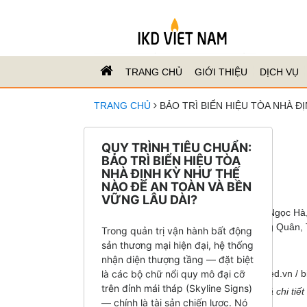
TRANG CHỦ
GIỚI THIỆU
DỊCH VỤ
TRANG CHỦ
BẢO TRÌ BIỂN HIỆU TÒA NHÀ Đ
👉 Nhận ngay:
QUY TRÌNH TIÊU CHUẨN:
✔ Báo giá trong 5 phút
BẢO TRÌ BIỂN HIỆU TÒA
✔ Tư vấn miễn phí
NHÀ ĐỊNH KỲ NHƯ THẾ
✔ Thiết kế ngay trong ngày
NÀO ĐỂ AN TOÀN VÀ BỀN
🏢
VỮNG LÂU DÀI?
Công ty Quảng Cáo IKD Việt Nam
📍 Trụ sở: Số 32 phố Đốc Ngữ, phường Ngọc Hà
📍 VP giao dịch: Số 39B/42/175 Lạc Long Quân,
Trong quản trị vận hành bất động
📞 Hotline:
0926 110 066
sản thương mại hiện đại, hệ thống
📧 Email:
bientoanha@gmail.com
nhận diện thượng tầng — đặt biệt
🌍
là các bộ chữ nổi quy mô đại cỡ
Website:
bienhieuled.com
/
bienhieuled.vn
/
b
trên đỉnh mái tháp (Skyline Signs)
⏳
Liên hệ ngay hôm nay để nhận báo giá chi tiết 
— chính là tài sản chiến lược. Nó