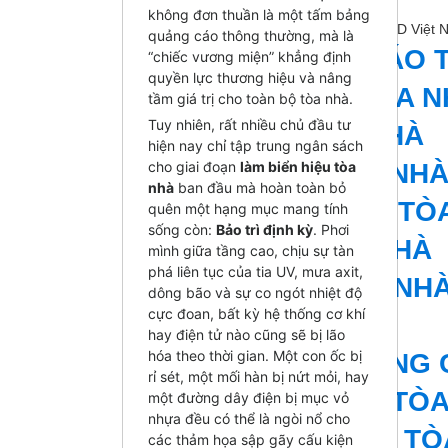
Gmail:
quangcaoikd@gmail.com
không đơn thuần là một tấm bảng
Danh mục sản phẩm của
Quảng cáo IKD Việt 
quảng cáo thông thường, mà là
BIỂN QUẢNG CÁO 
“chiếc vương miện” khẳng định
quyền lực thương hiệu và nâng
BỘ CHỮ NỔI TÒA 
tầm giá trị cho toàn bộ tòa nhà.
Tuy nhiên, rất nhiều chủ đầu tư
BỘ CHỮ TÒA NHÀ
hiện nay chỉ tập trung ngân sách
cho giai đoạn
BIỂN CHỮ TÒA NH
làm biển hiệu tòa
nhà
ban đầu mà hoàn toàn bỏ
BIỂN HIỆU CHỮ TÒ
quên một hạng mục mang tính
sống còn:
Bảo trì định kỳ
. Phơi
CHỮ NỔI TÒA NHÀ
mình giữa tầng cao, chịu sự tàn
phá liên tục của tia UV, mưa axit,
BIỂN HIỆU TÒA NH
dông bão và sự co ngót nhiệt độ
cực đoan, bất kỳ hệ thống cơ khí
CHỮ TÒA NHÀ
hay điện tử nào cũng sẽ bị lão
hóa theo thời gian. Một con ốc bị
BIỂN HIỆU QUẢNG
rỉ sét, một mối hàn bị nứt mỏi, hay
BIỂN HIỆU LED TÒ
một đường dây điện bị mục vỏ
nhựa đều có thể là ngòi nổ cho
BIỂN HIỆU INOX T
các thảm họa sập gãy cấu kiện