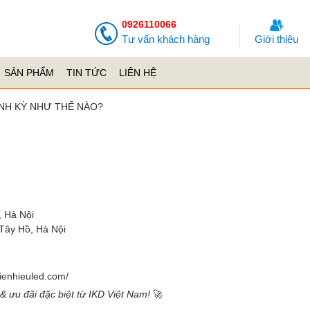
0926110066
Tư vấn khách hàng
Giới thiệu
SẢN PHẨM
TIN TỨC
LIÊN HỆ
ỊNH KỲ NHƯ THẾ NÀO?
, Hà Nội
 Tây Hồ, Hà Nội
ienhieuled.com/
& ưu đãi đặc biệt từ IKD Việt Nam!
🚀