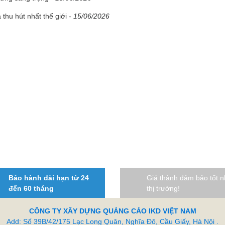
thu hút nhất thế giới
-
15/06/2026
Bảo hành dài hạn từ 24
Giá thành đảm bảo tốt n
đến 60 tháng
thị trường!
CÔNG TY XÂY DỰNG QUẢNG CÁO IKD VIỆT NAM
Add: Số 39B/42/175 Lạc Long Quân, Nghĩa Đô, Cầu Giấy, Hà Nội .