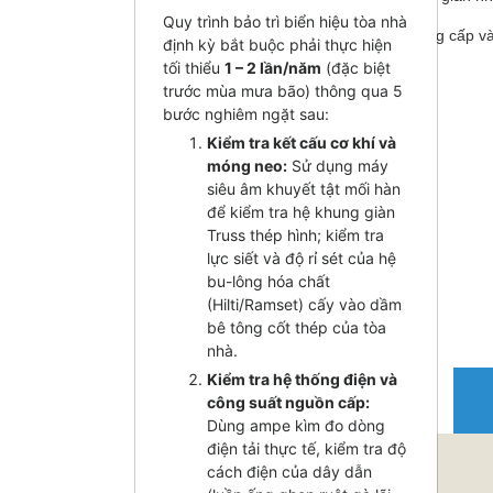
Quy trình bảo trì biển hiệu tòa nhà
Top 20 mẫu biển hiệu tòa nhà đẹp đẳng cấp và 
định kỳ bắt buộc phải thực hiện
tối thiểu
1 – 2 lần/năm
(đặc biệt
trước mùa mưa bão) thông qua 5
bước nghiêm ngặt sau:
Kiểm tra kết cấu cơ khí và
móng neo:
Sử dụng máy
siêu âm khuyết tật mối hàn
để kiểm tra hệ khung giàn
Truss thép hình; kiểm tra
lực siết và độ rỉ sét của hệ
bu-lông hóa chất
(Hilti/Ramset) cấy vào dầm
bê tông cốt thép của tòa
nhà.
Kiểm tra hệ thống điện và
Thi công, Tư vấn giải
công suất nguồn cấp:
pháp Quảng cáo Công
Dùng ampe kìm đo dòng
nghệ Led
điện tải thực tế, kiểm tra độ
cách điện của dây dẫn