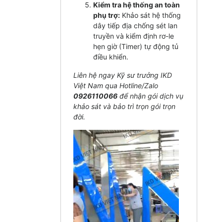
Kiểm tra hệ thống an toàn
phụ trợ:
Khảo sát hệ thống
dây tiếp địa chống sét lan
truyền và kiểm định rơ-le
hẹn giờ (Timer) tự động tủ
điều khiển.
Liên hệ ngay Kỹ sư trưởng IKD
Việt Nam qua Hotline/Zalo
0926110066
để nhận gói dịch vụ
khảo sát và bảo trì trọn gói trọn
đời.