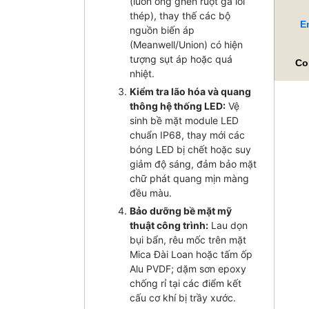
(luồn ống ghen ruột gà lõi
thép), thay thế các bộ
E
nguồn biến áp
(Meanwell/Union) có hiện
tượng sụt áp hoặc quá
Co
nhiệt.
Kiểm tra lão hóa và quang
thông hệ thống LED:
Vệ
sinh bề mặt module LED
chuẩn IP68, thay mới các
bóng LED bị chết hoặc suy
giảm độ sáng, đảm bảo mặt
chữ phát quang mịn màng
đều màu.
Bảo dưỡng bề mặt mỹ
thuật công trình:
Lau dọn
bụi bẩn, rêu mốc trên mặt
Mica Đài Loan hoặc tấm ốp
Alu PVDF; dặm sơn epoxy
chống rỉ tại các điểm kết
cấu cơ khí bị trầy xước.