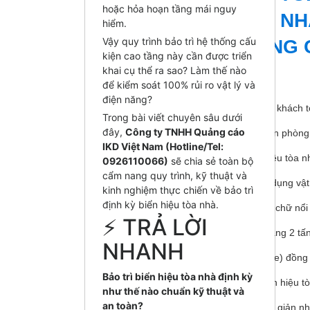
hoặc hỏa hoạn tầng mái nguy
BẢNG CHỮ TÒA NH
hiểm.
Vậy quy trình bảo trì hệ thống cấu
BIỂN HIỆU QUẢNG
kiện cao tầng này cần được triển
khai cụ thể ra sao? Làm thế nào
Bài viết liên quan
để kiểm soát 100% rủi ro vật lý và
điện năng?
Tổng hợp các mẫu biển hiệu sảnh đón khách t
Trong bài viết chuyên sâu dưới
đây,
Công ty TNHH Quảng cáo
Sự khác biệt giữa biển hiệu tòa nhà văn phòng
IKD Việt Nam (Hotline/Tel:
Sai lầm kinh điển trong thiết kế biển hiệu tòa
0926110066)
sẽ chia sẻ toàn bộ
cẩm nang quy trình, kỹ thuật và
Biển hiệu tòa nhà xanh: Xu hướng sử dụng vật 
kinh nghiệm thực chiến về bảo trì
định kỳ biển hiệu tòa nhà.
Cách lựa chọn Font chữ và kích thước chữ nổi 
⚡ TRẢ LỜI
Quá trình thi công biển hiệu chữ nổi nặng 2 t
NHANH
Thiết kế hệ thống biển chỉ dẫn (Signage) đồng
Bảo trì biển hiệu tòa nhà định kỳ
Nghệ thuật phối màu đèn LED cho biển hiệu tò
như thế nào chuẩn kỹ thuật và
an toàn?
Xu hướng thiết kế biển hiệu tòa nhà tối giản 