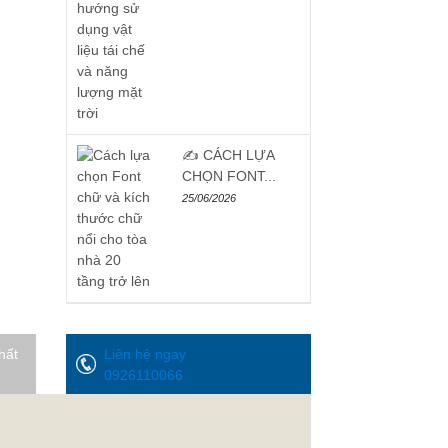
✍️ CÁCH LỰA
CHỌN FONT...
25/06/2026
hất
Liên hệ ngay
0926110066