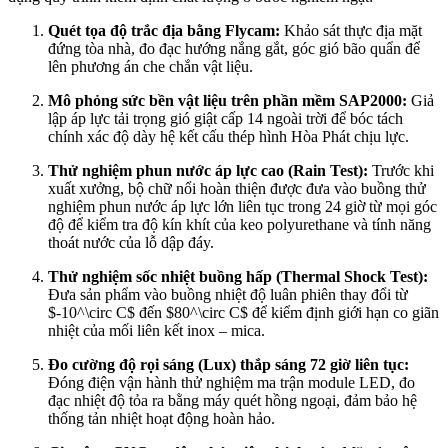
Quét tọa độ trắc địa bằng Flycam:
Khảo sát thực địa mặt
đứng tòa nhà, đo đạc hướng nắng gắt, góc gió bão quẩn để
lên phương án che chắn vật liệu.
Mô phỏng sức bền vật liệu trên phần mềm SAP2000:
Giả
lập áp lực tải trọng gió giật cấp 14 ngoài trời để bóc tách
chính xác độ dày hệ kết cấu thép hình Hòa Phát chịu lực.
Thử nghiệm phun nước áp lực cao (Rain Test):
Trước khi
xuất xưởng, bộ chữ nổi hoàn thiện được đưa vào buồng thử
nghiệm phun nước áp lực lớn liên tục trong 24 giờ từ mọi góc
độ để kiểm tra độ kín khít của keo polyurethane và tính năng
thoát nước của lỗ dập đáy.
Thử nghiệm sốc nhiệt buồng hấp (Thermal Shock Test):
Đưa sản phẩm vào buồng nhiệt độ luân phiên thay đổi từ
$-10^\circ C$
đến
$80^\circ C$
để kiểm định giới hạn co giãn
nhiệt của mối liên kết inox – mica.
Đo cường độ rọi sáng (Lux) thắp sáng 72 giờ liên tục:
Đóng điện vận hành thử nghiệm ma trận module LED, đo
đạc nhiệt độ tỏa ra bằng máy quét hồng ngoại, đảm bảo hệ
thống tản nhiệt hoạt động hoàn hảo.