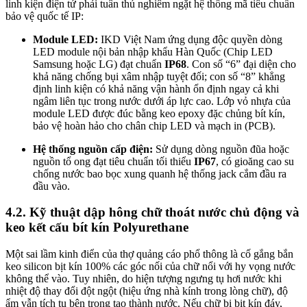
linh kiện điện tử phải tuân thủ nghiêm ngặt hệ thống mã tiêu chuẩn
bảo vệ quốc tế IP:
Module LED:
IKD Việt Nam ứng dụng độc quyền dòng
LED module nội bản nhập khẩu Hàn Quốc (Chip LED
Samsung hoặc LG) đạt chuẩn
IP68
. Con số “6” đại diện cho
khả năng chống bụi xâm nhập tuyệt đối; con số “8” khẳng
định linh kiện có khả năng vận hành ổn định ngay cả khi
ngâm liên tục trong nước dưới áp lực cao. Lớp vỏ nhựa của
module LED được đúc bằng keo epoxy đặc chủng bít kín,
bảo vệ hoàn hảo cho chân chip LED và mạch in (PCB).
Hệ thống nguồn cấp điện:
Sử dụng dòng nguồn đũa hoặc
nguồn tổ ong đạt tiêu chuẩn tối thiểu
IP67
, có gioăng cao su
chống nước bao bọc xung quanh hệ thống jack cắm đầu ra
đầu vào.
4.2. Kỹ thuật dập hông chữ thoát nước chủ động và
keo kết cấu bít kín Polyurethane
Một sai lầm kinh điển của thợ quảng cáo phổ thông là cố gắng bắn
keo silicon bịt kín 100% các góc nối của chữ nổi với hy vọng nước
không thể vào. Tuy nhiên, do hiện tượng ngưng tụ hơi nước khi
nhiệt độ thay đổi đột ngột (hiệu ứng nhà kính trong lòng chữ), độ
ẩm vẫn tích tụ bên trong tạo thành nước. Nếu chữ bị bịt kín đáy,