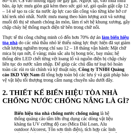
80^\circ C$
vào những ngày hè gay gắt. Ngược lại, vào mùa mưa
bão, áp lực mưa giòn giã kèm theo sức gió xé, gió quẩn giật cấp 12
– 14 sẽ tạo ra các tia nước áp lực cao tấn công vào từng khe hở cơ
khí terk nhỏ nhất. Nước mưa mang theo hàm lượng axit và sương
muối đô thị sẽ nhanh chóng ăn mòn, làm rỉ sét hệ khung xương, gây
chập cháy hệ thống mạch điện tử bên trong chữ nổi.
Thực tế thi công chứng minh có đến hơn 70% dự án
làm biển hiệu
tòa nhà
do các nhà thầu nhỏ lẻ thiếu năng lực thực hiện đã sụt giảm
chất lượng nghiêm trọng chỉ sau 12 – 18 tháng vận hành: Mặt chữ
mica bị rạn nứt, ố vàng; màu sắc alu bị bong tróc, bay màu; hệ
thống đèn LED chết từng vệt loang lổ và nguồn điện bị chập cháy
liên tục do nước xâm nhập. Để giúp các chủ đầu tư loại bỏ hoàn
toàn các rủi ro tài chính và kỹ thuật này,
Công ty TNHH Quảng
cáo IKD Việt Nam
đã tổng hợp toàn bộ các lưu ý và giải pháp bảo
vệ vật liệu tối thượng trong cẩm nang chuyên sâu dưới đây.
2. THIẾT KẾ BIỂN HIỆU TÒA NHÀ
CHỐNG NƯỚC CHỐNG NẮNG LÀ GÌ?
Biển hiệu tòa nhà chống nước chống nắng
là hệ
thống quảng cáo tấm lớn ứng dụng các dòng vật liệu
kháng tia UV cường độ cao (Mica Đài Loan, Alu
outdoor Alcorest, Tôn sơn tĩnh điện), tích hợp các linh