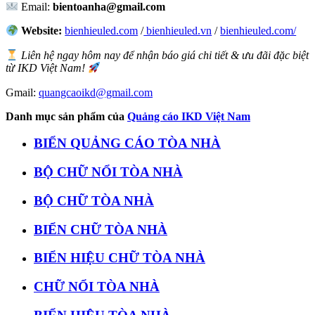
Email:
bientoanha@gmail.com
Website:
bienhieuled.com
/
bienhieuled.vn
/
bienhieuled.com/
Liên hệ ngay hôm nay để nhận báo giá chi tiết & ưu đãi đặc biệt
từ IKD Việt Nam!
Gmail:
quangcaoikd@gmail.com
Danh mục sản phẩm của
Quảng cáo IKD Việt Nam
BIỂN QUẢNG CÁO TÒA NHÀ
BỘ CHỮ NỔI TÒA NHÀ
BỘ CHỮ TÒA NHÀ
BIỂN CHỮ TÒA NHÀ
BIỂN HIỆU CHỮ TÒA NHÀ
CHỮ NỔI TÒA NHÀ