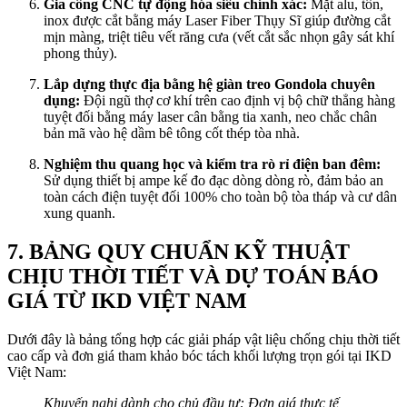
Gia công CNC tự động hóa siêu chính xác:
Mặt alu, tôn,
inox được cắt bằng máy Laser Fiber Thụy Sĩ giúp đường cắt
mịn màng, triệt tiêu vết răng cưa (vết cắt sắc nhọn gây sát khí
phong thủy).
Lắp dựng thực địa bằng hệ giàn treo Gondola chuyên
dụng:
Đội ngũ thợ cơ khí trên cao định vị bộ chữ thẳng hàng
tuyệt đối bằng máy laser cân bằng tia xanh, neo chắc chân
bản mã vào hệ dầm bê tông cốt thép tòa nhà.
Nghiệm thu quang học và kiểm tra rò rỉ điện ban đêm:
Sử dụng thiết bị ampe kế đo đạc dòng dòng rò, đảm bảo an
toàn cách điện tuyệt đối 100% cho toàn bộ tòa tháp và cư dân
xung quanh.
7. BẢNG QUY CHUẨN KỸ THUẬT
CHỊU THỜI TIẾT VÀ DỰ TOÁN BÁO
GIÁ TỪ IKD VIỆT NAM
Dưới đây là bảng tổng hợp các giải pháp vật liệu chống chịu thời tiết
cao cấp và đơn giá tham khảo bóc tách khối lượng trọn gói tại IKD
Việt Nam:
Khuyến nghị dành cho chủ đầu tư: Đơn giá thực tế