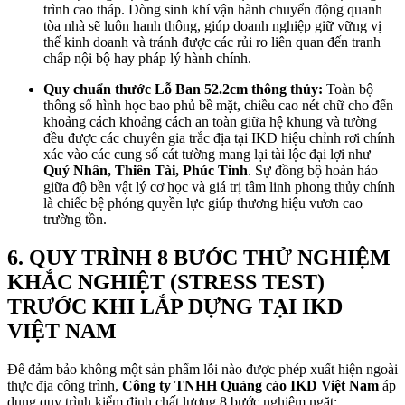
trình cao tháp. Dòng sinh khí vận hành chuyển động quanh
tòa nhà sẽ luôn hanh thông, giúp doanh nghiệp giữ vững vị
thế kinh doanh và tránh được các rủi ro liên quan đến tranh
chấp nội bộ hay pháp lý hành chính.
Quy chuẩn thước Lỗ Ban 52.2cm thông thủy:
Toàn bộ
thông số hình học bao phủ bề mặt, chiều cao nét chữ cho đến
khoảng cách khoảng cách an toàn giữa hệ khung và tường
đều được các chuyên gia trắc địa tại IKD hiệu chỉnh rơi chính
xác vào các cung số cát tường mang lại tài lộc đại lợi như
Quý Nhân, Thiên Tài, Phúc Tinh
. Sự đồng bộ hoàn hảo
giữa độ bền vật lý cơ học và giá trị tâm linh phong thủy chính
là chiếc bệ phóng quyền lực giúp thương hiệu vươn cao
trường tồn.
6. QUY TRÌNH 8 BƯỚC THỬ NGHIỆM
KHẮC NGHIỆT (STRESS TEST)
TRƯỚC KHI LẮP DỰNG TẠI IKD
VIỆT NAM
Để đảm bảo không một sản phẩm lỗi nào được phép xuất hiện ngoài
thực địa công trình,
Công ty TNHH Quảng cáo IKD Việt Nam
áp
dụng quy trình kiểm định chất lượng 8 bước nghiêm ngặt: