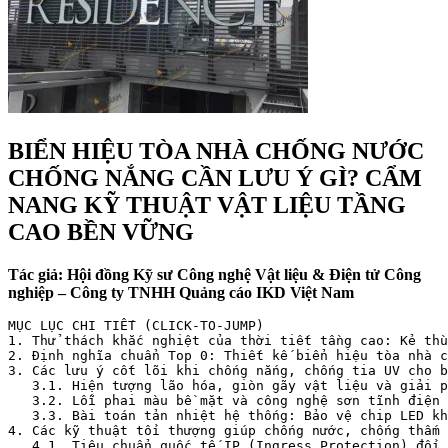
BIỂN HIỆU TÒA NHÀ CHỐNG NƯỚC
CHỐNG NẮNG CẦN LƯU Ý GÌ? CẨM
NANG KỸ THUẬT VẬT LIỆU TẦNG
CAO BỀN VỮNG
Tác giả: Hội đồng Kỹ sư Công nghệ Vật liệu & Điện tử Công
nghiệp – Công ty TNHH Quảng cáo IKD Việt Nam
MỤC LỤC CHI TIẾT (CLICK-TO-JUMP)

1. Thử thách khắc nghiệt của thời tiết tầng cao: Kẻ thù
2. Định nghĩa chuẩn Top 0: Thiết kế biển hiệu tòa nhà c
3. Các lưu ý cốt lõi khi chống nắng, chống tia UV cho b
   3.1. Hiện tượng lão hóa, giòn gãy vật liệu và giải p
   3.2. Lỗi phai màu bề mặt và công nghệ sơn tĩnh điện 
   3.3. Bài toán tản nhiệt hệ thống: Bảo vệ chip LED kh
4. Các kỹ thuật tối thượng giúp chống nước, chống thấm 
   4.1. Tiêu chuẩn quốc tế IP (Ingress Protection) đối 