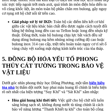
xúc trực tiếp ngoài trời mưa axit, quá trình ăn mòn điện hóa diễn ra
vô cùng khốc liệt, ăn mòn toàn bộ phần chân ren bulong, gây nguy
cơ rụng rơi bộ chữ nổi từ trên cao.
Giải pháp xử lý từ IKD:
Toàn bộ các điểm liên kết cơ khí
giữa các vật liệu khác bản chất đều được ngăn cách tuyệt đối
bằng hệ thống long đền cao su Teflon hoặc long đền nhựa kỹ
thuật. Đồng thời, toàn bộ bulong chịu lực bắt vách đều sử
dụng dòng bulong mạ kẽm nhúng nóng cường độ cao hoặc
bulong inox 314 cao cấp, triệt tiêu hoàn toàn nguy cơ rỉ sét ố
vàng chảy vệt xuống mặt dựng kính kiến trúc của tòa tháp.
5. ĐỒNG BỘ HÓA YẾU TỐ PHONG
THỦY CÁT TƯỜNG TRONG BẢO VỆ
VẬT LIỆU
Dưới góc nhìn phong thủy học Đông Phương, một tấm
biển hiệu
tòa nhà
bị thấm dột nước hay phai màu loang lổ chính là biểu hiện
rõ nét nhất của hiện tượng “Suy Khí” và “Sát Khí” xâm nhập:
Hóa giải hung khí thời tiết:
Việc giữ cho bộ chữ nổi luôn
sáng bóng sạch sẽ, không đọng nước tù túng chính là cách
bảo vệ năng lượng “Thanh Khiết tụ khí” cho toàn bộ công