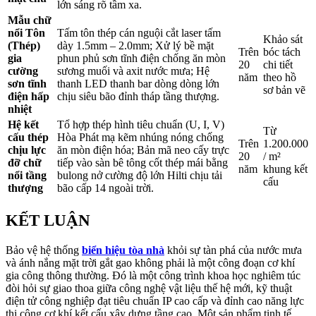
lớn sáng rõ tầm xa.
Mẫu chữ
nổi Tôn
Tấm tôn thép cán nguội cắt laser tấm
Khảo sát
(Thép)
dày 1.5mm – 2.0mm; Xử lý bề mặt
Trên
bóc tách
gia
phun phủ sơn tĩnh điện chống ăn mòn
20
chi tiết
cường
sương muối và axit nước mưa; Hệ
năm
theo hồ
sơn tĩnh
thanh LED thanh bar dòng dòng lớn
sơ bản vẽ
điện hấp
chịu siêu bão đỉnh tháp tầng thượng.
nhiệt
Hệ kết
Tổ hợp thép hình tiêu chuẩn (U, I, V)
Từ
cấu thép
Hòa Phát mạ kẽm nhúng nóng chống
Trên
1.200.000
chịu lực
ăn mòn điện hóa; Bản mã neo cấy trực
20
/ m²
đỡ chữ
tiếp vào sàn bê tông cốt thép mái bằng
năm
khung kết
nổi tầng
bulong nở cường độ lớn Hilti chịu tải
cấu
thượng
bão cấp 14 ngoài trời.
KẾT LUẬN
Bảo vệ hệ thống
biển hiệu tòa nhà
khỏi sự tàn phá của nước mưa
và ánh nắng mặt trời gắt gao không phải là một công đoạn cơ khí
gia công thông thường. Đó là một công trình khoa học nghiêm túc
đòi hỏi sự giao thoa giữa công nghệ vật liệu thế hệ mới, kỹ thuật
điện tử công nghiệp đạt tiêu chuẩn IP cao cấp và đỉnh cao năng lực
thi công cơ khí kết cấu xây dựng tầng cao. Một sản phẩm tinh tế,