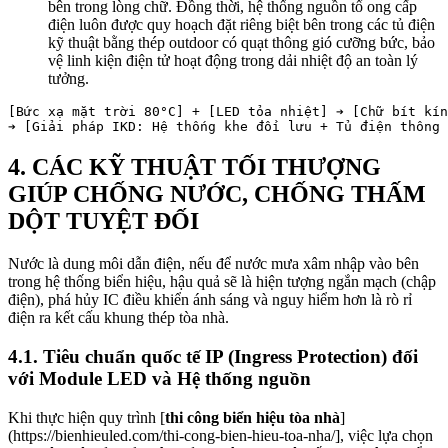
bên trong lòng chữ. Đồng thời, hệ thống nguồn tổ ong cấp
điện luôn được quy hoạch đặt riêng biệt bên trong các tủ điện
kỹ thuật bằng thép outdoor có quạt thông gió cưỡng bức, bảo
vệ linh kiện điện tử hoạt động trong dải nhiệt độ an toàn lý
tưởng.
[Bức xạ mặt trời 80°C] + [LED tỏa nhiệt] ➔ [Chữ bít kín
4. CÁC KỸ THUẬT TỐI THƯỢNG
GIÚP CHỐNG NƯỚC, CHỐNG THẤM
DỘT TUYỆT ĐỐI
Nước là dung môi dẫn điện, nếu để nước mưa xâm nhập vào bên
trong hệ thống biển hiệu, hậu quả sẽ là hiện tượng ngắn mạch (chập
điện), phá hủy IC điều khiển ánh sáng và nguy hiểm hơn là rò rỉ
điện ra kết cấu khung thép tòa nhà.
4.1. Tiêu chuẩn quốc tế IP (Ingress Protection) đối
với Module LED và Hệ thống nguồn
Khi thực hiện quy trình [
thi công biển hiệu tòa nhà
]
(https://bienhieuled.com/thi-cong-bien-hieu-toa-nha/], việc lựa chọn