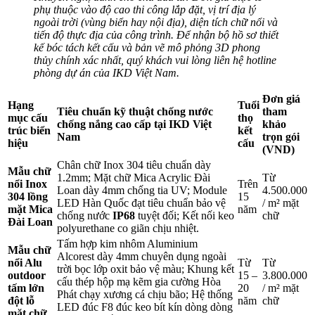
phụ thuộc vào độ cao thi công lắp đặt, vị trí địa lý
ngoài trời (vùng biển hay nội địa), diện tích chữ nổi và
tiến độ thực địa của công trình. Để nhận bộ hồ sơ thiết
kế bóc tách kết cấu và bản vẽ mô phỏng 3D phong
thủy chính xác nhất, quý khách vui lòng liên hệ hotline
phòng dự án của IKD Việt Nam.
Đơn giá
Hạng
Tuổi
Tiêu chuẩn kỹ thuật chống nước
tham
mục cấu
thọ
chống nắng cao cấp tại IKD Việt
khảo
trúc biển
kết
Nam
trọn gói
hiệu
cấu
(VND)
Chân chữ Inox 304 tiêu chuẩn dày
Mẫu chữ
1.2mm; Mặt chữ Mica Acrylic Đài
Từ
nổi Inox
Trên
Loan dày 4mm chống tia UV; Module
4.500.000
304 lồng
15
LED Hàn Quốc đạt tiêu chuẩn bảo vệ
/ m² mặt
mặt Mica
năm
chống nước
IP68
tuyệt đối; Kết nối keo
chữ
Đài Loan
polyurethane co giãn chịu nhiệt.
Tấm hợp kim nhôm Aluminium
Mẫu chữ
Alcorest dày 4mm chuyên dụng ngoài
nổi Alu
Từ
Từ
trời bọc lớp oxit bảo vệ màu; Khung kết
outdoor
15 –
3.800.000
cấu thép hộp mạ kẽm gia cường Hòa
tấm lớn
20
/ m² mặt
Phát chạy xương cá chịu bão; Hệ thống
đột lỗ
năm
chữ
LED đúc F8 đúc keo bít kín dòng dòng
mặt chữ