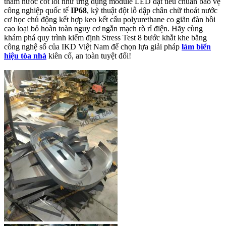
thấm nước cốt lõi như ứng dụng module LED đạt tiêu chuẩn bảo vệ
công nghiệp quốc tế
IP68
, kỹ thuật đột lỗ dập chân chữ thoát nước
cơ học chủ động kết hợp keo kết cấu polyurethane co giãn đàn hồi
cao loại bỏ hoàn toàn nguy cơ ngắn mạch rò rỉ điện. Hãy cùng
khám phá quy trình kiểm định Stress Test 8 bước khắt khe bằng
công nghệ số của IKD Việt Nam để chọn lựa giải pháp
làm biển
hiệu tòa nhà
kiên cố, an toàn tuyệt đối!