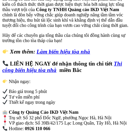
kiên cố thách thức thời gian được hiện thực hóa bởi năng lực tổng
thầu vượt trội của
Công ty TNHH Quảng cáo IKD Việt Nam
chính là đòn bẩy vững chắc giúp doanh nghiệp nâng tầm tầm vóc
thương hiệu, thu hút tài lộc sinh khí và khẳng định vị thế dẫn đầu
tuyệt đối cho công trình của bạn vươn cao vững chãi cùng thời gian.
Hãy để các chuyên gia tổng thầu của chúng tôi đồng hành cùng sự
trường tồn cho tòa tháp của bạn!
Xem thêm:
Làm biển hiệu tòa nhà
LIÊN HỆ NGAY để nhận thông tin chi tiết
Thi
công biển hiệu tòa nhà
miền Bắc
Nhận ngay:
Báo giá trong 5 phút
Tư vấn miễn phí
Thiết kế ngay trong ngày
Công ty Quảng Cáo IKD Việt Nam
Trụ sở: Số 32 phố Đốc Ngữ, phường Ngọc Hà, Hà Nội
VP giao dịch: Số 39B/42/175 Lạc Long Quân, Tây Hồ, Hà Nội
Hotline:
0926 110 066