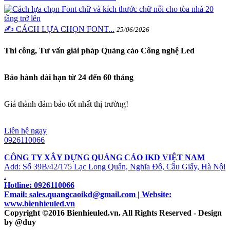
✍️ CÁCH LỰA CHỌN FONT...
25/06/2026
Thi công, Tư vấn giải pháp Quảng cáo Công nghệ Led
Bảo hành dài hạn từ 24 đến 60 tháng
Giá thành đảm bảo tốt nhất thị trường!
Liên hệ ngay
0926110066
CÔNG TY XÂY DỰNG QUẢNG CÁO IKD VIỆT NAM
Add: Số 39B/42/175 Lạc Long Quân, Nghĩa Đô, Cầu Giấy, Hà Nội
.
Hotline: 0926110066
Email: sales.quangcaoikd@gmail.com | Website:
www.bienhieuled.vn
Copyright ©2016 Bienhieuled.vn. All Rights Reserved - Design
by @duy