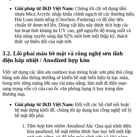
Giải pháp từ IKD Việt Nam:
Chúng tôi chỉ sử dụng tấm
nhựa Mica Acrylic nhập khẩu chính ngạch từ các thương hiệu
Đài Loan danh tiếng (Chochen, Fusheng) có độ dày tiêu
chuẩn từ 4mm trở lên. Dòng vật liệu này được tích hợp các
hạt hoạt tính kháng tia UV cao, giữ nguyên độ trong suốt và
khả năng xuyên sáng đạt 92% suốt hơn một thập kỷ, thách
thức sự thiêu đốt của mặt trời.
3.2. Lỗi phai màu bề mặt và công nghệ sơn tĩnh
điện hấp nhiệt / Anodized hợp kim
Việc sử dụng các tấm alu outdoor loại mỏng hoặc sơn phủ thủ công
bằng sơn dầu thông thường sẽ khiến bề mặt biển hiệu bị bạc màu,
bong tróc từng mảng lớn sau vài mùa nắng, làm mất đi diện mạo
sang trọng vốn có của cao ốc văn phòng hạng A hay trung tâm
thương mại.
Giải pháp từ IKD Việt Nam:
Đối với các bộ chữ nổi hoặc
hệ mặt dựng khối đế, chúng tôi áp dụng hai công nghệ xử lý
bề mặt đột phá:
Tấm hợp kim nhôm Anodized Alu:
Qua quá trình điện
hóa anodized, bề mặt nhôm được bao bọc bởi một lớp
oxit cực cứng, có độ bền màu vĩnh cửu và khả năng