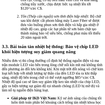
chống trầy xước, chịu được bức xạ nhiệt lên tới
$120^\circ C$
.
Tôn (Thép cán nguội) sơn tĩnh điện hấp nhiệt:
Bộ chữ
sau khi được cắt phom bằng máy Laser Fiber sẽ được
đưa vào buồng phun sơn tĩnh điện và hấp gia nhiệt ở
nhiệt độ cao, giúp các hạt phân tử sơn bám chặt tạo
thành màng bảo vệ siêu bền, chống phai màu tối thiểu
20 năm ngoài trời.
3.3. Bài toán tản nhiệt hệ thống: Bảo vệ chip LED
khỏi hiện tượng suy giảm quang năng
Nhiều đơn vị thi công thường cố định hệ thống nguồn điện và ma
trận module LED vào bên trong lòng chữ nổi kín mít mà không tính
đến phương án đối lưu không khí. Khi mặt trời đốt nóng vỏ chữ kim
loại kết hợp với nhiệt lượng tự thân của đèn LED tỏa ra khi thắp
sáng, nhiệt độ bên trong chữ có thể vượt ngưỡng
$85^\circ C$
.
Nhiệt độ quá cao sẽ làm suy giảm lớp keo tản nhiệt của chip LED,
gây ra hiện tượng sụt giảm độ rọi nhanh chóng (LED bị mờ đi) và
làm nổ tụ nguồn điện hàng loạt.
Giải pháp từ IKD Việt Nam:
Kỹ sư ánh sáng của chúng tôi
luôn tính toán phân bổ khoảng cách trống tản nhiệt khoa học