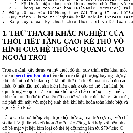
   4.2. Kỹ thuật dập hông chữ thoát nước chủ động và ke
   4.3. Chống ăn mòn điện hóa (Galvanic Corrosion) tại 
5. Đồng bộ hóa yếu tố Phong thủy Cát Tường (Thước Lỗ Ba
6. Quy trình 8 bước thử nghiệm khắc nghiệt (Stress Test
1. THỬ THÁCH KHẮC NGHIỆT CỦA
THỜI TIẾT TẦNG CAO: KẺ THÙ VÔ
HÌNH CỦA HỆ THỐNG QUẢNG CÁO
NGOÀI TRỜI
Trong ngành xây dựng và mỹ thuật đô thị, quy trình triển khai một
dự án
biển hiệu tòa nhà
trên đỉnh mái tầng thượng hay mặt dựng
khối đế luôn được đánh giá là một thử thách kỹ thuật ở cấp độ cao
nhất. Ở mặt đất, một tấm biển hiệu quảng cáo có thể vận hành ổn
định trong vòng 5 – 7 năm mà không cần bảo dưỡng. Tuy nhiên,
khi cấu trúc đó được đưa lên độ cao từ vài chục đến hàng trăm mét,
nó phải đối mặt với một hệ sinh thái khí hậu hoàn toàn khác biệt và
cực kỳ tàn khốc.
Tầng cao là nơi hứng chịu trực diện bức xạ mặt trời cực đại với chỉ
số tia UV (Ultraviolet) luôn ở mức báo động, kết hợp với nền nhiệt
độ bề mặt vật liệu kim loại có thể bị đốt nóng lên tới
$70^\circ C –