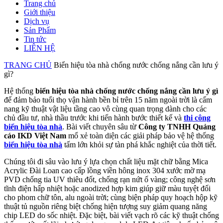
Trang chủ
Giới thiệu
Dịch vụ
Sản Phẩm
Tin tức
LIÊN HỆ
TRANG CHỦ
Biển hiệu tòa nhà chống nước chống nắng cần lưu ý
gì?
Hệ thống
biển hiệu tòa nhà chống nước chống nắng cần lưu ý gì
để đảm bảo tuổi thọ vận hành bền bỉ trên 15 năm ngoài trời là cẩm
nang kỹ thuật vật liệu tầng cao vô cùng quan trọng dành cho các
chủ đầu tư, nhà thầu trước khi tiến hành bước thiết kế và
thi công
biển hiệu tòa nhà
. Bài viết chuyên sâu từ
Công ty TNHH Quảng
cáo IKD Việt Nam
mổ xẻ toàn diện các giải pháp bảo vệ hệ thống
biển hiệu tòa nhà
tấm lớn khỏi sự tàn phá khắc nghiệt của thời tiết.
Chúng tôi đi sâu vào lưu ý lựa chọn chất liệu mặt chữ bằng Mica
Acrylic Đài Loan cao cấp lồng viền hông inox 304 xước mờ mạ
PVD chống tia UV thiêu đốt, chống rạn nứt ố vàng; công nghệ sơn
tĩnh điện hấp nhiệt hoặc anodized hợp kim giúp giữ màu tuyệt đối
cho phom chữ tôn, alu ngoài trời; cùng biện pháp quy hoạch hộp kỹ
thuật tủ nguồn riêng biệt chống hiện tượng suy giảm quang năng
chip LED do sốc nhiệt. Đặc biệt, bài viết vạch rõ các kỹ thuật chống