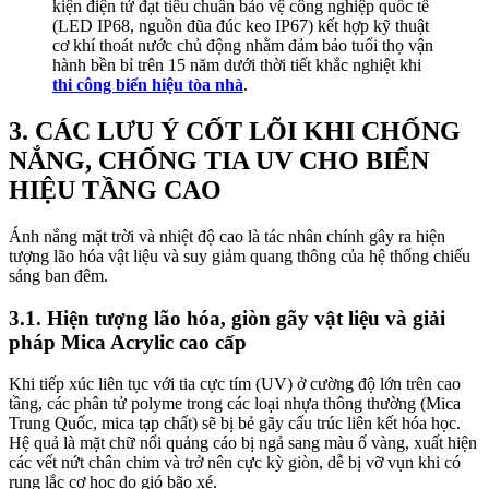
kiện điện tử đạt tiêu chuẩn bảo vệ công nghiệp quốc tế
(LED IP68, nguồn đũa đúc keo IP67) kết hợp kỹ thuật
cơ khí thoát nước chủ động nhằm đảm bảo tuổi thọ vận
hành bền bỉ trên 15 năm dưới thời tiết khắc nghiệt khi
thi công biển hiệu tòa nhà
.
3. CÁC LƯU Ý CỐT LÕI KHI CHỐNG
NẮNG, CHỐNG TIA UV CHO BIỂN
HIỆU TẦNG CAO
Ánh nắng mặt trời và nhiệt độ cao là tác nhân chính gây ra hiện
tượng lão hóa vật liệu và suy giảm quang thông của hệ thống chiếu
sáng ban đêm.
3.1. Hiện tượng lão hóa, giòn gãy vật liệu và giải
pháp Mica Acrylic cao cấp
Khi tiếp xúc liên tục với tia cực tím (UV) ở cường độ lớn trên cao
tầng, các phân tử polyme trong các loại nhựa thông thường (Mica
Trung Quốc, mica tạp chất) sẽ bị bẻ gãy cấu trúc liên kết hóa học.
Hệ quả là mặt chữ nổi quảng cáo bị ngả sang màu ố vàng, xuất hiện
các vết nứt chân chim và trở nên cực kỳ giòn, dễ bị vỡ vụn khi có
rung lắc cơ học do gió bão xé.