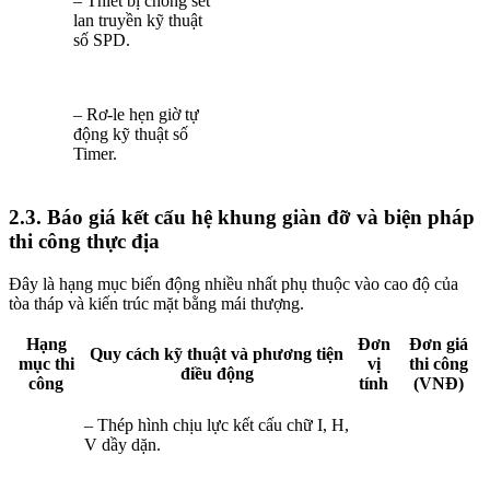
– Thiết bị chống sét
lan truyền kỹ thuật
số SPD.
– Rơ-le hẹn giờ tự
động kỹ thuật số
Timer.
2.3. Báo giá kết cấu hệ khung giàn đỡ và biện pháp
thi công thực địa
Đây là hạng mục biến động nhiều nhất phụ thuộc vào cao độ của
tòa tháp và kiến trúc mặt bằng mái thượng.
Hạng
Đơn
Đơn giá
Quy cách kỹ thuật và phương tiện
mục thi
vị
thi công
điều động
công
tính
(VNĐ)
– Thép hình chịu lực kết cấu chữ I, H,
V dầy dặn.