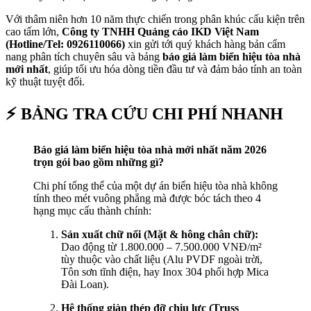
Với thâm niên hơn 10 năm thực chiến trong phân khúc cấu kiện trên
cao tấm lớn,
Công ty TNHH Quảng cáo IKD Việt Nam
(Hotline/Tel: 0926110066)
xin gửi tới quý khách hàng bản cẩm
nang phân tích chuyên sâu và bảng
báo giá làm biển hiệu tòa nhà
mới nhất
, giúp tối ưu hóa dòng tiền đầu tư và đảm bảo tính an toàn
kỹ thuật tuyệt đối.
⚡ BẢNG TRA CỨU CHI PHÍ NHANH
Báo giá làm biển hiệu tòa nhà mới nhất năm 2026
trọn gói bao gồm những gì?
Chi phí tổng thể của một dự án biển hiệu tòa nhà không
tính theo mét vuông phẳng mà được bóc tách theo 4
hạng mục cấu thành chính:
Sản xuất chữ nổi (Mặt & hông chân chữ):
Dao động từ 1.800.000 – 7.500.000 VNĐ/m²
tùy thuộc vào chất liệu (Alu PVDF ngoài trời,
Tôn sơn tĩnh điện, hay Inox 304 phối hợp Mica
Đài Loan).
Hệ thống giàn thép đỡ chịu lực (Truss