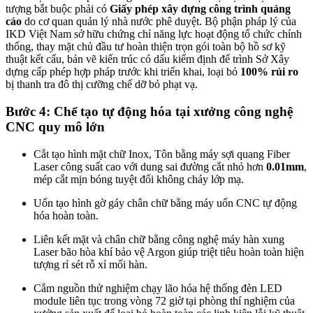
tượng bắt buộc phải có
Giấy phép xây dựng công trình quảng
cáo
do cơ quan quản lý nhà nước phê duyệt. Bộ phận pháp lý của
IKD Việt Nam sở hữu chứng chỉ năng lực hoạt động tổ chức chính
thống, thay mặt chủ đầu tư hoàn thiện trọn gói toàn bộ hồ sơ kỹ
thuật kết cấu, bản vẽ kiến trúc có dấu kiểm định để trình Sở Xây
dựng cấp phép hợp pháp trước khi triển khai, loại bỏ
100% rủi ro
bị thanh tra đô thị cưỡng chế dỡ bỏ phạt vạ.
Bước 4: Chế tạo tự động hóa tại xưởng công nghệ
CNC quy mô lớn
Cắt tạo hình mặt chữ Inox, Tôn bằng máy sợi quang Fiber
Laser công suất cao với dung sai đường cắt nhỏ hơn
0.01mm
,
mép cắt mịn bóng tuyệt đối không cháy lớp mạ.
Uốn tạo hình gờ gáy chân chữ bằng máy uốn CNC tự động
hóa hoàn toàn.
Liên kết mặt và chân chữ bằng công nghệ máy hàn xung
Laser bão hòa khí bảo vệ Argon giúp triệt tiêu hoàn toàn hiện
tượng rỉ sét rỗ xỉ mối hàn.
Cắm nguồn thử nghiệm chạy lão hóa hệ thống đèn LED
module liên tục trong vòng 72 giờ tại phòng thí nghiệm của