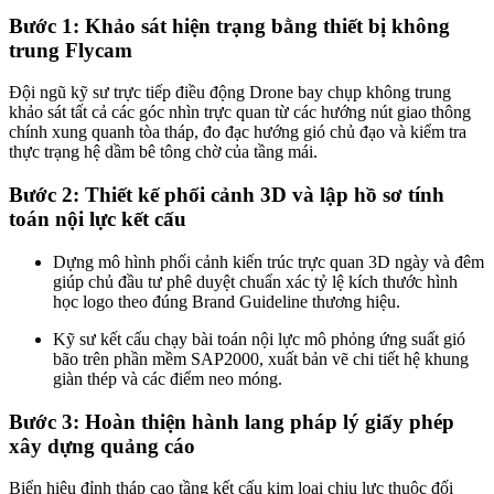
Bước 1: Khảo sát hiện trạng bằng thiết bị không
trung Flycam
Đội ngũ kỹ sư trực tiếp điều động Drone bay chụp không trung
khảo sát tất cả các góc nhìn trực quan từ các hướng nút giao thông
chính xung quanh tòa tháp, đo đạc hướng gió chủ đạo và kiểm tra
thực trạng hệ dầm bê tông chờ của tầng mái.
Bước 2: Thiết kế phối cảnh 3D và lập hồ sơ tính
toán nội lực kết cấu
Dựng mô hình phối cảnh kiến trúc trực quan 3D ngày và đêm
giúp chủ đầu tư phê duyệt chuẩn xác tỷ lệ kích thước hình
học logo theo đúng Brand Guideline thương hiệu.
Kỹ sư kết cấu chạy bài toán nội lực mô phỏng ứng suất gió
bão trên phần mềm SAP2000, xuất bản vẽ chi tiết hệ khung
giàn thép và các điểm neo móng.
Bước 3: Hoàn thiện hành lang pháp lý giấy phép
xây dựng quảng cáo
Biển hiệu đỉnh tháp cao tầng kết cấu kim loại chịu lực thuộc đối