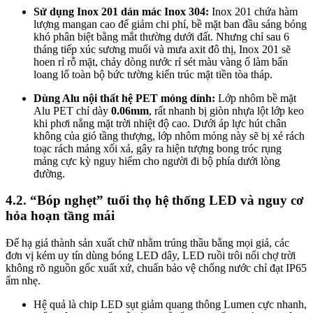
Sử dụng Inox 201 dán mác Inox 304:
Inox 201 chứa hàm
lượng mangan cao để giảm chi phí, bề mặt ban đầu sáng bóng
khó phân biệt bằng mắt thường dưới đất. Nhưng chỉ sau 6
tháng tiếp xúc sương muối và mưa axit đô thị, Inox 201 sẽ
hoen rỉ rỗ mặt, chảy dòng nước rỉ sét màu vàng ố làm bẩn
loang lổ toàn bộ bức tường kiến trúc mặt tiền tòa tháp.
Dùng Alu nội thất hệ PET mỏng dính:
Lớp nhôm bề mặt
Alu PET chỉ dày
0.06mm
, rất nhanh bị giòn nhựa lột lớp keo
khi phơi nắng mặt trời nhiệt độ cao. Dưới áp lực hút chân
không của gió tầng thượng, lớp nhôm mỏng này sẽ bị xé rách
toạc rách mảng xối xả, gây ra hiện tượng bong tróc rụng
mảng cực kỳ nguy hiểm cho người đi bộ phía dưới lòng
đường.
4.2. “Bóp nghẹt” tuổi thọ hệ thống LED và nguy cơ
hỏa hoạn tầng mái
Để hạ giá thành sản xuất chữ nhằm trúng thầu bằng mọi giá, các
đơn vị kém uy tín dùng bóng LED dây, LED ruồi trôi nổi chợ trời
không rõ nguồn gốc xuất xứ, chuẩn bảo vệ chống nước chỉ đạt IP65
ẩm nhẹ.
Hệ quả là chip LED sụt giảm quang thông Lumen cực nhanh,