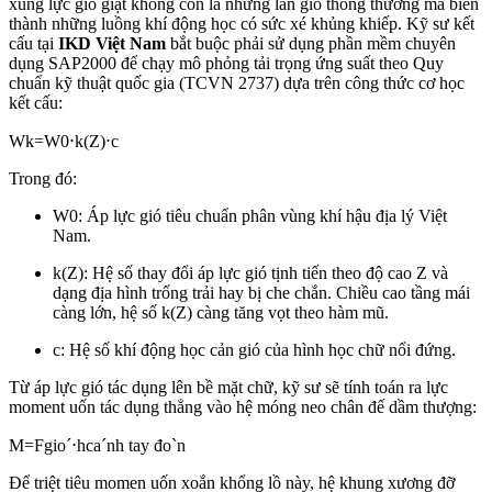
xung lực gió giật không còn là những làn gió thông thường mà biến
thành những luồng khí động học có sức xé khủng khiếp. Kỹ sư kết
cấu tại
IKD Việt Nam
bắt buộc phải sử dụng phần mềm chuyên
dụng SAP2000 để chạy mô phỏng tải trọng ứng suất theo Quy
chuẩn kỹ thuật quốc gia (TCVN 2737) dựa trên công thức cơ học
kết cấu:
W
k
=
W
0
⋅
k
(
Z
)
⋅
c
Trong đó:
W
0
: Áp lực gió tiêu chuẩn phân vùng khí hậu địa lý Việt
Nam.
k
(
Z
)
: Hệ số thay đổi áp lực gió tịnh tiến theo độ cao
Z
và
dạng địa hình trống trải hay bị che chắn. Chiều cao tầng mái
càng lớn, hệ số
k
(
Z
)
càng tăng vọt theo hàm mũ.
c
: Hệ số khí động học cản gió của hình học chữ nổi đứng.
Từ áp lực gió tác dụng lên bề mặt chữ, kỹ sư sẽ tính toán ra lực
moment uốn tác dụng thẳng vào hệ móng neo chân đế dầm thượng:
M
=
F
gi
o
ˊ
⋅
h
c
a
ˊ
nh tay
đ
o
ˋ
n
Để triệt tiêu momen uốn xoắn khổng lồ này, hệ khung xương đỡ