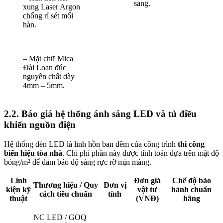
sang.
xung Laser Argon
chống rỉ sét mối
hàn.
– Mặt chữ Mica
Đài Loan đúc
nguyên chất dày
4mm – 5mm.
2.2. Báo giá hệ thống ánh sáng LED và tủ điều
khiển nguồn điện
Hệ thống đèn LED là linh hồn ban đêm của công trình
thi công
biển hiệu tòa nhà
. Chi phí phần này được tính toán dựa trên mật độ
bóng/m² để đảm bảo độ sáng rực rỡ mịn màng.
Linh
Đơn giá
Chế độ bảo
Thương hiệu / Quy
Đơn vị
kiện kỹ
vật tư
hành chuẩn
cách tiêu chuẩn
tính
thuật
(VNĐ)
hãng
NC LED / GOQ