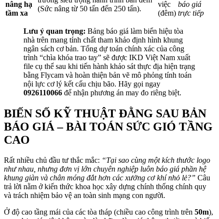
nâng hạ
việc
báo giá
(Sức nâng từ 50 tấn đến 250 tấn).
tầm xa
(đêm)
trực tiếp
Lưu ý quan trọng:
Bảng báo giá làm biển hiệu tòa
nhà trên mang tính chất tham khảo định hình khung
ngân sách cơ bản. Tổng dự toán chính xác của công
trình “chìa khóa trao tay” sẽ được IKD Việt Nam xuất
file cụ thể sau khi tiến hành khảo sát thực địa hiện trạng
bằng Flycam và hoàn thiện bản vẽ mô phỏng tính toán
nội lực cơ lý kết cấu chịu bão. Hãy gọi ngay
0926110066
để nhận phương án may đo riêng biệt.
BIẾN SỐ KỸ THUẬT ĐẰNG SAU BẢN
BÁO GIÁ – BÀI TOÁN SỨC GIÓ TẦNG
CAO
Rất nhiều chủ đầu tư thắc mắc:
“Tại sao cùng một kích thước logo
như nhau, nhưng đơn vị lớn chuyên nghiệp luôn báo giá phần hệ
khung giàn và chân móng đắt hơn các xưởng cơ khí nhỏ lẻ?”
Câu
trả lời nằm ở kiến thức khoa học xây dựng chính thống chính quy
và trách nhiệm bảo vệ an toàn sinh mạng con người.
Ở độ cao tầng mái của các tòa tháp (chiều cao công trình trên
50m
),