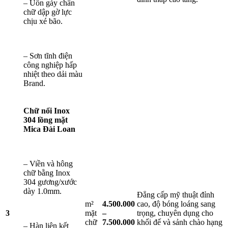
– Uốn gáy chân
chữ dập gờ lực
chịu xé bão.
– Sơn tĩnh điện
công nghiệp hấp
nhiệt theo dải màu
Brand.
Chữ nổi Inox
304 lồng mặt
Mica Đài Loan
– Viền và hông
chữ bằng Inox
304 gương/xước
dày 1.0mm.
Đẳng cấp mỹ thuật đỉnh
m²
4.500.000
cao, độ bóng loáng sang
3
mặt
–
trọng, chuyên dụng cho
chữ
7.500.000
khối đế và sảnh chào hạng
– Hàn liên kết