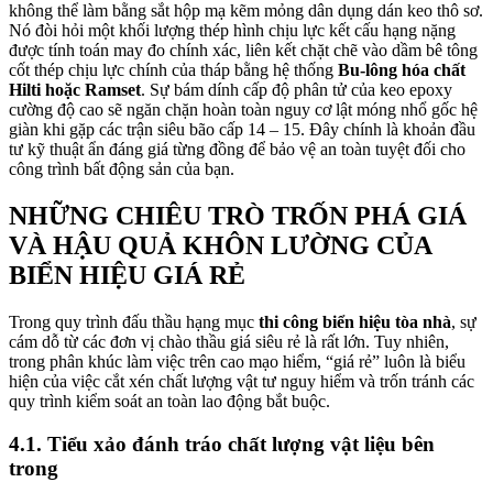
không thể làm bằng sắt hộp mạ kẽm mỏng dân dụng dán keo thô sơ.
Nó đòi hỏi một khối lượng thép hình chịu lực kết cấu hạng nặng
được tính toán may đo chính xác, liên kết chặt chẽ vào dầm bê tông
cốt thép chịu lực chính của tháp bằng hệ thống
Bu-lông hóa chất
Hilti hoặc Ramset
. Sự bám dính cấp độ phân tử của keo epoxy
cường độ cao sẽ ngăn chặn hoàn toàn nguy cơ lật móng nhổ gốc hệ
giàn khi gặp các trận siêu bão cấp 14 – 15. Đây chính là khoản đầu
tư kỹ thuật ẩn đáng giá từng đồng để bảo vệ an toàn tuyệt đối cho
công trình bất động sản của bạn.
NHỮNG CHIÊU TRÒ TRỐN PHÁ GIÁ
VÀ HẬU QUẢ KHÔN LƯỜNG CỦA
BIỂN HIỆU GIÁ RẺ
Trong quy trình đấu thầu hạng mục
thi công biển hiệu tòa nhà
, sự
cám dỗ từ các đơn vị chào thầu giá siêu rẻ là rất lớn. Tuy nhiên,
trong phân khúc làm việc trên cao mạo hiểm, “giá rẻ” luôn là biểu
hiện của việc cắt xén chất lượng vật tư nguy hiểm và trốn tránh các
quy trình kiểm soát an toàn lao động bắt buộc.
4.1. Tiểu xảo đánh tráo chất lượng vật liệu bên
trong