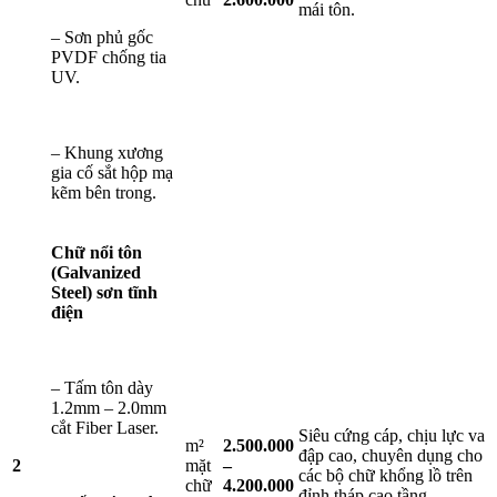
mái tôn.
– Sơn phủ gốc
PVDF chống tia
UV.
– Khung xương
gia cố sắt hộp mạ
kẽm bên trong.
Chữ nổi tôn
(Galvanized
Steel) sơn tĩnh
điện
– Tấm tôn dày
1.2mm – 2.0mm
cắt Fiber Laser.
Siêu cứng cáp, chịu lực va
m²
2.500.000
đập cao, chuyên dụng cho
2
mặt
–
các bộ chữ khổng lồ trên
chữ
4.200.000
đỉnh tháp cao tầng.