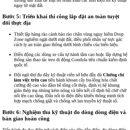
xưởng sản xuất để loại bỏ hoàn toàn các linh kiện lỗi kỹ thuật
ngay từ mặt đất.
Bước 5: Triển khai thi công lắp đặt an toàn tuyệt
đối thực địa
Thiết lập hàng rào cảnh báo rào chắn vùng nguy hiểm Drop
Zone nghiêm ngặt dưới mặt đất, điều phối nhân sự trực gác
cách ly an toàn giao thông dưới hình chiếu của biển hiệu.
Điều động các dòng xe cẩu tự hành tầm cao hoặc lắp dựng hệ
thống sàn thao tác treo di động Gondola tiêu chuẩn kiểm định
quốc tế.
Đội ngũ thợ đu dây kỹ thuật viên sở hữu đầy đủ
Chứng chỉ
làm việc trên cao
tiến hành khoan cấy bu-lông hóa chất
cường độ cao vào dầm bê tông cốt thép, định vị hệ khung
giàn thép mạ nhúng kẽm nóng và liên kết cố định bộ chữ chữ
nổi lên cao tầng. Đấu nối tủ điện điều khiển thông minh tích
hợp mạch chống giật và chống sét lan truyền kỹ thuật số.
Bước 6: Nghiệm thu kỹ thuật đo dòng dòng điện và
bàn giao hoàn công
Tiến hành đo đạc điện trở cách điện của dây dẫn điện, đo dòng điện