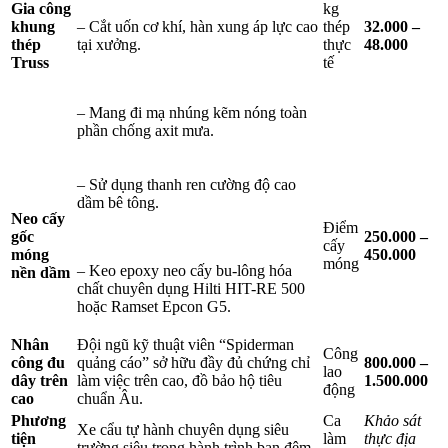
Gia công
kg
khung
– Cắt uốn cơ khí, hàn xung áp lực cao
thép
32.000 –
thép
tại xưởng.
thực
48.000
Truss
tế
– Mang đi mạ nhúng kẽm nóng toàn
phần chống axit mưa.
– Sử dụng thanh ren cường độ cao
dầm bê tông.
Neo cấy
Điểm
gốc
250.000 –
cấy
móng
450.000
móng
– Keo epoxy neo cấy bu-lông hóa
nền dầm
chất chuyên dụng Hilti HIT-RE 500
hoặc Ramset Epcon G5.
Nhân
Đội ngũ kỹ thuật viên “Spiderman
Công
công đu
quảng cáo” sở hữu đầy đủ chứng chỉ
800.000 –
lao
dây trên
làm việc trên cao, đồ bảo hộ tiêu
1.500.000
động
cao
chuẩn Âu.
Phương
Ca
Khảo sát
Xe cẩu tự hành chuyên dụng siêu
tiện
làm
thực địa
trường siêu trọng hành trình ban đêm