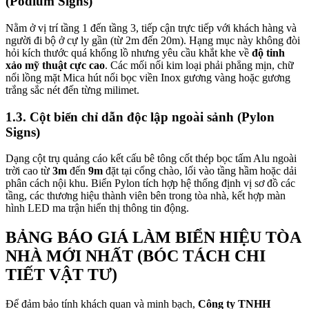
(Podium Signs)
Nằm ở vị trí tầng 1 đến tầng 3, tiếp cận trực tiếp với khách hàng và
người đi bộ ở cự ly gần (từ 2m đến 20m). Hạng mục này không đòi
hỏi kích thước quá khổng lồ nhưng yêu cầu khắt khe về
độ tinh
xảo mỹ thuật cực cao
. Các mối nối kim loại phải phẳng mịn, chữ
nổi lồng mặt Mica hút nổi bọc viền Inox gương vàng hoặc gương
trắng sắc nét đến từng milimet.
1.3. Cột biển chỉ dẫn độc lập ngoài sảnh (Pylon
Signs)
Dạng cột trụ quảng cáo kết cấu bê tông cốt thép bọc tấm Alu ngoài
trời cao từ
3m
đến
9m
đặt tại cổng chào, lối vào tầng hầm hoặc dải
phân cách nội khu. Biển Pylon tích hợp hệ thống định vị sơ đồ các
tầng, các thương hiệu thành viên bên trong tòa nhà, kết hợp màn
hình LED ma trận hiển thị thông tin động.
BẢNG BÁO GIÁ LÀM BIỂN HIỆU TÒA
NHÀ MỚI NHẤT (BÓC TÁCH CHI
TIẾT VẬT TƯ)
Để đảm bảo tính khách quan và minh bạch,
Công ty TNHH