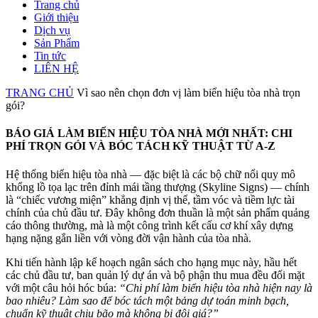
Trang chủ
Giới thiệu
Dịch vụ
Sản Phẩm
Tin tức
LIÊN HỆ
TRANG CHỦ
Vì sao nên chọn đơn vị làm biển hiệu tòa nhà trọn
gói?
BÁO GIÁ LÀM BIỂN HIỆU TÒA NHÀ MỚI NHẤT: CHI
PHÍ TRỌN GÓI VÀ BÓC TÁCH KỸ THUẬT TỪ A-Z
Hệ thống biển hiệu tòa nhà — đặc biệt là các bộ chữ nổi quy mô
khổng lồ tọa lạc trên đỉnh mái tầng thượng (Skyline Signs) — chính
là “chiếc vương miện” khẳng định vị thế, tầm vóc và tiềm lực tài
chính của chủ đầu tư. Đây không đơn thuần là một sản phẩm quảng
cáo thông thường, mà là một công trình kết cấu cơ khí xây dựng
hạng nặng gắn liền với vòng đời vận hành của tòa nhà.
Khi tiến hành lập kế hoạch ngân sách cho hạng mục này, hầu hết
các chủ đầu tư, ban quản lý dự án và bộ phận thu mua đều đối mặt
với một câu hỏi hóc búa:
“Chi phí làm biển hiệu tòa nhà hiện nay là
bao nhiêu? Làm sao để bóc tách một bảng dự toán minh bạch,
chuẩn kỹ thuật chịu bão mà không bị đội giá?”