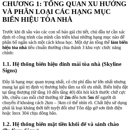
CHƯƠNG 1: TỔNG QUAN XU HƯỚNG
VÀ PHÂN LOẠI CÁC HẠNG MỤC
BIỂN HIỆU TÒA NHÀ
Trước khi đi sâu vào các con số báo giá chi tiết, chủ đầu tư cần xác
định rõ công trình của mình cần triển khai những hạng mục nào để
phân bổ ngân sách một cách khoa học. Một dự án tổng thể
làm biển
hiệu tòa nhà
tiêu chuẩn thường chia thành 3 khu vực chức năng
chính:
1.1. Hệ thống biển hiệu đỉnh mái tòa nhà (Skyline
Signs)
Đây là hạng mục quan trọng nhất, có chi phí đầu tư lớn nhất nhưng
mang lại giá trị định vị thương hiệu tầm xa tối ưu nhất. Biển hiệu đặt
tại tầng thượng (từ tầng 10 đến tầng 40) đòi hỏi kích thước chữ cực
lớn, chiều cao mỗi chữ thường từ
2m
đến hơn
5m
để người di
chuyển ở khoảng cách 2km – 3km có thể nhìn rõ. Chất liệu sử dụng
phải là loại kháng thời tiết tuyệt đối như Tôn dập gờ sơn tĩnh điện
hoặc Inox 304 chịu dông bão.
1.2. Hệ thống biển mặt tiền khối đế và sảnh chào