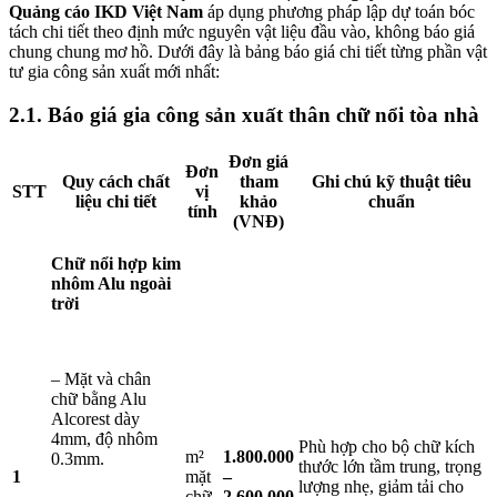
Quảng cáo IKD Việt Nam
áp dụng phương pháp lập dự toán bóc
tách chi tiết theo định mức nguyên vật liệu đầu vào, không báo giá
chung chung mơ hồ. Dưới đây là bảng báo giá chi tiết từng phần vật
tư gia công sản xuất mới nhất:
2.1. Báo giá gia công sản xuất thân chữ nổi tòa nhà
Đơn giá
Đơn
Quy cách chất
tham
Ghi chú kỹ thuật tiêu
STT
vị
liệu chi tiết
khảo
chuẩn
tính
(VNĐ)
Chữ nổi hợp kim
nhôm Alu ngoài
trời
– Mặt và chân
chữ bằng Alu
Alcorest dày
4mm, độ nhôm
Phù hợp cho bộ chữ kích
m²
1.800.000
0.3mm.
thước lớn tầm trung, trọng
1
mặt
–
lượng nhẹ, giảm tải cho
chữ
2.600.000