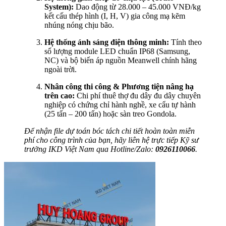
System):
Dao động từ 28.000 – 45.000 VNĐ/kg
kết cấu thép hình (I, H, V) gia công mạ kẽm
nhúng nóng chịu bão.
Hệ thống ánh sáng điện thông minh:
Tính theo
số lượng module LED chuẩn IP68 (Samsung,
NC) và bộ biến áp nguồn Meanwell chính hãng
ngoài trời.
Nhân công thi công & Phương tiện nâng hạ
trên cao:
Chi phí thuê thợ đu dây đu dây chuyên
nghiệp có chứng chỉ hành nghề, xe cẩu tự hành
(25 tấn – 200 tấn) hoặc sàn treo Gondola.
Để nhận file dự toán bóc tách chi tiết hoàn toàn miễn
phí cho công trình của bạn, hãy liên hệ trực tiếp Kỹ sư
trưởng IKD Việt Nam qua Hotline/Zalo:
0926110066
.