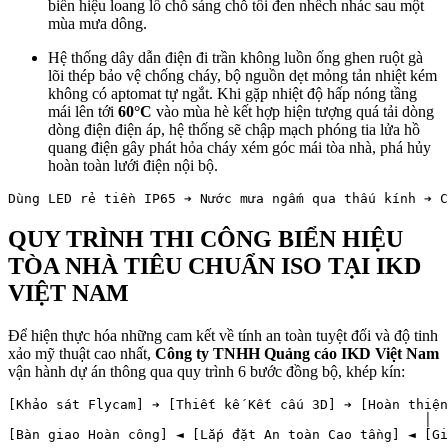
biển hiệu loang lổ chỗ sáng chỗ tối đen nhếch nhác sau một
mùa mưa dông.
Hệ thống dây dẫn điện đi trần không luồn ống ghen ruột gà
lõi thép bảo vệ chống cháy, bộ nguồn dẹt mỏng tản nhiệt kém
không có aptomat tự ngắt. Khi gặp nhiệt độ hấp nóng tầng
mái lên tới
60°C
vào mùa hè kết hợp hiện tượng quá tải dòng
dòng điện điện áp, hệ thống sẽ chập mạch phóng tia lửa hồ
quang điện gây phát hỏa cháy xém góc mái tòa nhà, phá hủy
hoàn toàn lưới điện nội bộ.
QUY TRÌNH THI CÔNG BIỂN HIỆU
TÒA NHÀ TIÊU CHUẨN ISO TẠI IKD
VIỆT NAM
Để hiện thực hóa những cam kết về tính an toàn tuyệt đối và độ tinh
xảo mỹ thuật cao nhất,
Công ty TNHH Quảng cáo IKD Việt Nam
vận hành dự án thông qua quy trình 6 bước đồng bộ, khép kín:
[Khảo sát Flycam] ➔ [Thiết kế Kết cấu 3D] ➔ [Hoàn thiện
                                                    │
