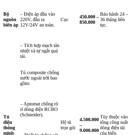
Bộ
– Điện áp đầu vào
Bảo hành 24 –
450.000 –
nguồn
220V, đầu ra
Cục
36 tháng liên
850.000
biến áp
12V/24V an toàn.
tục.
– Tích hợp mạch tản
nhiệt và tự ngắt quá
tải.
Tủ composite chống
nước ngoài trời bao
gồm:
– Aptomat chống rò
rỉ dòng điện RCBO
(Schneider).
Tủ
Tùy thuộc vào
4.500.000
điện
Hệ tủ
tổng công suất
–
thông
trọn gói
dòng điện tải
9.000.000
minh
của biển.