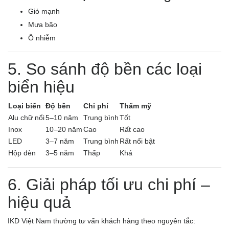
Gió mạnh
Mưa bão
Ô nhiễm
5. So sánh độ bền các loại
biển hiệu
Loại biển
Độ bền
Chi phí
Thẩm mỹ
Alu chữ nổi
5–10 năm
Trung bình
Tốt
Inox
10–20 năm
Cao
Rất cao
LED
3–7 năm
Trung bình
Rất nổi bật
Hộp đèn
3–5 năm
Thấp
Khá
6. Giải pháp tối ưu chi phí –
hiệu quả
IKD Việt Nam thường tư vấn khách hàng theo nguyên tắc: