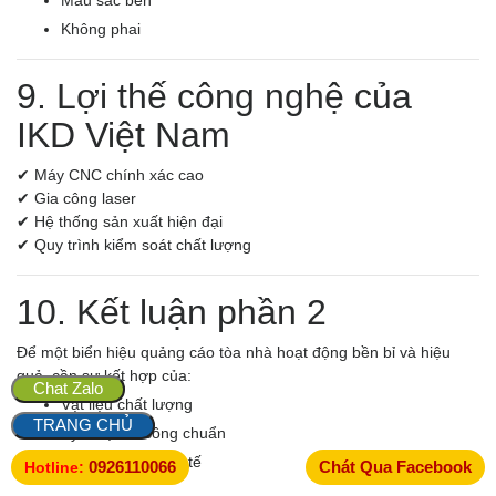
Màu sắc bền
Không phai
9. Lợi thế công nghệ của
IKD Việt Nam
✔ Máy CNC chính xác cao
✔ Gia công laser
✔ Hệ thống sản xuất hiện đại
✔ Quy trình kiểm soát chất lượng
10. Kết luận phần 2
Để một biển hiệu quảng cáo tòa nhà hoạt động bền bỉ và hiệu
quả, cần sự kết hợp của:
Chat Zalo
Vật liệu chất lượng
TRANG CHỦ
Kỹ thuật thi công chuẩn
Kinh nghiệm thực tế
0926110066
Chát Qua Facebook
Hotline: