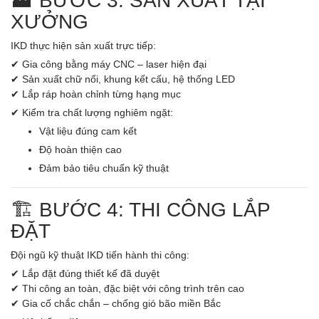
🏭 BƯỚC 3: SẢN XUẤT TẠI
XƯỞNG
IKD thực hiện sản xuất trực tiếp:
✔ Gia công bằng máy CNC – laser hiện đại
✔ Sản xuất chữ nổi, khung kết cấu, hệ thống LED
✔ Lắp ráp hoàn chỉnh từng hạng mục
✔ Kiểm tra chất lượng nghiêm ngặt:
Vật liệu đúng cam kết
Độ hoàn thiện cao
Đảm bảo tiêu chuẩn kỹ thuật
🏗️ BƯỚC 4: THI CÔNG LẮP
ĐẶT
Đội ngũ kỹ thuật IKD tiến hành thi công:
✔ Lắp đặt đúng thiết kế đã duyệt
✔ Thi công an toàn, đặc biệt với công trình trên cao
✔ Gia cố chắc chắn – chống gió bão miền Bắc