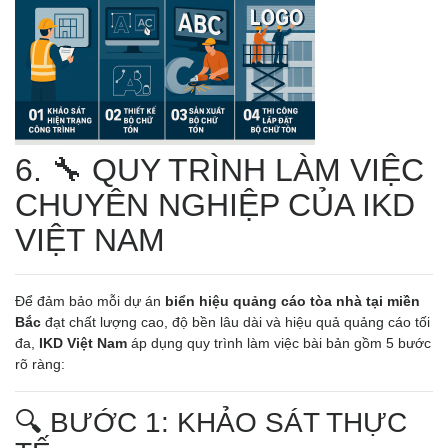
6. 🔧 QUY TRÌNH LÀM VIỆC
CHUYÊN NGHIỆP CỦA IKD
VIỆT NAM
Để đảm bảo mỗi dự án
biển hiệu quảng cáo tòa nhà tại miền
Bắc
đạt chất lượng cao, độ bền lâu dài và hiệu quả quảng cáo tối
đa,
IKD Việt Nam
áp dụng quy trình làm việc bài bản gồm 5 bước
rõ ràng:
🔍 BƯỚC 1: KHẢO SÁT THỰC