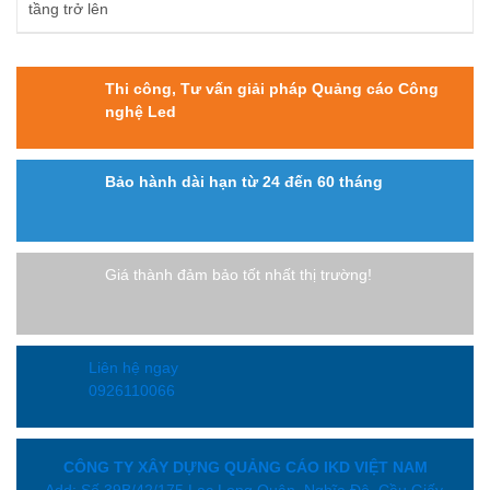
Thi công, Tư vấn giải pháp Quảng cáo Công
nghệ Led
Bảo hành dài hạn từ 24 đến 60 tháng
Giá thành đảm bảo tốt nhất thị trường!
Liên hệ ngay
0926110066
CÔNG TY XÂY DỰNG QUẢNG CÁO IKD VIỆT NAM