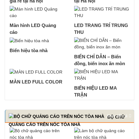
giá rẻ tại hà nội
tại Hà Nội
Màn hình LED Quảng
LED TRANG TRÍ TRUNG
cáo
THU
Biển hiệu tòa nhà
BIỂN CHỈ DẪN – Biển
đồng, biển inox ăn mòn
MÀN LED FULL COLOR
BIỂN HIỆU LED MA
TRẬN
Xem tất cả
BỘ CHỮ
QUẢNG CÁO TRÊN NÓC TÒA NHÀ