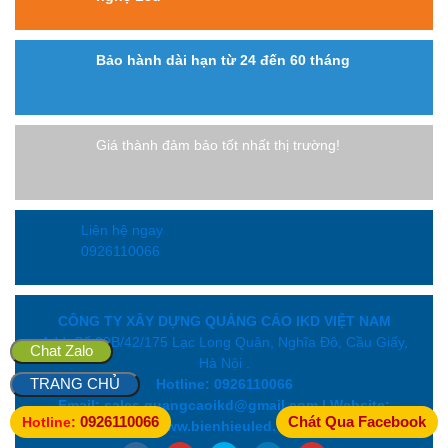
Bảo hành dài hạn từ 24 đến 60 tháng
Giá thành đảm bảo tốt nhất thị trường!
Liên hệ ngay
0926110066
CÔNG TY XÂY DỰNG QUẢNG CÁO IKD VIỆT NAM
Add: Số 39B/42/175 Lạc Long Quân, Nghĩa Đô, Cầu Giấy,
Chat Zalo
Hà Nội .
TRANG CHỦ
Hotline: 0926110066
Email: sales.quangcaoikd@gmail.com | Website:
0926110066
Chát Qua Facebook
Hotline:
www.bienhieuled.vn