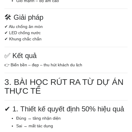
Gió mạnh – độ ẩm cao
🛠️ Giải pháp
✔ Alu chống ăn mòn
✔ LED chống nước
✔ Khung chắc chắn
✅ Kết quả
👉 Biển bền – đẹp – thu hút khách du lịch
3. BÀI HỌC RÚT RA TỪ DỰ ÁN
THỰC TẾ
✔ 1. Thiết kế quyết định 50% hiệu quả
Đúng → tăng nhận diện
Sai → mất tác dụng