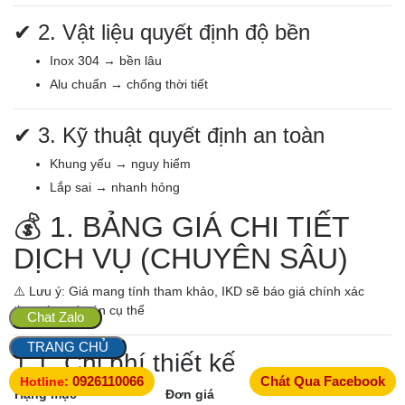
✔ 2. Vật liệu quyết định độ bền
Inox 304 → bền lâu
Alu chuẩn → chống thời tiết
✔ 3. Kỹ thuật quyết định an toàn
Khung yếu → nguy hiểm
Lắp sai → nhanh hỏng
💰 1. BẢNG GIÁ CHI TIẾT
DỊCH VỤ (CHUYÊN SÂU)
⚠️ Lưu ý: Giá mang tính tham khảo, IKD sẽ báo giá chính xác
theo từng dự án cụ thể
Chat Zalo
TRANG CHỦ
1.1. Chi phí thiết kế
0926110066
Chát Qua Facebook
Hotline:
Hạng mục
Đơn giá