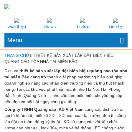
Giới thiệu
Dự án
Tin tức
Liên hệ
Menu
TRANG CHỦ
THIẾT KẾ SẢN XUẤT LẮP ĐẶT BIỂN HIỆU
QUẢNG CÁO TÒA NHÀ TẠI MIỀN BẮC
Dịch vụ
thiết kế sản xuất lắp đặt biển hiệu quảng cáo tòa nhà
tại miền Bắc
đang trở thành giải pháp marketing hiệu quả giúp
doanh nghiệp nâng cao nhận diện thương hiệu và thu hút khách
hàng. Tại các khu vực phát triển mạnh như Hà Nội, Hải Phòng,
Bắc Ninh, Quảng Ninh…, nhu cầu làm biển hiệu chuyên nghiệp,
bền đẹp và nổi bật ngày càng gia tăng.
Công ty TNHH Quảng cáo IKD Việt Nam
cung cấp dịch vụ trọn
gói từ khảo sát, thiết kế 2D – 3D, sản xuất tại xưởng đến thi công
lắp đặt an toàn, đúng kỹ thuật. IKD sử dụng các vật liệu chất
lượng cao như alu, inox 304, mica và hệ thống LED chống nước,