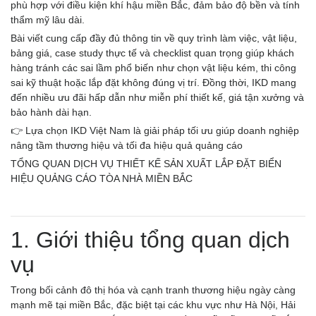
phù hợp với điều kiện khí hậu miền Bắc, đảm bảo độ bền và tính
thẩm mỹ lâu dài.
Bài viết cung cấp đầy đủ thông tin về quy trình làm việc, vật liệu,
bảng giá, case study thực tế và checklist quan trọng giúp khách
hàng tránh các sai lầm phổ biến như chọn vật liệu kém, thi công
sai kỹ thuật hoặc lắp đặt không đúng vị trí. Đồng thời, IKD mang
đến nhiều ưu đãi hấp dẫn như miễn phí thiết kế, giá tận xưởng và
bảo hành dài hạn.
👉 Lựa chọn IKD Việt Nam là giải pháp tối ưu giúp doanh nghiệp
nâng tầm thương hiệu và tối đa hiệu quả quảng cáo
TỔNG QUAN DỊCH VỤ THIẾT KẾ SẢN XUẤT LẮP ĐẶT BIỂN
HIỆU QUẢNG CÁO TÒA NHÀ MIỀN BẮC
1. Giới thiệu tổng quan dịch
vụ
Trong bối cảnh đô thị hóa và cạnh tranh thương hiệu ngày càng
mạnh mẽ tại miền Bắc, đặc biệt tại các khu vực như Hà Nội, Hải