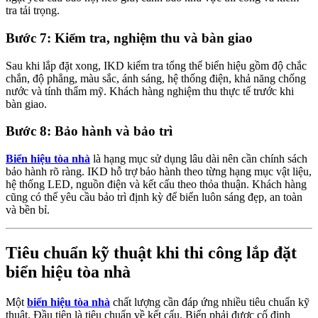
tra tải trọng.
Bước 7: Kiểm tra, nghiệm thu và bàn giao
Sau khi lắp đặt xong, IKD kiểm tra tổng thể biển hiệu gồm độ chắc
chắn, độ phẳng, màu sắc, ánh sáng, hệ thống điện, khả năng chống
nước và tính thẩm mỹ. Khách hàng nghiệm thu thực tế trước khi
bàn giao.
Bước 8: Bảo hành và bảo trì
Biển hiệu tòa nhà
là hạng mục sử dụng lâu dài nên cần chính sách
bảo hành rõ ràng. IKD hỗ trợ bảo hành theo từng hạng mục vật liệu,
hệ thống LED, nguồn điện và kết cấu theo thỏa thuận. Khách hàng
cũng có thể yêu cầu bảo trì định kỳ để biển luôn sáng đẹp, an toàn
và bền bỉ.
Tiêu chuẩn kỹ thuật khi thi công lắp đặt
biển hiệu tòa nhà
Một
biển hiệu tòa nhà
chất lượng cần đáp ứng nhiều tiêu chuẩn kỹ
thuật. Đầu tiên là tiêu chuẩn về kết cấu. Biển phải được cố định