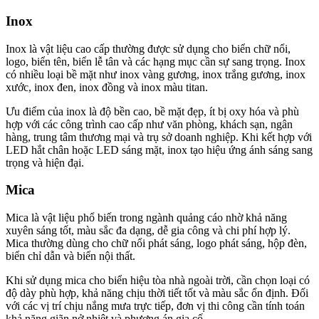
Inox
Inox là vật liệu cao cấp thường được sử dụng cho biển chữ nổi,
logo, biển tên, biển lễ tân và các hạng mục cần sự sang trọng. Inox
có nhiều loại bề mặt như inox vàng gương, inox trắng gương, inox
xước, inox đen, inox đồng và inox màu titan.
Ưu điểm của inox là độ bền cao, bề mặt đẹp, ít bị oxy hóa và phù
hợp với các công trình cao cấp như văn phòng, khách sạn, ngân
hàng, trung tâm thương mại và trụ sở doanh nghiệp. Khi kết hợp với
LED hắt chân hoặc LED sáng mặt, inox tạo hiệu ứng ánh sáng sang
trọng và hiện đại.
Mica
Mica là vật liệu phổ biến trong ngành quảng cáo nhờ khả năng
xuyên sáng tốt, màu sắc đa dạng, dễ gia công và chi phí hợp lý.
Mica thường dùng cho chữ nổi phát sáng, logo phát sáng, hộp đèn,
biển chỉ dẫn và biển nội thất.
Khi sử dụng mica cho biển hiệu tòa nhà ngoài trời, cần chọn loại có
độ dày phù hợp, khả năng chịu thời tiết tốt và màu sắc ổn định. Đối
với các vị trí chịu nắng mưa trực tiếp, đơn vị thi công cần tính toán
khả năng giãn nở nhiệt và phương án gia cố.