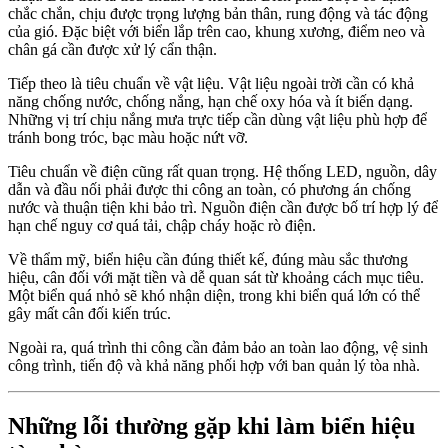
chắc chắn, chịu được trọng lượng bản thân, rung động và tác động
của gió. Đặc biệt với biển lắp trên cao, khung xương, điểm neo và
chân gá cần được xử lý cẩn thận.
Tiếp theo là tiêu chuẩn về vật liệu. Vật liệu ngoài trời cần có khả
năng chống nước, chống nắng, hạn chế oxy hóa và ít biến dạng.
Những vị trí chịu nắng mưa trực tiếp cần dùng vật liệu phù hợp để
tránh bong tróc, bạc màu hoặc nứt vỡ.
Tiêu chuẩn về điện cũng rất quan trọng. Hệ thống LED, nguồn, dây
dẫn và đầu nối phải được thi công an toàn, có phương án chống
nước và thuận tiện khi bảo trì. Nguồn điện cần được bố trí hợp lý để
hạn chế nguy cơ quá tải, chập cháy hoặc rò điện.
Về thẩm mỹ, biển hiệu cần đúng thiết kế, đúng màu sắc thương
hiệu, cân đối với mặt tiền và dễ quan sát từ khoảng cách mục tiêu.
Một biển quá nhỏ sẽ khó nhận diện, trong khi biển quá lớn có thể
gây mất cân đối kiến trúc.
Ngoài ra, quá trình thi công cần đảm bảo an toàn lao động, vệ sinh
công trình, tiến độ và khả năng phối hợp với ban quản lý tòa nhà.
Những lỗi thường gặp khi làm biển hiệu