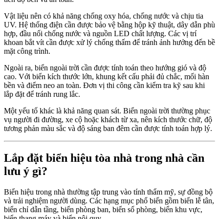
Vật liệu nên có khả năng chống oxy hóa, chống nước và chịu tia
UV. Hệ thống điện cần được bảo vệ bằng hộp kỹ thuật, dây dẫn phù
hợp, đầu nối chống nước và nguồn LED chất lượng. Các vị trí
khoan bắt vít cần được xử lý chống thấm để tránh ảnh hưởng đến bề
mặt công trình.
Ngoài ra, biển ngoài trời cần được tính toán theo hướng gió và độ
cao. Với biển kích thước lớn, khung kết cấu phải đủ chắc, mối hàn
bền và điểm neo an toàn. Đơn vị thi công cần kiểm tra kỹ sau khi
lắp đặt để tránh rung lắc.
Một yếu tố khác là khả năng quan sát. Biển ngoài trời thường phục
vụ người đi đường, xe cộ hoặc khách từ xa, nên kích thước chữ, độ
tương phản màu sắc và độ sáng ban đêm cần được tính toán hợp lý.
Lắp đặt biển hiệu tòa nhà trong nhà cần
lưu ý gì?
Biển hiệu trong nhà thường tập trung vào tính thẩm mỹ, sự đồng bộ
và trải nghiệm người dùng. Các hạng mục phổ biến gồm biển lễ tân,
biển chỉ dẫn tầng, biển phòng ban, biển số phòng, biển khu vực,
biển thang máy và biển nội quy.