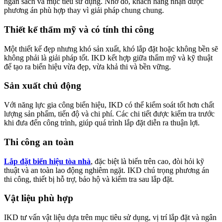
ngân sách và mục tiêu sử dụng. Nhờ đó, khách hàng nhận được
phương án phù hợp thay vì giải pháp chung chung.
Thiết kế thẩm mỹ và có tính thi công
Một thiết kế đẹp nhưng khó sản xuất, khó lắp đặt hoặc không bền sẽ
không phải là giải pháp tốt. IKD kết hợp giữa thẩm mỹ và kỹ thuật
để tạo ra biển hiệu vừa đẹp, vừa khả thi và bền vững.
Sản xuất chủ động
Với năng lực gia công biển hiệu, IKD có thể kiểm soát tốt hơn chất
lượng sản phẩm, tiến độ và chi phí. Các chi tiết được kiểm tra trước
khi đưa đến công trình, giúp quá trình lắp đặt diễn ra thuận lợi.
Thi công an toàn
Lắp đặt biển hiệu tòa nhà
, đặc biệt là biển trên cao, đòi hỏi kỹ
thuật và an toàn lao động nghiêm ngặt. IKD chú trọng phương án
thi công, thiết bị hỗ trợ, bảo hộ và kiểm tra sau lắp đặt.
Vật liệu phù hợp
IKD tư vấn vật liệu dựa trên mục tiêu sử dụng, vị trí lắp đặt và ngân