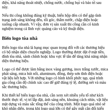
điện, khả năng thoát nhiệt, chống nước, chống bụi và bảo trì sau
này.
Nếu thi công không đúng kỹ thuật, biển hộp đèn có thể gặp tình
trạng ánh sáng không đều, tối góc, thấm nước, chập điện hoặc
xuống cấp nhanh. Vì vậy, đơn vị sản xuất thi công cần có kinh
nghiệm trong cả lĩnh vực quảng cáo và kỹ thuật điện.
Biển logo tòa nhà
Biển logo tòa nhà là hạng mục quan trọng đối với các thương hiệu
có bộ nhận diện chuyên nghiệp. Logo thường được đặt ở mặt tiền,
đỉnh tòa nhà, sảnh chính hoặc khu vực lễ tân để tăng khả năng nhận
diện thương hiệu.
Logo có thể được làm bằng inox vàng gương, inox trắng xước, mica
phát sáng, mica hút nổi, aluminum, đồng, thép sơn tĩnh điện hoặc
vật liệu kết hợp. Với những logo có hình khối phức tạp, quá trình
gia công cần độ chính xác cao để giữ đúng tỷ lệ, đường nét và màu
sắc thương hiệu.
Khi thiết kế biển logo tòa nhà, cần xem xét nhiều yếu tố như kích
thước thực tế, vị trí lắp đặt, ánh sáng nền, khoảng cách nhìn, vật liệu
mặt dựng và màu sắc tổng thể của công trình. Một logo quá nhỏ sẽ
khó nhận diện, trong khi logo quá lớn có thể gây mất cân đối kiến