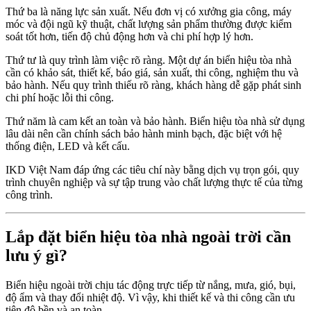
Thứ ba là năng lực sản xuất. Nếu đơn vị có xưởng gia công, máy
móc và đội ngũ kỹ thuật, chất lượng sản phẩm thường được kiểm
soát tốt hơn, tiến độ chủ động hơn và chi phí hợp lý hơn.
Thứ tư là quy trình làm việc rõ ràng. Một dự án biển hiệu tòa nhà
cần có khảo sát, thiết kế, báo giá, sản xuất, thi công, nghiệm thu và
bảo hành. Nếu quy trình thiếu rõ ràng, khách hàng dễ gặp phát sinh
chi phí hoặc lỗi thi công.
Thứ năm là cam kết an toàn và bảo hành. Biển hiệu tòa nhà sử dụng
lâu dài nên cần chính sách bảo hành minh bạch, đặc biệt với hệ
thống điện, LED và kết cấu.
IKD Việt Nam đáp ứng các tiêu chí này bằng dịch vụ trọn gói, quy
trình chuyên nghiệp và sự tập trung vào chất lượng thực tế của từng
công trình.
Lắp đặt biển hiệu tòa nhà ngoài trời cần
lưu ý gì?
Biển hiệu ngoài trời chịu tác động trực tiếp từ nắng, mưa, gió, bụi,
độ ẩm và thay đổi nhiệt độ. Vì vậy, khi thiết kế và thi công cần ưu
tiên độ bền và an toàn.