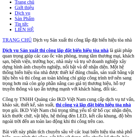
Trang chủ
Giới thiệu
Dịch vụ
Sản Phẩm
Tin tức
LIÊN HỆ
TRANG CHỦ
Dịch vụ Sản xuất thi công lắp đặt biển hiệu tòa nhà
Dịch vụ Sản xuất thi công lắp đặt biển hiệu tòa nhà
là giải pháp
quan trọng giúp các cao ốc văn phòng, trung tâm thương mại, khách
sạn, bệnh viện, trường học, nhà máy và trụ sở doanh nghiệp xây
dựng hình ảnh chuyên nghiệp, nổi bật và dễ nhận diện. Một hệ
thống biển hiệu tòa nhà được thiết kế đúng chuẩn, sản xuất bằng vật
liệu bền và thi công an toàn không chỉ giúp công trình trở nên sang
trọng hơn mà còn góp phần nâng cao giá trị thương hiệu, hỗ trợ
truyền thông và tạo ấn tượng mạnh với khách hàng, đối tác.
Công ty TNHH Quảng cáo IKD Việt Nam cung cấp dịch vụ tư vấn,
khảo sát, thiết kế, sản xuất,
thi công và lắp đặt biển hiệu tòa nhà
trọn gói. IKD Việt Nam chú trọng từng yếu tố từ bố cục nhận diện,
kích thước chữ, vật liệu, hệ thống đèn LED, kết cấu khung, độ bền
ngoài trời đến an toàn lao động khi thi công trên cao.
Bài viết này phân tích chuyên sâu về các loại biển hiệu tòa nhà phổ