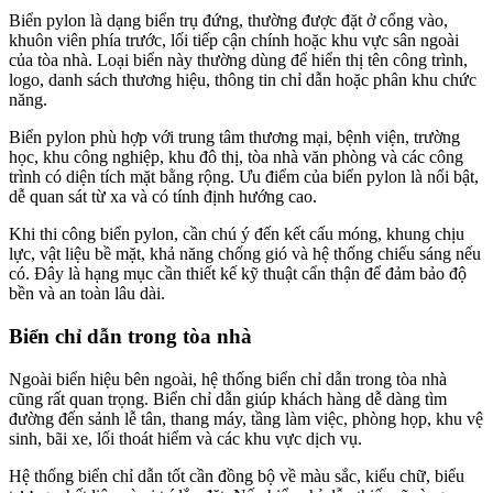
Biển pylon là dạng biển trụ đứng, thường được đặt ở cổng vào,
khuôn viên phía trước, lối tiếp cận chính hoặc khu vực sân ngoài
của tòa nhà. Loại biển này thường dùng để hiển thị tên công trình,
logo, danh sách thương hiệu, thông tin chỉ dẫn hoặc phân khu chức
năng.
Biển pylon phù hợp với trung tâm thương mại, bệnh viện, trường
học, khu công nghiệp, khu đô thị, tòa nhà văn phòng và các công
trình có diện tích mặt bằng rộng. Ưu điểm của biển pylon là nổi bật,
dễ quan sát từ xa và có tính định hướng cao.
Khi thi công biển pylon, cần chú ý đến kết cấu móng, khung chịu
lực, vật liệu bề mặt, khả năng chống gió và hệ thống chiếu sáng nếu
có. Đây là hạng mục cần thiết kế kỹ thuật cẩn thận để đảm bảo độ
bền và an toàn lâu dài.
Biển chỉ dẫn trong tòa nhà
Ngoài biển hiệu bên ngoài, hệ thống biển chỉ dẫn trong tòa nhà
cũng rất quan trọng. Biển chỉ dẫn giúp khách hàng dễ dàng tìm
đường đến sảnh lễ tân, thang máy, tầng làm việc, phòng họp, khu vệ
sinh, bãi xe, lối thoát hiểm và các khu vực dịch vụ.
Hệ thống biển chỉ dẫn tốt cần đồng bộ về màu sắc, kiểu chữ, biểu