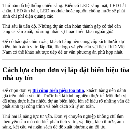
Thứ năm là hệ thống chiếu sáng. Biển có LED sáng mặt, LED hắt
chân, LED âm bản, LED module hoặc nguồn chống nước sẽ phát
sinh chi phí điện quảng cáo.
Thứ sáu là tiến độ. Những dự án cần hoàn thành gấp có thể cần
tăng ca sản xuất, bổ sung nhân sự hoặc triển khai ngoài giờ.
Để có báo giá chính xác, khách hàng nên cung cấp kích thước dự
kiến, hình ảnh vị trí lắp đặt, file logo và yêu cầu vật liệu. IKD Việt
Nam có thể khảo sát trực tiếp để tư vấn phương án phù hợp nhất.
Cách lựa chọn đơn vị lắp đặt biển hiệu tòa
nhà uy tín
Để chọn đơn vị
thi công biển hiệu tòa nhà
, khách hàng nên đánh
giá trên nhiều yếu tố. Trước hết là kinh nghiệm thực tế. Một đơn vị
đã từng thực hiện nhiều dự án biển hiệu lớn sẽ hiểu rõ những vấn đề
phát sinh tại công trình và biết cách xử lý an toàn.
Thứ hai là năng lực tư vấn. Đơn vị chuyên nghiệp không chỉ làm
theo yêu cầu mà còn biết phân tích vị trí, vật liệu, kích thước, ánh
sáng, kết cấu và ngân sách để đề xuất phương án tối ưu.