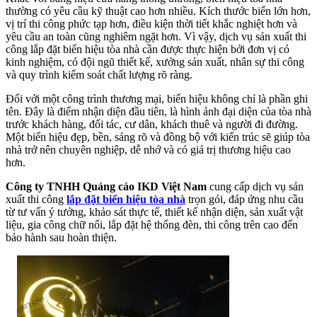
thường có yêu cầu kỹ thuật cao hơn nhiều. Kích thước biển lớn hơn,
vị trí thi công phức tạp hơn, điều kiện thời tiết khắc nghiệt hơn và
yêu cầu an toàn cũng nghiêm ngặt hơn. Vì vậy, dịch vụ sản xuất thi
công lắp đặt biển hiệu tòa nhà cần được thực hiện bởi đơn vị có
kinh nghiệm, có đội ngũ thiết kế, xưởng sản xuất, nhân sự thi công
và quy trình kiểm soát chất lượng rõ ràng.
Đối với một công trình thương mại, biển hiệu không chỉ là phần ghi
tên. Đây là điểm nhận diện đầu tiên, là hình ảnh đại diện của tòa nhà
trước khách hàng, đối tác, cư dân, khách thuê và người đi đường.
Một biển hiệu đẹp, bền, sáng rõ và đồng bộ với kiến trúc sẽ giúp tòa
nhà trở nên chuyên nghiệp, dễ nhớ và có giá trị thương hiệu cao
hơn.
Công ty TNHH Quảng cáo IKD Việt Nam
cung cấp dịch vụ sản
xuất thi công
lắp đặt biển hiệu tòa nhà
trọn gói, đáp ứng nhu cầu
từ tư vấn ý tưởng, khảo sát thực tế, thiết kế nhận diện, sản xuất vật
liệu, gia công chữ nổi, lắp đặt hệ thống đèn, thi công trên cao đến
bảo hành sau hoàn thiện.