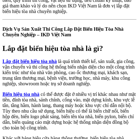
biến, quy trình thi công, vật liệu sử dụng, tiêu chuẩn kỹ thuật, báo
giá tham khảo và lý do nên chọn IKD Việt Nam là đơn vị lắp đặt
biển hiệu tòa nhà chuyên nghiệp.
Dịch Vụ Sản Xuất Thi Công Lắp Đặt Biển Hiệu Tòa Nhà
Chuyên Nghiệp – IKD Việt Nam
Lắp đặt biển hiệu tòa nhà là gì?
Lắp đặt biển hiệu tòa nhà
là quá trình thiết kế, sản xuất, gia công,
vận chuyển và thi công hệ thống biển nhận diện cho một công trình
kiến trúc như tòa nhà văn phòng, cao ốc thương mại, khách sạn,
trung tâm thương mại, bệnh viện, trường học, nhà máy, khu công
nghiệp, showroom hoặc trụ sở doanh nghiệp.
Biển hiệu tòa nhà
có thể được đặt ở nhiều vị trí khác nhau như mặt
tiền, đỉnh tòa nhà, sảnh chính, cổng vào, mặt dựng kính, khu vực lễ
tân, tầng hầm, hành lang, thang máy hoặc khu vực chỉ dẫn nội bộ.
Tùy theo nhu cầu sử dụng, biển hiệu có thể là biển chữ nổi, biển
hộp đèn, biển logo phát sáng, biển tên tòa nhà, biển pylon, biển chỉ
dẫn, biển quảng cáo mặt dựng hoặc hệ thống nhận diện đồng bộ
cho toàn bộ công trình.
Khác với bảng hiệu cửa hàng thông thường, biển hiệu tòa nhà