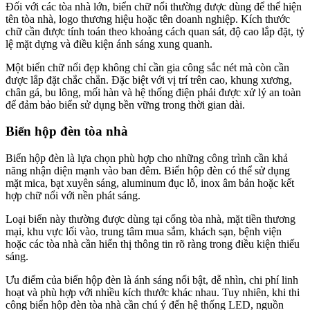
Đối với các tòa nhà lớn, biển chữ nổi thường được dùng để thể hiện
tên tòa nhà, logo thương hiệu hoặc tên doanh nghiệp. Kích thước
chữ cần được tính toán theo khoảng cách quan sát, độ cao lắp đặt, tỷ
lệ mặt dựng và điều kiện ánh sáng xung quanh.
Một biển chữ nổi đẹp không chỉ cần gia công sắc nét mà còn cần
được lắp đặt chắc chắn. Đặc biệt với vị trí trên cao, khung xương,
chân gá, bu lông, mối hàn và hệ thống điện phải được xử lý an toàn
để đảm bảo biển sử dụng bền vững trong thời gian dài.
Biển hộp đèn tòa nhà
Biển hộp đèn là lựa chọn phù hợp cho những công trình cần khả
năng nhận diện mạnh vào ban đêm. Biển hộp đèn có thể sử dụng
mặt mica, bạt xuyên sáng, aluminum đục lỗ, inox âm bản hoặc kết
hợp chữ nổi với nền phát sáng.
Loại biển này thường được dùng tại cổng tòa nhà, mặt tiền thương
mại, khu vực lối vào, trung tâm mua sắm, khách sạn, bệnh viện
hoặc các tòa nhà cần hiển thị thông tin rõ ràng trong điều kiện thiếu
sáng.
Ưu điểm của biển hộp đèn là ánh sáng nổi bật, dễ nhìn, chi phí linh
hoạt và phù hợp với nhiều kích thước khác nhau. Tuy nhiên, khi thi
công biển hộp đèn tòa nhà cần chú ý đến hệ thống LED, nguồn