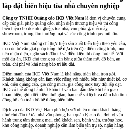
lắp đặt biển hiệu tòa nhà chuyên nghiệp
Công ty TNHH Quảng cáo IKD Việt Nam
là đơn vị chuyên cung
cấp các giải pháp quảng cáo, nhận diện thương hiệu và thi công
biển hiệu cho doanh nghiệp, tòa nhà, văn phòng, nhà máy,
showroom, trung tâm thương mại và các công trình quy mô lớn.
IKD Việt Nam không chỉ thực hiện sản xuất biển hiệu theo yêu cầu,
mà còn tư vấn giải pháp tổng thể dựa trên đặc điểm công trình, mục
tiêu nhận diện, ngân sách đầu tư và điều kiện thi công thực tế. Với
mỗi dự án, IKD chú trọng sự cân bằng giữa thẩm mỹ, độ bền, an
toàn, chi phí và khả năng bảo trì lâu dài.
Điểm mạnh của IKD Việt Nam là khả năng triển khai trọn gói.
Khách hàng không cần làm việc riêng với nhiều bên như thiết kế, cơ
khí, điện quảng cáo, gia công mica, gia công inox hay đội lắp đặt.
IKD có thể đồng hành từ khâu tư vấn ban đầu đến khi bàn giao
hoàn thiện, giúp tiết kiệm thời gian, hạn chế sai lệch và đảm bảo tính
đồng bộ của toàn bộ hệ thống biển hiệu.
Dịch vụ của IKD Việt Nam phù hợp với nhiều nhóm khách hàng
như chủ đầu tư tòa nhà văn phòng, ban quản lý cao ốc, đơn vị vận
hành trung tâm thương mại, chủ khách sạn, bệnh viện, trường học,
khu công nghiệp, doanh nghiệp cần làm biển tên trụ sở, ngân hàng,