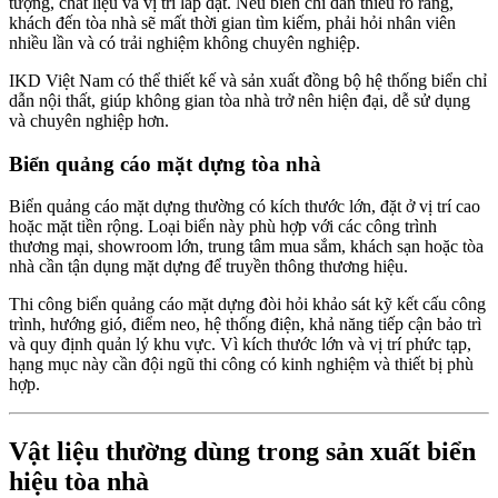
tượng, chất liệu và vị trí lắp đặt. Nếu biển chỉ dẫn thiếu rõ ràng,
khách đến tòa nhà sẽ mất thời gian tìm kiếm, phải hỏi nhân viên
nhiều lần và có trải nghiệm không chuyên nghiệp.
IKD Việt Nam có thể thiết kế và sản xuất đồng bộ hệ thống biển chỉ
dẫn nội thất, giúp không gian tòa nhà trở nên hiện đại, dễ sử dụng
và chuyên nghiệp hơn.
Biển quảng cáo mặt dựng tòa nhà
Biển quảng cáo mặt dựng thường có kích thước lớn, đặt ở vị trí cao
hoặc mặt tiền rộng. Loại biển này phù hợp với các công trình
thương mại, showroom lớn, trung tâm mua sắm, khách sạn hoặc tòa
nhà cần tận dụng mặt dựng để truyền thông thương hiệu.
Thi công biển quảng cáo mặt dựng đòi hỏi khảo sát kỹ kết cấu công
trình, hướng gió, điểm neo, hệ thống điện, khả năng tiếp cận bảo trì
và quy định quản lý khu vực. Vì kích thước lớn và vị trí phức tạp,
hạng mục này cần đội ngũ thi công có kinh nghiệm và thiết bị phù
hợp.
Vật liệu thường dùng trong sản xuất biển
hiệu tòa nhà