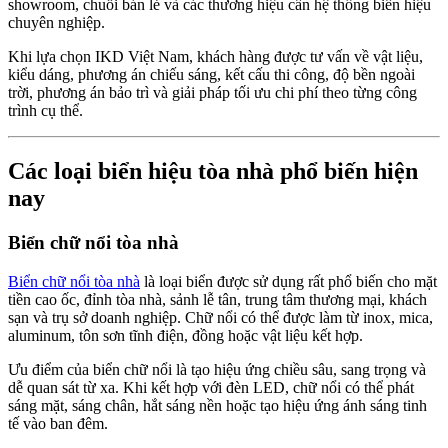
showroom, chuỗi bán lẻ và các thương hiệu cần hệ thống biển hiệu
chuyên nghiệp.
Khi lựa chọn IKD Việt Nam, khách hàng được tư vấn về vật liệu,
kiểu dáng, phương án chiếu sáng, kết cấu thi công, độ bền ngoài
trời, phương án bảo trì và giải pháp tối ưu chi phí theo từng công
trình cụ thể.
Các loại biển hiệu tòa nhà phổ biến hiện
nay
Biển chữ nổi tòa nhà
Biển chữ nổi tòa nhà
là loại biển được sử dụng rất phổ biến cho mặt
tiền cao ốc, đỉnh tòa nhà, sảnh lễ tân, trung tâm thương mại, khách
sạn và trụ sở doanh nghiệp. Chữ nổi có thể được làm từ inox, mica,
aluminum, tôn sơn tĩnh điện, đồng hoặc vật liệu kết hợp.
Ưu điểm của biển chữ nổi là tạo hiệu ứng chiều sâu, sang trọng và
dễ quan sát từ xa. Khi kết hợp với đèn LED, chữ nổi có thể phát
sáng mặt, sáng chân, hắt sáng nền hoặc tạo hiệu ứng ánh sáng tinh
tế vào ban đêm.