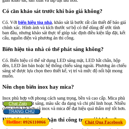
gian khảo sát, sản xuất và lắp đặt lâu hơn.
Có cần khảo sát trước khi báo giá không?
Có. Với
biển hiệu tòa nhà
, khảo sát là bước rất cần thiết để báo giá
chính xác. Hình ảnh và kích thước sơ bộ có thể dùng để ước tính
ban đầu, nhưng khảo sát thực tế giúp xác định điều kiện lắp đặt, kết
cấu, nguồn điện và phương án thi công.
Biển hiệu tòa nhà có thể phát sáng không?
Có. Biển hiệu có thể sử dụng LED sáng mặt, LED hắt chân, hộp
đèn, LED âm bản hoặc hệ thống chiếu sáng ngoài. Phương án chiếu
sáng sẽ được lựa chọn theo thiết kế, vị trí và mức độ nổi bật mong
muốn.
Nên chọn biển inox hay mica?
Inox phù hợp với phong cách sang trọng, bền và cao cấp. Mica phù
hợp với biển phát sáng, màu sắc đa dạng và chi phí linh hoạt. Nhiều
Chat Zalo
công trình kết hợp cả inox và mica để đạt hiệu quả thẩm mỹ tốt hơn.
TRANG CHỦ
IKD Việt Nam có nhận thi công trọn gói không?
Hotline:
0926110066
Chát Qua Facebook