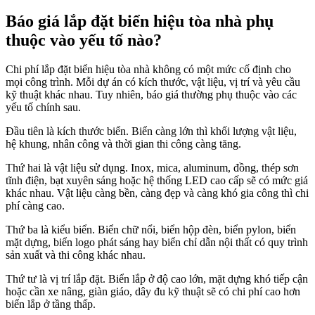
Báo giá lắp đặt biển hiệu tòa nhà phụ
thuộc vào yếu tố nào?
Chi phí lắp đặt biển hiệu tòa nhà không có một mức cố định cho
mọi công trình. Mỗi dự án có kích thước, vật liệu, vị trí và yêu cầu
kỹ thuật khác nhau. Tuy nhiên, báo giá thường phụ thuộc vào các
yếu tố chính sau.
Đầu tiên là kích thước biển. Biển càng lớn thì khối lượng vật liệu,
hệ khung, nhân công và thời gian thi công càng tăng.
Thứ hai là vật liệu sử dụng. Inox, mica, aluminum, đồng, thép sơn
tĩnh điện, bạt xuyên sáng hoặc hệ thống LED cao cấp sẽ có mức giá
khác nhau. Vật liệu càng bền, càng đẹp và càng khó gia công thì chi
phí càng cao.
Thứ ba là kiểu biển. Biển chữ nổi, biển hộp đèn, biển pylon, biển
mặt dựng, biển logo phát sáng hay biển chỉ dẫn nội thất có quy trình
sản xuất và thi công khác nhau.
Thứ tư là vị trí lắp đặt. Biển lắp ở độ cao lớn, mặt dựng khó tiếp cận
hoặc cần xe nâng, giàn giáo, dây đu kỹ thuật sẽ có chi phí cao hơn
biển lắp ở tầng thấp.