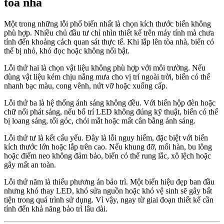
tòa nhà
Một trong những lỗi phổ biến nhất là chọn kích thước biển không
phù hợp. Nhiều chủ đầu tư chỉ nhìn thiết kế trên máy tính mà chưa
tính đến khoảng cách quan sát thực tế. Khi lắp lên tòa nhà, biển có
thể bị nhỏ, khó đọc hoặc không nổi bật.
Lỗi thứ hai là chọn vật liệu không phù hợp với môi trường. Nếu
dùng vật liệu kém chịu nắng mưa cho vị trí ngoài trời, biển có thể
nhanh bạc màu, cong vênh, nứt vỡ hoặc xuống cấp.
Lỗi thứ ba là hệ thống ánh sáng không đều. Với biển hộp đèn hoặc
chữ nổi phát sáng, nếu bố trí LED không đúng kỹ thuật, biển có thể
bị loang sáng, tối góc, chói mắt hoặc mất cân bằng ánh sáng.
Lỗi thứ tư là kết cấu yếu. Đây là lỗi nguy hiểm, đặc biệt với biển
kích thước lớn hoặc lắp trên cao. Nếu khung đỡ, mối hàn, bu lông
hoặc điểm neo không đảm bảo, biển có thể rung lắc, xô lệch hoặc
gây mất an toàn.
Lỗi thứ năm là thiếu phương án bảo trì. Một biển hiệu đẹp ban đầu
nhưng khó thay LED, khó sửa nguồn hoặc khó vệ sinh sẽ gây bất
tiện trong quá trình sử dụng. Vì vậy, ngay từ giai đoạn thiết kế cần
tính đến khả năng bảo trì lâu dài.