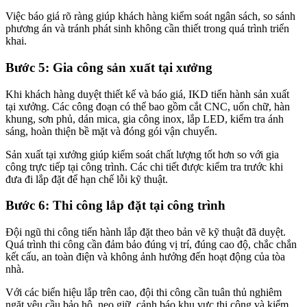
Việc báo giá rõ ràng giúp khách hàng kiểm soát ngân sách, so sánh
phương án và tránh phát sinh không cần thiết trong quá trình triển
khai.
Bước 5: Gia công sản xuất tại xưởng
Khi khách hàng duyệt thiết kế và báo giá, IKD tiến hành sản xuất
tại xưởng. Các công đoạn có thể bao gồm cắt CNC, uốn chữ, hàn
khung, sơn phủ, dán mica, gia công inox, lắp LED, kiểm tra ánh
sáng, hoàn thiện bề mặt và đóng gói vận chuyển.
Sản xuất tại xưởng giúp kiểm soát chất lượng tốt hơn so với gia
công trực tiếp tại công trình. Các chi tiết được kiểm tra trước khi
đưa đi lắp đặt để hạn chế lỗi kỹ thuật.
Bước 6: Thi công lắp đặt tại công trình
Đội ngũ thi công tiến hành lắp đặt theo bản vẽ kỹ thuật đã duyệt.
Quá trình thi công cần đảm bảo đúng vị trí, đúng cao độ, chắc chắn
kết cấu, an toàn điện và không ảnh hưởng đến hoạt động của tòa
nhà.
Với các biển hiệu lắp trên cao, đội thi công cần tuân thủ nghiêm
ngặt yêu cầu bảo hộ, neo giữ, cảnh báo khu vực thi công và kiểm