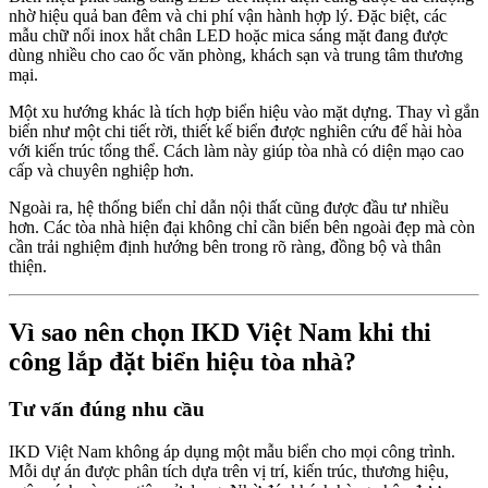
nhờ hiệu quả ban đêm và chi phí vận hành hợp lý. Đặc biệt, các
mẫu chữ nổi inox hắt chân LED hoặc mica sáng mặt đang được
dùng nhiều cho cao ốc văn phòng, khách sạn và trung tâm thương
mại.
Một xu hướng khác là tích hợp biển hiệu vào mặt dựng. Thay vì gắn
biển như một chi tiết rời, thiết kế biển được nghiên cứu để hài hòa
với kiến trúc tổng thể. Cách làm này giúp tòa nhà có diện mạo cao
cấp và chuyên nghiệp hơn.
Ngoài ra, hệ thống biển chỉ dẫn nội thất cũng được đầu tư nhiều
hơn. Các tòa nhà hiện đại không chỉ cần biển bên ngoài đẹp mà còn
cần trải nghiệm định hướng bên trong rõ ràng, đồng bộ và thân
thiện.
Vì sao nên chọn IKD Việt Nam khi thi
công lắp đặt biển hiệu tòa nhà?
Tư vấn đúng nhu cầu
IKD Việt Nam không áp dụng một mẫu biển cho mọi công trình.
Mỗi dự án được phân tích dựa trên vị trí, kiến trúc, thương hiệu,