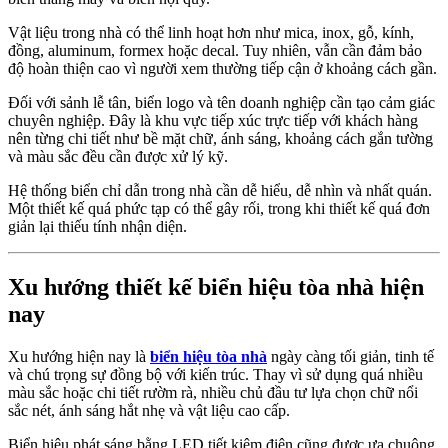
Vật liệu trong nhà có thể linh hoạt hơn như mica, inox, gỗ, kính,
đồng, aluminum, formex hoặc decal. Tuy nhiên, vẫn cần đảm bảo
độ hoàn thiện cao vì người xem thường tiếp cận ở khoảng cách gần.
Đối với sảnh lễ tân, biển logo và tên doanh nghiệp cần tạo cảm giác
chuyên nghiệp. Đây là khu vực tiếp xúc trực tiếp với khách hàng
nên từng chi tiết như bề mặt chữ, ánh sáng, khoảng cách gắn tường
và màu sắc đều cần được xử lý kỹ.
Hệ thống biển chỉ dẫn trong nhà cần dễ hiểu, dễ nhìn và nhất quán.
Một thiết kế quá phức tạp có thể gây rối, trong khi thiết kế quá đơn
giản lại thiếu tính nhận diện.
Xu hướng thiết kế biển hiệu tòa nhà hiện
nay
Xu hướng hiện nay là
biển hiệu tòa nhà
ngày càng tối giản, tinh tế
và chú trọng sự đồng bộ với kiến trúc. Thay vì sử dụng quá nhiều
màu sắc hoặc chi tiết rườm rà, nhiều chủ đầu tư lựa chọn chữ nổi
sắc nét, ánh sáng hắt nhẹ và vật liệu cao cấp.
Biển hiệu phát sáng bằng LED tiết kiệm điện cũng được ưa chuộng