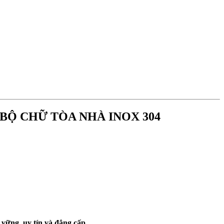
ẶT BỘ CHỮ TÒA NHÀ INOX 304
vững, uy tín và đẳng cấp.