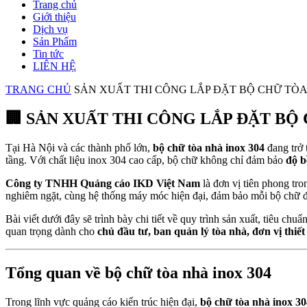
Trang chủ
Giới thiệu
Dịch vụ
Sản Phẩm
Tin tức
LIÊN HỆ
TRANG CHỦ
SẢN XUẤT THI CÔNG LẮP ĐẶT BỘ CHỮ TÒA
🏢
SẢN XUẤT THI CÔNG LẮP ĐẶT BỘ 
Tại Hà Nội và các thành phố lớn,
bộ chữ tòa nhà inox 304
đang trở 
tầng. Với chất liệu inox 304 cao cấp, bộ chữ không chỉ đảm bảo
độ b
Công ty TNHH Quảng cáo IKD Việt Nam
là đơn vị tiên phong tro
nghiêm ngặt, cùng hệ thống máy móc hiện đại, đảm bảo mỗi bộ chữ 
Bài viết dưới đây sẽ trình bày chi tiết về quy trình sản xuất, tiêu chu
quan trọng dành cho
chủ đầu tư, ban quản lý tòa nhà, đơn vị thiết 
Tổng quan về bộ chữ tòa nhà inox 304
Trong lĩnh vực quảng cáo kiến trúc hiện đại,
bộ chữ tòa nhà inox 30