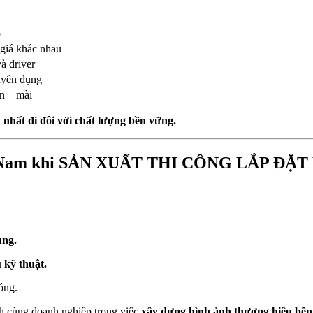
o
 giá khác nhau
à driver
huyên dụng
n – mài
 nhất đi đôi với chất lượng bền vững.
Việt Nam khi SẢN XUẤT THI CÔNG LẮP Đ
ụng.
 kỹ thuật.
óng.
 cùng doanh nghiệp trong việc
xây dựng hình ảnh thương hiệu bền 