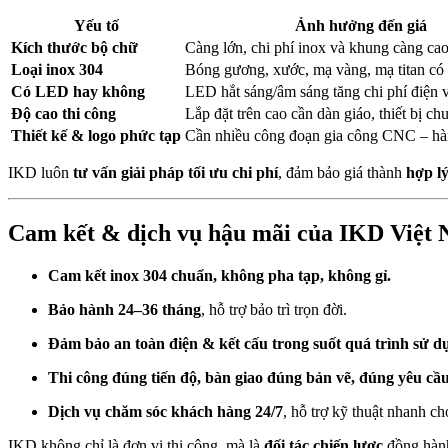
Yếu tố
Ảnh hưởng đến giá
Kích thước bộ chữ
Càng lớn, chi phí inox và khung càng ca
Loại inox 304
Bóng gương, xước, mạ vàng, mạ titan có
Có LED hay không
LED hắt sáng/âm sáng tăng chi phí điện v
Độ cao thi công
Lắp đặt trên cao cần dàn giáo, thiết bị c
Thiết kế & logo phức tạp
Cần nhiều công đoạn gia công CNC – hà
IKD luôn
tư vấn giải pháp tối ưu chi phí
, đảm bảo giá thành
hợp lý
Cam kết & dịch vụ hậu mãi của IKD 
Cam kết inox 304 chuẩn, không pha tạp, không gỉ.
Bảo hành 24–36 tháng
, hỗ trợ bảo trì trọn đời.
Đảm bảo an toàn điện & kết cấu trong suốt quá trình sử d
Thi công đúng tiến độ, bàn giao đúng bản vẽ, đúng yêu cầu
Dịch vụ chăm sóc khách hàng 24/7
, hỗ trợ kỹ thuật nhanh ch
IKD không chỉ là đơn vị thi công, mà là
đối tác chiến lược
đồng hành