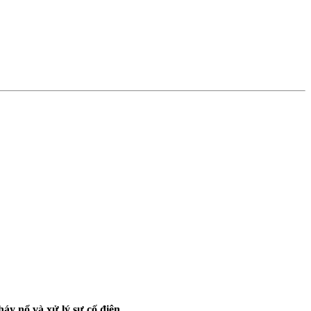
áy nổ và xử lý sự cố điện.