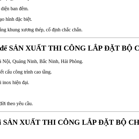
diện ban đêm.
o hình đặc biệt.
ằng khung xương thép, cố định chắc chắn.
 Nam để SẢN XUẤT THI CÔNG LẮP ĐẶT BỘ
 Hà Nội, Quảng Ninh, Bắc Ninh, Hải Phòng.
ết cấu công trình cao tầng.
 inox hiện đại.
 đời theo yêu cầu.
phí khi SẢN XUẤT THI CÔNG LẮP ĐẶT BỘ