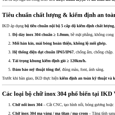
Tiêu chuẩn chất lượng & kiểm định a
IKD áp dụng
bộ tiêu chuẩn nội bộ 5 cấp độ kiểm định chất lượng
Độ dày inox 304 chuẩn ≥ 1.0mm
, bề mặt phẳng, không cong
Mối hàn kín, mài bóng hoàn thiện, không lộ mối ghép.
Hệ thống điện đạt chuẩn IP65/IP67
, chống ẩm, chống chập.
Tải trọng khung kiểm định gió ≥ 120km/h.
Đảm bảo mỹ thuật tổng thể
, đúng màu, font, ánh sáng.
Trước khi bàn giao, IKD thực hiện
kiểm định an toàn kỹ thuật và 
Các loại bộ chữ inox 304 phổ biến tạ
Chữ nổi inox 304
– Cắt CNC, tạo hình nổi, bóng gương hoặc x
Chữ inox 304 mạ vàng / mạ titan / mạ crom
– Tăng tính sang