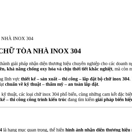
 NHÀ INOX 304
CHỮ TÒA NHÀ INOX 304
thành giải pháp nhận diện thương hiệu chuyên nghiệp cho các doanh n
ền, khả năng chống oxy hóa và chịu thời tiết khắc nghiệt
, mà còn m
ng lĩnh vực
thiết kế – sản xuất – thi công – lắp đặt bộ chữ inox 304
.
đạt
chuẩn về kỹ thuật – thẩm mỹ – an toàn lắp đặt
.
ẩn kỹ thuật, các loại chữ inox 304 phổ biến, cùng những cam kết đặc biệt
kế – thi công công trình kiến trúc
đang tìm kiếm
giải pháp biển hiệ
4
là hạng mục quan trọng, thể hiện
hình ảnh nhận diện thương hiệu