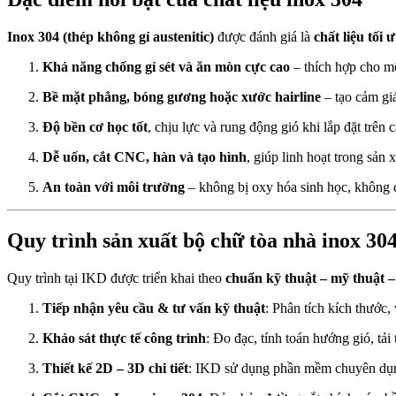
Inox 304 (thép không gỉ austenitic)
được đánh giá là
chất liệu tối 
Khả năng chống gỉ sét và ăn mòn cực cao
– thích hợp cho m
Bề mặt phẳng, bóng gương hoặc xước hairline
– tạo cảm giá
Độ bền cơ học tốt
, chịu lực và rung động gió khi lắp đặt trên c
Dễ uốn, cắt CNC, hàn và tạo hình
, giúp linh hoạt trong sản 
An toàn với môi trường
– không bị oxy hóa sinh học, không đ
Quy trình sản xuất bộ chữ tòa nhà inox 30
Quy trình tại IKD được triển khai theo
chuẩn kỹ thuật – mỹ thuật –
Tiếp nhận yêu cầu & tư vấn kỹ thuật
: Phân tích kích thước, 
Khảo sát thực tế công trình
: Đo đạc, tính toán hướng gió, tải
Thiết kế 2D – 3D chi tiết
: IKD sử dụng phần mềm chuyên dụ