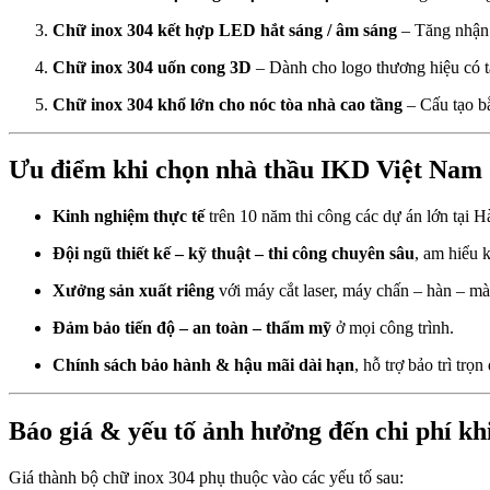
Chữ inox 304 kết hợp LED hắt sáng / âm sáng
– Tăng nhận 
Chữ inox 304 uốn cong 3D
– Dành cho logo thương hiệu có tạ
Chữ inox 304 khổ lớn cho nóc tòa nhà cao tầng
– Cấu tạo b
Ưu điểm khi chọn nhà thầu IKD Việt
Kinh nghiệm thực tế
trên 10 năm thi công các dự án lớn tại
Đội ngũ thiết kế – kỹ thuật – thi công chuyên sâu
, am hiểu k
Xưởng sản xuất riêng
với máy cắt laser, máy chấn – hàn – mài
Đảm bảo tiến độ – an toàn – thẩm mỹ
ở mọi công trình.
Chính sách bảo hành & hậu mãi dài hạn
, hỗ trợ bảo trì trọn
Báo giá & yếu tố ảnh hưởng đến chi 
Giá thành bộ chữ inox 304 phụ thuộc vào các yếu tố sau: