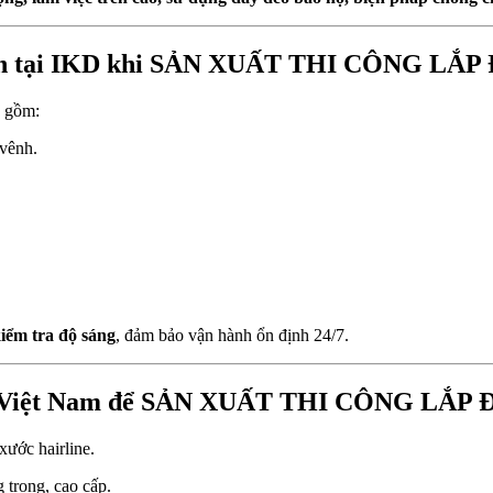
n toàn tại IKD khi SẢN XUẤT THI CÔNG 
, gồm:
 vênh.
kiểm tra độ sáng
, đảm bảo vận hành ổn định 24/7.
i IKD Việt Nam để SẢN XUẤT THI CÔNG 
ước hairline.
 trọng, cao cấp.