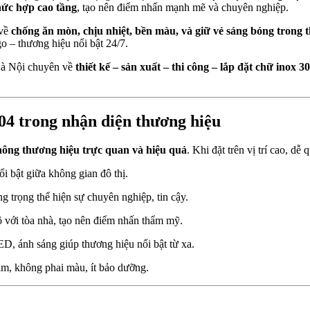
hức hợp cao tầng
, tạo nên điểm nhấn mạnh mẽ và chuyên nghiệp.
 về
chống ăn mòn, chịu nhiệt, bền màu, và giữ vẻ sáng bóng trong t
go – thương hiệu nổi bật 24/7.
 Hà Nội chuyên về
thiết kế – sản xuất – thi công – lắp đặt chữ inox 3
 304 trong nhận diện thương hiệu
hông thương hiệu trực quan và hiệu quả
. Khi đặt trên vị trí cao, dễ
i bật giữa không gian đô thị.
g trọng thể hiện sự chuyên nghiệp, tin cậy.
ộ với tòa nhà, tạo nên điểm nhấn thẩm mỹ.
ED, ánh sáng giúp thương hiệu nổi bật từ xa.
ăm, không phai màu, ít bảo dưỡng.