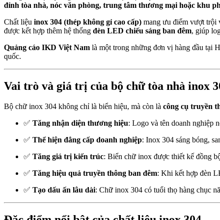
đỉnh tòa nhà, nóc văn phòng, trung tâm thương mại hoặc khu p
Chất liệu
inox 304 (thép không gỉ cao cấp)
mang ưu điểm vượt trội
được kết hợp thêm hệ thống
đèn LED chiếu sáng ban đêm
, giúp lo
Quảng cáo IKD Việt Nam
là một trong những đơn vị hàng đầu tại
quốc.
Vai trò và giá trị của bộ chữ tòa nhà inox
Bộ chữ inox 304 không chỉ là biển hiệu, mà còn là
công cụ truyền t
✅
Tăng nhận diện thương hiệu
: Logo và tên doanh nghiệp nổ
✅
Thể hiện đẳng cấp doanh nghiệp
: Inox 304 sáng bóng, san
✅
Tăng giá trị kiến trúc
: Biển chữ inox được thiết kế đồng b
✅
Tăng hiệu quả truyền thông ban đêm
: Khi kết hợp đèn L
✅
Tạo dấu ấn lâu dài
: Chữ inox 304 có tuổi thọ hàng chục n
Đặc điểm nổi bật của chất liệu inox 304