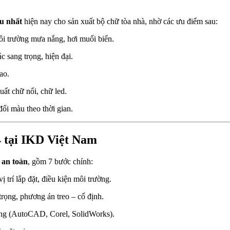
ưu nhất
hiện nay cho sản xuất bộ chữ tòa nhà, nhờ các ưu điểm sau:
ôi trường mưa nắng, hơi muối biển.
c sang trọng, hiện đại.
ao.
xuất chữ nổi, chữ led.
ổi màu theo thời gian.
4 tại IKD Việt Nam
 an toàn
, gồm 7 bước chính:
vị trí lắp đặt, điều kiện môi trường.
 trọng, phương án treo – cố định.
ng (AutoCAD, Corel, SolidWorks).