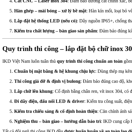
Cắt CNC – Laser inox 304
: Đảm bảo đường cắt chính xác, b
Hàn ghép – mài bóng – xử lý bề mặt
: Hàn kín mối, loại bỏ 
Lắp đặt hệ thống LED (nếu có)
: Dây nguồn IP65+, chống thấ
Kiểm tra chất lượng – bàn giao sản phẩm
: Đảm bảo đúng kíc
Quy trình thi công – lắp đặt bộ chữ inox 3
IKD Việt Nam luôn tuân thủ
quy trình thi công chuẩn an toàn
gồm
Chuẩn bị mặt bằng & hệ khung chịu lực
: Dùng thép mạ kẽm
Thi công giá đỡ & định vị bulong
: Đảm bảo đúng cao độ, kh
Lắp chữ lên khung
: Cố định bằng chân ren, vít inox 304, có
Đi dây điện, đấu nối LED & driver
: Kiểm tra công suất, điệ
Kiểm tra chiếu sáng & cố định hoàn thiện
: Căn chỉnh ánh sá
Nghiệm thu – bàn giao – hướng dẫn bảo trì
: IKD cung cấp 
Tất cả đội ngũ thi công IKD đều
được huấn luyện về an toàn lao độ