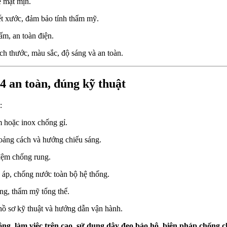
ề mặt mịn.
vết xước, đảm bảo tính thẩm mỹ.
m, an toàn điện.
h thước, màu sắc, độ sáng và an toàn.
04 an toàn, đúng kỹ thuật
:
 hoặc inox chống gỉ.
oảng cách và hướng chiếu sáng.
 đệm chống rung.
n áp, chống nước toàn bộ hệ thống.
ng, thẩm mỹ tổng thể.
hồ sơ kỹ thuật và hướng dẫn vận hành.
ng, làm việc trên cao, sử dụng dây đeo bảo hộ, biện pháp chống ch