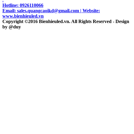
Hotline: 0926110066
Email: sales.quangcaoikd@gmail.com | Website:
www.bienhieuled.vn
Copyright ©2016 Bienhieuled.vn. All Rights Reserved - Design
by @duy