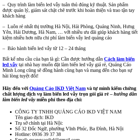
– Quy trình làm biển led vẫy tuân thủ đúng kỹ thuật. Sản phẩm
được quản lý, giám sát chặt chẽ trước khi hoàn thiện và trao tận tay
khách hàng
– Luôn rẻ nhất thị trường Hà Nội, Hải Phòng, Quảng Ninh, Hưng
Yên, Hải Dương, Hà Nam, … với nhiều ưu đãi giúp khách hàng tiết
kiệm nhiều hơn nữa chi phí làm biển vẫy led quảng cáo
– Bảo hành biển led vẫy từ 12 – 24 tháng
Bất kể nhu cầu của bạn là gì: Cần được hướng dẫn
Cách làm biển
led vẫy
tại nhà hay muốn đặt làm biển led vẫy giá rẻ, Quảng Cáo
Minh Long cũng sẽ đồng hành cùng bạn và mang đến cho bạn sự
hài lòng tuyệt đối!
Hãy đến với
Quảng Cáo IKD Việt Nam
và tự mình kiểm chứng
chất lượng dịch vụ làm biển led vẫy trọn gói giá rẻ –
hướng dẫn
làm biển led vẫy
miễn phí theo địa chỉ:
CÔNG TY TNHH QUẢNG CÁO IKD VIỆT NAM
Tên giao dịch: IKD
Trụ sở chính tại Hà Nội:
Số 32 Đốc Ngữ, phường Vĩnh Phúc, Ba Đình, Hà Nội
Hotline: 0936 39 37 38
Email: quangcaoikd@gmail.com