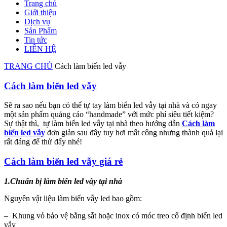
Trang chủ
Giới thiệu
Dịch vụ
Sản Phẩm
Tin tức
LIÊN HỆ
TRANG CHỦ
Cách làm biển led vẫy
Cách làm biển led vẫy
Sẽ ra sao nếu bạn có thể tự tay làm biển led vẫy tại nhà và có ngay
một sản phẩm quảng cáo “handmade” với mức phí siêu tiết kiệm?
Sự thật thì, tự làm biển led vẫy tại nhà theo hướng dẫn
Cách làm
biển led vẫy
đơn giản sau đây tuy hơi mất công nhưng thành quả lại
rất đáng để thử đấy nhé!
Cách làm biển led vẫy giá rẻ
1.
Chuẩn bị làm biển led vẫy tại nhà
Nguyên vật liệu làm biển vẫy led bao gồm:
– Khung vỏ bảo vệ bằng sắt hoặc inox có móc treo cố định biển led
vẫy