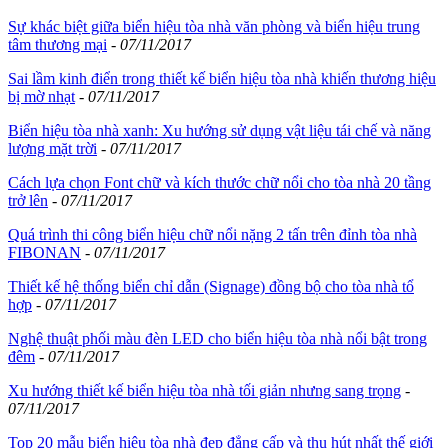
Sự khác biệt giữa biển hiệu tòa nhà văn phòng và biển hiệu trung
tâm thương mại
-
07/11/2017
Sai lầm kinh điển trong thiết kế biển hiệu tòa nhà khiến thương hiệu
bị mờ nhạt
-
07/11/2017
Biển hiệu tòa nhà xanh: Xu hướng sử dụng vật liệu tái chế và năng
lượng mặt trời
-
07/11/2017
Cách lựa chọn Font chữ và kích thước chữ nổi cho tòa nhà 20 tầng
trở lên
-
07/11/2017
Quá trình thi công biển hiệu chữ nổi nặng 2 tấn trên đỉnh tòa nhà
FIBONAN
-
07/11/2017
Thiết kế hệ thống biển chỉ dẫn (Signage) đồng bộ cho tòa nhà tổ
hợp
-
07/11/2017
Nghệ thuật phối màu đèn LED cho biển hiệu tòa nhà nổi bật trong
đêm
-
07/11/2017
Xu hướng thiết kế biển hiệu tòa nhà tối giản nhưng sang trọng
-
07/11/2017
Top 20 mẫu biển hiệu tòa nhà đẹp đẳng cấp và thu hút nhất thế giới