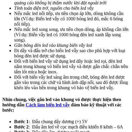
quảng cáo không bị thấm nước khi đặt ngoài trời
Tính toán điện trở, nguồn cho biển led vẫy
Nếu mắc led nối tiếp, ưu tiên chọn áp lớn, dòng không cần
lớn (Ví dụ: Biển led vẫy có 1000 bóng led đỏ, mắc 6 bóng
nối tiếp).
Nếu mắc led song song, ưu tiên chọn dòng, áp không cần lớn
(Ví dụ: Biển vẫy led có 1000 bóng đèn led xanh lắp song
song).
Gắn bóng đèn led vào khung biển vẫy led
Đi dây và đấu trở cho biển led vẫy sao cho phù hợp với loại
bóng đèn led được sử dụng.
Đối với biển led vẫy sử dụng led dây hoặc led rọi, đèn led
nằm trong khung vỏ biển led vẫy và được gắn chắc chắn trên
tấm lót mica hoặc inox.
Đối với biển vẫy led sáng âm trong chữ, bóng đèn led được
gắn vào trong các chữ và hình ảnh dập nổi, sau đó được lồng
khéo léo vào bên trong khung vỏ bảo vệ biển led vẫy.
Nhìn chung, việc gắn led vào khung vỏ được thực hiện theo
hướng dẫn
Cách làm biển led vẫy
đảm bảo kỹ thuật với các
bước:
Bước 1
: Đấu chung dây dương (+) 5V
Bước 2
: Đấu âm led về cọc mạch điều khiển 8 kênh – 6A