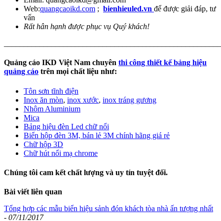
Web:
quangcaoikd.com
;
bienhieuled.vn
để được giải đáp, tư
vấn
Rất hân hạnh được phục vụ Quý khách!
_______________________________________________________
Quảng cáo IKD Việt Nam chuyên
thi công thiết kế bảng hiệu
quảng cáo
trên mọi chất liệu như:
Tôn sơn tĩnh điện
Inox ăn mòn
,
inox xước
,
inox tráng gương
Nhôm Aluminium
Mica
Bảng hiệu đèn Led chữ nổi
Biển hộp đèn 3M, bán lẻ 3M chính hãng giá rẻ
Chữ hộp 3D
Chữ hút nổi mạ chrome
Chúng tôi cam kết chất lượng và uy tín tuyệt đối.
Bài viết liên quan
Tổng hợp các mẫu biển hiệu sảnh đón khách tòa nhà ấn tượng nhất
-
07/11/2017