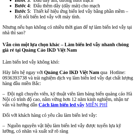
Bước 3
: Đấu dây âm, dương nuôi mạch
Bước 4
: Đấu thêm dây (dây mát) cho mạch
Bước 5
: Thiết kế hiệu ứng biển led vẫy bằng phần mềm –
Kết nối biển led vẫy với máy tính.
Nhưng nếu bạn không có nhiều thời gian để tự làm biển led vẫy tại
nhà thì sao?
Vẫn còn một lựa chọn khác – Làm biển led vẫy nhanh chóng
giá rẻ tại Quảng Cáo IKD Việt Nam
Làm biển led vẫy không khó:
Hãy liên hệ ngay với
Quảng Cáo IKD Việt Nam
qua Hotline:
0936393738 và trải nghiệm dịch vụ làm biển led vẫy đạt chất lượng
hàng đầu miền Bắc:
– Đội ngũ chuyên viên, kỹ thuật viên làm bảng biển quảng cáo Hà
Nội có trình độ cao, nắm vững hơn 12 năm kinh nghiệm, nhận tư
vấn và hướng dẫn
Cách làm biển led vẫy
MIỄN PHÍ
Đối với khách hàng có yêu cầu làm biển led vẫy:
– Nguồn nguyên vật liệu làm biển led vẫy được tuyển lựa kỹ
lưỡng, có nhãn và xuất xứ rõ ràng