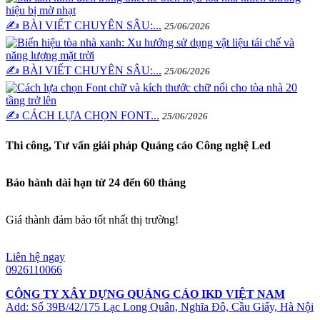
✍️ BÀI VIẾT CHUYÊN SÂU:...
25/06/2026
✍️ BÀI VIẾT CHUYÊN SÂU:...
25/06/2026
✍️ CÁCH LỰA CHỌN FONT...
25/06/2026
Thi công, Tư vấn giải pháp Quảng cáo Công nghệ Led
Bảo hành dài hạn từ 24 đến 60 tháng
Giá thành đảm bảo tốt nhất thị trường!
Liên hệ ngay
0926110066
CÔNG TY XÂY DỰNG QUẢNG CÁO IKD VIỆT NAM
Add: Số 39B/42/175 Lạc Long Quân, Nghĩa Đô, Cầu Giấy, Hà Nội
.