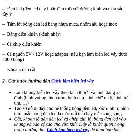
– Đèn led (đèn led dây hoặc đèn rọi) với đường kính và màu sắc
tùy ý
– Tấm lót bóng đèn led bằng nhựa mica, nhôm alu hoặc inox
– Bảng điều khiển (kênh nháy)
– 01 chip điều khiển
– 01 nguồn 5V / 12V hoặc adapter (nếu bạn làm biển led vẫy dưới
2000 bóng)
– Khoan, dao cắt
2. Các bước hướng dẫn
Cách làm biển led vẫy
Làm khung biển led vẫy theo kích thước và hình dạng xác
định (hình vuông, hình tròn, hình elip, hình chữ nhật, hình trái
tim, …)
Tạo sơ đồ đi dây cho hệ thống bóng đèn led, xác định rõ hình
thức mắc bóng đèn led là mắc nối tiếp hay mắc song song.
Cắt, khoan lỗ gắn đèn led và ghép tấm lót bóng đèn led vào
khung vỏ bảo vệ sao cho vừa khít. Đây là bước quan trọng
trong hướng dẫn
Cách làm biển led vẫy
để đảm bảo biển