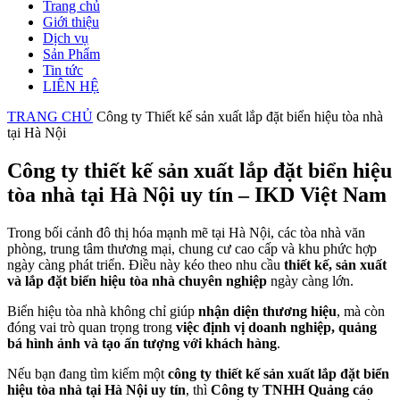
Trang chủ
Giới thiệu
Dịch vụ
Sản Phẩm
Tin tức
LIÊN HỆ
TRANG CHỦ
Công ty Thiết kế sản xuất lắp đặt biển hiệu tòa nhà
tại Hà Nội
Công ty thiết kế sản xuất lắp đặt biển hiệu
tòa nhà tại Hà Nội uy tín – IKD Việt Nam
Trong bối cảnh đô thị hóa mạnh mẽ tại Hà Nội, các tòa nhà văn
phòng, trung tâm thương mại, chung cư cao cấp và khu phức hợp
ngày càng phát triển. Điều này kéo theo nhu cầu
thiết kế, sản xuất
và lắp đặt biển hiệu tòa nhà chuyên nghiệp
ngày càng lớn.
Biển hiệu tòa nhà không chỉ giúp
nhận diện thương hiệu
, mà còn
đóng vai trò quan trọng trong
việc định vị doanh nghiệp, quảng
bá hình ảnh và tạo ấn tượng với khách hàng
.
Nếu bạn đang tìm kiếm một
công ty thiết kế sản xuất lắp đặt biển
hiệu tòa nhà tại Hà Nội uy tín
, thì
Công ty TNHH Quảng cáo