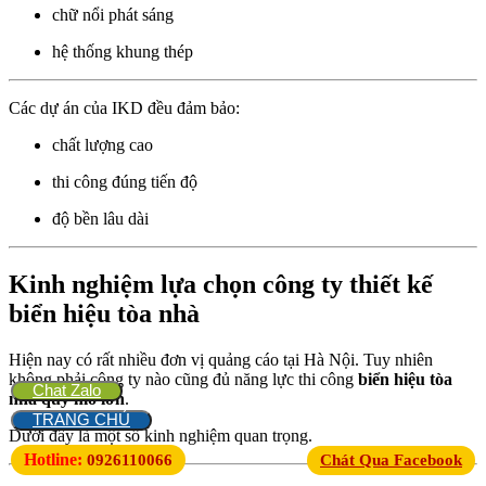
chữ nổi phát sáng
hệ thống khung thép
Các dự án của IKD đều đảm bảo:
chất lượng cao
thi công đúng tiến độ
độ bền lâu dài
Kinh nghiệm lựa chọn công ty thiết kế
biển hiệu tòa nhà
Hiện nay có rất nhiều đơn vị quảng cáo tại Hà Nội. Tuy nhiên
không phải công ty nào cũng đủ năng lực thi công
biển hiệu tòa
Chat Zalo
nhà quy mô lớn
.
TRANG CHỦ
Dưới đây là một số kinh nghiệm quan trọng.
Hotline:
0926110066
Chát Qua Facebook