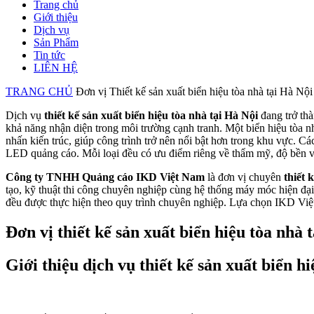
Trang chủ
Giới thiệu
Dịch vụ
Sản Phẩm
Tin tức
LIÊN HỆ
TRANG CHỦ
Đơn vị Thiết kế sản xuất biển hiệu tòa nhà tại Hà Nội
Dịch vụ
thiết kế sản xuất biển hiệu tòa nhà tại Hà Nội
đang trở thà
khả năng nhận diện trong môi trường cạnh tranh. Một biển hiệu tòa 
nhấn kiến trúc, giúp công trình trở nên nổi bật hơn trong khu vực. C
LED quảng cáo. Mỗi loại đều có ưu điểm riêng về thẩm mỹ, độ bền và
Công ty TNHH Quảng cáo IKD Việt Nam
là đơn vị chuyên
thiết 
tạo, kỹ thuật thi công chuyên nghiệp cùng hệ thống máy móc hiện đại,
đều được thực hiện theo quy trình chuyên nghiệp. Lựa chọn IKD Vi
Đơn vị thiết kế sản xuất biển hiệu tòa n
Giới thiệu dịch vụ thiết kế sản xuất biển h