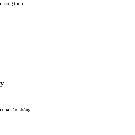
o công trình.
ay
òa nhà văn phòng.