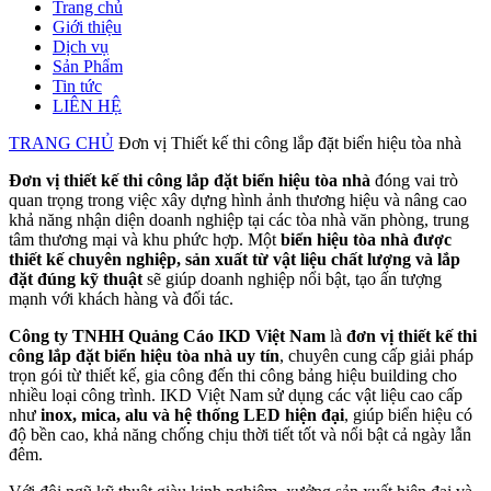
Trang chủ
Giới thiệu
Dịch vụ
Sản Phẩm
Tin tức
LIÊN HỆ
TRANG CHỦ
Đơn vị Thiết kế thi công lắp đặt biển hiệu tòa nhà
Đơn vị thiết kế thi công lắp đặt biển hiệu tòa nhà
đóng vai trò
quan trọng trong việc xây dựng hình ảnh thương hiệu và nâng cao
khả năng nhận diện doanh nghiệp tại các tòa nhà văn phòng, trung
tâm thương mại và khu phức hợp. Một
biển hiệu tòa nhà được
thiết kế chuyên nghiệp, sản xuất từ vật liệu chất lượng và lắp
đặt đúng kỹ thuật
sẽ giúp doanh nghiệp nổi bật, tạo ấn tượng
mạnh với khách hàng và đối tác.
Công ty TNHH Quảng Cáo IKD Việt Nam
là
đơn vị thiết kế thi
công lắp đặt biển hiệu tòa nhà uy tín
, chuyên cung cấp giải pháp
trọn gói từ thiết kế, gia công đến thi công bảng hiệu building cho
nhiều loại công trình. IKD Việt Nam sử dụng các vật liệu cao cấp
như
inox, mica, alu và hệ thống LED hiện đại
, giúp biển hiệu có
độ bền cao, khả năng chống chịu thời tiết tốt và nổi bật cả ngày lẫn
đêm.