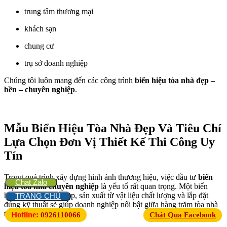
trung tâm thương mại
khách sạn
chung cư
trụ sở doanh nghiệp
Chúng tôi luôn mang đến các công trình
biển hiệu tòa nhà đẹp –
bền – chuyên nghiệp
.
Mẫu Biển Hiệu Tòa Nhà Đẹp Và Tiêu Chí
Lựa Chọn Đơn Vị Thiết Kế Thi Công Uy
Tín
Trong quá trình xây dựng hình ảnh thương hiệu, việc đầu tư
biển
Chat Zalo
hiệu tòa nhà chuyên nghiệp
là yếu tố rất quan trọng. Một biển
hiệu được thiết kế đẹp, sản xuất từ vật liệu chất lượng và lắp đặt
TRANG CHỦ
đúng kỹ thuật sẽ giúp doanh nghiệp nổi bật giữa hàng trăm tòa nhà
trong khu vực.
Hotline:
0926110066
Chát Qua Facebook