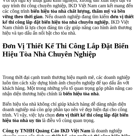
Với đội ngũ kỹ thuật giàu kinh nghiệm, xưởng sản xuất hiện đại và
quy trình thi công chuyên nghiệp, IKD Việt Nam cam kết mang đến
các công trình
biển hiệu tòa nhà chất lượng, thẩm mỹ và bền
vững theo thời gian
. Nếu doanh nghiệp đang tìm kiếm
đơn vị thiết
kế thi công lắp đặt biển hiệu tòa nhà chuyên nghiệp
, IKD Việt
Nam chính là lựa chọn đáng tin cậy giúp nâng cao hình ảnh thương
hiệu và tạo dấu ấn nổi bật cho tòa nhà.
Đơn Vị Thiết Kế Thi Công Lắp Đặt Biển
Hiệu Tòa Nhà Chuyên Nghiệp
Trong thời đại cạnh tranh thương hiệu mạnh mẽ, các doanh nghiệp
luôn tìm cách xây dựng hình ảnh chuyên nghiệp để tạo dấu ấn với
khách hàng. Một trong những yếu tố quan trọng góp phần nâng cao
nhận diện thương hiệu chính là
biển hiệu tòa nhà
.
Biển hiệu tòa nhà không chỉ giúp khách hàng dễ dàng nhận diện
doanh nghiệp mà còn góp phần tạo nên vẻ đẹp hiện đại cho công
trình. Vì vậy, việc lựa chọn
đơn vị thiết kế thi công lắp đặt biển
hiệu tòa nhà uy tín
là điều vô cùng quan trọng.
Công ty TNHH Quảng Cáo IKD Việt Nam
là doanh nghiệp