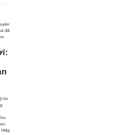
huyên
và đã
ảm
i:
ạn
ỹ tín
ng
Khu
ex,
 Hiệp