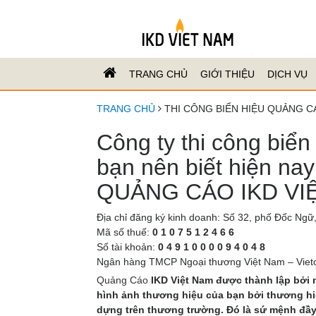
TRANG CHỦ
GIỚI THIỆU
DỊCH VỤ
TRANG CHỦ
THI CÔNG BIỂN HIỆU QUẢNG CÁ
Công ty thi công biển
bạn nên biết hiện n
QUẢNG CÁO IKD VI
Địa chỉ đăng ký kinh doanh: Số 32, phố Đốc Ng
Mã số thuế:
0 1 0 7 5 1 2 4 6 6
Số tài khoản:
0 4 9 1 0 0 0 0 9 4 0 4 8
Ngân hàng TMCP Ngoại thương Việt Nam – Viet
Quảng Cáo
IKD Việt Nam được thành lập bởi 
hình ảnh thương hiệu của bạn bởi thương hiệ
dựng trên thương trường. Đó là sứ mệnh đầy