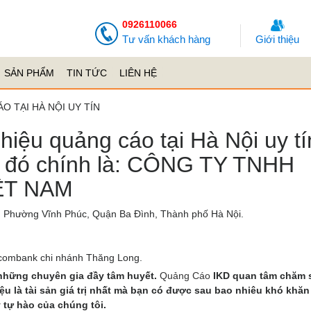
0926110066
Tư vấn khách hàng
Giới thiệu
SẢN PHẨM
TIN TỨC
LIÊN HỆ
O TẠI HÀ NỘI UY TÍN
 hiệu quảng cáo tại Hà Nội uy tí
ay đó chính là: CÔNG TY TNHH
ỆT NAM
ữ, Phường Vĩnh Phúc, Quận Ba Đình, Thành phố Hà Nội.
combank chi nhánh Thăng Long.
những chuyên gia đầy tâm huyết.
Quảng Cáo
IKD quan tâm chăm 
u là tài sản giá trị nhất mà bạn có được sau bao nhiêu khó khăn
 tự hào của chúng tôi.