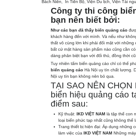
Bách Niên, In Tiến Bộ, Viện Du lịch, Viện Tài 
Công ty thi công biể
bạn nên biết bởi:
Như các bạn đã thấy biển quảng cáo
được
khách hàng đến với mình. Và nếu như không 
thất vô cùng lớn khi phải đối mặt với những
bất cứ mặt hàng sản phẩm nào cũng cần có
dàng phân biệt bạn với đối thủ, đồng thời 
Tuy nhiên tấm biển quảng cáo chỉ có thể ph
biển quảng cáo
Hà Nội uy tín chất lượng. 
Nội uy tín bạn không nên bỏ qua.
TẠI SAO NÊN CHỌN IK
biển hiệu quảng cáo tạ
điểm sau:
Kỹ thuật:
IKD VIỆT NAM
là tập thể con 
loại biển phức tạp nhất cũng không thể 
Trang thiết bị hiện đại: Áp dụng những c
làm việc của
IKD VIỆT NAM
Những máy 