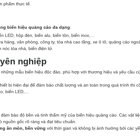
n phẩm thực tế.
ông biển hiệu quảng cáo đa dạng
:
iển LED, hộp đèn, biển alu, biển tôn, biển inox,…
a hàng, văn phòng, công ty, tòa nhà cao tầng, xe ô tô, quảng cáo ngoài
n nóc tòa nhà, biển điện tử.
uyên nghiệp
 những mẫu biển hiệu độc đáo, phù hợp với thương hiệu và yêu cầu c
iết bị hiện đại để đảm bảo chất lượng và an toàn trong quá trình thi c
cao, biển LED,…
ể đảm bảo độ bền và tính thẩm mỹ của biển hiệu quảng cáo. Các vật li
có nguồn gốc rõ ràng và đạt tiêu chuẩn.
ống ăn mòn, bền vững
với thời gian và không bị ảnh hưởng bởi các yế