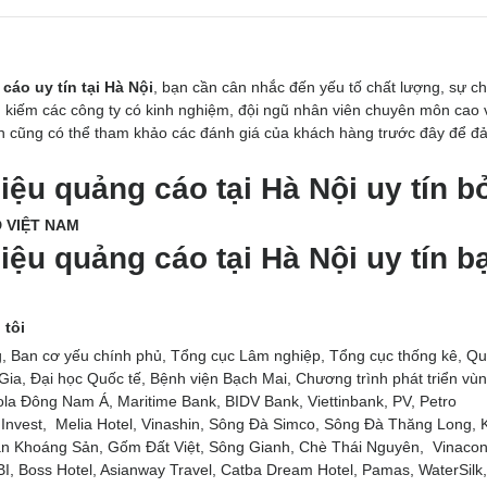
cáo uy tín tại Hà Nội
, bạn cần cân nhắc đến yếu tố chất lượng, sự c
ìm kiếm các công ty có kinh nghiệm, đội ngũ nhân viên chuyên môn cao 
ạn cũng có thể tham khảo các đánh giá của khách hàng trước đây để đ
iệu quảng cáo tại Hà Nội uy tín bở
 VIỆT NAM
iệu quảng cáo tại Hà Nội uy tín b
tôi
Ban cơ yếu chính phủ, Tổng cục Lâm nghiệp, Tổng cục thống kê, Qu
Gia, Đại học Quốc tế, Bệnh viện Bạch Mai, Chương trình phát triển vù
ola Đông Nam Á, Maritime Bank, BIDV Bank, Viettinbank, PV, Petro
I Invest, Melia Hotel, Vinashin, Sông Đà Simco, Sông Đà Thăng Long, 
an Khoáng Sản, Gốm Đất Việt, Sông Gianh, Chè Thái Nguyên, Vinacon
I, Boss Hotel, Asianway Travel, Catba Dream Hotel, Pamas, WaterSilk,