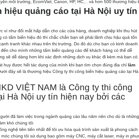
nguyên môi trường, EcomViet, Canon, HP, HC,…và hơn 500 thương hiệu 
n hiệu quảng cáo tại Hà Nội uy tín
 ví như đối mắt hấp dẫn cho các cửa hàng, doanh nghiệp khi thu hút
có tấm biển hiệu đó thì chắc chắn bạn sẽ phải lãnh chịu hậu quả tổn
 cạnh tranh khác nhau trên thị trường. Do đó dù cho bạn có kinh doanh
 đến cho mình những tấm biển quảng cáo để khách hàng có thể dễ
cũng sẽ dễ dàng hơn khi xác định những dịch vụ khác đi kèm mà bạn có.
át huy được hết tác dụng của mình khi bạn tìm chọn đúng địa chỉ
làm
Dưới đây sẽ là thương hiệu Công ty thi công biển hiệu quảng cáo tại Hà
D VIỆT NAM là Công ty thi công
i Hà Nội uy tín hiện nay bởi các
người đã làm việc trong ngành quảng cáo lâu năm nên cho dù là những
làm khó chúng tôi
ông nghệ tiên tiến nhất để tôi ưu hóa quá trình sản xuất là phong cách
móc chúng tôi sử dụng bao gôm máy CNC, máy cắt laser, máy in phu