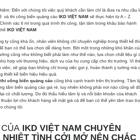
hiệm: Đến với chúng tôi việc quý khách cần làm chỉ là đưa ra nhu cầu 
kế và thi công biển quảng cáo
IKD VIỆT NAM
sẽ thực hiện từ A – Z
hính xác tỉ mỉ trong quá trình thi công, tận tâm trong khâu bảo hành
 thể
IKD VIỆT NAM
 ty cũng khá ổn, nhân viên không chỉ chuyên nghiệp trong thiết kế thi
n để bạn có thể lựa chọn dễ dàng hơn. Bởi một trong những khó khăn củ
tưởng cũng như không biết phải làm như thế nào, lựa chọn chất liệu gì 
hù hợp với thương hiệu, dịch vụ của họ cung cấp cho thị trường. Vì th
viên, sẽ giúp bạn không chỉ trong việc gợi ý, hoàn thành ý tưởng mà 
g thiết kế biển hiệu hiệu quả.
à
thi công biển quảng cáo
cũng khá cạnh tranh trên thị trường. Tâm l
g tấm biển quảng cáo giá rẻ, tuy nhiên không phải nơi nào cũng sẽ 
lại có chất lượng. Do đó thấu hiểu tâm lý và nỗi băn khoăn của khách
 thuận lợi cho khách hàng về mặt giá cả để bạn có thể yên tâm trao tr
o chúng tôi.
C CỦA
IKD VIỆT NAM CHUYÊN
, NHIỆT TÌNH CỞI MỞ NÊN CHẮC