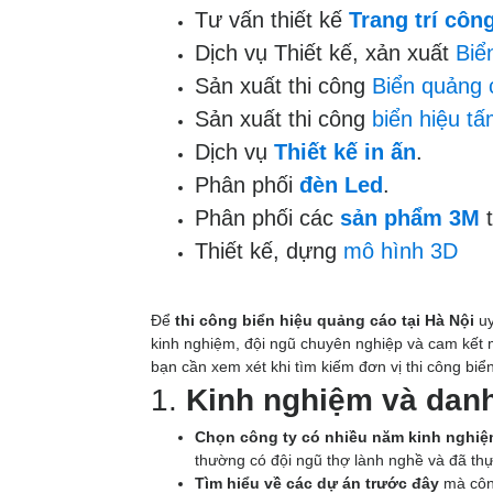
Tư vấn thiết kế
Trang trí công
Dịch vụ Thiết kế, xản xuất
Biể
Sản xuất thi công
Biển quảng 
Sản xuất thi công
biển hiệu t
Dịch vụ
Thiết kế in ấn
.
Phân phối
đèn Led
.
Phân phối các
sản phẩm 3M
t
Thiết kế, dựng
mô hình 3D
Để
thi công biển hiệu quảng cáo tại Hà Nội
uy
kinh nghiệm, đội ngũ chuyên nghiệp và cam kết 
bạn cần xem xét khi tìm kiếm đơn vị thi công biển
1.
Kinh nghiệm và danh
Chọn công ty có nhiều năm kinh nghi
thường có đội ngũ thợ lành nghề và đã thự
Tìm hiểu về các dự án trước đây
mà công