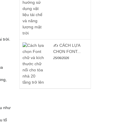
 trời.
✍️ CÁCH LỰA
CHỌN FONT...
25/06/2026
ủa
ông,
ệu như
u tố