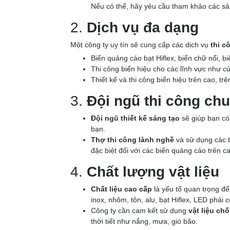
Nếu có thể, hãy yêu cầu tham khảo các sả
2.
Dịch vụ đa dạng
Một công ty uy tín sẽ cung cấp các dịch vụ
thi c
Biển quảng cáo bạt Hiflex, biển chữ nổi, b
Thi công biển hiệu cho các lĩnh vực như cử
Thiết kế và thi công biển hiệu trên cao, trê
3.
Đội ngũ thi công ch
Đội ngũ thiết kế sáng tạo
sẽ giúp bạn có
bạn.
Thợ thi công lành nghề
và sử dụng các th
đặc biệt đối với các biển quảng cáo trên 
4.
Chất lượng vật liệu
Chất liệu cao cấp
là yếu tố quan trọng đ
inox, nhôm, tôn, alu, bạt Hiflex, LED phải 
Công ty cần cam kết sử dụng
vật liệu ch
thời tiết như nắng, mưa, gió bão.