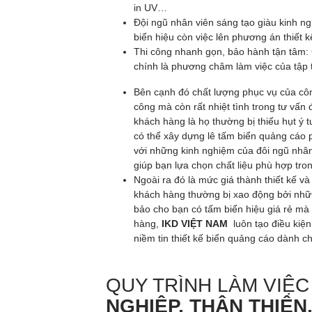
in UV…
Đội ngũ nhân viên sáng tạo giàu kinh ng
biển hiệu còn việc lên phương án thiết 
Thi công nhanh gọn, bảo hành tận tâm: C
chính là phương châm làm việc của tập
Bên cạnh đó chất lượng phục vụ của công
công mà còn rất nhiệt tình trong tư vấ
khách hàng là họ thường bị thiếu hụt ý 
có thể xây dựng lê tấm biển quảng cáo p
với những kinh nghiệm của đôi ngũ nhân 
giúp bạn lựa chọn chất liệu phù hợp tron
Ngoài ra đó là mức giá thành thiết kế v
khách hàng thường bị xao động bởi nhữn
bảo cho bạn có tấm biển hiệu giá rẻ mà 
hàng,
IKD VIỆT NAM
luôn tạo điều kiện
niềm tin thiết kế biển quảng cáo dành ch
QUY TRÌNH LÀM VIỆ
NGHIỆP, THÂN THIỆN