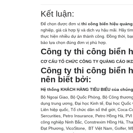
Kết luận:
Để chọn được đơn vị
thi công biển hiệu quảng 
nghiệp, giá cả hợp lý và dịch vụ hậu mãi. Hãy t
thực hiện nhiều dự án thành công. Đồng thời, b
bảo lựa chọn đúng đơn vị phù hợp.
Công ty thi công biển h
CƠ CẤU TỔ CHỨC CÔNG TY QUẢNG CÁO IKD
Công ty thi công biển h
nên biết bởi:
Hệ thống KHÁCH HÀNG TIÊU BIỂU của chúng 
Bộ Ngoại Giao, Bộ Quốc Phòng, Bộ Công thương, 
dụng trung ương, Đại học Kinh tế, Đại học Quốc 
Liên hiệp quốc, Tổ chức dân số thế giới, Coca-C
Sercurities, Petro Insurance, Petro Hồng Hà, PV
công nghiệp Ninh Bắc, Constrexim Hồng Hà, Th
Đạt Phương, VicoStone, BT Việt Nam, Golfer, MB