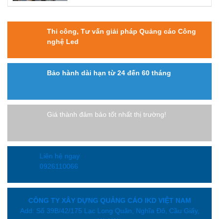
Thi công, Tư vấn giải pháp Quảng cáo Công
nghệ Led
Bảo hành dài hạn từ 24 đến 60 tháng
Giá thành đảm bảo tốt nhất thị trường!
Liên hệ ngay
0926110066
CÔNG TY XÂY DỰNG QUẢNG CÁO IKD VIỆT NAM
Add: Số 39B/42/175 Lạc Long Quân, Nghĩa Đô, Cầu Giấy,