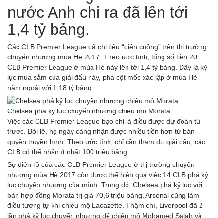
nước Anh chi ra đã lên tới
1,4 tỷ bảng.
Các CLB Premier League đã chi tiêu “điên cuồng” trên thị trường
chuyển nhượng mùa Hè 2017. Theo ước tính, tổng số tiền 20
CLB Premier League ở mùa Hè này lên tới 1,4 tỷ bảng. Đây là kỷ
lục mua sắm của giải đấu này, phá cột mốc xác lập ở mùa Hè
năm ngoái với 1,18 tỷ bảng.
Chelsea phá kỷ lục chuyển nhượng chiêu mộ Morata
Việc các CLB Premier League bạo chỉ là điều được dự đoán từ
trước. Bởi lẽ, họ ngày càng nhận được nhiều tiền hơn từ bản
quyền truyền hình. Theo ước tính, chỉ cần tham dự giải đấu, các
CLB có thể nhận ít nhất 100 triệu bảng.
Sự điên rồ của các CLB Premier League ở thị trường chuyển
nhượng mùa Hè 2017 còn được thể hiện qua việc 14 CLB phá kỷ
lục chuyển nhượng của mình. Trong đó, Chelsea phá kỷ lục với
bản hợp đồng Morata trị giá 70,6 triệu bảng. Arsenal cũng làm
điều tương tự khi chiêu mộ Lacazette. Thậm chí, Liverpool đã 2
lần phá kỷ lục chuyển nhượng để chiêu mộ Mohamed Salah và