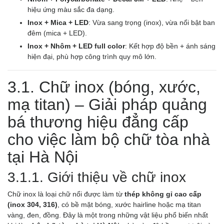
hiệu ứng màu sắc đa dạng.
Inox + Mica + LED
: Vừa sang trọng (inox), vừa nổi bật ban
đêm (mica + LED).
Inox + Nhôm + LED full color
: Kết hợp độ bền + ánh sáng
hiện đại, phù hợp công trình quy mô lớn.
3.1. Chữ inox (bóng, xước,
mạ titan) – Giải pháp quảng
bá thương hiệu đẳng cấp
cho việc làm bộ chữ tòa nhà
tại Hà Nội
3.1.1. Giới thiệu về chữ inox
Chữ inox là loại chữ nổi được làm từ
thép không gỉ cao cấp
(inox 304, 316)
, có bề mặt bóng, xước hairline hoặc mạ titan
vàng, đen, đồng. Đây là một trong những vật liệu phổ biến nhất