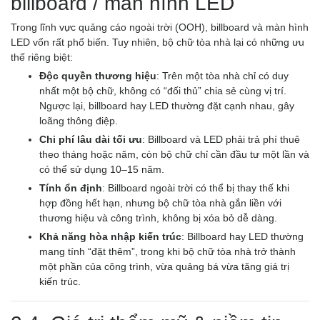
billboard / màn hình LED
Trong lĩnh vực quảng cáo ngoài trời (OOH), billboard và màn hình
LED vốn rất phổ biến. Tuy nhiên, bộ chữ tòa nhà lại có những ưu
thế riêng biệt:
Độc quyền thương hiệu
: Trên một tòa nhà chỉ có duy
nhất một bộ chữ, không có “đối thủ” chia sẻ cùng vị trí.
Ngược lại, billboard hay LED thường đặt cạnh nhau, gây
loãng thông điệp.
Chi phí lâu dài tối ưu
: Billboard và LED phải trả phí thuê
theo tháng hoặc năm, còn bộ chữ chỉ cần đầu tư một lần và
có thể sử dụng 10–15 năm.
Tính ổn định
: Billboard ngoài trời có thể bị thay thế khi
hợp đồng hết hạn, nhưng bộ chữ tòa nhà gắn liền với
thương hiệu và công trình, không bị xóa bỏ dễ dàng.
Khả năng hòa nhập kiến trúc
: Billboard hay LED thường
mang tính “đặt thêm”, trong khi bộ chữ tòa nhà trở thành
một phần của công trình, vừa quảng bá vừa tăng giá trị
kiến trúc.