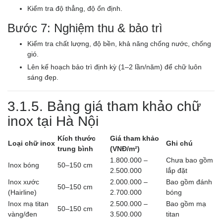
Kiểm tra độ thẳng, độ ổn định.
Bước 7: Nghiệm thu & bảo trì
Kiểm tra chất lượng, độ bền, khả năng chống nước, chống
gió.
Lên kế hoạch bảo trì định kỳ (1–2 lần/năm) để chữ luôn
sáng đẹp.
3.1.5. Bảng giá tham khảo chữ
inox tại Hà Nội
Kích thước
Giá tham khảo
Loại chữ inox
Ghi chú
trung bình
(VNĐ/m²)
1.800.000 –
Chưa bao gồm
Inox bóng
50–150 cm
2.500.000
lắp đặt
Inox xước
2.000.000 –
Bao gồm đánh
50–150 cm
(Hairline)
2.700.000
bóng
Inox mạ titan
2.500.000 –
Bao gồm mạ
50–150 cm
vàng/đen
3.500.000
titan