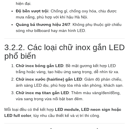
hiện đại.
Độ bền vượt trội
: Chống gỉ, chống oxy hóa, chịu được
mưa nắng, phù hợp với khí hậu Hà Nội.
Quảng bá thương hiệu 24/7
: Không phụ thuộc giờ chiếu
sóng như billboard hay màn hình LED.
3.2.2. Các loại chữ inox gắn LED
phổ biến
Chữ inox bóng gắn LED
: Bề mặt gương kết hợp LED
trắng hoặc vàng, tạo hiệu ứng sang trọng, dễ nhìn từ xa.
Chữ inox xước (hairline) gắn LED
: Giảm độ phản chiếu,
ánh sáng LED dịu, phù hợp tòa nhà văn phòng, khách sạn.
Chữ inox mạ titan gắn LED
: Thêm màu vàng/đen/đồng,
vừa sang trọng vừa nổi bật ban đêm.
Mỗi loại đều có thể kết hợp
LED module, LED neon sign hoặc
LED full color
, tùy nhu cầu thiết kế và vị trí thi công.