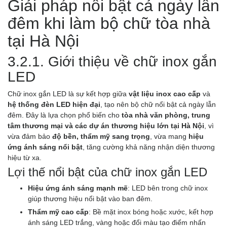
Giải pháp nổi bật cả ngày lẫn
đêm khi làm bộ chữ tòa nhà
tại Hà Nội
3.2.1. Giới thiệu về chữ inox gắn
LED
Chữ inox gắn LED là sự kết hợp giữa
vật liệu inox cao cấp
và
hệ thống đèn LED hiện đại
, tạo nên bộ chữ nổi bật cả ngày lẫn
đêm. Đây là lựa chọn phổ biến cho
tòa nhà văn phòng, trung
tâm thương mại và các dự án thương hiệu lớn tại Hà Nội
, vì
vừa đảm bảo
độ bền, thẩm mỹ sang trọng
, vừa mang
hiệu
ứng ánh sáng nổi bật
, tăng cường khả năng nhận diện thương
hiệu từ xa.
Lợi thế nổi bật của chữ inox gắn LED
Hiệu ứng ánh sáng mạnh mẽ
: LED bên trong chữ inox
giúp thương hiệu nổi bật vào ban đêm.
Thẩm mỹ cao cấp
: Bề mặt inox bóng hoặc xước, kết hợp
ánh sáng LED trắng, vàng hoặc đổi màu tạo điểm nhấn