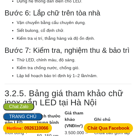
Dựng hệ thống dẫn điện cho LED.
Bước 6: Lắp chữ trên tòa nhà
Vận chuyển bằng cẩu chuyên dụng.
Siết bulong, cố định chữ.
Kiểm tra vị trí, thẳng hàng và độ ổn định.
Bước 7: Kiểm tra, nghiệm thu & bảo trì
Thử LED, chỉnh màu, độ sáng.
Kiểm tra chống nước, chống gió.
Lập kế hoạch bảo trì định kỳ 1–2 lần/năm.
3.2.5. Bảng giá tham khảo chữ
inox gắn LED tại Hà Nội
Chat Zalo
Giá tham
Loại chữ inox
Kích thước
TRANG CHỦ
khảo
Ghi chú
gắn LED
trung bình
(VNĐ/m²)
0926110066
Chát Qua Facebook
Hotline:
Inox bóng +
3.500.000 –
Chưa bao gồm lắp
50–150 cm