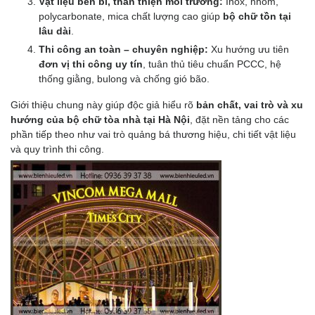
Vật liệu bền bỉ, thân thiện môi trường:
Inox, nhôm,
polycarbonate, mica chất lượng cao giúp
bộ chữ tồn tại
lâu dài
.
Thi công an toàn – chuyên nghiệp:
Xu hướng ưu tiên
đơn vị thi công uy tín
, tuân thủ tiêu chuẩn PCCC, hệ
thống giằng, bulong và chống gió bão.
Giới thiệu chung này giúp độc giả hiểu rõ
bản chất, vai trò và xu
hướng của bộ chữ tòa nhà tại Hà Nội
, đặt nền tảng cho các
phần tiếp theo như vai trò quảng bá thương hiệu, chi tiết vật liệu
và quy trình thi công.