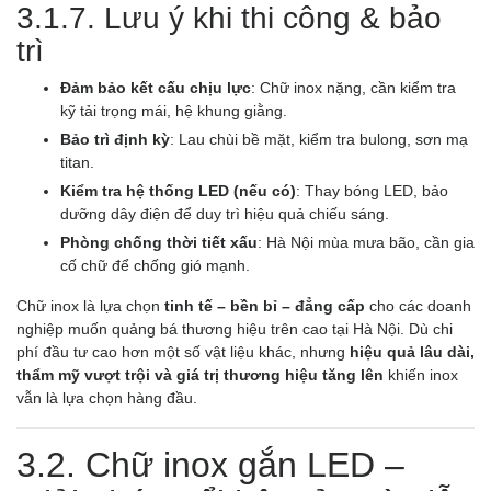
3.1.7. Lưu ý khi thi công & bảo
trì
Đảm bảo kết cấu chịu lực
: Chữ inox nặng, cần kiểm tra
kỹ tải trọng mái, hệ khung giằng.
Bảo trì định kỳ
: Lau chùi bề mặt, kiểm tra bulong, sơn mạ
titan.
Kiểm tra hệ thống LED (nếu có)
: Thay bóng LED, bảo
dưỡng dây điện để duy trì hiệu quả chiếu sáng.
Phòng chống thời tiết xấu
: Hà Nội mùa mưa bão, cần gia
cố chữ để chống gió mạnh.
Chữ inox là lựa chọn
tinh tế – bền bỉ – đẳng cấp
cho các doanh
nghiệp muốn quảng bá thương hiệu trên cao tại Hà Nội. Dù chi
phí đầu tư cao hơn một số vật liệu khác, nhưng
hiệu quả lâu dài,
thẩm mỹ vượt trội và giá trị thương hiệu tăng lên
khiến inox
vẫn là lựa chọn hàng đầu.
3.2. Chữ inox gắn LED –