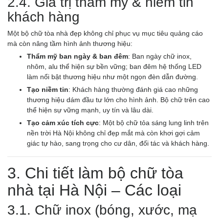
2.4. Giá trị thẩm mỹ & niềm tin
khách hàng
Một bộ chữ tòa nhà đẹp không chỉ phục vụ mục tiêu quảng cáo
mà còn nâng tầm hình ảnh thương hiệu:
Thẩm mỹ ban ngày & ban đêm
: Ban ngày chữ inox,
nhôm, alu thể hiện sự bền vững; ban đêm hệ thống LED
làm nổi bật thương hiệu như một ngọn đèn dẫn đường.
Tạo niềm tin
: Khách hàng thường đánh giá cao những
thương hiệu dám đầu tư lớn cho hình ảnh. Bộ chữ trên cao
thể hiện sự vững mạnh, uy tín và lâu dài.
Tạo cảm xúc tích cực
: Một bộ chữ tỏa sáng lung linh trên
nền trời Hà Nội không chỉ đẹp mắt mà còn khơi gợi cảm
giác tự hào, sang trọng cho cư dân, đối tác và khách hàng.
3. Chi tiết làm bộ chữ tòa
nhà tại Hà Nội – Các loại
3.1. Chữ inox (bóng, xước, mạ