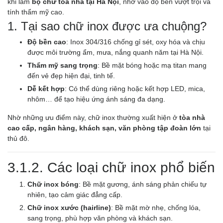
khi làm
bộ chữ tòa nhà tại Hà Nội
, nhờ vào độ bền vượt trội và
tính thẩm mỹ cao.
1. Tại sao chữ inox được ưa chuộng?
Độ bền cao
: Inox 304/316 chống gỉ sét, oxy hóa và chịu
được môi trường ẩm, mưa, nắng quanh năm tại Hà Nội.
Thẩm mỹ sang trọng
: Bề mặt bóng hoặc mạ titan mang
đến vẻ đẹp hiện đại, tinh tế.
Dễ kết hợp
: Có thể dùng riêng hoặc kết hợp LED, mica,
nhôm… để tạo hiệu ứng ánh sáng đa dạng.
Nhờ những ưu điểm này, chữ inox thường xuất hiện ở
tòa nhà
cao cấp, ngân hàng, khách sạn, văn phòng tập đoàn lớn
tại
thủ đô.
3.1.2. Các loại chữ inox phổ biến
Chữ inox bóng
: Bề mặt gương, ánh sáng phản chiếu tự
nhiên, tạo cảm giác đẳng cấp.
Chữ inox xước (hairline)
: Bề mặt mờ nhẹ, chống lóa,
sang trọng, phù hợp văn phòng và khách sạn.