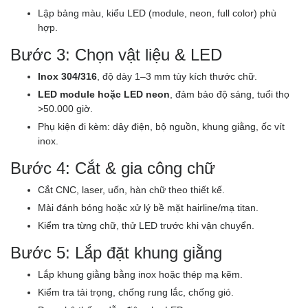
Lập bảng màu, kiểu LED (module, neon, full color) phù
hợp.
Bước 3: Chọn vật liệu & LED
Inox 304/316
, độ dày 1–3 mm tùy kích thước chữ.
LED module hoặc LED neon
, đảm bảo độ sáng, tuổi thọ
>50.000 giờ.
Phụ kiện đi kèm: dây điện, bộ nguồn, khung giằng, ốc vít
inox.
Bước 4: Cắt & gia công chữ
Cắt CNC, laser, uốn, hàn chữ theo thiết kế.
Mài đánh bóng hoặc xử lý bề mặt hairline/mạ titan.
Kiểm tra từng chữ, thử LED trước khi vận chuyển.
Bước 5: Lắp đặt khung giằng
Lắp khung giằng bằng inox hoặc thép mạ kẽm.
Kiểm tra tải trọng, chống rung lắc, chống gió.