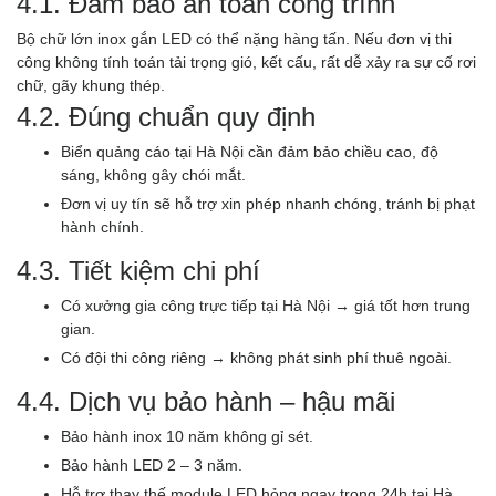
4.1. Đảm bảo an toàn công trình
Bộ chữ lớn inox gắn LED có thể nặng hàng tấn. Nếu đơn vị thi
công không tính toán tải trọng gió, kết cấu, rất dễ xảy ra sự cố rơi
chữ, gãy khung thép.
4.2. Đúng chuẩn quy định
Biển quảng cáo tại Hà Nội cần đảm bảo chiều cao, độ
sáng, không gây chói mắt.
Đơn vị uy tín sẽ hỗ trợ xin phép nhanh chóng, tránh bị phạt
hành chính.
4.3. Tiết kiệm chi phí
Có xưởng gia công trực tiếp tại Hà Nội → giá tốt hơn trung
gian.
Có đội thi công riêng → không phát sinh phí thuê ngoài.
4.4. Dịch vụ bảo hành – hậu mãi
Bảo hành inox 10 năm không gỉ sét.
Bảo hành LED 2 – 3 năm.
Hỗ trợ thay thế module LED hỏng ngay trong 24h tại Hà