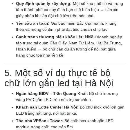
Quy định quản lý xây dựng:
Một số khu phố cổ và trung
tâm thành phố có quy định hạn chế biển hiệu → cần xin
giấy phép khi lắp đặt chữ lớn trên nóc nhà
Yêu cầu an toàn:
Gió bão miền Bắc khá mạnh, khung
thép và móng cố định phải đạt tiêu chuẩn chịu lực
Cạnh tranh thương hiệu khốc liệt:
Nhiều doanh nghiệp
tập trung tại quận Cầu Giấy, Nam Từ Liêm, Hai Bà Trưng,
Hoàn Kiếm → bộ chữ cần đủ ấn tượng để nổi bật giữa
hàng chục tòa nhà liền kề
5. Một số ví dụ thực tế bộ
chữ lớn gắn led tại Hà Nội
Ngân hàng BIDV – Trần Quang Khải:
Bộ chữ inox mạ
vàng PVD gắn LED trên nóc trụ sở chính.
Khách sạn Lotte Center Hà Nội:
Bộ chữ inox khổ lớn gắn
LED trắng hắt lưng, nổi bật từ xa.
Tòa nhà VPBank Tower:
Bộ chữ inox xanh gắn LED
module trong chữ, cao trên 5m.