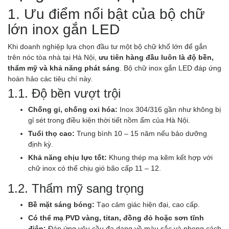
1. Ưu điểm nổi bật của bộ chữ
lớn inox gắn LED
Khi doanh nghiệp lựa chọn đầu tư một bộ chữ khổ lớn để gắn
trên nóc tòa nhà tại Hà Nội,
ưu tiên hàng đầu luôn là độ bền,
thẩm mỹ và khả năng phát sáng
. Bộ chữ inox gắn LED đáp ứng
hoàn hảo các tiêu chí này.
1.1. Độ bền vượt trội
Chống gỉ, chống oxi hóa:
Inox 304/316 gần như không bị
gỉ sét trong điều kiện thời tiết nồm ẩm của Hà Nội.
Tuổi thọ cao:
Trung bình 10 – 15 năm nếu bảo dưỡng
định kỳ.
Khả năng chịu lực tốt:
Khung thép mạ kẽm kết hợp với
chữ inox có thể chịu gió bão cấp 11 – 12.
1.2. Thẩm mỹ sang trọng
Bề mặt sáng bóng:
Tạo cảm giác hiện đại, cao cấp.
Có thể mạ PVD vàng, titan, đồng đỏ hoặc sơn tĩnh
điện:
Đáp ứng yêu cầu đa dạng về màu sắc và phong cách