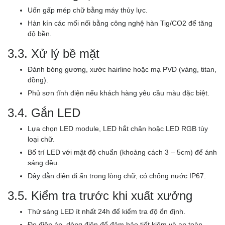
Uốn gấp mép chữ bằng máy thủy lực.
Hàn kín các mối nối bằng công nghệ hàn Tig/CO2 để tăng
độ bền.
3.3. Xử lý bề mặt
Đánh bóng gương, xước hairline hoặc mạ PVD (vàng, titan,
đồng).
Phủ sơn tĩnh điện nếu khách hàng yêu cầu màu đặc biệt.
3.4. Gắn LED
Lựa chọn LED module, LED hắt chân hoặc LED RGB tùy
loại chữ.
Bố trí LED với mật độ chuẩn (khoảng cách 3 – 5cm) để ánh
sáng đều.
Dây dẫn điện đi ẩn trong lòng chữ, có chống nước IP67.
3.5. Kiểm tra trước khi xuất xưởng
Thử sáng LED ít nhất 24h để kiểm tra độ ổn định.
Đo điện áp, dòng điện để đảm bảo tiết kiệm và an toàn.