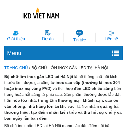
Giới thiệu
Dự án
Liên hệ
Tin tức
Menu
TRANG CHỦ
BỘ CHỮ LỚN INOX GẮN LED TẠI HÀ NỘI
Bộ chữ lớn inox gắn LED tại Hà Nội
là hệ thống chữ nổi kích
thước lớn, được gia công từ
inox cao cấp (thường là inox 304
hoặc inox mạ vàng PVD)
và tích hợp
đèn LED chiếu sáng
bên
trong hoặc hắt sáng từ phía sau. Sản phẩm thường được lắp đặt
trên
nóc tòa nhà, trung tâm thương mại, khách sạn, cao ốc
văn phòng, nhà hàng lớn
tại khu vực Hà Nội nhằm
quảng bá
thương hiệu, tạo điểm nhấn kiến trúc và thu hút sự chú ý cả
ban ngày lẫn ban đêm
.
Bộ chữ inox gắn LED tại Hà Nội mang các đặc điểm nổi bật: