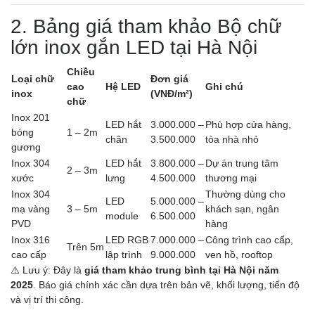
2. Bảng giá tham khảo Bộ chữ
lớn inox gắn LED tại Hà Nội
Chiều
Loại chữ
Đơn giá
cao
Hệ LED
Ghi chú
inox
(VNĐ/m²)
chữ
Inox 201
LED hắt
3.000.000 –
Phù hợp cửa hàng,
bóng
1 – 2m
chân
3.500.000
tòa nhà nhỏ
gương
Inox 304
LED hắt
3.800.000 –
Dự án trung tâm
2 – 3m
xước
lưng
4.500.000
thương mại
Inox 304
Thường dùng cho
LED
5.000.000 –
mạ vàng
3 – 5m
khách sạn, ngân
module
6.500.000
PVD
hàng
Inox 316
LED RGB
7.000.000 –
Công trình cao cấp,
Trên 5m
cao cấp
lập trình
9.000.000
ven hồ, rooftop
⚠️ Lưu ý: Đây là
giá tham khảo trung bình tại Hà Nội năm
2025
. Báo giá chính xác cần dựa trên bản vẽ, khối lượng, tiến độ
và vị trí thi công.