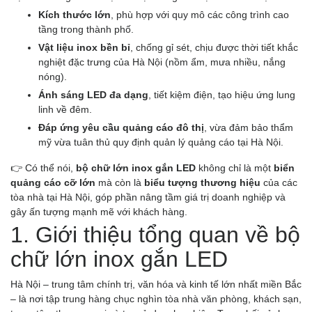
Kích thước lớn
, phù hợp với quy mô các công trình cao
tầng trong thành phố.
Vật liệu inox bền bỉ
, chống gỉ sét, chịu được thời tiết khắc
nghiệt đặc trưng của Hà Nội (nồm ẩm, mưa nhiều, nắng
nóng).
Ánh sáng LED đa dạng
, tiết kiệm điện, tạo hiệu ứng lung
linh về đêm.
Đáp ứng yêu cầu quảng cáo đô thị
, vừa đảm bảo thẩm
mỹ vừa tuân thủ quy định quản lý quảng cáo tại Hà Nội.
👉 Có thể nói,
bộ chữ lớn inox gắn LED
không chỉ là một
biển
quảng cáo cỡ lớn
mà còn là
biểu tượng thương hiệu
của các
tòa nhà tại Hà Nội, góp phần nâng tầm giá trị doanh nghiệp và
gây ấn tượng mạnh mẽ với khách hàng.
1. Giới thiệu tổng quan về bộ
chữ lớn inox gắn LED
Hà Nội – trung tâm chính trị, văn hóa và kinh tế lớn nhất miền Bắc
– là nơi tập trung hàng chục nghìn tòa nhà văn phòng, khách sạn,