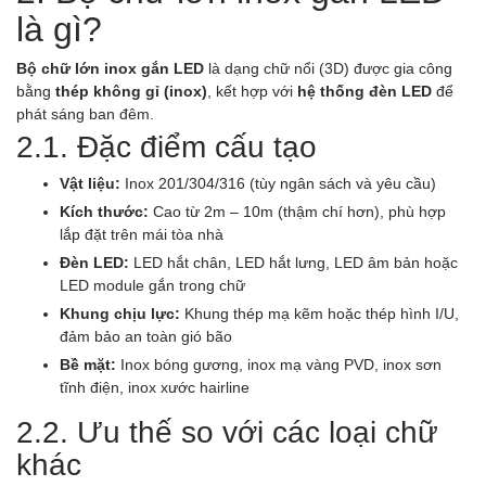
là gì?
Bộ chữ lớn inox gắn LED
là dạng chữ nổi (3D) được gia công
bằng
thép không gỉ (inox)
, kết hợp với
hệ thống đèn LED
để
phát sáng ban đêm.
2.1. Đặc điểm cấu tạo
Vật liệu:
Inox 201/304/316 (tùy ngân sách và yêu cầu)
Kích thước:
Cao từ 2m – 10m (thậm chí hơn), phù hợp
lắp đặt trên mái tòa nhà
Đèn LED:
LED hắt chân, LED hắt lưng, LED âm bản hoặc
LED module gắn trong chữ
Khung chịu lực:
Khung thép mạ kẽm hoặc thép hình I/U,
đảm bảo an toàn gió bão
Bề mặt:
Inox bóng gương, inox mạ vàng PVD, inox sơn
tĩnh điện, inox xước hairline
2.2. Ưu thế so với các loại chữ
khác