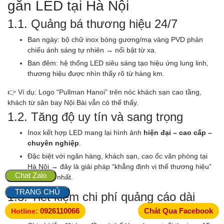
gắn LED tại Hà Nội
1.1. Quảng bá thương hiệu 24/7
Ban ngày: bộ chữ inox bóng gương/mạ vàng PVD phản
chiếu ánh sáng tự nhiên → nổi bật từ xa.
Ban đêm: hệ thống LED siêu sáng tạo hiệu ứng lung linh,
thương hiệu được nhìn thấy rõ từ hàng km.
👉 Ví dụ: Logo “Pullman Hanoi” trên nóc khách sạn cao tầng,
khách từ sân bay Nội Bài vẫn có thể thấy.
1.2. Tăng độ uy tín và sang trọng
Inox kết hợp LED mang lại hình ảnh
hiện đại – cao cấp –
chuyên nghiệp
.
Đặc biệt với ngân hàng, khách sạn, cao ốc văn phòng tại
Hà Nội → đây là giải pháp “khẳng định vị thế thương hiệu”
Chat Zalo
hiệu quả nhất.
TRANG CHỦ
1.3. Tiết kiệm chi phí quảng cáo dài
hạn
0926110066
Chát Qua Facebook
Hotline: