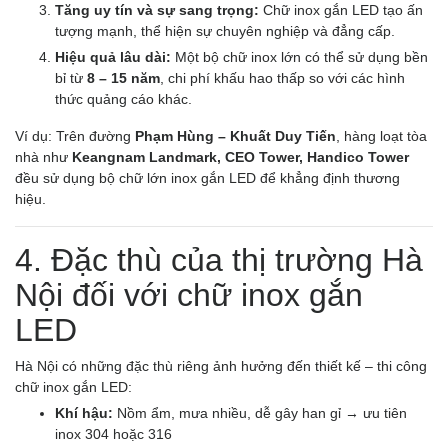
Tăng uy tín và sự sang trọng:
Chữ inox gắn LED tạo ấn
tượng mạnh, thể hiện sự chuyên nghiệp và đẳng cấp.
Hiệu quả lâu dài:
Một bộ chữ inox lớn có thể sử dụng bền
bỉ từ
8 – 15 năm
, chi phí khấu hao thấp so với các hình
thức quảng cáo khác.
Ví dụ: Trên đường
Phạm Hùng – Khuất Duy Tiến
, hàng loạt tòa
nhà như
Keangnam Landmark, CEO Tower, Handico Tower
đều sử dụng bộ chữ lớn inox gắn LED để khẳng định thương
hiệu.
4. Đặc thù của thị trường Hà
Nội đối với chữ inox gắn
LED
Hà Nội có những đặc thù riêng ảnh hưởng đến thiết kế – thi công
chữ inox gắn LED:
Khí hậu:
Nồm ẩm, mưa nhiều, dễ gây han gỉ → ưu tiên
inox 304 hoặc 316