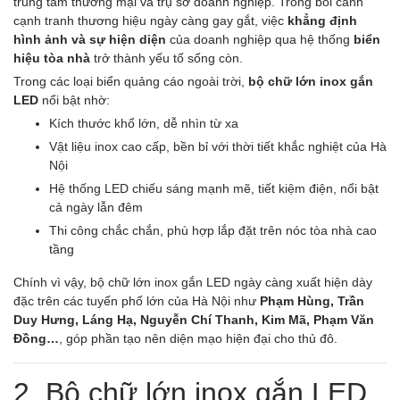
trung tâm thương mại và trụ sở doanh nghiệp. Trong bối cảnh
cạnh tranh thương hiệu ngày càng gay gắt, việc
khẳng định
hình ảnh và sự hiện diện
của doanh nghiệp qua hệ thống
biển
hiệu tòa nhà
trở thành yếu tố sống còn.
Trong các loại biển quảng cáo ngoài trời,
bộ chữ lớn inox gắn
LED
nổi bật nhờ:
Kích thước khổ lớn, dễ nhìn từ xa
Vật liệu inox cao cấp, bền bỉ với thời tiết khắc nghiệt của Hà
Nội
Hệ thống LED chiếu sáng mạnh mẽ, tiết kiệm điện, nổi bật
cả ngày lẫn đêm
Thi công chắc chắn, phù hợp lắp đặt trên nóc tòa nhà cao
tầng
Chính vì vậy, bộ chữ lớn inox gắn LED ngày càng xuất hiện dày
đặc trên các tuyến phố lớn của Hà Nội như
Phạm Hùng, Trần
Duy Hưng, Láng Hạ, Nguyễn Chí Thanh, Kim Mã, Phạm Văn
Đồng…
, góp phần tạo nên diện mạo hiện đại cho thủ đô.
2. Bộ chữ lớn inox gắn LED