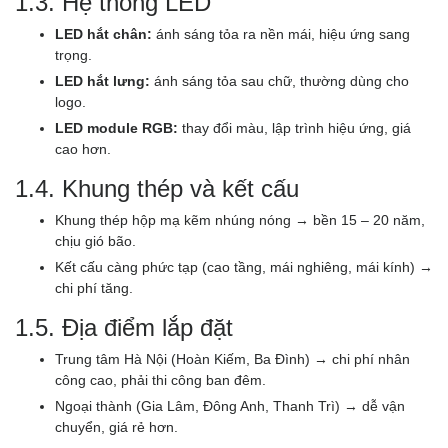
1.3. Hệ thống LED
LED hắt chân:
ánh sáng tỏa ra nền mái, hiệu ứng sang
trọng.
LED hắt lưng:
ánh sáng tỏa sau chữ, thường dùng cho
logo.
LED module RGB:
thay đổi màu, lập trình hiệu ứng, giá
cao hơn.
1.4. Khung thép và kết cấu
Khung thép hộp mạ kẽm nhúng nóng → bền 15 – 20 năm,
chịu gió bão.
Kết cấu càng phức tạp (cao tầng, mái nghiêng, mái kính) →
chi phí tăng.
1.5. Địa điểm lắp đặt
Trung tâm Hà Nội (Hoàn Kiếm, Ba Đình) → chi phí nhân
công cao, phải thi công ban đêm.
Ngoại thành (Gia Lâm, Đông Anh, Thanh Trì) → dễ vận
chuyển, giá rẻ hơn.