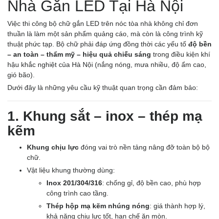
Nhà Gắn LED Tại Hà Nội
Việc thi công bộ chữ gắn LED trên nóc tòa nhà không chỉ đơn
thuần là làm một sản phẩm quảng cáo, mà còn là công trình kỹ
thuật phức tạp. Bộ chữ phải đáp ứng đồng thời các yếu tố
độ bền
– an toàn – thẩm mỹ – hiệu quả chiếu sáng
trong điều kiện khí
hậu khắc nghiệt của Hà Nội (nắng nóng, mưa nhiều, độ ẩm cao,
gió bão).
Dưới đây là những yêu cầu kỹ thuật quan trọng cần đảm bảo:
1. Khung sắt – inox – thép mạ
kẽm
Khung chịu lực
đóng vai trò nền tảng nâng đỡ toàn bộ bộ
chữ.
Vật liệu khung thường dùng:
Inox 201/304/316
: chống gỉ, độ bền cao, phù hợp
công trình cao tầng.
Thép hộp mạ kẽm nhúng nóng
: giá thành hợp lý,
khả năng chịu lực tốt, hạn chế ăn mòn.