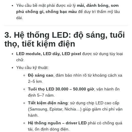
Yêu cầu bề mặt phải được xử lý
mài, đánh bóng, sơn
phủ chống gỉ, chống bạc màu
để duy trì thẩm mỹ lâu
dài.
3. Hệ thống LED: độ sáng, tuổi
thọ, tiết kiệm điện
LED module, LED dây, LED pixel
được sử dụng tùy loại
chữ.
Yêu cầu kỹ thuật:
Độ sáng cao
, đảm bảo nhìn rõ từ khoảng cách xa
2–5 km.
Tuổi thọ LED 30.000 – 50.000 giờ
, vận hành ổn
định 5–7 năm.
Tiết kiệm điện năng
: sử dụng chip LED cao cấp
(Samsung, Epistar, Nichia…) giúp giảm chi phí vận
hành.
Hệ thống nguồn – driver LED
phải có chống quá
tải, ổn định dòng điện.