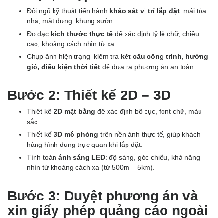
Đội ngũ kỹ thuật tiến hành
khảo sát vị trí lắp đặt
: mái tòa
nhà, mặt dựng, khung sườn.
Đo đạc
kích thước thực tế
để xác định tỷ lệ chữ, chiều
cao, khoảng cách nhìn từ xa.
Chụp ảnh hiện trạng, kiểm tra
kết cấu công trình, hướng
gió, điều kiện thời tiết
để đưa ra phương án an toàn.
Bước 2: Thiết kế 2D – 3D
Thiết kế
2D mặt bằng
để xác định bố cục, font chữ, màu
sắc.
Thiết kế
3D mô phỏng
trên nền ảnh thực tế, giúp khách
hàng hình dung trực quan khi lắp đặt.
Tính toán
ánh sáng LED
: độ sáng, góc chiếu, khả năng
nhìn từ khoảng cách xa (từ 500m – 5km).
Bước 3: Duyệt phương án và
xin giấy phép quảng cáo ngoài