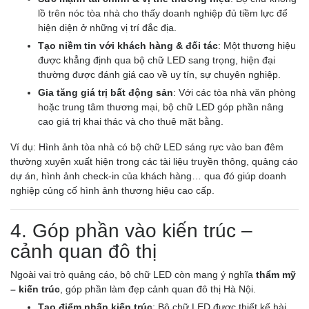
lồ trên nóc tòa nhà cho thấy doanh nghiệp đủ tiềm lực để
hiện diện ở những vị trí đắc địa.
Tạo niềm tin với khách hàng & đối tác
: Một thương hiệu
được khẳng định qua bộ chữ LED sang trọng, hiện đại
thường được đánh giá cao về uy tín, sự chuyên nghiệp.
Gia tăng giá trị bất động sản
: Với các tòa nhà văn phòng
hoặc trung tâm thương mại, bộ chữ LED góp phần nâng
cao giá trị khai thác và cho thuê mặt bằng.
Ví dụ: Hình ảnh tòa nhà có bộ chữ LED sáng rực vào ban đêm
thường xuyên xuất hiện trong các tài liệu truyền thông, quảng cáo
dự án, hình ảnh check-in của khách hàng… qua đó giúp doanh
nghiệp củng cố hình ảnh thương hiệu cao cấp.
4. Góp phần vào kiến trúc –
cảnh quan đô thị
Ngoài vai trò quảng cáo, bộ chữ LED còn mang ý nghĩa
thẩm mỹ
– kiến trúc
, góp phần làm đẹp cảnh quan đô thị Hà Nội.
Tạo điểm nhấn kiến trúc
: Bộ chữ LED được thiết kế hài