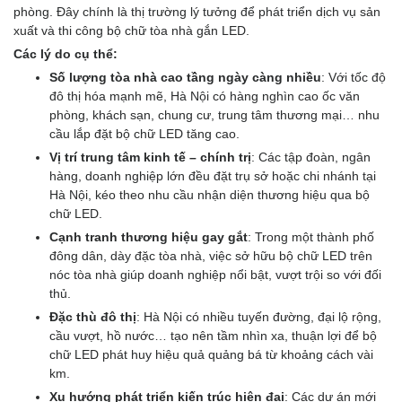
phòng. Đây chính là thị trường lý tưởng để phát triển dịch vụ sản
xuất và thi công bộ chữ tòa nhà gắn LED.
Các lý do cụ thể:
Số lượng tòa nhà cao tầng ngày càng nhiều
: Với tốc độ
đô thị hóa mạnh mẽ, Hà Nội có hàng nghìn cao ốc văn
phòng, khách sạn, chung cư, trung tâm thương mại… nhu
cầu lắp đặt bộ chữ LED tăng cao.
Vị trí trung tâm kinh tế – chính trị
: Các tập đoàn, ngân
hàng, doanh nghiệp lớn đều đặt trụ sở hoặc chi nhánh tại
Hà Nội, kéo theo nhu cầu nhận diện thương hiệu qua bộ
chữ LED.
Cạnh tranh thương hiệu gay gắt
: Trong một thành phố
đông dân, dày đặc tòa nhà, việc sở hữu bộ chữ LED trên
nóc tòa nhà giúp doanh nghiệp nổi bật, vượt trội so với đối
thủ.
Đặc thù đô thị
: Hà Nội có nhiều tuyến đường, đại lộ rộng,
cầu vượt, hồ nước… tạo nên tầm nhìn xa, thuận lợi để bộ
chữ LED phát huy hiệu quả quảng bá từ khoảng cách vài
km.
Xu hướng phát triển kiến trúc hiện đại
: Các dự án mới