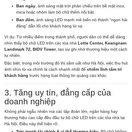
Ban ngày
, ánh sáng mặt trời phản chiếu trên bề mặt inox,
mica hoặc nhôm làm bộ chữ thêm nổi bật.
Ban đêm
, ánh sáng LED mạnh mẽ biến nó thành “ngọn hải
đăng” dẫn lối cho khách hàng từ xa.
Ví dụ: Từ nhiều điểm trong thành phố, người dân có thể dễ dàng
nhìn thấy bộ chữ LED trên các tòa nhà
Lotte Center, Keangnam
Landmark 72, BIDV Tower
, tạo sự ghi nhớ thương hiệu một cách
tự nhiên.
Đặc biệt, trong môi trường đô thị sầm uất như Hà Nội, việc thu hút
ánh nhìn từ xa chính là cách nhanh nhất để
chiếm lĩnh tâm trí
khách hàng
trước hàng loạt thông tin quảng cáo khác.
3. Tăng uy tín, đẳng cấp của
doanh nghiệp
Không phải ngẫu nhiên mà các tập đoàn lớn, ngân hàng hay
thương hiệu cao cấp đều đầu tư bộ chữ LED trên các tòa nhà tại
Hà Nội. Điều này thể hiện rõ:
Sức mạnh tài chính & vị thế thương hiệu
: Bộ chữ khổng