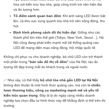
hòa với kiến trúc tòa nhà, giúp công trình trở nên hiện đại
và ấn tượng hơn.
Tô điểm cảnh quan ban đêm
: Khi ánh sáng LED được bật
lên, cả khu vực xung quanh tòa nhà trở nên sống động, thu
hút.
Định hình phong cách đô thị hiện đại
: Giống như các
thành phố lớn trên thế giới (Tokyo, New York, Seoul…), Hà
Nội cũng đang phát triển mạnh mẽ hệ thống quảng cáo
LED để mang diện mạo năng động, hội nhập quốc tế.
Không chỉ phục vụ cho doanh nghiệp, bộ chữ LED còn trở thành
một phần trong
“bản sắc đô thị về đêm”
của Hà Nội, tạo ấn
tượng tốt đẹp trong mắt du khách trong và ngoài nước.
✅ Như vậy, có thể thấy
bộ chữ tòa nhà gắn LED tại Hà Nội
không đơn thuần là một hình thức quảng cáo, mà còn là
chiến
lược thương hiệu, công cụ marketing mạnh mẽ và yếu tố
kiến trúc quan trọng
. Đây là lý do ngày càng nhiều doanh
nghiệp lựa chọn đầu tư hình thức này để khẳng định vị thế trên thị
trường.