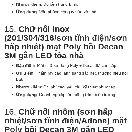
Nhược điểm
: Độ bền trung bình.
Ứng dụng
: Văn phòng công ty vừa và nhỏ.
15.
Chữ nổi inox
(201/304/316/sơn tĩnh điện/sơn
hấp nhiệt) mặt Poly bồi Decan
3M gắn LED tòa nhà
Đặc điểm
: Mặt chữ sử dụng Poly + Decal 3M cao cấp.
Ưu điểm
: Thẩm mỹ cao, ánh sáng sắc nét, thương hiệu nổi
bật.
Nhược điểm
: Chi phí cao, yêu cầu kỹ thuật phức tạp.
Ứng dụng
: Doanh nghiệp lớn, công trình biểu tượng.
16.
Chữ nổi nhôm (sơn hấp
nhiệt/sơn tĩnh điện/Adone) mặt
Poly bồi Decan 3M gắn LED