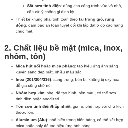
Sắt sơn tĩnh điện
: dùng cho công trình vừa và nhỏ,
cần xử lý chống gỉ định kỳ.
Thiết kế khung phải tính toán theo
tải trọng gió, rung
động
, đảm bảo an toàn tuyệt đối khi lắp đặt ở độ cao hàng
chục mét.
2. Chất liệu bề mặt (mica, inox,
nhôm, tôn)
Mica hút nổi hoặc mica phẳng
: tạo hiệu ứng ánh sáng
xuyên sáng đẹp mắt, nhiều màu sắc.
Inox (201/304/316)
: sang trọng, bền bỉ, không bị oxy hóa,
dễ gia công chữ nổi.
Nhôm hợp kim
: nhẹ, dễ tạo hình, bền màu, có thể sơn
tĩnh điện hoặc anodized.
Tôn sơn tĩnh điện/hấp nhiệt
: giá rẻ, phù hợp với chữ kích
thước lớn.
Aluminium (Alu)
: phổ biến trong biển bảng, có thể kết hợp
mica hoặc poly để tạo hiệu ứng ánh sáng.