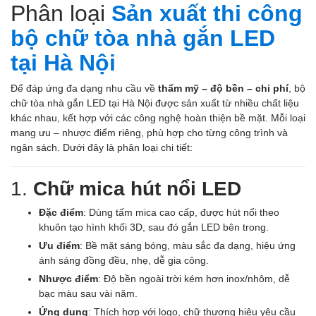
Phân loại
Sản xuất thi công
bộ chữ tòa nhà gắn LED
tại Hà Nội
Để đáp ứng đa dạng nhu cầu về
thẩm mỹ – độ bền – chi phí
, bộ
chữ tòa nhà gắn LED tại Hà Nội được sản xuất từ nhiều chất liệu
khác nhau, kết hợp với các công nghệ hoàn thiện bề mặt. Mỗi loại
mang ưu – nhược điểm riêng, phù hợp cho từng công trình và
ngân sách. Dưới đây là phân loại chi tiết:
1.
Chữ mica hút nổi LED
Đặc điểm
: Dùng tấm mica cao cấp, được hút nổi theo
khuôn tạo hình khối 3D, sau đó gắn LED bên trong.
Ưu điểm
: Bề mặt sáng bóng, màu sắc đa dạng, hiệu ứng
ánh sáng đồng đều, nhẹ, dễ gia công.
Nhược điểm
: Độ bền ngoài trời kém hơn inox/nhôm, dễ
bạc màu sau vài năm.
Ứng dụng
: Thích hợp với logo, chữ thương hiệu yêu cầu