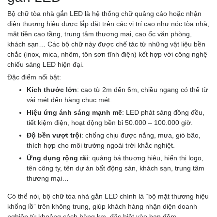
Bộ chữ tòa nhà gắn LED là hệ thống chữ quảng cáo hoặc nhận
diện thương hiệu được lắp đặt trên các vị trí cao như nóc tòa nhà,
mặt tiền cao tầng, trung tâm thương mại, cao ốc văn phòng,
khách sạn… Các bộ chữ này được chế tác từ những vật liệu bền
chắc (inox, mica, nhôm, tôn sơn tĩnh điện) kết hợp với công nghệ
chiếu sáng LED hiện đại.
Đặc điểm nổi bật:
Kích thước lớn
: cao từ 2m đến 6m, chiều ngang có thể từ
vài mét đến hàng chục mét.
Hiệu ứng ánh sáng mạnh mẽ
: LED phát sáng đồng đều,
tiết kiệm điện, hoạt động bền bỉ 50.000 – 100.000 giờ.
Độ bền vượt trội
: chống chịu được nắng, mưa, gió bão,
thích hợp cho môi trường ngoài trời khắc nghiệt.
Ứng dụng rộng rãi
: quảng bá thương hiệu, hiển thị logo,
tên công ty, tên dự án bất động sản, khách sạn, trung tâm
thương mại…
Có thể nói, bộ chữ tòa nhà gắn LED chính là “bộ mặt thương hiệu
khổng lồ” trên không trung, giúp khách hàng nhận diện doanh
nghiệp từ khoảng cách hàng km, đặc biệt vào ban đêm.