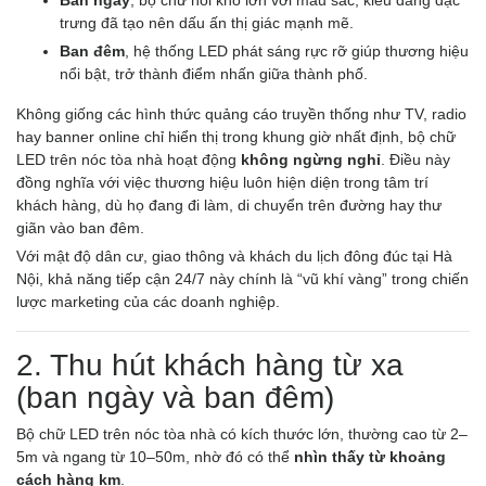
Ban ngày
, bộ chữ nổi khổ lớn với màu sắc, kiểu dáng đặc
trưng đã tạo nên dấu ấn thị giác mạnh mẽ.
Ban đêm
, hệ thống LED phát sáng rực rỡ giúp thương hiệu
nổi bật, trở thành điểm nhấn giữa thành phố.
Không giống các hình thức quảng cáo truyền thống như TV, radio
hay banner online chỉ hiển thị trong khung giờ nhất định, bộ chữ
LED trên nóc tòa nhà hoạt động
không ngừng nghỉ
. Điều này
đồng nghĩa với việc thương hiệu luôn hiện diện trong tâm trí
khách hàng, dù họ đang đi làm, di chuyển trên đường hay thư
giãn vào ban đêm.
Với mật độ dân cư, giao thông và khách du lịch đông đúc tại Hà
Nội, khả năng tiếp cận 24/7 này chính là “vũ khí vàng” trong chiến
lược marketing của các doanh nghiệp.
2. Thu hút khách hàng từ xa
(ban ngày và ban đêm)
Bộ chữ LED trên nóc tòa nhà có kích thước lớn, thường cao từ 2–
5m và ngang từ 10–50m, nhờ đó có thể
nhìn thấy từ khoảng
cách hàng km
.