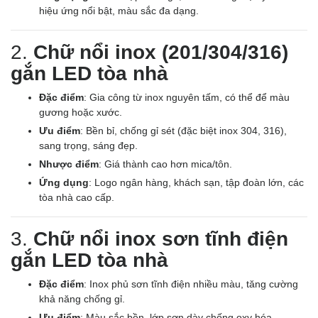
hiệu ứng nổi bật, màu sắc đa dạng.
2.
Chữ nổi inox (201/304/316)
gắn LED tòa nhà
Đặc điểm
: Gia công từ inox nguyên tấm, có thể để màu
gương hoặc xước.
Ưu điểm
: Bền bỉ, chống gỉ sét (đặc biệt inox 304, 316),
sang trọng, sáng đẹp.
Nhược điểm
: Giá thành cao hơn mica/tôn.
Ứng dụng
: Logo ngân hàng, khách sạn, tập đoàn lớn, các
tòa nhà cao cấp.
3.
Chữ nổi inox sơn tĩnh điện
gắn LED tòa nhà
Đặc điểm
: Inox phủ sơn tĩnh điện nhiều màu, tăng cường
khả năng chống gỉ.
Ưu điểm
: Màu sắc bền, lớp sơn dày chống oxy hóa.