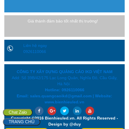
Giá thành đảm bảo tốt nhất thị trường!
Liên hệ ngay
0926110066
CÔNG TY XÂY DỰNG QUẢNG CÁO IKD VIỆT NAM
Add: Số 39B/42/175 Lạc Long Quân, Nghĩa Đô, Cầu Giấy,
Hà Nội .
Hotline: 0926110066
Email: sales.quangcaoikd@gmail.com | Website:
www.bienhieuled.vn
Chat Zalo
Copyright ©2016 Bienhieuled.vn. All Rights Reserved -
TRANG CHỦ
Design by @duy