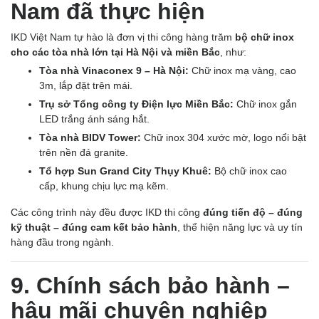
Nam đã thực hiện
IKD Việt Nam tự hào là đơn vị thi công hàng trăm
bộ chữ inox
cho các tòa nhà lớn tại Hà Nội và miền Bắc
, như:
Tòa nhà Vinaconex 9 – Hà Nội:
Chữ inox mạ vàng, cao
3m, lắp đặt trên mái.
Trụ sở Tổng công ty Điện lực Miền Bắc:
Chữ inox gắn
LED trắng ánh sáng hắt.
Tòa nhà BIDV Tower:
Chữ inox 304 xước mờ, logo nổi bật
trên nền đá granite.
Tổ hợp Sun Grand City Thụy Khuê:
Bộ chữ inox cao
cấp, khung chịu lực mạ kẽm.
Các công trình này đều được IKD thi công
đúng tiến độ – đúng
kỹ thuật – đúng cam kết bảo hành
, thể hiện năng lực và uy tín
hàng đầu trong ngành.
9. Chính sách bảo hành –
hậu mãi chuyên nghiệp