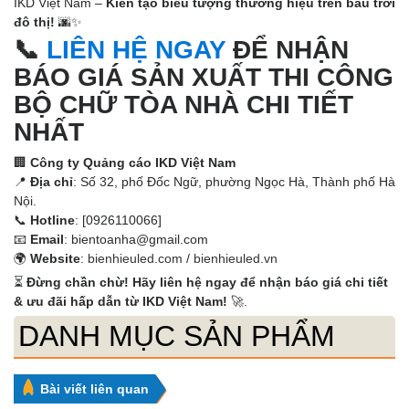
IKD Việt Nam –
Kiến tạo biểu tượng thương hiệu trên bầu trời
đô thị!
🌆✨
📞
LIÊN HỆ NGAY
ĐỂ NHẬN
BÁO GIÁ SẢN XUẤT THI CÔNG
BỘ CHỮ TÒA NHÀ
CHI TIẾT
NHẤT
🏢
Công ty Quảng cáo IKD Việt Nam
📍
Địa chỉ
: Số 32, phố Đốc Ngữ, phường Ngọc Hà, Thành phố Hà
Nội.
📞
Hotline
: [0926110066]
📧
Email
: bientoanha@gmail.com
🌍
Website
:
bienhieuled.com
/
bienhieuled.vn
⏳
Đừng chần chừ! Hãy liên hệ ngay để nhận báo giá chi tiết
& ưu đãi hấp dẫn từ IKD Việt Nam!
🚀.
DANH MỤC SẢN PHẨM
Bài viết liên quan