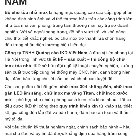
NAM
Bộ chữ tòa nhà inox
là hạng mục quảng cáo cao cấp, góp phần
khẳng định hình ảnh và vị thế thương hiệu trên các công trình lớn
như tòa nhà văn phòng, trung tâm thương mại hay trụ sở doanh
nghiệp. Với vẻ ngoài sang trọng, độ bền vượt trội và khả năng
chịu thời tiết khắc nghiệt, bộ chữ inox trở thành lựa chọn hàng
đầu trong nhận diện thương hiệu hiện đại.
Công ty TNHH Quảng cáo IKD Việt Nam
là đơn vị tiên phong tại
Hà Nội trong lĩnh vực
thiết kế – sản xuất – thi công bộ chữ
inox tòa nhà
. IKD sở hữu đội ngũ kỹ thuật chuyên nghiệp, xưởng
sản xuất trực tiếp cùng hệ thống máy CNC, hàn, đánh bóng hiện
đại, đảm bảo từng chi tiết sắc nét và chính xác tuyệt đối.
Các sản phẩm nổi bật gồm:
chữ inox 304 không đèn, chữ inox
gắn LED âm sáng, chữ inox mạ vàng Titan, chữ inox xước
mờ
– phù hợp cho nhiều phong cách kiến trúc khác nhau. Tất cả
đều được IKD thi công theo
quy trình khép kín
từ khảo sát, thiết
kế, gia công đến lắp đặt và bảo hành, đảm bảo an toàn và thẩm
mỹ tối đa.
Với tiêu chuẩn kỹ thuật nghiêm ngặt, chính sách bảo hành – hậu
mãi chu đáo và uy tín đã được khẳng định qua hàng trăm công