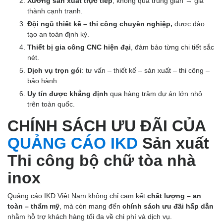
Xưởng sản xuất trực tiếp
, không qua trung gian → giá
thành cạnh tranh.
Đội ngũ thiết kế – thi công chuyên nghiệp,
được đào
tạo an toàn định kỳ.
Thiết bị gia công CNC hiện đại
, đảm bảo từng chi tiết sắc
nét.
Dịch vụ trọn gói
: tư vấn – thiết kế – sản xuất – thi công –
bảo hành.
Uy tín được khẳng định
qua hàng trăm dự án lớn nhỏ
trên toàn quốc.
CHÍNH SÁCH ƯU ĐÃI CỦA
QUẢNG CÁO IKD
Sản xuất
Thi công bộ chữ tòa nhà
inox
Quảng cáo IKD Việt Nam không chỉ cam kết
chất lượng – an
toàn – thẩm mỹ
, mà còn mang đến
chính sách ưu đãi hấp dẫn
nhằm hỗ trợ khách hàng tối đa về chi phí và dịch vụ.