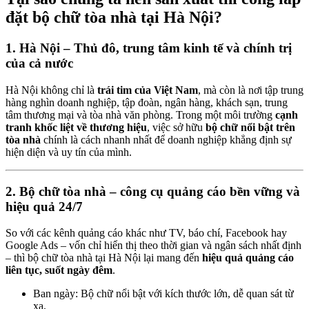
đặt bộ chữ tòa nhà tại Hà Nội?
1. Hà Nội – Thủ đô, trung tâm kinh tế và chính trị
của cả nước
Hà Nội không chỉ là
trái tim của Việt Nam
, mà còn là nơi tập trung
hàng nghìn doanh nghiệp, tập đoàn, ngân hàng, khách sạn, trung
tâm thương mại và tòa nhà văn phòng. Trong một môi trường
cạnh
tranh khốc liệt về thương hiệu
, việc sở hữu
bộ chữ nổi bật trên
tòa nhà
chính là cách nhanh nhất để doanh nghiệp khẳng định sự
hiện diện và uy tín của mình.
2. Bộ chữ tòa nhà – công cụ quảng cáo bền vững và
hiệu quả 24/7
So với các kênh quảng cáo khác như TV, báo chí, Facebook hay
Google Ads – vốn chỉ hiển thị theo thời gian và ngân sách nhất định
– thì bộ chữ tòa nhà tại Hà Nội lại mang đến
hiệu quả quảng cáo
liên tục, suốt ngày đêm
.
Ban ngày: Bộ chữ nổi bật với kích thước lớn, dễ quan sát từ
xa.