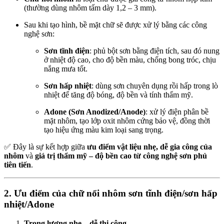
(thường dùng nhôm tấm dày 1,2 – 3 mm).
Sau khi tạo hình, bề mặt chữ sẽ được xử lý bằng các công
nghệ sơn:
Sơn tĩnh điện
: phủ bột sơn bằng điện tích, sau đó nung
ở nhiệt độ cao, cho độ bền màu, chống bong tróc, chịu
nắng mưa tốt.
Sơn hấp nhiệt
: dùng sơn chuyên dụng rồi hấp trong lò
nhiệt để tăng độ bóng, độ bền và tính thẩm mỹ.
Adone (Sơn Anodized/Anode)
: xử lý điện phân bề
mặt nhôm, tạo lớp oxit nhôm cứng bảo vệ, đồng thời
tạo hiệu ứng màu kim loại sang trọng.
✅ Đây là sự kết hợp giữa
ưu điểm vật liệu nhẹ, dễ gia công của
nhôm
và
giá trị thẩm mỹ – độ bền cao từ công nghệ sơn phủ
tiên tiến
.
2. Ưu điểm của chữ nổi nhôm sơn tĩnh điện/sơn hấp
nhiệt/Adone
Trọng lượng nhẹ – dễ thi công