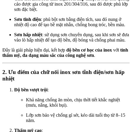
cáo được gia công từ inox 201/304/316, sau đó được phủ lớp
sơn đặc biệt.
Sơn tĩnh điện
: phủ bột sơn bằng điện tích, sau đó nung ở
nhiệt độ cao để tạo bề mặt nhẵn, chống bong tróc, bền màu.
Sơn hấp nhiệt
: sử dụng sơn chuyên dụng, sau khi sơn sẽ đưa
vào lò hấp nhiệt để tạo độ bền, độ bóng và chống phai màu.
Đây là giải pháp hiện đại, kết hợp
độ bền cơ học của inox
với
tính
thẩm mỹ, đa dạng màu sắc của công nghệ sơn
.
2. Ưu điểm của chữ nổi inox sơn tĩnh điện/sơn hấp
nhiệt
Độ bền vượt trội
:
Khả năng chống ăn mòn, chịu thời tiết khắc nghiệt
(mưa, nắng, khói bụi).
Lớp sơn bảo vệ chống gỉ sét, kéo dài tuổi thọ từ 8–15
năm.
Thẩm mỹ cao
: