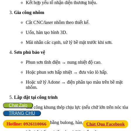
Kết hợp yếu tố nhận diện thương hiệu.
Gia công nhôm
Cắt CNC/laser nhôm theo thiết kế.
Uốn, hàn tạo hình 3D.
Mài nhẵn các cạnh, xử lý bề mặt trước khi sơn.
Sơn phủ bảo vệ
Phun sơn tĩnh điện → nung nhiệt độ cao.
Hoặc phun sơn hấp nhiệt → đưa vào lò hấp.
Hoặc xử lý Adone → điện phân tạo màu trên bề mặt
nhôm.
Lắp đặt tại công trình
Chat Zalo
Gia công khung thép chịu lực (nếu chữ lớn trên nóc tòa
nhà).
TRANG CHỦ
Cố định chữ bằng bulong, hàn, keo chuyên dụng.
Hotline:
0926110066
Chát Qua Facebook