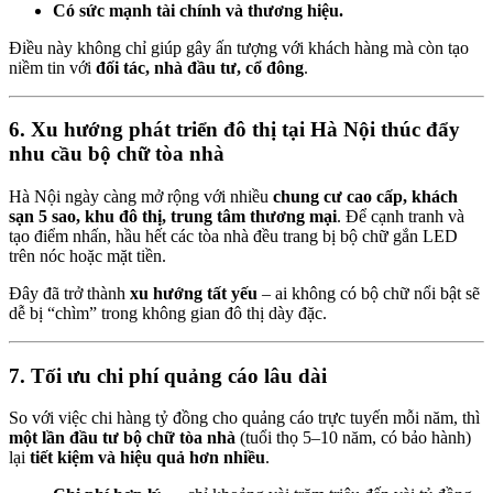
Có sức mạnh tài chính và thương hiệu.
Điều này không chỉ giúp gây ấn tượng với khách hàng mà còn tạo
niềm tin với
đối tác, nhà đầu tư, cổ đông
.
6. Xu hướng phát triển đô thị tại Hà Nội thúc đẩy
nhu cầu bộ chữ tòa nhà
Hà Nội ngày càng mở rộng với nhiều
chung cư cao cấp, khách
sạn 5 sao, khu đô thị, trung tâm thương mại
. Để cạnh tranh và
tạo điểm nhấn, hầu hết các tòa nhà đều trang bị bộ chữ gắn LED
trên nóc hoặc mặt tiền.
Đây đã trở thành
xu hướng tất yếu
– ai không có bộ chữ nổi bật sẽ
dễ bị “chìm” trong không gian đô thị dày đặc.
7. Tối ưu chi phí quảng cáo lâu dài
So với việc chi hàng tỷ đồng cho quảng cáo trực tuyến mỗi năm, thì
một lần đầu tư bộ chữ tòa nhà
(tuổi thọ 5–10 năm, có bảo hành)
lại
tiết kiệm và hiệu quả hơn nhiều
.