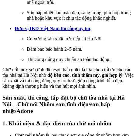
nhà ngoài trời.
Sơn hấp nhiệt: tạo màu đẹp, sang trọng, phù hợp trong
nhà hoặc khu vực ít chịu tác động khắc nghiệt.
Đơn vị IKD Việt Nam thi công uy tín
:
Có xưởng sản xuất trực tiếp tại Hà Nội.
Đảm bảo bảo hành 2–5 năm.
Thi công đúng quy chuẩn an toàn lao động.
Chữ nổi inox sơn tĩnh điện/sơn hấp nhiệt là lựa chọn tối ưu cho các
tòa nhà tại Hà Nội nhờ
độ bền cao, tính thẩm mỹ, giá hợp lý
. Việc
sản xuất và thi công đúng quy trình sẽ giúp công trình bền đẹp,
khẳng định thương hiệu và thu hút mọi ánh nhìn.
Sản xuất, thi công, lắp đặt bộ chữ tòa nhà tại Hà
Nội – Chữ nổi Nhôm sơn tĩnh điện/sơn hấp
nhiệt/Adone
1. Khái niệm & đặc điểm của chữ nổi nhôm
Chữ nổi nhôm
là loại chữ được gia công từ nhôm hợp kim