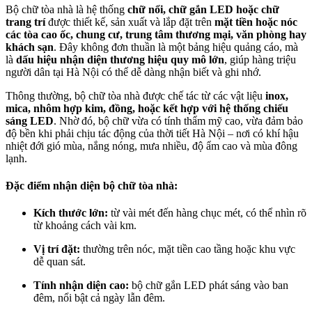
Bộ chữ tòa nhà là hệ thống
chữ nổi, chữ gắn LED hoặc chữ
trang trí
được thiết kế, sản xuất và lắp đặt trên
mặt tiền hoặc nóc
các tòa cao ốc, chung cư, trung tâm thương mại, văn phòng hay
khách sạn
. Đây không đơn thuần là một bảng hiệu quảng cáo, mà
là
dấu hiệu nhận diện thương hiệu quy mô lớn
, giúp hàng triệu
người dân tại Hà Nội có thể dễ dàng nhận biết và ghi nhớ.
Thông thường, bộ chữ tòa nhà được chế tác từ các vật liệu
inox,
mica, nhôm hợp kim, đồng, hoặc kết hợp với hệ thống chiếu
sáng LED
. Nhờ đó, bộ chữ vừa có tính thẩm mỹ cao, vừa đảm bảo
độ bền khi phải chịu tác động của thời tiết Hà Nội – nơi có khí hậu
nhiệt đới gió mùa, nắng nóng, mưa nhiều, độ ẩm cao và mùa đông
lạnh.
Đặc điểm nhận diện bộ chữ tòa nhà:
Kích thước lớn:
từ vài mét đến hàng chục mét, có thể nhìn rõ
từ khoảng cách vài km.
Vị trí đặt:
thường trên nóc, mặt tiền cao tầng hoặc khu vực
dễ quan sát.
Tính nhận diện cao:
bộ chữ gắn LED phát sáng vào ban
đêm, nổi bật cả ngày lẫn đêm.