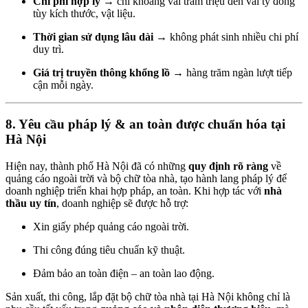
Chi phí hợp lý
→ chỉ khoảng vài trăm triệu đến vài tỷ đồng
tùy kích thước, vật liệu.
Thời gian sử dụng lâu dài
→ không phát sinh nhiều chi phí
duy trì.
Giá trị truyền thông khổng lồ
→ hàng trăm ngàn lượt tiếp
cận mỗi ngày.
8. Yêu cầu pháp lý & an toàn được chuẩn hóa tại
Hà Nội
Hiện nay, thành phố Hà Nội đã có những
quy định rõ ràng
về
quảng cáo ngoài trời và bộ chữ tòa nhà, tạo hành lang pháp lý để
doanh nghiệp triển khai hợp pháp, an toàn. Khi hợp tác với
nhà
thầu uy tín
, doanh nghiệp sẽ được hỗ trợ:
Xin giấy phép quảng cáo ngoài trời.
Thi công đúng tiêu chuẩn kỹ thuật.
Đảm bảo an toàn điện – an toàn lao động.
Sản xuất, thi công, lắp đặt bộ chữ tòa nhà tại Hà Nội không chỉ là