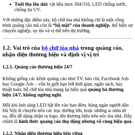
Tuổi thọ lâu dài:
vật liệu inox 304/316, LED chống nước,
chống tia UV.
Với những đặc điểm này, bộ chữ tòa nhà không chỉ là một công
trình quảng cáo mà còn là
“bộ mặt” của doanh nghiệp
, thể hiện sự
chuyên nghiệp, uy tín và vị thế trên thị trường.
1.2. Vai trò của
bộ chữ tòa nhà
trong quảng cáo,
nhận diện thương hiệu và định vị vị trí
1.2.1. Quảng cáo thương hiệu 24/7
Không giống các kênh quảng cáo như TV, báo chí, Facebook Ads
hay Google Ads – vốn bị giới hạn bởi thời gian, ngân sách, hay
thuật toán, bộ chữ tòa nhà mang lại hiệu quả
quảng bá thương
hiệu 24/7, không ngừng nghỉ
.
Mỗi khi ánh sáng LED bật lên vào ban đêm, hàng ngàn người dân
Hà Nội di chuyển trên các trục đường lớn, hoặc những ai nhìn từ
xa, đều dễ dàng nhận ra logo, tên thương hiệu trên nóc tòa nhà. Đây
chính là
hình thức quảng cáo thụ động nhưng vô cùng hiệu quả
.
1.2.2. Nhận diện thương hiệu bền vững