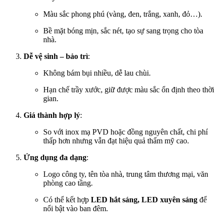
Màu sắc phong phú (vàng, đen, trắng, xanh, đỏ…).
Bề mặt bóng mịn, sắc nét, tạo sự sang trọng cho tòa
nhà.
Dễ vệ sinh – bảo trì
:
Không bám bụi nhiều, dễ lau chùi.
Hạn chế trầy xước, giữ được màu sắc ổn định theo thời
gian.
Giá thành hợp lý
:
So với inox mạ PVD hoặc đồng nguyên chất, chi phí
thấp hơn nhưng vẫn đạt hiệu quả thẩm mỹ cao.
Ứng dụng đa dạng
:
Logo công ty, tên tòa nhà, trung tâm thương mại, văn
phòng cao tầng.
Có thể kết hợp
LED hắt sáng, LED xuyên sáng
để
nổi bật vào ban đêm.