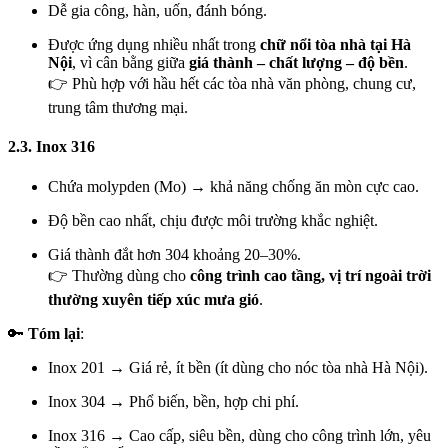
Dễ gia công, hàn, uốn, đánh bóng.
Được ứng dụng nhiều nhất trong
chữ nổi tòa nhà tại Hà
Nội
, vì cân bằng giữa
giá thành – chất lượng – độ bền
.
👉 Phù hợp với hầu hết các tòa nhà văn phòng, chung cư,
trung tâm thương mại.
2.3. Inox 316
Chứa molypden (Mo) → khả năng chống ăn mòn cực cao.
Độ bền cao nhất, chịu được môi trường khắc nghiệt.
Giá thành đắt hơn 304 khoảng 20–30%.
👉 Thường dùng cho
công trình cao tầng, vị trí ngoài trời
thường xuyên tiếp xúc mưa gió
.
🔑
Tóm lại
:
Inox 201 → Giá rẻ, ít bền (ít dùng cho nóc tòa nhà Hà Nội).
Inox 304 → Phổ biến, bền, hợp chi phí.
Inox 316 → Cao cấp, siêu bền, dùng cho công trình lớn, yêu