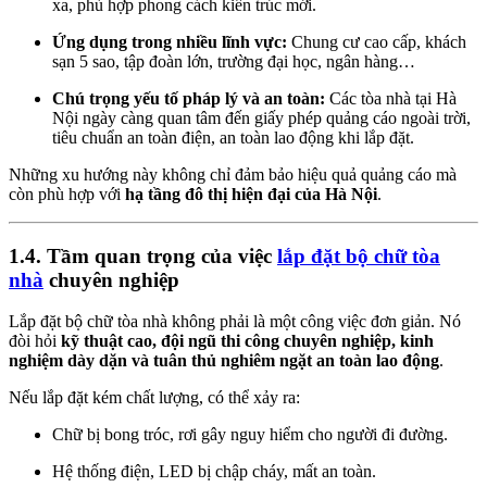
xa, phù hợp phong cách kiến trúc mới.
Ứng dụng trong nhiều lĩnh vực:
Chung cư cao cấp, khách
sạn 5 sao, tập đoàn lớn, trường đại học, ngân hàng…
Chú trọng yếu tố pháp lý và an toàn:
Các tòa nhà tại Hà
Nội ngày càng quan tâm đến giấy phép quảng cáo ngoài trời,
tiêu chuẩn an toàn điện, an toàn lao động khi lắp đặt.
Những xu hướng này không chỉ đảm bảo hiệu quả quảng cáo mà
còn phù hợp với
hạ tầng đô thị hiện đại của Hà Nội
.
1.4. Tầm quan trọng của việc
lắp đặt bộ chữ tòa
nhà
chuyên nghiệp
Lắp đặt bộ chữ tòa nhà không phải là một công việc đơn giản. Nó
đòi hỏi
kỹ thuật cao, đội ngũ thi công chuyên nghiệp, kinh
nghiệm dày dặn và tuân thủ nghiêm ngặt an toàn lao động
.
Nếu lắp đặt kém chất lượng, có thể xảy ra:
Chữ bị bong tróc, rơi gây nguy hiểm cho người đi đường.
Hệ thống điện, LED bị chập cháy, mất an toàn.