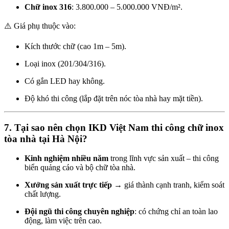
Chữ inox 316
: 3.800.000 – 5.000.000 VNĐ/m².
⚠️ Giá phụ thuộc vào:
Kích thước chữ (cao 1m – 5m).
Loại inox (201/304/316).
Có gắn LED hay không.
Độ khó thi công (lắp đặt trên nóc tòa nhà hay mặt tiền).
7. Tại sao nên chọn IKD Việt Nam thi công chữ inox
tòa nhà tại Hà Nội?
Kinh nghiệm nhiều năm
trong lĩnh vực sản xuất – thi công
biển quảng cáo và bộ chữ tòa nhà.
Xưởng sản xuất trực tiếp
→ giá thành cạnh tranh, kiểm soát
chất lượng.
Đội ngũ thi công chuyên nghiệp
: có chứng chỉ an toàn lao
động, làm việc trên cao.