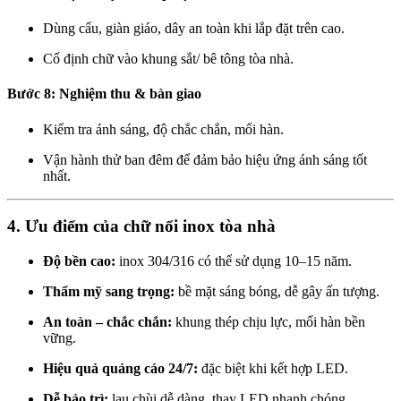
Dùng cẩu, giàn giáo, dây an toàn khi lắp đặt trên cao.
Cố định chữ vào khung sắt/ bê tông tòa nhà.
Bước 8: Nghiệm thu & bàn giao
Kiểm tra ánh sáng, độ chắc chắn, mối hàn.
Vận hành thử ban đêm để đảm bảo hiệu ứng ánh sáng tốt
nhất.
4. Ưu điểm của chữ nổi inox tòa nhà
Độ bền cao:
inox 304/316 có thể sử dụng 10–15 năm.
Thẩm mỹ sang trọng:
bề mặt sáng bóng, dễ gây ấn tượng.
An toàn – chắc chắn:
khung thép chịu lực, mối hàn bền
vững.
Hiệu quả quảng cáo 24/7:
đặc biệt khi kết hợp LED.
Dễ bảo trì:
lau chùi dễ dàng, thay LED nhanh chóng.