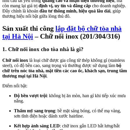
nhu cầu tất yếu trong
quảng cáo và nhận diện thương hiệu
, mà
còn mang lại giá trị
định vị, uy tín và đẳng cấp
cho doanh nghiệp.
Đây chính là khoản
đầu tư thông minh, hiệu quả lâu dài
, giúp
thương hiệu nổi bật giữa lòng thủ đô.
Sản xuất thi công
lắp đặt bộ chữ tòa nhà
tại Hà Nội
– Chữ nổi inox (201/304/316)
1. Chữ nổi inox cho tòa nhà là gì?
Chữ nổi inox
là loại chữ được gia công từ thép không gỉ (stainless
steel), có độ bền cao, sang trọng và thường được sử dụng làm
bộ
chữ trên nóc tòa nhà, mặt tiền các cao ốc, khách sạn, trung tâm
thương mại tại Hà Nội
.
Điểm nổi bật:
Độ bền vượt trội
: không bị ăn mòn, han gỉ khi tiếp xúc mưa
nắng.
Thẩm mỹ sang trọng
: bề mặt sáng bóng, có thể mạ vàng,
sơn tĩnh điện hoặc đánh xước hairline.
Kết hợp ánh sáng LED
: chữ inox gắn LED hắt lưng/hắt