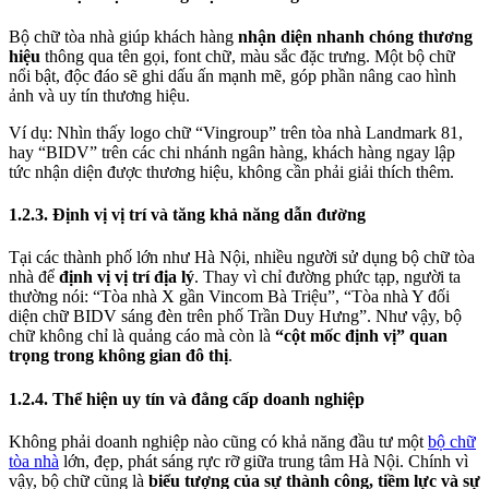
Bộ chữ tòa nhà giúp khách hàng
nhận diện nhanh chóng thương
hiệu
thông qua tên gọi, font chữ, màu sắc đặc trưng. Một bộ chữ
nổi bật, độc đáo sẽ ghi dấu ấn mạnh mẽ, góp phần nâng cao hình
ảnh và uy tín thương hiệu.
Ví dụ: Nhìn thấy logo chữ “Vingroup” trên tòa nhà Landmark 81,
hay “BIDV” trên các chi nhánh ngân hàng, khách hàng ngay lập
tức nhận diện được thương hiệu, không cần phải giải thích thêm.
1.2.3. Định vị vị trí và tăng khả năng dẫn đường
Tại các thành phố lớn như Hà Nội, nhiều người sử dụng bộ chữ tòa
nhà để
định vị vị trí địa lý
. Thay vì chỉ đường phức tạp, người ta
thường nói: “Tòa nhà X gần Vincom Bà Triệu”, “Tòa nhà Y đối
diện chữ BIDV sáng đèn trên phố Trần Duy Hưng”. Như vậy, bộ
chữ không chỉ là quảng cáo mà còn là
“cột mốc định vị” quan
trọng trong không gian đô thị
.
1.2.4. Thể hiện uy tín và đẳng cấp doanh nghiệp
Không phải doanh nghiệp nào cũng có khả năng đầu tư một
bộ chữ
tòa nhà
lớn, đẹp, phát sáng rực rỡ giữa trung tâm Hà Nội. Chính vì
vậy, bộ chữ cũng là
biểu tượng của sự thành công, tiềm lực và sự