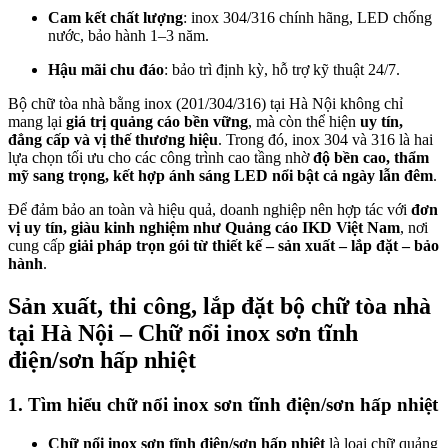
Cam kết chất lượng
: inox 304/316 chính hãng, LED chống
nước, bảo hành 1–3 năm.
Hậu mãi chu đáo
: bảo trì định kỳ, hỗ trợ kỹ thuật 24/7.
Bộ chữ tòa nhà bằng inox (201/304/316) tại Hà Nội không chỉ
mang lại
giá trị quảng cáo bền vững
, mà còn thể hiện
uy tín,
đẳng cấp và vị thế thương hiệu
. Trong đó, inox 304 và 316 là hai
lựa chọn tối ưu cho các công trình cao tầng nhờ
độ bền cao, thẩm
mỹ sang trọng, kết hợp ánh sáng LED nổi bật cả ngày lẫn đêm
.
Để đảm bảo an toàn và hiệu quả, doanh nghiệp nên hợp tác với
đơn
vị uy tín, giàu kinh nghiệm như Quảng cáo IKD Việt Nam
, nơi
cung cấp
giải pháp trọn gói từ thiết kế – sản xuất – lắp đặt – bảo
hành
.
Sản xuất, thi công, lắp đặt bộ chữ tòa nhà
tại Hà Nội – Chữ nổi inox sơn tĩnh
điện/sơn hấp nhiệt
1. Tìm hiểu c
hữ nổi inox sơn tĩnh điện/sơn hấp nhiệt
Chữ nổi inox sơn tĩnh điện/sơn hấp nhiệt
là loại chữ quảng