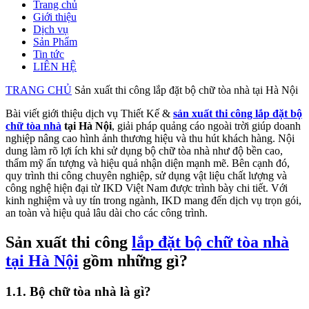
Trang chủ
Giới thiệu
Dịch vụ
Sản Phẩm
Tin tức
LIÊN HỆ
TRANG CHỦ
Sản xuất thi công lắp đặt bộ chữ tòa nhà tại Hà Nội
Bài viết giới thiệu dịch vụ Thiết Kế &
sản xuất thi công lắp đặt bộ
chữ tòa nhà
tại Hà Nội
, giải pháp quảng cáo ngoài trời giúp doanh
nghiệp nâng cao hình ảnh thương hiệu và thu hút khách hàng. Nội
dung làm rõ lợi ích khi sử dụng bộ chữ tòa nhà như độ bền cao,
thẩm mỹ ấn tượng và hiệu quả nhận diện mạnh mẽ. Bên cạnh đó,
quy trình thi công chuyên nghiệp, sử dụng vật liệu chất lượng và
công nghệ hiện đại từ IKD Việt Nam được trình bày chi tiết. Với
kinh nghiệm và uy tín trong ngành, IKD mang đến dịch vụ trọn gói,
an toàn và hiệu quả lâu dài cho các công trình.
Sản xuất thi công
lắp đặt bộ chữ tòa nhà
tại Hà Nội
gồm những gì?
1.1. Bộ chữ tòa nhà là gì?