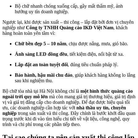
Bộ chữ nhanh chóng xuống cấp, gây mất thẩm mỹ, ảnh
hưởng uy tín doanh nghiệp.
Ngược lại, khi được sản xuất – thi công – lắp đặt bởi đơn vị chuyên
nghiệp như
Công ty TNHH Quảng cáo IKD Việt Nam
, khách
hàng hoàn toàn yên tâm vì:
Chữ bền đẹp 5 – 10 năm
, chịu được nắng, mưa, gió bão.
Ánh sáng LED đồng đều
, tiết kiệm điện, nổi bật từ xa.
Lắp đặt an toàn tuyệt đối
, đúng tiêu chuẩn pháp lý.
Bảo hành, hậu mãi chu đáo
, giúp khách hàng không lo lắng
sau khi nghiệm thu.
Bộ chữ tòa nhà tại Hà Nội không chỉ là
một hình thức quảng cáo
ngoài trời quy mô lớn
mà còn mang giá trị thương hiệu, giá trị định
vị và giá trị đẳng cấp cho doanh nghiệp. Để đạt được hiệu quả tối
ưu, các doanh nghiệp cần hợp tác với
nhà thầu uy tín, chuyên
nghiệp
trong sản xuất và thi công. Đây chính là bước khởi đầu quan
trọng trước khi đi vào tìm hiểu chi tiết về vật liệu, công nghệ, quy
trình và chi phí trong các phần tiếp theo.
Tại sao chúng ta nên sản xuất thi công lắp