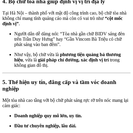
4. Bộ chữ tòa nhà giúp định vị vị trí địa lý
Tại Hà Nội – thành phố với mật độ công trình cao, bộ chữ tòa nhà
không chỉ mang tính quảng cáo mà còn có vai trò như
“cột mốc
định vị”
.
Người dân dễ dàng nói: “Tòa nhà gần chữ BIDV sáng đèn
trên Trần Duy Hưng” hay “Gần Vincom Bà Triệu có chữ
phát sáng vào ban đêm”.
Như vậy, bộ chữ vừa là
phương tiện quảng bá thương
hiệu
, vừa là
giải pháp chỉ đường, xác định vị trí
trong
không gian đô thị.
5. Thể hiện uy tín, đẳng cấp và tầm vóc doanh
nghiệp
Một tòa nhà cao tầng với bộ chữ phát sáng rực rỡ trên nóc mang lại
cảm giác:
Doanh nghiệp quy mô lớn, uy tín.
Đầu tư chuyên nghiệp, lâu dài.