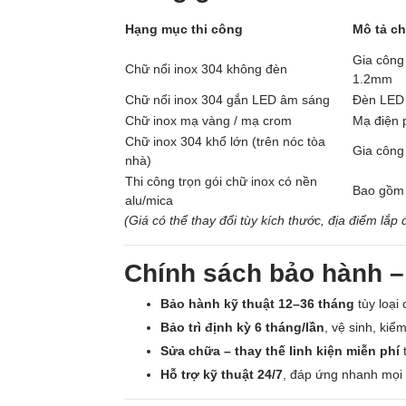
Hạng mục thi công
Mô tả chi
Gia công
Chữ nổi inox 304 không đèn
1.2mm
Chữ nổi inox 304 gắn LED âm sáng
Đèn LED 
Chữ inox mạ vàng / mạ crom
Mạ điện 
Chữ inox 304 khổ lớn (trên nóc tòa
Gia công
nhà)
Thi công trọn gói chữ inox có nền
Bao gồm 
alu/mica
(Giá có thể thay đổi tùy kích thước, địa điểm lắp 
Chính sách bảo hành – 
Bảo hành kỹ thuật 12–36 tháng
tùy loại 
Bảo trì định kỳ 6 tháng/lần
, vệ sinh, kiể
Sửa chữa – thay thế linh kiện miễn phí
t
Hỗ trợ kỹ thuật 24/7
, đáp ứng nhanh mọi