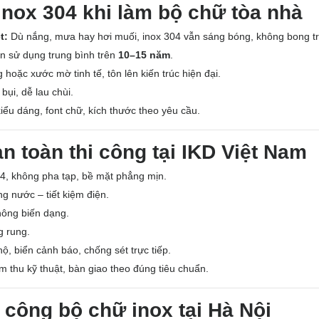
inox 304 khi làm bộ chữ tòa nhà
t:
Dù nắng, mưa hay hơi muối, inox 304 vẫn sáng bóng, không bong tr
n sử dụng trung bình trên
10–15 năm
.
oặc xước mờ tinh tế, tôn lên kiến trúc hiện đại.
bụi, dễ lau chùi.
iểu dáng, font chữ, kích thước theo yêu cầu.
n toàn thi công tại IKD Việt Nam
, không pha tạp, bề mặt phẳng mịn.
ng nước – tiết kiệm điện.
hông biến dạng.
g rung.
ộ, biển cảnh báo, chống sét trực tiếp.
 thu kỹ thuật, bàn giao theo đúng tiêu chuẩn.
 công bộ chữ inox tại Hà Nội