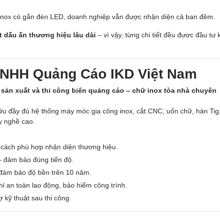
 inox có gắn đèn LED, doanh nghiệp vẫn được nhận diện cả ban đêm.
t dấu ấn thương hiệu lâu dài
– vì vậy, từng chi tiết đều được đầu tư 
 TNHH Quảng Cáo IKD Việt Nam
, sản xuất và thi công biển quảng cáo – chữ inox tòa nhà chuyên
hữu đầy đủ hệ thống máy móc gia công inox, cắt CNC, uốn chữ, hàn Tig
y nghề cao.
cách phù hợp nhận diện thương hiệu.
í – đảm bảo đúng tiến độ.
đảm bảo độ bền trên 10 năm.
hỉ an toàn lao động, bảo hiểm công trình.
rợ kỹ thuật sau thi công.