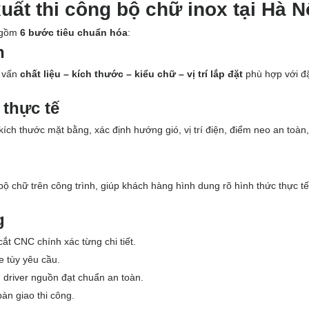
xuất thi công bộ chữ inox tại Hà N
p gồm
6 bước tiêu chuẩn hóa
:
n
ư vấn
chất liệu – kích thước – kiểu chữ – vị trí lắp đặt
phù hợp với đ
 thực tế
 kích thước mặt bằng, xác định hướng gió, vị trí điện, điểm neo an toà
 chữ trên công trình, giúp khách hàng hình dung rõ hình thức thực tế
g
ắt CNC chính xác từng chi tiết.
e tùy yêu cầu.
, driver nguồn đạt chuẩn an toàn.
bàn giao thi công.