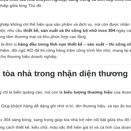
hiệp giữa lòng Thủ đô.
nghiệp không chỉ thể hiện qua sản phẩm và dịch vụ, mà còn được nhận 
 Nội, nhu cầu
thiết kế, sản xuất và thi công bộ chữ inox 304
ngày c
rung tâm thương mại và khu phức hợp cao tầng.
 là đơn vị
hàng đầu trong lĩnh vực thiết kế – sản xuất – thi công c
hiệm, đội ngũ IKD đã thi công hàng trăm công trình lớn nhỏ, mang lại
cho thương hiệu doanh nghiệp.
x tòa nhà trong nhận diện thương
g chỉ là biển quảng cáo, mà còn là
biểu tượng thương hiệu
của doa
Giúp khách hàng dễ dàng ghi nhớ vị trí, tên thương hiệu, và tạo ấn t
x 304 sáng bóng, sang trọng giúp tòa nhà trở nên nổi bật giữa khu đô t
g cách thiết kế, kiểu chữ, màu sắc thể hiện giá trị và cá tính của doa