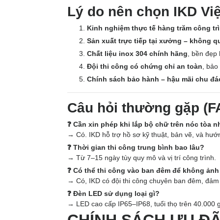
Lý do nên chọn IKD Vi
Kinh nghiệm thực tế hàng trăm công trì
Sản xuất trực tiếp tại xưởng – không q
Chất liệu inox 304 chính hãng
, bền đẹp
Đội thi công có chứng chỉ an toàn
, bảo
Chính sách bảo hành – hậu mãi chu đáo
Câu hỏi thường gặp (F
❓ Cần xin phép khi lắp bộ chữ trên nóc tòa 
→ Có. IKD hỗ trợ hồ sơ kỹ thuật, bản vẽ, và hướ
❓ Thời gian thi công trung bình bao lâu?
→ Từ 7–15 ngày tùy quy mô và vị trí công trình.
❓ Có thể thi công vào ban đêm để không ản
→ Có, IKD có đội thi công chuyên ban đêm, đảm 
❓ Đèn LED sử dụng loại gì?
→ LED cao cấp IP65–IP68, tuổi thọ trên 40.000 gi