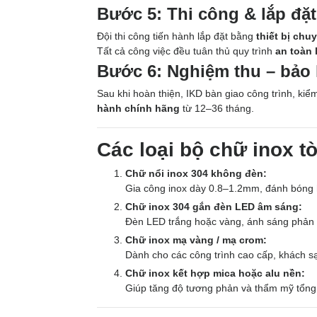
Bước 5: Thi công & lắp đặt
Đội thi công tiến hành lắp đặt bằng
thiết bị chu
Tất cả công việc đều tuân thủ quy trình
an toàn 
Bước 6: Nghiệm thu – bảo
Sau khi hoàn thiện, IKD bàn giao công trình, kiể
hành chính hãng
từ 12–36 tháng.
Các loại bộ chữ inox t
Chữ nổi inox 304 không đèn:
Gia công inox dày 0.8–1.2mm, đánh bóng 
Chữ inox 304 gắn đèn LED âm sáng:
Đèn LED trắng hoặc vàng, ánh sáng phản c
Chữ inox mạ vàng / mạ crom:
Dành cho các công trình cao cấp, khách sạ
Chữ inox kết hợp mica hoặc alu nền:
Giúp tăng độ tương phản và thẩm mỹ tổng 