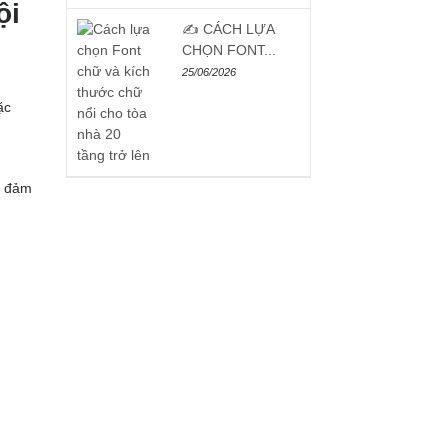
ội
✍️ CÁCH LỰA
CHỌN FONT...
25/06/2026
ặc
n, đảm