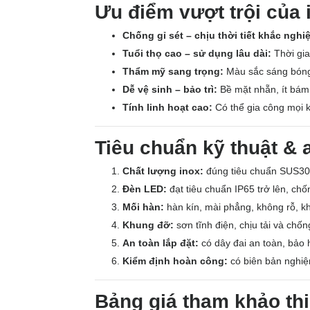
Ưu điểm vượt trội của 
Chống gỉ sét – chịu thời tiết khắc nghiệ
Tuổi thọ cao – sử dụng lâu dài:
Thời gia
Thẩm mỹ sang trọng:
Màu sắc sáng bóng h
Dễ vệ sinh – bảo trì:
Bề mặt nhẵn, ít bám 
Tính linh hoạt cao:
Có thể gia công mọi k
Tiêu chuẩn kỹ thuật & a
Chất lượng inox:
đúng tiêu chuẩn SUS304
Đèn LED:
đạt tiêu chuẩn IP65 trở lên, chố
Mối hàn:
hàn kín, mài phẳng, không rỗ, k
Khung đỡ:
sơn tĩnh điện, chịu tải và chốn
An toàn lắp đặt:
có dây đai an toàn, bảo h
Kiểm định hoàn công:
có biên bản nghiệm
Bảng giá tham khảo thi