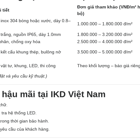
Đơn giá tham khảo (VNĐ/m² 
 tiết
bộ)
 inox 304 bóng hoặc xước, dày 0.8–
1.000.000 – 1.800.000 đ/m²
trắng, nguồn IP65, dày 1.0mm
1.800.000 – 3.200.000 đ/m²
phân, chống oxy hóa
2.500.000 – 4.000.000 đ/m²
 kết cấu khung thép, bulông nở
3.500.000 – 5.000.000 đ/m²
vật tư, khung, LED, thi công
Theo khối lượng – báo giá riên
đặt và yêu cầu kỹ thuật.)
hậu mãi tại IKD Việt Nam
chữ.
m tra hệ thống LED.
rong thời gian bảo hành.
 yêu cầu của khách hàng.