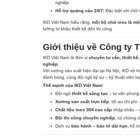
nghiệp.
Hỗ trợ quảng cáo 24/7:
Đặc biệt với chữ
IKD Việt Nam hiểu rằng,
mỗi bộ chữ inox là mộ
lưỡng từ khâu thiết kế đến thi công.
Giới thiệu về Công ty
IKD Việt Nam là đơn vị
chuyên tư vấn, thiết kế
nghiệp
.
Với xưởng sản xuất hiện đại tại Hà Nội, IKD sở 
đánh bóng, cùng đội ngũ kỹ sư – kỹ thuật viên ta
Thế mạnh của IKD Việt Nam:
Đội ngũ
thiết kế sáng tạo
– tư vấn phong 
Xưởng sản xuất trực tiếp
, tối ưu chi ph
Chất liệu inox 304 cao cấp
nhập khẩu – 
Đội thi công chuyên nghiệp
, có chứng c
Dịch vụ
bảo hành – bảo trì dài hạn
, hỗ t