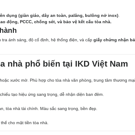
yên dụng (giàn giáo, dây an toàn, palăng, bulông nở inox)
.
lao động, PCCC, chống sét, và bảo vệ kết cấu tòa nhà.
 hành
m tra ánh sáng, độ cố định, hệ thống điện, và cấp
giấy chứng nhận b
òa nhà phổ biến tại IKD Việt Nam
hoặc xước mờ. Phù hợp cho tòa nhà văn phòng, trung tâm thương mại
hiếu tạo hiệu ứng sang trọng, dễ nhận diện ban đêm.
n, tòa nhà tài chính. Màu sắc sang trọng, bền đẹp.
thể cho mặt tiền tòa nhà.