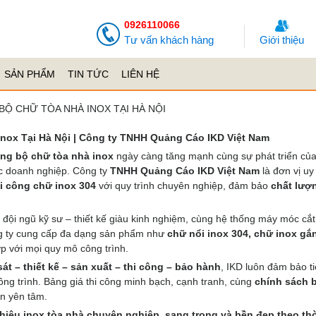
0926110066
Tư vấn khách hàng
Giới thiệu
SẢN PHẨM
TIN TỨC
LIÊN HỆ
BỘ CHỮ TÒA NHÀ INOX TẠI HÀ NỘI
Inox Tại Hà Nội | Công ty TNHH Quảng Cáo IKD Việt Nam
công bộ chữ tòa nhà inox
ngày càng tăng mạnh cùng sự phát triển của
ốc doanh nghiệp. Công ty
TNHH Quảng Cáo IKD Việt Nam
là đơn vị uy 
thi công chữ inox 304
với quy trình chuyên nghiệp, đảm bảo
chất lượ
, đội ngũ kỹ sư – thiết kế giàu kinh nghiệm, cùng hệ thống máy móc cắt
ng ty cung cấp đa dạng sản phẩm như
chữ nổi inox 304, chữ inox gắ
p với mọi quy mô công trình.
sát – thiết kế – sản xuất – thi công – bảo hành
, IKD luôn đảm bảo t
ông trình. Bảng giá thi công minh bạch, cạnh tranh, cùng
chính sách 
n yên tâm.
 hiệu inox tòa nhà chuyên nghiệp, sang trọng và bền đẹp theo th