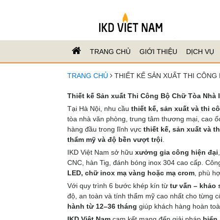
TRANG CHỦ
GIỚI THIỆU
DỊCH VỤ
TRANG CHỦ
THIẾT KẾ SẢN XUẤT THI CÔNG 
Thiết kế Sản xuất Thi Công Bộ Chữ Tòa Nhà 
Tại Hà Nội, nhu cầu
thiết kế, sản xuất và thi 
tòa nhà văn phòng, trung tâm thương mại, cao 
hàng đầu trong lĩnh vực
thiết kế, sản xuất và 
thẩm mỹ và độ bền vượt trội
.
IKD Việt Nam sở hữu
xưởng gia công hiện đại
CNC, hàn Tig, đánh bóng inox 304 cao cấp. Cô
LED, chữ inox mạ vàng hoặc mạ crom
, phù hợ
Với quy trình 6 bước khép kín từ
tư vấn – khảo 
độ, an toàn và tính thẩm mỹ cao nhất cho từng c
hành từ 12–36 tháng
giúp khách hàng hoàn toà
IKD Việt Nam
cam kết mang đến giải pháp
biển