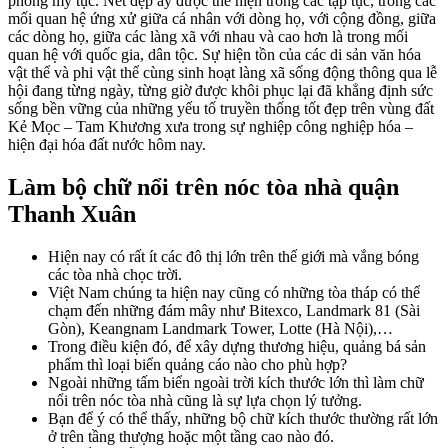
phong mỹ tục. Nét đẹp ấy được thể hiện trong các tập tục, trong các
mối quan hệ ứng xử giữa cá nhân với dòng họ, với cộng đồng, giữa
các dòng họ, giữa các làng xã với nhau và cao hơn là trong mối
quan hệ với quốc gia, dân tộc. Sự hiện tồn của các di sản văn hóa
vật thể và phi vật thể cùng sinh hoạt làng xã sống động thông qua lễ
hội đang từng ngày, từng giờ được khôi phục lại đã khẳng định sức
sống bền vững của những yếu tố truyền thống tốt đẹp trên vùng đất
Kẻ Mọc – Tam Khương xưa trong sự nghiệp công nghiệp hóa –
hiện đại hóa đất nước hôm nay.
Làm bộ chữ nổi trên nóc tòa nhà quận
Thanh Xuân
Hiện nay có rất ít các đô thị lớn trên thế giới mà vắng bóng
các tòa nhà chọc trời.
Việt Nam chúng ta hiện nay cũng có những tòa tháp có thể
chạm đến những đám mây như Bitexco, Landmark 81 (Sài
Gòn), Keangnam Landmark Tower, Lotte (Hà Nội),…
Trong điều kiện đó, để xây dựng thương hiệu, quảng bá sản
phẩm thì loại biển quảng cáo nào cho phù hợp?
Ngoài những tấm biển ngoài trời kích thước lớn thì làm chữ
nổi trên nóc tòa nhà cũng là sự lựa chọn lý tưởng.
Bạn để ý có thể thấy, những bộ chữ kích thước thường rất lớn
ở trên tầng thượng hoặc một tầng cao nào đó.