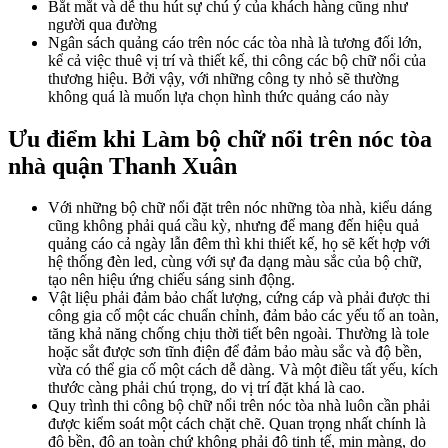
Bắt mắt và dễ thu hút sự chú ý của khách hàng cũng như
người qua đường
Ngân sách quảng cáo trên nóc các tòa nhà là tương đối lớn,
kể cả việc thuê vị trí và thiết kế, thi công các bộ chữ nổi của
thương hiệu. Bởi vậy, với những công ty nhỏ sẽ thường
không quá là muốn lựa chọn hình thức quảng cáo này
Ưu điểm khi Làm bộ chữ nổi trên nóc tòa
nhà quận Thanh Xuân
Với những bộ chữ nổi đặt trên nóc những tòa nhà, kiểu dáng
cũng không phải quá cầu kỳ, nhưng để mang đến hiệu quả
quảng cáo cả ngày lẫn đêm thì khi thiết kế, họ sẽ kết hợp với
hệ thống đèn led, cùng với sự đa dạng màu sắc của bộ chữ,
tạo nên hiệu ứng chiếu sáng sinh động.
Vật liệu phải đảm bảo chất lượng, cứng cáp và phải được thi
công gia cố một các chuẩn chỉnh, đảm bảo các yếu tố an toàn,
tăng khả năng chống chịu thời tiết bên ngoài. Thường là tole
hoặc sắt được sơn tĩnh điện để đảm bảo màu sắc và độ bền,
vừa có thể gia cố một cách dễ dàng. Và một điều tất yếu, kích
thước càng phải chú trọng, do vị trí đặt khá là cao.
Quy trình thi công bộ chữ nổi trên nóc tòa nhà luôn cần phải
được kiểm soát một cách chặt chẽ. Quan trọng nhất chính là
độ bền, độ an toàn chứ không phải độ tinh tế, mịn màng, do