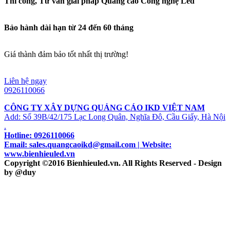
Thi công, Tư vấn giải pháp Quảng cáo Công nghệ Led
Bảo hành dài hạn từ 24 đến 60 tháng
Giá thành đảm bảo tốt nhất thị trường!
Liên hệ ngay
0926110066
CÔNG TY XÂY DỰNG QUẢNG CÁO IKD VIỆT NAM
Add: Số 39B/42/175 Lạc Long Quân, Nghĩa Đô, Cầu Giấy, Hà Nội
.
Hotline: 0926110066
Email: sales.quangcaoikd@gmail.com | Website:
www.bienhieuled.vn
Copyright ©2016 Bienhieuled.vn. All Rights Reserved - Design
by @duy