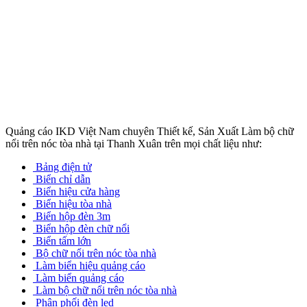
Quảng cáo IKD Việt Nam chuyên Thiết kế, Sản Xuất Làm bộ chữ
nổi trên nóc tòa nhà tại Thanh Xuân trên mọi chất liệu như:
Bảng điện tử
Biển chỉ dẫn
Biển hiệu cửa hàng
Biển hiệu tòa nhà
Biển hộp đèn 3m
Biển hộp đèn chữ nổi
Biển tấm lớn
Bộ chữ nổi trên nóc tòa nhà
Làm biển hiệu quảng cáo
Làm biển quảng cáo
Làm bộ chữ nổi trên nóc tòa nhà
Phân phối đèn led