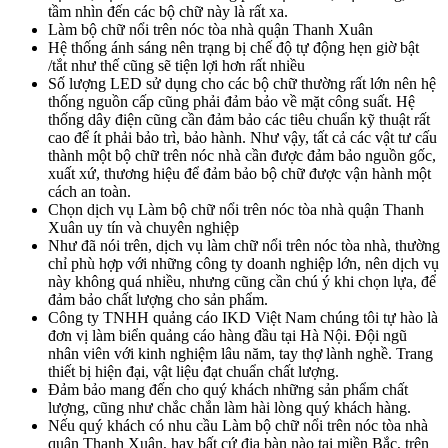
tầm nhìn đến các bộ chữ này là rất xa.
Làm bộ chữ nổi trên nóc tòa nhà quận Thanh Xuân
Hệ thống ánh sáng nên trạng bị chế độ tự động hẹn giờ bật
/tắt như thế cũng sẽ tiện lợi hơn rất nhiều
Số lượng LED sử dụng cho các bộ chữ thường rất lớn nên hệ
thống nguồn cấp cũng phải đảm bảo về mặt công suất. Hệ
thống dây điện cũng cần đảm bảo các tiêu chuẩn kỹ thuật rất
cao để ít phải bảo trì, bảo hành. Như vậy, tất cả các vật tư cấu
thành một bộ chữ trên nóc nhà cần được đảm bảo nguồn gốc,
xuất xứ, thương hiệu để đảm bảo bộ chữ được vận hành một
cách an toàn.
Chọn dịch vụ Làm bộ chữ nổi trên nóc tòa nhà quận Thanh
Xuân uy tín và chuyên nghiệp
Như đã nói trên, dịch vụ làm chữ nổi trên nóc tòa nhà, thường
chỉ phù hợp với những công ty doanh nghiệp lớn, nên dịch vụ
này không quá nhiều, nhưng cũng cần chú ý khi chọn lựa, để
đảm bảo chất lượng cho sản phẩm.
Công ty TNHH quảng cáo IKD Việt Nam chúng tôi tự hào là
đơn vị làm biển quảng cáo hàng đầu tại Hà Nội. Đội ngũ
nhân viên với kinh nghiệm lâu năm, tay thợ lành nghề. Trang
thiết bị hiện đại, vật liệu đạt chuẩn chất lượng.
Đảm bảo mang đến cho quý khách những sản phẩm chất
lượng, cũng như chắc chắn làm hài lòng quý khách hàng.
Nếu quý khách có nhu cầu Làm bộ chữ nổi trên nóc tòa nhà
quận Thanh Xuân, hay bất cứ địa bàn nào tại miền Bắc, trên