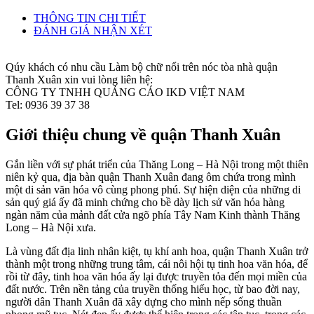
THÔNG TIN CHI TIẾT
ĐÁNH GIÁ NHẬN XÉT
Qúy khách có nhu cầu Làm bộ chữ nổi trên nóc tòa nhà quận
Thanh Xuân xin vui lòng liên hệ:
CÔNG TY TNHH QUẢNG CÁO IKD VIỆT NAM
Tel: 0936 39 37 38
Giới thiệu chung về quận Thanh Xuân
Gắn liền với sự phát triển của Thăng Long – Hà Nội trong một thiên
niên kỷ qua, địa bàn quận Thanh Xuân đang ôm chứa trong mình
một di sản văn hóa vô cùng phong phú. Sự hiện diện của những di
sản quý giá ấy đã minh chứng cho bề dày lịch sử văn hóa hàng
ngàn năm của mảnh đất cửa ngõ phía Tây Nam Kinh thành Thăng
Long – Hà Nội xưa.
Là vùng đất địa linh nhân kiệt, tụ khí anh hoa, quận Thanh Xuân trở
thành một trong những trung tâm, cái nôi hội tụ tinh hoa văn hóa, để
rồi từ đây, tinh hoa văn hóa ấy lại được truyền tỏa đến mọi miền của
đất nước. Trên nền tảng của truyền thống hiếu học, từ bao đời nay,
người dân Thanh Xuân đã xây dựng cho mình nếp sống thuần