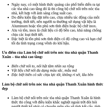
Ngày nay, có một hình thức quảng cáo phổ biến diễn ra tại
các tòa nhà cao tầng đó là thi công bộ chữ nổi trên nóc tòa
nhà, kết hợp với ánh sáng công suất cao.
Do điều kiện lắp đặt trên cao, chịu nhiều tác động của môi
trường, thời tiết, nên người ra thường sử dụng vật liệu là
Aluminum hoặc tôn phủ sơn tĩnh điện hoặc bộ chữ inox.
Alu và tôn, inox là chất liệu có độ bền cao, khả năng chống
chịu các loại thời tiết.
Đặc biệt là tôn phủ sơn tĩnh điện có độ cứng cao và hạn chế
tối đa tình trạng cong vênh do khí hậu.
Ưu điểm của Làm bộ chữ nổi trên nóc tòa nhà quận Thanh
Xuân –
tòa nhà
cao tầng:
Biển chữ nổi to, nổi bật tầm nhìn xa rộng
Vật liệu chữ nổi đa dạng màu sắc, mẫu mã
Đặc biệt biển có sức chịu lực tốt, không rỉ sét, lâu bền
Làm bộ chữ nổi trên nóc tòa nhà quận Thanh Xuân hình thức
đẹp
Làm bộ chữ nổi trên nóc tòa nhà quận Thanh Xuân là hình
thức thi công với điều kiện khắc nghiệt ngoài trời đòi hỏi
người thiết kế phải có chuyên môn sâu về tính kết cấu, tính