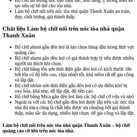
Bộ chữ ấn tượng độc đáo màu sắc, ánh sáng, ý tưởng thiết kế
tạo nên sự bề thế cho tòa nhà.
Làm bộ chữ nổi trên nóc tòa nhà quận Thanh Xuân an toàn,
đẹp, chất lượng, giá thành thấp.
Chất liệu Làm bộ chữ nổi trên nóc tòa nhà quận
Thanh Xuân
Bộ chữ alumi gắn đèn led là lựa chọn hàng đầu trong lĩnh vực
quảng cáo.
Bộ chữ alumi gắn đèn led có giá thành hợp lý nên được nhiều
người ưa thích lựa chọn.
Bộ chữ bằng tôn sơn tĩnh điện gắn đèn led có kích thước lớn
bởi tôn có độ bền cao, chịu nhiệt tốt, khá mềm rất dễ gia công
và lắp đặt.
Bộ chữ nhôm sơn tĩnh điện gắn đèn led có ưu điểm khó bị
oxy hóa, khá nhẹ, dễ lắp đặt, độ bền cao.
Bộ chữ bằng Mica gắn đèn led làm các bộ chữ cỡ vừa và nhỏ
Ngoài ra với các bộ chữ gắn đèn led được lắp trên các nóc tòa
nhà thì mica cũng là chất liệu được ưa chuộng bởi giá thành
thấp, màu sắc đa dạng, nhiều lựa chọn, dễ gia công và lắp đặt.
Làm bộ chữ nổi trên nóc tòa nhà quận Thanh Xuân – bộ chữ
quảng cáo cỡ lớn trên nóc tòa nhà.