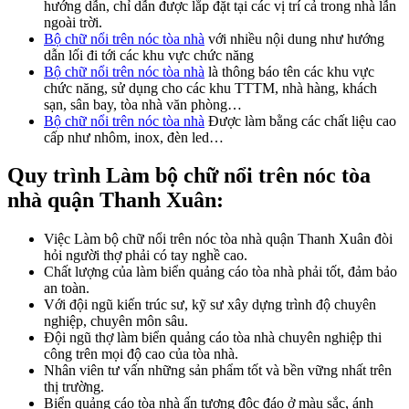
hướng dẫn, chỉ dẫn được lắp đặt tại các vị trí cả trong nhà lẫn
ngoài trời.
Bộ chữ nổi trên nóc tòa nhà
với nhiều nội dung như hướng
dẫn lối đi tới các khu vực chức năng
Bộ chữ nổi trên nóc tòa nhà
là thông báo tên các khu vực
chức năng, sử dụng cho các khu TTTM, nhà hàng, khách
sạn, sân bay, tòa nhà văn phòng…
Bộ chữ nổi trên nóc tòa nhà
Được làm bằng các chất liệu cao
cấp như nhôm, inox, đèn led…
Quy trình Làm bộ chữ nổi trên nóc tòa
nhà quận Thanh Xuân:
Việc Làm bộ chữ nổi trên nóc tòa nhà quận Thanh Xuân đòi
hỏi người thợ phải có tay nghề cao.
Chất lượng của làm biển quảng cáo tòa nhà phải tốt, đảm bảo
an toàn.
Với đội ngũ kiến trúc sư, kỹ sư xây dựng trình độ chuyên
nghiệp, chuyên môn sâu.
Đội ngũ thợ làm biển quảng cáo tòa nhà chuyên nghiệp thi
công trên mọi độ cao của tòa nhà.
Nhân viên tư vấn những sản phẩm tốt và bền vững nhất trên
thị trường.
Biển quảng cáo tòa nhà ấn tượng độc đáo ở màu sắc, ánh