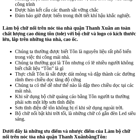
công trình
Được hàn kết cấu các thanh sắt vững chắc
Đảm bảo giữ được biển trong thời tiết khí hậu khắc nghiệt.
Làm bộ chữ nổi trên nóc tòa nhà quận Thanh Xuân an toàn
chất lượng cao dùng tôn (tole) với bộ chữ và logo có kích thước
lớn, lắp trên những tòa nhà, cao ốc.
Chúng ta thường được biết Tôn là nguyên liệu rất phổ biển
trong việc thi công mái nhà.
Chúng ta thường gọi là Tôn nhưng có lẽ nhiều người không
biết chất liệu “Tôn” là gì
Thực chất Tôn là sắt được dát mỏng và dập thành các đường
rãnh theo chiều dọc tăng độ cứng
Chúng ta có thể dễ như thế nào là dập theo chiều dọc tại các
mái nhà.
Khi sử dụng bộ chữ quảng cáo bằng Tôn người ta thường
phải sơn một lớp sơn tĩnh điện
Sơn tĩnh điện để tôn không bị rỉ khi sử dụng ngoài trời.
Bộ chữ nổi bật khi trời tối, là những chữ có gắn đèn Led siêu
sáng.
Dưới đây là những ưu điểm và nhược điểm của
Làm bộ chữ
nổi trên nóc tòa nhà quận Thanh XuânbằngTôn: