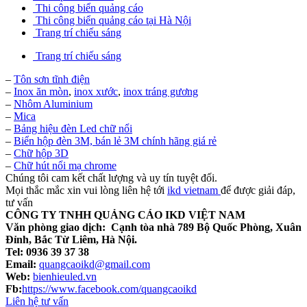
Thi công biển quảng cáo
Thi công biển quảng cáo tại Hà Nội
Trang trí chiếu sáng
Trang trí chiếu sáng
–
Tôn sơn tĩnh điện
–
Inox ăn mòn
,
inox xước
,
inox tráng gương
–
Nhôm Aluminium
–
Mica
–
Bảng hiệu đèn Led chữ nổi
–
Biển hộp đèn 3M, bán lẻ 3M chính hãng giá rẻ
–
Chữ hộp 3D
–
Chữ hút nổi mạ chrome
Chúng tôi cam kết chất lượng và uy tín tuyệt đối.
Mọi thắc mắc xin vui lòng liên hệ tới
ikd vietnam
để được giải đáp,
tư vấn
CÔNG TY TNHH QUẢNG CÁO IKD VIỆT NAM
Văn phòng giao dịch:
Cạnh tòa nhà 789 Bộ Quốc Phòng, Xuân
Đỉnh, Bắc Từ Liêm, Hà Nội.
Tel: 0936 39 37 38
Email:
quangcaoikd@gmail.com
Web:
bienhieuled.vn
Fb:
https://www.facebook.com/quangcaoikd
Liên hệ tư vấn