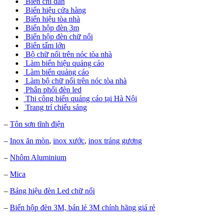
Biển chỉ dẫn
Biển hiệu cửa hàng
Biển hiệu tòa nhà
Biển hộp đèn 3m
Biển hộp đèn chữ nổi
Biển tấm lớn
Bộ chữ nổi trên nóc tòa nhà
Làm biển hiệu quảng cáo
Làm biển quảng cáo
Làm bộ chữ nổi trên nóc tòa nhà
Phân phối đèn led
Thi công biển quảng cáo tại Hà Nội
Trang trí chiếu sáng
–
Tôn sơn tĩnh điện
–
Inox ăn mòn
,
inox xước
,
inox tráng gương
–
Nhôm Aluminium
–
Mica
–
Bảng hiệu đèn Led chữ nổi
–
Biển hộp đèn 3M, bán lẻ 3M chính hãng giá rẻ