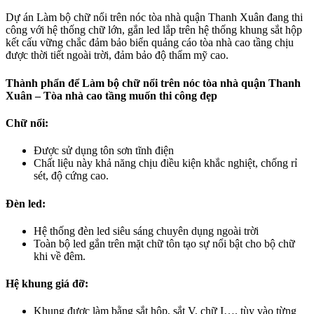
Dự án Làm bộ chữ nổi trên nóc tòa nhà quận Thanh Xuân đang thi
công với hệ thống chữ lớn, gắn led lắp trên hệ thống khung sắt hộp
kết cấu vững chắc đảm bảo biển quảng cáo tòa nhà cao tầng chịu
được thời tiết ngoài trời, đảm bảo độ thẩm mỹ cao.
Thành phẩn để Làm bộ chữ nổi trên nóc tòa nhà quận Thanh
Xuân – Tòa nhà cao tầng muốn thi công đẹp
Chữ nổi:
Được sử dụng tôn sơn tĩnh điện
Chất liệu này khả năng chịu điều kiện khắc nghiệt, chống rỉ
sét, độ cứng cao.
Đèn led:
Hệ thống đèn led siêu sáng chuyên dụng ngoài trời
Toàn bộ led gắn trên mặt chữ tôn tạo sự nổi bật cho bộ chữ
khi về đêm.
Hệ khung giá đỡ:
Khung được làm bằng sắt hộp, sắt V, chữ I…. tùy vào từng