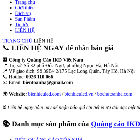
Trang chủ
Giới thiệu
Dịch vụ
Sản Phẩm
Tin tức
LIÊN HỆ
TRANG CHỦ
LIÊN HỆ
📞
LIÊN HỆ NGAY
để nhận
báo giá
🏢
Công ty Quảng Cáo IKD Việt Nam
📍 Trụ sở: Số 32 phố Đốc Ngữ, phường Ngọc Hà, Hà Nội
📍 VP giao dịch: Số 39B/42/175 Lạc Long Quân, Tây Hồ, Hà Nội
📞 Hotline:
0926 110 066
📧 Email:
bientoanha@gmail.com
🌍
Website:
bienhieuled.com
/
bienhieuled.vn
/
bochutoanha.com
⏳
Liên hệ ngay hôm nay để nhận báo giá chi tiết & ưu đãi đặc biệt 
📚
Danh mục sản phẩm của
Quảng cáo IKD
BIỂN QUẢNG CÁO TÒA NHÀ