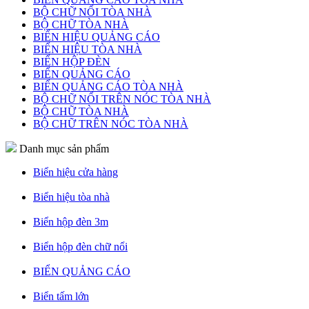
BỘ CHỮ NỔI TÒA NHÀ
BỘ CHỮ TÒA NHÀ
BIỂN HIỆU QUẢNG CÁO
BIỂN HIỆU TÒA NHÀ
BIỂN HỘP ĐÈN
BIỂN QUẢNG CÁO
BIỂN QUẢNG CÁO TÒA NHÀ
BỘ CHỮ NỔI TRÊN NÓC TÒA NHÀ
BỘ CHỮ TÒA NHÀ
BỘ CHỮ TRÊN NÓC TÒA NHÀ
Danh mục sản phẩm
Biển hiệu cửa hàng
Biển hiệu tòa nhà
Biển hộp đèn 3m
Biển hộp đèn chữ nổi
BIỂN QUẢNG CÁO
Biển tấm lớn