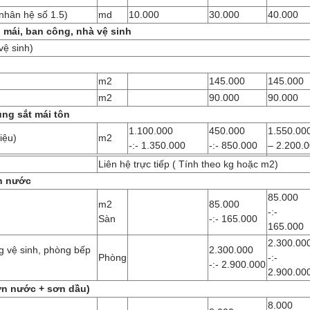
nhân hệ số 1.5)
md
10.000
30.000
40.000
mái, ban công, nhà vệ sinh
vệ sinh)
m2
145.000
145.000
m2
90.000
90.000
ung sắt mái tôn
1.100.000
450.000
1.550.00
iệu)
m2
-:- 1.350.000
-:- 850.000
– 2.200.
Liên hệ trực tiếp ( Tính theo kg hoặc m2)
n nước
85.000
m2
85.000
-:-
Sàn
-:- 165.000
165.000
2.300.00
g vệ sinh, phòng bếp
2.300.000
Phòng
-:-
-:- 2.900.000
2.900.00
ơn nước + sơn dầu)
8.000