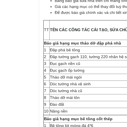
Bảng báo giá sửa nhà trên chỉ mang tín
Giá các hạng mục có thể thay đổi tuỳ thu
Để được báo giá chính xác và chi tiết xin
TT
TÊN CÁC CÔNG TÁC CẢI TẠO, SỬA CH
Báo giá hạng mục tháo dỡ đập phá nhà
1
Đập phá bê tông
2
Đập tường gạch 110, tường 220 nhân hệ s
3
Đục gạch nền cũ
4
Đục gạch ốp tường
5
Tháo dỡ mái ngói
6
Dóc tường nhà vệ sinh
7
Dóc tường nhà cũ
8
Tháo dỡ mái tôn
9
Đào đất
10
Nâng nền
Báo giá hạng mục bê tông cốt thép
1
Bê tông lót móng đá 4*6