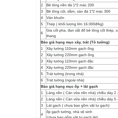
2
Bê tông nền đá 1*2 mác 200
3
Bê tông cột, dầm, sàn đá 1*2 mác 300
4
Ván khuôn
5
Thép ( khối lượng lớn 16.000đ/kg)
Gia cốt pha, đan sắt đổ bê tông cốt thép, x
6
thang
Báo giá hạng mục xây, trát (Tô tường)
1
Xây tường 110mm gạch ống
2
Xây tường 220mm gạch ống
3
Xây tường 110mm gạch đặc
4
Xây tường 220mm gạch đặc
5
Trát tường (trong nhà)
6
Trát tường (ngoài nhà)
Báo giá hạng mục ốp + lát gạch
1
Láng nền ( Cán vữa nền nhà) chiều dày 2 
2
Láng nền ( Cán vữa nền nhà) chiều dày 5
3
Lát gạch ( chưa bao gồm vật tư gạch)
ốp gạch tường, nhà vệ sinh
4
(chưa bao gồm vật tư gạch lát)