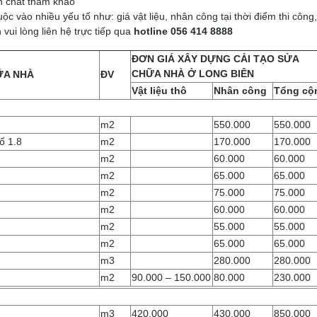
h chất tham khảo
ộc vào nhiều yếu tố như: giá vật liệu, nhân công tại thời điểm thi côn
 vui lòng liên hệ trực tiếp qua
hotline
056 414 8888
ĐƠN GIÁ XÂY DỰNG CẢI TẠO SỬA
CHỮA NHÀ Ở LONG BIÊN
ỮA NHÀ
ĐV
Vật liệu thô
Nhân công
Tổng cộ
m2
550.000
550.000
ố 1.8
m2
170.000
170.000
m2
60.000
60.000
m2
65.000
65.000
m2
75.000
75.000
m2
60.000
60.000
m2
55.000
55.000
m2
65.000
65.000
m3
280.000
280.000
m2
90.000 – 150.000
80.000
230.000
m3
420.000
430.000
850.000