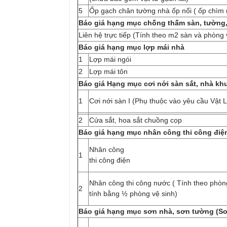
5
Ốp gạch chân tường nhà ốp nổi ( ốp chìm 
Báo giá hạng mục chống thấm sàn, tường, 
Liên hệ trực tiếp (Tính theo m2 sàn và phòng 
Báo giá hạng mục lợp mái nhà
1
Lợp mái ngói
2
Lợp mái tôn
Báo giá Hạng mục cơi nới sàn sắt, nhà kh
1
Cơi nới sàn I (Phụ thuộc vào yêu cầu Vật L
2
Cửa sắt, hoa sắt chuồng cọp
Báo giá hạng mục nhân công thi công điệ
Nhân công
1
thi công điện
Nhân công thi công nước ( Tính theo phòn
2
tính bằng ½ phòng vệ sinh)
Báo giá hạng mục sơn nhà, sơn tường (S