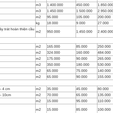
m3
1.400.000
450.000
1.850.00
m3
1.450.000
1.500.000
2.950.00
m2
95.000
105.000
200.000
kg
18.000
9.000
27.000
ây trát hoàn thiện cầu
m2
950.000
1.450.000
2.400.00
m2
165.000
85.000
250.000
m2
324.000
160.000
484.000
m2
175.000
90.000
265.000
m2
350.000
180.000
530.000
m2
65.000
75.000
140.000
m2
65.000
90.000
155.000
– 4 cm
m2
35.000
45.000
80.000
 – 10cm
m2
70.000
65.000
135.000
m2
15.000
95.000
110.000
m2
15.000
85.000
100.000