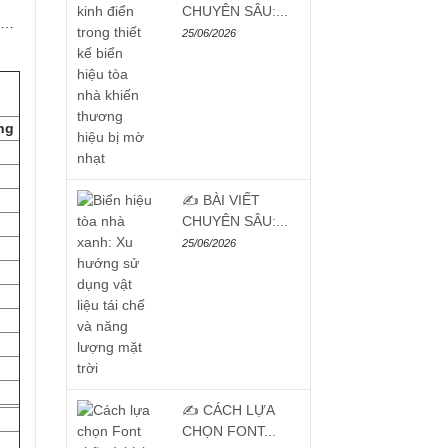
CHUYÊN SÂU:...
g,…
25/06/2026
ng
✍️ BÀI VIẾT
CHUYÊN SÂU:...
25/06/2026
✍️ CÁCH LỰA
CHỌN FONT...