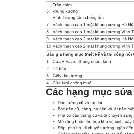
Trần chìm
6
khung xương
Vĩnh Tường tấm chống ẩm
7
Vách thạch cao 1 mặt khung xương Hà Nội
8
Vách thạch cao 1 mặt khung xương Vĩnh 
9
Vách thạch cao 2 mặt khung xương Hà Nội
10
Vách thạch cao 2 mặt khung xương Vĩnh 
Báo giá hạng mục thiết kế và thi công nội 
1
Cửa + Vách: Khung nhôm kính
2
Tủ bếp
3
Giấy dán tường
4
Cửa lưới chống muỗi
Các hạng mục sửa 
Dóc tường cũ và trát lại.
Bóc nền cũ, nâng, hạ nền và lát nền mớ
Phá bỏ cầu thang cũ và di chuyển sang v
Mở rộng hoặc thu hẹp khu vệ sinh, xây 
Đập, phá bỏ, di chuyển tường ngăn đến v