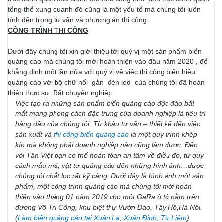
tổng thể xung quanh đó cũng là một yếu tố mà chúng tôi luôn
tính đến trong tư vấn và phương án thi công.
CÔNG TRÌNH THI CÔNG
Dưới đây chúng tôi xin giới thiệu tới quý vị một sản phẩm biển
quảng cáo mà chúng tôi mới hoàn thiện vào đầu năm 2020 , để
khẳng định một lần nữa với quý vị về việc thi công biển hiệu
quảng cáo với bộ chữ nổi gắn đèn led của chúng tôi đã hoàn
thiện thực sự Rất chuyên nghiệp
Việc tạo ra những sản phẩm biển quảng cáo độc đáo bắt
mắt mang phong cách đặc trưng của doanh nghiệp là tiêu trí
hàng đầu của chúng tôi. Từ khâu tư vấn – thiết kế đến việc
sản xuất và
thi công biển quảng cáo
là một quy trình khép
kín mà không phải doanh nghiệp nào cũng làm được. Đến
với Tân Việt bạn có thể hoàn tòan an tâm về điều đó, từ quy
cách mẫu mã, vật tư quảng cáo đến những hình ảnh…được
chúng tôi chắt lọc rất kỹ càng. Dưới đây là hình ảnh một sản
phẩm, một công trình quảng cáo mà chúng tôi mới hoàn
thiện vào tháng 01 năm 2019 cho một GaRa ô tô nằm trên
đường Võ Trí Công, khu biệt thự Vườn Đào, Tây Hồ,Hà Nôi.
(
Làm biển quảng cáo tại Xuân La, Xuân Đỉnh, Từ Liêm
)