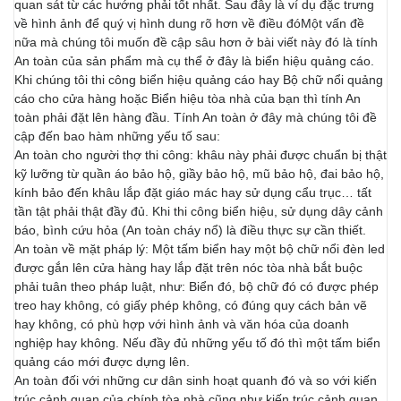
quan sát từ các hướng phải tốt nhất. Sau đây là ví dụ đặc trưng
về hình ảnh để quý vị hình dung rõ hơn về điều đóMột vấn đề
nữa mà chúng tôi muốn đề cập sâu hơn ở bài viết này đó là tính
An toàn của sản phẩm mà cụ thể ở đây là biển hiệu quảng cáo.
Khi chúng tôi thi công biển hiệu quảng cáo hay Bộ chữ nổi quảng
cáo cho cửa hàng hoặc Biển hiệu tòa nhà của bạn thì tính An
toàn phải đặt lên hàng đầu. Tính An toàn ở đây mà chúng tôi đề
cập đến bao hàm những yếu tố sau:
An toàn cho người thợ thi công: khâu này phải được chuẩn bị thật
kỹ lưỡng từ quần áo bảo hộ, giầy bảo hộ, mũ bảo hộ, đai bảo hộ,
kính bảo đến khâu lắp đặt giáo mác hay sử dụng cẩu trục… tất
tần tật phải thật đầy đủ. Khi thi công biển hiệu, sử dụng dây cảnh
báo, bình cứu hỏa (An toàn cháy nổ) là điều thực sự cần thiết.
An toàn về mặt pháp lý: Một tấm biển hay một bộ chữ nổi đèn led
được gắn lên cửa hàng hay lắp đặt trên nóc tòa nhà bắt buộc
phải tuân theo pháp luật, như: Biển đó, bộ chữ đó có được phép
treo hay không, có giấy phép không, có đúng quy cách bản vẽ
hay không, có phù hợp với hình ảnh và văn hóa của doanh
nghiệp hay không. Nếu đầy đủ những yếu tố đó thì một tấm biển
quảng cáo mới được dựng lên.
An toàn đối với những cư dân sinh hoạt quanh đó và so với kiến
trúc cảnh quan của chính tòa nhà cũng như kiến trúc cảnh quan