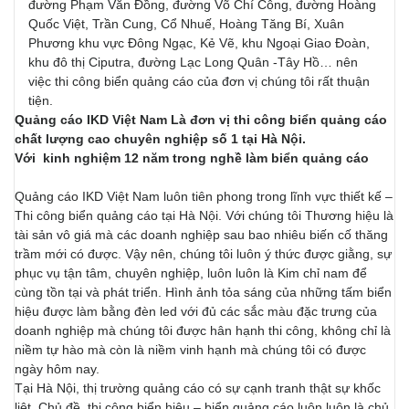
đường Phạm Văn Đồng, đường Võ Chí Công, đường Hoàng
Quốc Việt, Trần Cung, Cổ Nhuế, Hoàng Tăng Bí, Xuân
Phương khu vực Đông Ngạc, Kẻ Vẽ, khu Ngoại Giao Đoàn,
khu đô thị Ciputra, đường Lạc Long Quân -Tây Hồ… nên
việc thi công biển quảng cáo của đơn vị chúng tôi rất thuận
tiện.
Quảng cáo IKD Việt Nam Là đơn vị thi công biển quảng cáo
chất lượng cao chuyên nghiệp số 1 tại Hà Nội.
Với kinh nghiệm 12 năm trong nghề làm biển quảng cáo
Quảng cáo IKD Việt Nam luôn tiên phong trong lĩnh vực thiết kế –
Thi công biển quảng cáo tại Hà Nội. Với chúng tôi Thương hiệu là
tài sản vô giá mà các doanh nghiệp sau bao nhiêu biến cố thăng
trầm mới có được. Vậy nên, chúng tôi luôn ý thức được giằng, sự
phục vụ tận tâm, chuyên nghiệp, luôn luôn là Kim chỉ nam để
cùng tồn tại và phát triển. Hình ảnh tỏa sáng của những tấm biển
hiệu được làm bằng đèn led với đủ các sắc màu đặc trưng của
doanh nghiệp mà chúng tôi được hân hạnh thi công, không chỉ là
niềm tự hào mà còn là niềm vinh hạnh mà chúng tôi có được
ngày hôm nay.
Tại Hà Nội, thị trường quảng cáo có sự cạnh tranh thật sự khốc
liệt. Chủ đề, thi công biển hiệu – biển quảng cáo luôn luôn là chủ