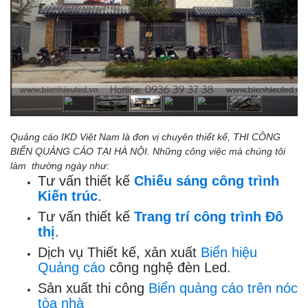
Quảng cáo IKD Việt Nam là đơn vị chuyên thiết kế,
THI CÔNG
BIỂN QUẢNG CÁO TẠI HÀ NỘI
.
Những công việc mà chúng tôi
làm thường ngày như:
Tư vấn thiết kế
Chiếu sáng công trình
Kiến trúc
.
Tư vấn thiết kế
Trang trí công trình Đô
thị
.
Dịch vụ Thiết kế, xản xuất
Biển hiệu
Quảng cáo
công nghệ đèn Led.
Sản xuất thi công
Biển quảng cáo trên nóc
tòa nhà