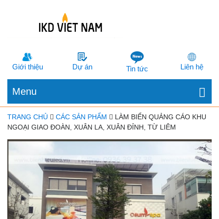
Giới thiệu
Dự án
Liên hệ
Tin tức
Menu
TRANG CHỦ
CÁC SẢN PHẨM
LÀM BIỂN QUẢNG CÁO KHU
NGOẠI GIAO ĐOÀN, XUÂN LA, XUÂN ĐỈNH, TỪ LIÊM