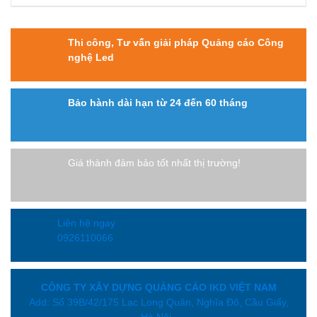
Thi công, Tư vấn giải pháp Quảng cáo Công
nghệ Led
Bảo hành dài hạn từ 24 đến 60 tháng
Giá thành đảm bảo tốt nhất thị trường!
Liên hệ ngay
0926110066
CÔNG TY XÂY DỰNG QUẢNG CÁO IKD VIỆT NAM
Add: Số 39B/42/175 Lạc Long Quân, Nghĩa Đô, Cầu Giấy,