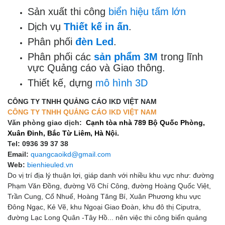
Sản xuất thi công
biển hiệu tấm lớn
Dịch vụ
Thiết kế in ấn
.
Phân phối
đèn Led
.
Phân phối các
sản phẩm 3M
trong lĩnh
vực Quảng cáo và Giao thông.
Thiết kế, dựng
mô hình 3D
CÔNG TY TNHH QUẢNG CÁO IKD VIỆT NAM
CÔNG TY TNHH QUẢNG CÁO IKD VIỆT NAM
Văn phòng giao dịch:
Cạnh tòa nhà 789 Bộ Quốc Phòng,
Xuân Đỉnh, Bắc Từ Liêm, Hà Nội.
Tel: 0936 39 37 38
Email:
quangcaoikd@gmail.com
Web:
bienhieuled.vn
Do vị trí địa lý thuận lợi, giáp danh với nhiều khu vực như: đường
Phạm Văn Đồng, đường Võ Chí Công, đường Hoàng Quốc Việt,
Trần Cung, Cổ Nhuế, Hoàng Tăng Bí, Xuân Phương khu vực
Đông Ngạc, Kẻ Vẽ, khu Ngoại Giao Đoàn, khu đô thị Ciputra,
đường Lạc Long Quân -Tây Hồ... nên việc thi công biển quảng