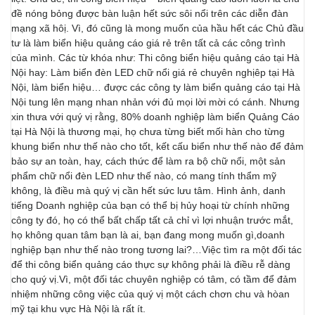
đề nóng bỏng được bàn luận hết sức sôi nổi trên các diễn đàn
mạng xã hôị. Vì, đó cũng là mong muốn của hầu hết các Chủ đầu
tư là làm biển hiệu quảng cáo giá rẻ trên tất cả các công trình
của mình. Các từ khóa như: Thi công biển hiệu quảng cáo tại Hà
Nội hay: Làm biển đèn LED chữ nổi giá rẻ chuyên nghịêp tại Hà
Nội, làm biển hiệu… được các công ty làm biển quảng cáo tại Hà
Nội tung lên mạng nhan nhản với đủ mọi lời mời có cánh. Nhưng
xin thưa với quý vị rằng, 80% doanh nghiệp làm biển Quảng Cáo
tại Hà Nội là thương mại, họ chưa từng biết mối hàn cho từng
khung biển như thế nào cho tốt, kết cấu biển như thế nào để đảm
bảo sự an toàn, hay, cách thức để làm ra bộ chữ nổi, một sản
phẩm chữ nổi đèn LED như thế nào, có mang tính thẩm mỹ
không, là điều mà quý vị cần hết sức lưu tâm. Hình ảnh, danh
tiếng Doanh nghiệp của bạn có thể bị hủy hoại từ chính những
công ty đó, họ có thể bất chấp tất cả chỉ vì lợi nhuận trước mắt,
họ không quan tâm bạn là ai, bạn đang mong muốn gì,doanh
nghiệp bạn như thế nào trong tương lai?…Việc tìm ra một đối tác
để thi công biển quảng cáo thực sự không phải là điều rễ dàng
cho quý vị.Vì, một đối tác chuyên nghiệp có tâm, có tầm để đảm
nhiệm những công việc của quý vị một cách chơn chu và hòan
mỹ tại khu vực Hà Nội là rất ít.