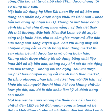
công.Cấu tạo vật tư của bộ chữ TFI… được chúng tôi
sử dụng như sau:
Mặt biển sử dụng hệ Mica Đài Loan 5ly có độ bền cao-
dòng sản phẩm này được nhập khẩu từ Đài Loan – khác
hẳn với dòng sp nhập từ TQ, không bị nứt hoặc cong
vênh khi phải chịu đựng mưa nắng hay thời tiết thay
đổi thất thường. Đặc biệt-Mica Đài Loan có độ xuyên
sáng thật hoàn hảo, cho ta cảm giác mượt mà đều đặn
của dòng ánh sáng xuyên qua. Sau khi dùng máy cắt
chuyên dụng cắt và đánh bóng theo đúng market thì
sản phẩm bề mặt được tạo ra vô cùng hoàn hảo.
Khung chữ; được chúng tôi sử dụng bằng chất liệu
inox 304 có độ bền cao, không hay bị rỉ sét do tác động
của môi trường …không khí tác động. sau khi được
máy cắt laze chuyên dụng cắt thành hình theo market,
thì bằng phương pháp hàn máy kết hợp với đôi bàn tay
khéo léo của người thợ thì hình hài của khung chữ lần
lượt gia đời, sau đó là đến khâu làm kỹ và đánh bóng
sản phẩm…
Một loại vật liệu nữa không thể thiếu của cấu tạo bộ
chữ là đèn LED và bộ đổi nguồn cùng attomat và hệ
thống khởi động từ cho cả hệ thống đèn led. Đèn Led ở