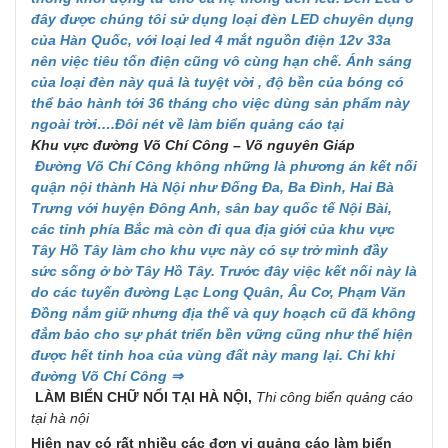
đây được chúng tôi sử dụng loại đèn LED chuyên dụng
của Hàn Quốc, với loại led 4 mắt nguồn điện 12v 33a
nên việc tiêu tốn điện cũng vô cùng hạn chế. Ánh sáng
của loại đèn này quả là tuyệt vời , độ bền của bóng có
thể bảo hành tới 36 tháng cho việc dùng sản phẩm này
ngoài trời….Đôi nét về làm biển quảng cáo tại
Khu vực đường Võ Chí Công – Võ nguyên Giáp
Đường Võ Chí Công không những là phương án kết nối
quận nội thành Hà Nội như Đống Đa, Ba Đình, Hai Bà
Trưng với huyện Đông Anh, sân bay quốc tế Nội Bài,
các tỉnh phía Bắc mà còn đi qua địa giới của khu vực
Tây Hồ Tây làm cho khu vực này có sự trở mình đầy
sức sống ở bờ Tây Hồ Tây. Trước đây việc kết nối này là
do các tuyến đường Lạc Long Quân, Âu Cơ, Phạm Văn
Đồng nắm giữ nhưng địa thế và quy hoạch cũ đã không
đẳm bảo cho sự phát triển bền vững cũng như thể hiện
được hết tinh hoa của vùng đất này mang lại. Chỉ khi
đường Võ Chí Công ⇒
LÀM BIỂN CHỮ NỔI TẠI HÀ NỘI,
Thi công biển quảng cáo
tại hà nội
Hiện nay có rất nhiều các đơn vị quảng cáo làm biển