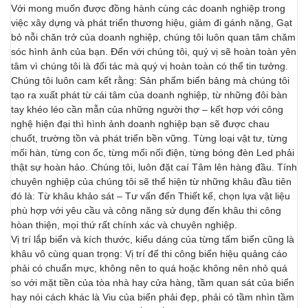
Với mong muốn được đồng hành cùng các doanh nghiệp trong
việc xây dựng và phát triển thương hiệu, giảm đi gánh nặng, Gạt
bỏ nỗi chăn trở của doanh nghiệp, chúng tôi luôn quan tâm chăm
sóc hình ảnh của bạn. Đến với chúng tôi, quý vị sẽ hoàn toàn yên
tâm vì chúng tôi là đối tác mà quý vị hoàn toàn có thể tin tưởng.
Chúng tôi luôn cam kết rằng: Sản phẩm biển bảng mà chúng tôi
tạo ra xuất phát từ cái tâm của doanh nghiệp, từ những đôi bàn
tay khéo léo cần mẫn của những người thợ – kết hợp với công
nghệ hiện đại thì hình ảnh doanh nghiệp bạn sẽ được chau
chuốt, trường tồn và phát triển bền vững. Từng loại vật tư, từng
mối hàn, từng con ốc, từng mối nối điện, từng bóng đèn Led phải
thật sự hoàn hảo. Chúng tôi, luôn đặt caí Tâm lên hàng đầu. Tính
chuyên nghiệp của chúng tôi sẽ thể hiện từ những khâu đầu tiên
đó là: Từ khâu khảo sát – Tư vấn đến Thiết kế, chọn lựa vật liệu
phù hợp với yêu cầu và công năng sử dụng đến khâu thi công
hòan thiện, mọi thứ rất chính xác và chuyên nghiệp.
Vị trí lắp biển và kích thước, kiểu dáng của từng tấm biển cũng là
khâu vô cùng quan trọng: Vị trí để thi công biển hiệu quảng cáo
phải có chuẩn mực, không nên to quá hoặc không nên nhỏ quá
so với mặt tiền của tòa nhà hay cửa hàng, tầm quan sát của biển
hay nói cách khác là Viu của biển phải đẹp, phải có tầm nhìn tầm