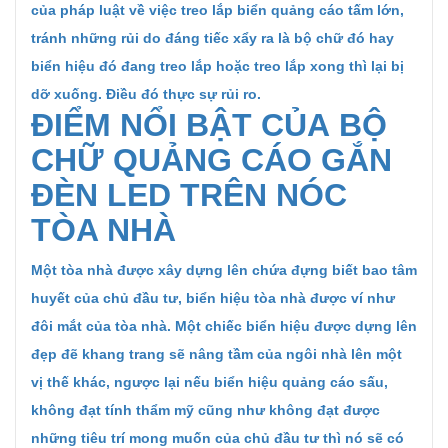
của pháp luật về việc treo lắp biển quảng cáo tấm lớn,
tránh những rủi do đáng tiếc xẩy ra là bộ chữ đó hay
biển hiệu đó đang treo lắp hoặc treo lắp xong thì lại bị
dỡ xuống. Điều đó thực sự rủi ro.
ĐIỂM NỔI BẬT CỦA BỘ
CHỮ QUẢNG CÁO GẮN
ĐÈN LED TRÊN NÓC
TÒA NHÀ
Một tòa nhà được xây dựng lên chứa đựng biết bao tâm
huyết của chủ đầu tư, biển hiệu tòa nhà được ví như
đôi mắt của tòa nhà. Một chiếc biển hiệu được dựng lên
đẹp đẽ khang trang sẽ nâng tầm của ngôi nhà lên một
vị thế khác, ngược lại nếu biển hiệu quảng cáo sấu,
không đạt tính thẩm mỹ cũng như không đạt được
những tiêu trí mong muốn của chủ đầu tư thì nó sẽ có