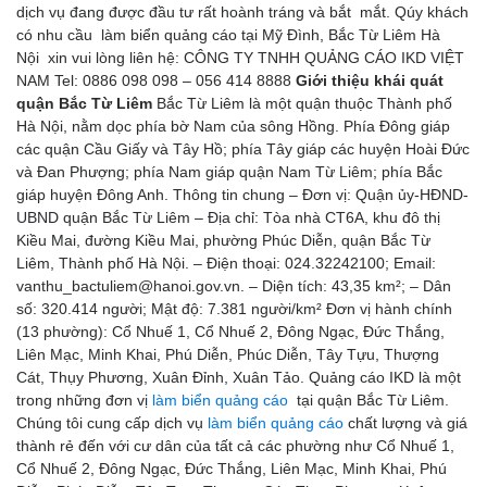
dịch vụ đang được đầu tư rất hoành tráng và bắt mắt. Qúy khách
có nhu cầu làm biển quảng cáo tại Mỹ Đình, Bắc Từ Liêm Hà
Nội xin vui lòng liên hệ: CÔNG TY TNHH QUẢNG CÁO IKD VIỆT
NAM Tel: 0886 098 098 – 056 414 8888
Giới thiệu khái quát
quận Bắc Từ Liêm
Bắc Từ Liêm là một quận thuộc Thành phố
Hà Nội, nằm dọc phía bờ Nam của sông Hồng. Phía Đông giáp
các quận Cầu Giấy và Tây Hồ; phía Tây giáp các huyện Hoài Đức
và Đan Phượng; phía Nam giáp quận Nam Từ Liêm; phía Bắc
giáp huyện Đông Anh. Thông tin chung – Đơn vị: Quận ủy-HĐND-
UBND quận Bắc Từ Liêm – Địa chỉ: Tòa nhà CT6A, khu đô thị
Kiều Mai, đường Kiều Mai, phường Phúc Diễn, quận Bắc Từ
Liêm, Thành phố Hà Nội. – Điện thoại: 024.32242100; Email:
vanthu_bactuliem@hanoi.gov.vn. – Diện tích: 43,35 km²; – Dân
số: 320.414 người; Mật độ: 7.381 người/km² Đơn vị hành chính
(13 phường): Cổ Nhuế 1, Cổ Nhuế 2, Đông Ngạc, Đức Thắng,
Liên Mạc, Minh Khai, Phú Diễn, Phúc Diễn, Tây Tựu, Thượng
Cát, Thụy Phương, Xuân Đỉnh, Xuân Tảo. Quảng cáo IKD là một
trong những đơn vị
làm biển quảng cáo
tại quận Bắc Từ Liêm.
Chúng tôi cung cấp dịch vụ
làm biển quảng cáo
chất lượng và giá
thành rẻ đến với cư dân của tất cả các phường như Cổ Nhuế 1,
Cổ Nhuế 2, Đông Ngạc, Đức Thắng, Liên Mạc, Minh Khai, Phú