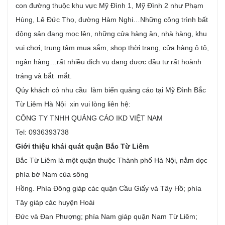
con đường thuộc khu vực Mỹ Đình 1, Mỹ Đình 2 như Phạm
Hùng, Lê Đức Thọ, đường Hàm Nghi…Những công trình bất
động sản đang mọc lên, những cửa hàng ăn, nhà hàng, khu
vui chơi, trung tâm mua sắm, shop thời trang, cửa hàng ô tô,
ngân hàng…rất nhiều dịch vụ đang được đầu tư rất hoành
tráng và bắt mắt.
Qúy khách có nhu cầu làm biển quảng cáo tại Mỹ Đình Bắc
Từ Liêm Hà Nội xin vui lòng liên hệ:
CÔNG TY TNHH QUẢNG CÁO IKD VIỆT NAM
Tel: 0936393738
Giới thiệu khái quát quận Bắc Từ Liêm
Bắc Từ Liêm là một quận thuộc Thành phố Hà Nội, nằm dọc
phía bờ Nam của sông
Hồng. Phía Đông giáp các quận Cầu Giấy và Tây Hồ; phía
Tây giáp các huyện Hoài
Đức và Đan Phượng; phía Nam giáp quận Nam Từ Liêm;