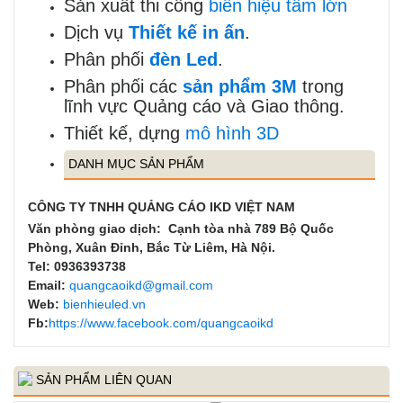
Sản xuất thi công
biển hiệu tấm lớn
Dịch vụ
Thiết kế in ấn
.
Phân phối
đèn Led
.
Phân phối các
sản phẩm 3M
trong
lĩnh vực Quảng cáo và Giao thông.
Thiết kế, dựng
mô hình 3D
DANH MỤC SẢN PHẨM
CÔNG TY TNHH QUẢNG CÁO IKD VIỆT NAM
Văn phòng giao dịch:
Cạnh tòa nhà 789 Bộ Quốc
Phòng, Xuân Đỉnh, Bắc Từ Liêm, Hà Nội.
Tel: 0936393738
Email:
quangcaoikd@gmail.com
Web:
bienhieuled.vn
Fb:
https://www.facebook.com/quangcaoikd
SẢN PHẨM LIÊN QUAN