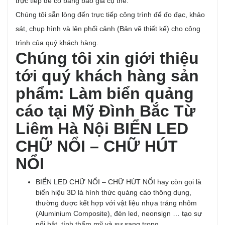
trực tiếp để có bảng báo giá cụ thể.
Chúng tôi sẵn lòng đến trực tiếp công trình để đo đạc, khảo
sát, chụp hình và lên phối cảnh (Bản vẽ thiết kế) cho công
trình của quý khách hàng.
Chúng tôi xin giới thiệu
tới quý khách hàng sản
phẩm: Làm biển quảng
cáo tại Mỹ Đình Bắc Từ
Liêm Hà Nội
BIỂN LED
CHỮ NỔI – CHỮ HÚT
NỔI
BIỂN LED CHỮ NỔI – CHỮ HÚT NỔI hay còn gọi là
biển hiệu 3D là hình thức quảng cáo thông dụng,
thường được kết hợp với vật liệu nhựa tráng nhôm
(Aluminium Composite), đèn led, neonsign … tạo sự
nổi bật, tính thẩm mỹ và sự sang trọng.