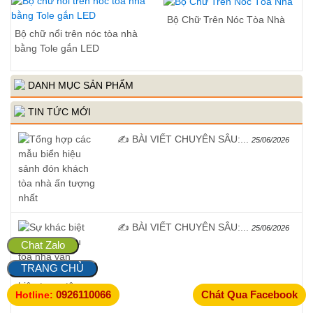
Bộ Chữ Trên Nóc Tòa Nhà
Bộ chữ nổi trên nóc tòa nhà
bằng Tole gắn LED
DANH MỤC SẢN PHẨM
TIN TỨC MỚI
✍️ BÀI VIẾT CHUYÊN SÂU:...
25/06/2026
✍️ BÀI VIẾT CHUYÊN SÂU:...
25/06/2026
Chat Zalo
TRANG CHỦ
0926110066
Chát Qua Facebook
Hotline: