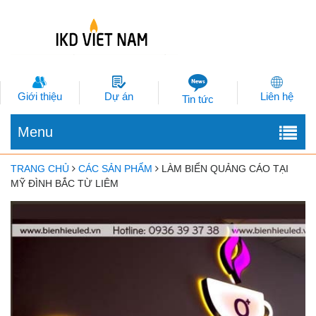
Giới thiệu
Dự án
Liên hệ
Tin tức
Menu
TRANG CHỦ
CÁC SẢN PHẨM
LÀM BIỂN QUẢNG CÁO TẠI
MỸ ĐÌNH BẮC TỪ LIÊM