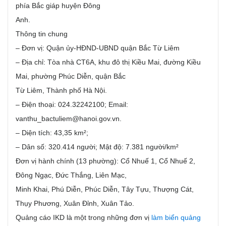
phía Bắc giáp huyện Đông
Anh.
Thông tin chung
– Đơn vị: Quận ủy-HĐND-UBND quận Bắc Từ Liêm
– Địa chỉ: Tòa nhà CT6A, khu đô thị Kiều Mai, đường Kiều
Mai, phường Phúc Diễn, quận Bắc
Từ Liêm, Thành phố Hà Nội.
– Điện thoại: 024.32242100; Email:
vanthu_bactuliem@hanoi.gov.vn.
– Diện tích: 43,35 km²;
– Dân số: 320.414 người; Mật độ: 7.381 người/km²
Đơn vị hành chính (13 phường): Cổ Nhuế 1, Cổ Nhuế 2,
Đông Ngạc, Đức Thắng, Liên Mạc,
Minh Khai, Phú Diễn, Phúc Diễn, Tây Tựu, Thượng Cát,
Thụy Phương, Xuân Đỉnh, Xuân Tảo.
Quảng cáo IKD là một trong những đơn vị
làm biển quảng