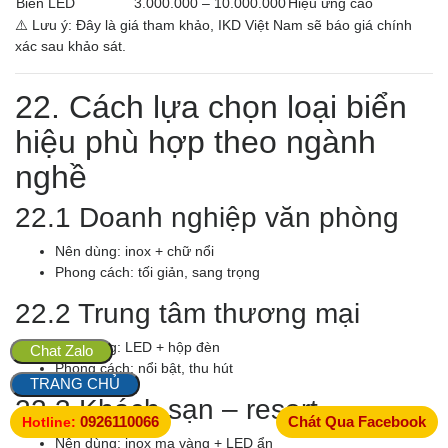
Biển LED
3.000.000 – 10.000.000
Hiệu ứng cao
⚠️ Lưu ý: Đây là giá tham khảo, IKD Việt Nam sẽ báo giá chính
xác sau khảo sát.
22. Cách lựa chọn loại biển
hiệu phù hợp theo ngành
nghề
22.1 Doanh nghiệp văn phòng
Nên dùng: inox + chữ nổi
Phong cách: tối giản, sang trọng
22.2 Trung tâm thương mại
Nên dùng: LED + hộp đèn
Chat Zalo
Phong cách: nổi bật, thu hút
TRANG CHỦ
22.3 Khách sạn – resort
0926110066
Chát Qua Facebook
Hotline:
Nên dùng: inox mạ vàng + LED ẩn