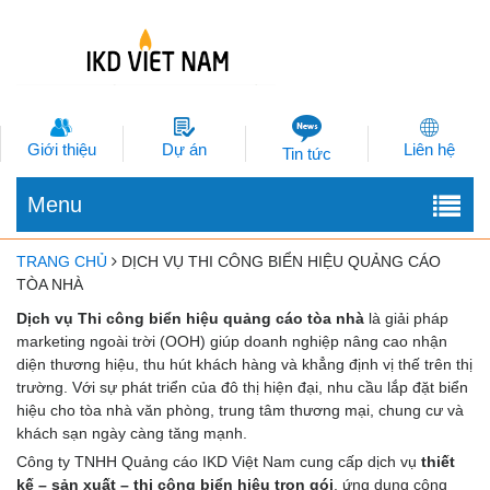
Giới thiệu
Dự án
Liên hệ
Tin tức
Menu
TRANG CHỦ
DỊCH VỤ THI CÔNG BIỂN HIỆU QUẢNG CÁO
TÒA NHÀ
Dịch vụ Thi công biển hiệu quảng cáo tòa nhà
là giải pháp
marketing ngoài trời (OOH) giúp doanh nghiệp nâng cao nhận
diện thương hiệu, thu hút khách hàng và khẳng định vị thế trên thị
trường. Với sự phát triển của đô thị hiện đại, nhu cầu lắp đặt biển
hiệu cho tòa nhà văn phòng, trung tâm thương mại, chung cư và
khách sạn ngày càng tăng mạnh.
Công ty TNHH Quảng cáo IKD Việt Nam cung cấp dịch vụ
thiết
kế – sản xuất – thi công biển hiệu trọn gói
, ứng dụng công