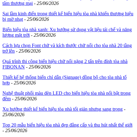
tâm thương mại
-
25/06/2026
Sai lầm kinh điển trong thiết kế biển hiệu tòa nhà khiến thương hiệu
bị mờ nhạt
-
25/06/2026
Biển hiệu tòa nhà xanh: Xu hướng sử dụng vật liệu tái chế và năng
lượng mặt trời
-
25/06/2026
Cách lựa chọn Font chữ và kích thước chữ nổi cho tòa nhà 20 tầng
trở lên
-
25/06/2026
Quá trình thi công biển hiệu chữ nổi nặng 2 tấn trên đỉnh tòa nhà
FIBONAN
-
25/06/2026
Thiết kế hệ thống biển chỉ dẫn (Signage) đồng bộ cho tòa nhà tổ
hợp
-
25/06/2026
Nghệ thuật phối màu đèn LED cho biển hiệu tòa nhà nổi bật trong
đêm
-
25/06/2026
Xu hướng thiết kế biển hiệu tòa nhà tối giản nhưng sang trọng
-
25/06/2026
Top 20 mẫu biển hiệu tòa nhà đẹp đẳng cấp và thu hút nhất thế giới
-
25/06/2026