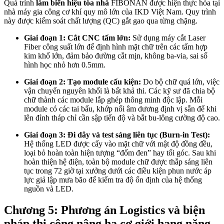
Quá trình
làm biển hiệu tòa nhà
FIBONAN được hiện thực hóa tại
nhà máy gia công cơ khí quy mô lớn của IKD Việt Nam. Quy trình
này được kiểm soát chất lượng (QC) gắt gao qua từng chặng.
Giai đoạn 1: Cắt CNC tấm lớn:
Sử dụng máy cắt Laser
Fiber công suất lớn để định hình mặt chữ trên các tấm hợp
kim khổ lớn, đảm bảo đường cắt mịn, không ba-via, sai số
hình học nhỏ hơn 0.5mm.
Giai đoạn 2: Tạo module cấu kiện:
Do bộ chữ quá lớn, việc
vận chuyển nguyên khối là bất khả thi. Các kỹ sư đã chia bộ
chữ thành các module lắp ghép thông minh độc lập. Mỗi
module có các tai bấu, khớp nối âm dương định vị sẵn để khi
lên đỉnh tháp chỉ cần sập tiến độ và bắt bu-lông cường độ cao.
Giai đoạn 3: Đi dây và test sáng liên tục (Burn-in Test):
Hệ thống LED được cấy vào mặt chữ với mật độ đồng đều,
loại bỏ hoàn toàn hiện tượng “đốm đen” hay tối góc. Sau khi
hoàn thiện hệ điện, toàn bộ module chữ được thắp sáng liên
tục trong 72 giờ tại xưởng dưới các điều kiện phun nước áp
lực giả lập mưa bão để kiểm tra độ ổn định của hệ thống
nguồn và LED.
Chương 5: Phương án Logistics và biện
pháp thi công nâng hạ cơ giới hạng nặng