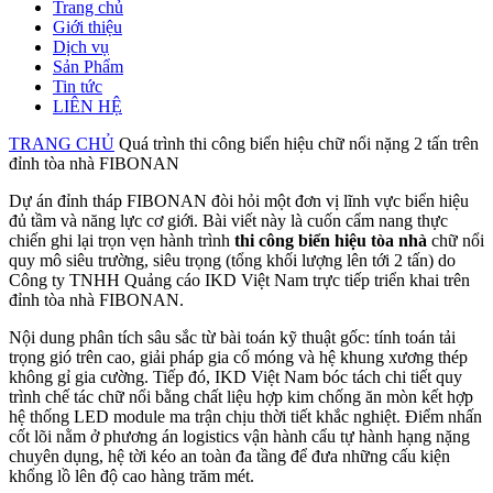
Trang chủ
Giới thiệu
Dịch vụ
Sản Phẩm
Tin tức
LIÊN HỆ
TRANG CHỦ
Quá trình thi công biển hiệu chữ nổi nặng 2 tấn trên
đỉnh tòa nhà FIBONAN
Dự án đỉnh tháp FIBONAN đòi hỏi một đơn vị lĩnh vực biển hiệu
đủ tầm và năng lực cơ giới. Bài viết này là cuốn cẩm nang thực
chiến ghi lại trọn vẹn hành trình
thi công biển hiệu tòa nhà
chữ nổi
quy mô siêu trường, siêu trọng (tổng khối lượng lên tới 2 tấn) do
Công ty TNHH Quảng cáo IKD Việt Nam trực tiếp triển khai trên
đỉnh tòa nhà FIBONAN.
Nội dung phân tích sâu sắc từ bài toán kỹ thuật gốc: tính toán tải
trọng gió trên cao, giải pháp gia cố móng và hệ khung xương thép
không gỉ gia cường. Tiếp đó, IKD Việt Nam bóc tách chi tiết quy
trình chế tác chữ nổi bằng chất liệu hợp kim chống ăn mòn kết hợp
hệ thống LED module ma trận chịu thời tiết khắc nghiệt. Điểm nhấn
cốt lõi nằm ở phương án logistics vận hành cẩu tự hành hạng nặng
chuyên dụng, hệ tời kéo an toàn đa tầng để đưa những cấu kiện
khổng lồ lên độ cao hàng trăm mét.