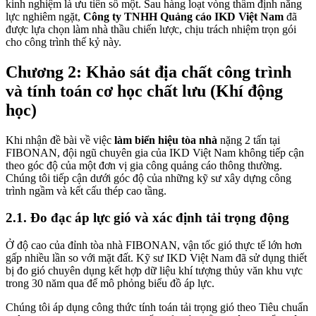
kinh nghiệm là ưu tiên số một. Sau hàng loạt vòng thẩm định năng
lực nghiêm ngặt,
Công ty TNHH Quảng cáo IKD Việt Nam
đã
được lựa chọn làm nhà thầu chiến lược, chịu trách nhiệm trọn gói
cho công trình thế kỷ này.
Chương 2: Khảo sát địa chất công trình
và tính toán cơ học chất lưu (Khí động
học)
Khi nhận đề bài về việc
làm biển hiệu tòa nhà
nặng 2 tấn tại
FIBONAN, đội ngũ chuyên gia của IKD Việt Nam không tiếp cận
theo góc độ của một đơn vị gia công quảng cáo thông thường.
Chúng tôi tiếp cận dưới góc độ của những kỹ sư xây dựng công
trình ngầm và kết cấu thép cao tầng.
2.1. Đo đạc áp lực gió và xác định tải trọng động
Ở độ cao của đỉnh tòa nhà FIBONAN, vận tốc gió thực tế lớn hơn
gấp nhiều lần so với mặt đất. Kỹ sư IKD Việt Nam đã sử dụng thiết
bị đo gió chuyên dụng kết hợp dữ liệu khí tượng thủy văn khu vực
trong 30 năm qua để mô phỏng biểu đồ áp lực.
Chúng tôi áp dụng công thức tính toán tải trọng gió theo Tiêu chuẩn