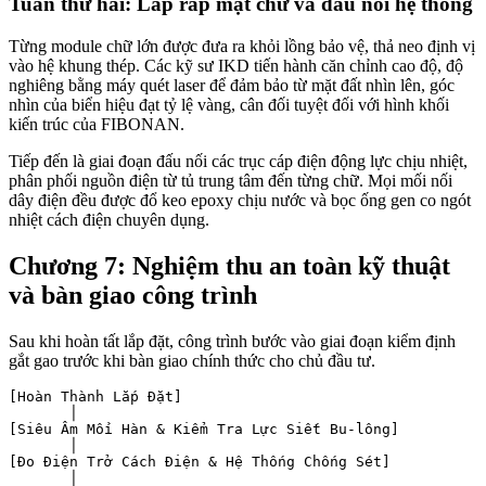
Tuần thứ hai: Lắp ráp mặt chữ và đấu nối hệ thống
Từng module chữ lớn được đưa ra khỏi lồng bảo vệ, thả neo định vị
vào hệ khung thép. Các kỹ sư IKD tiến hành căn chỉnh cao độ, độ
nghiêng bằng máy quét laser để đảm bảo từ mặt đất nhìn lên, góc
nhìn của biển hiệu đạt tỷ lệ vàng, cân đối tuyệt đối với hình khối
kiến trúc của FIBONAN.
Tiếp đến là giai đoạn đấu nối các trục cáp điện động lực chịu nhiệt,
phân phối nguồn điện từ tủ trung tâm đến từng chữ. Mọi mối nối
dây điện đều được đổ keo epoxy chịu nước và bọc ống gen co ngót
nhiệt cách điện chuyên dụng.
Chương 7: Nghiệm thu an toàn kỹ thuật
và bàn giao công trình
Sau khi hoàn tất lắp đặt, công trình bước vào giai đoạn kiểm định
gắt gao trước khi bàn giao chính thức cho chủ đầu tư.
[Hoàn Thành Lắp Đặt]

       │

[Siêu Âm Mối Hàn & Kiểm Tra Lực Siết Bu-lông]

       │

[Đo Điện Trở Cách Điện & Hệ Thống Chống Sét]

       │
