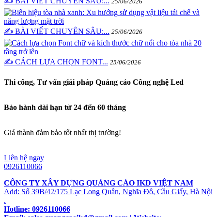
✍️ BÀI VIẾT CHUYÊN SÂU:...
25/06/2026
✍️ BÀI VIẾT CHUYÊN SÂU:...
25/06/2026
✍️ CÁCH LỰA CHỌN FONT...
25/06/2026
Thi công, Tư vấn giải pháp Quảng cáo Công nghệ Led
Bảo hành dài hạn từ 24 đến 60 tháng
Giá thành đảm bảo tốt nhất thị trường!
Liên hệ ngay
0926110066
CÔNG TY XÂY DỰNG QUẢNG CÁO IKD VIỆT NAM
Add: Số 39B/42/175 Lạc Long Quân, Nghĩa Đô, Cầu Giấy, Hà Nội
.
Hotline: 0926110066