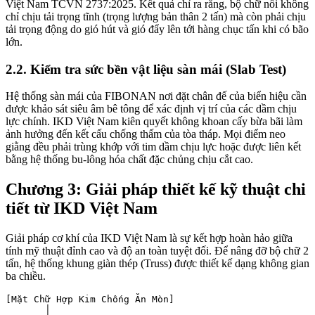
Việt Nam TCVN 2737:2025. Kết quả chỉ ra rằng, bộ chữ nổi không
chỉ chịu tải trọng tĩnh (trọng lượng bản thân 2 tấn) mà còn phải chịu
tải trọng động do gió hút và gió đẩy lên tới hàng chục tấn khi có bão
lớn.
2.2. Kiểm tra sức bền vật liệu sàn mái (Slab Test)
Hệ thống sàn mái của FIBONAN nơi đặt chân đế của biển hiệu cần
được khảo sát siêu âm bê tông để xác định vị trí của các dầm chịu
lực chính. IKD Việt Nam kiên quyết không khoan cấy bừa bãi làm
ảnh hưởng đến kết cấu chống thấm của tòa tháp. Mọi điểm neo
giằng đều phải trùng khớp với tim dầm chịu lực hoặc được liên kết
bằng hệ thống bu-lông hóa chất đặc chủng chịu cắt cao.
Chương 3: Giải pháp thiết kế kỹ thuật chi
tiết từ IKD Việt Nam
Giải pháp cơ khí của IKD Việt Nam là sự kết hợp hoàn hảo giữa
tính mỹ thuật đỉnh cao và độ an toàn tuyệt đối. Để nâng đỡ bộ chữ 2
tấn, hệ thống khung giàn thép (Truss) được thiết kế dạng không gian
ba chiều.
[Mặt Chữ Hợp Kim Chống Ăn Mòn] 

       │
