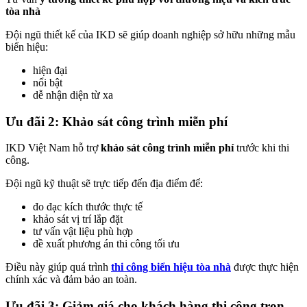
tòa nhà
Đội ngũ thiết kế của IKD sẽ giúp doanh nghiệp sở hữu những mẫu
biển hiệu:
hiện đại
nổi bật
dễ nhận diện từ xa
Ưu đãi 2: Khảo sát công trình miễn phí
IKD Việt Nam hỗ trợ
khảo sát công trình miễn phí
trước khi thi
công.
Đội ngũ kỹ thuật sẽ trực tiếp đến địa điểm để:
đo đạc kích thước thực tế
khảo sát vị trí lắp đặt
tư vấn vật liệu phù hợp
đề xuất phương án thi công tối ưu
Điều này giúp quá trình
thi công biển hiệu tòa nhà
được thực hiện
chính xác và đảm bảo an toàn.
Ưu đãi 3: Giảm giá cho khách hàng thi công trọn