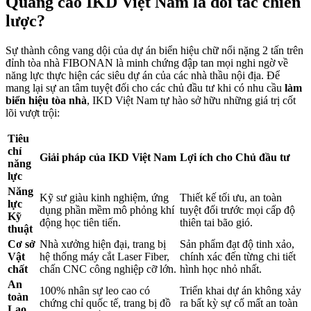
Quảng cáo IKD Việt Nam là đối tác chiến
lược?
Sự thành công vang dội của dự án biển hiệu chữ nổi nặng 2 tấn trên
đỉnh tòa nhà FIBONAN là minh chứng đập tan mọi nghi ngờ về
năng lực thực hiện các siêu dự án của các nhà thầu nội địa. Để
mang lại sự an tâm tuyệt đối cho các chủ đầu tư khi có nhu cầu
làm
biển hiệu tòa nhà
, IKD Việt Nam tự hào sở hữu những giá trị cốt
lõi vượt trội:
Tiêu
chí
Giải pháp của IKD Việt Nam
Lợi ích cho Chủ đầu tư
năng
lực
Năng
Kỹ sư giàu kinh nghiệm, ứng
Thiết kế tối ưu, an toàn
lực
dụng phần mềm mô phỏng khí
tuyệt đối trước mọi cấp độ
Kỹ
động học tiên tiến.
thiên tai bão gió.
thuật
Cơ sở
Nhà xưởng hiện đại, trang bị
Sản phẩm đạt độ tinh xảo,
Vật
hệ thống máy cắt Laser Fiber,
chính xác đến từng chi tiết
chất
chấn CNC công nghiệp cỡ lớn.
hình học nhỏ nhất.
An
100% nhân sự leo cao có
Triển khai dự án không xảy
toàn
chứng chỉ quốc tế, trang bị đồ
ra bất kỳ sự cố mất an toàn
Lao