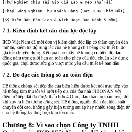
[Thử Nghiệm Chịu Tải Gió Giả Lập & Kéo Thử Tải]

       │

[Thắp Sáng Nghiệm Thu Khách Hàng (Đạt 100% Thẩm Mỹ)]

       │

7.1. Kiểm định kết cấu chịu lực độc lập
IKD Việt Nam đã mời đơn vị kiểm định độc lập có thẩm quyền đến
thử tải, kiểm tra độ rung lắc của hệ khung chữ bằng các thiết bị đo
gia tốc chuyên dụng. Kết quả cho thấy hệ khung có biên độ dao
động nằm trong giới hạn an toàn cho phép của tiêu chuẩn xây dựng
quốc gia, chịu được sức gió vượt mức yêu cầu thiết kế ban đầu.
7.2. Đo đạc các thông số an toàn điện
Hệ thống chống sét tiếp địa của biển hiệu được kết nối trực tiếp vào
hệ thống kim thu lôi và lưới tiếp địa của tòa nhà FIBONAN với
điện trở tiếp đất đo được thấp hơn 4 Ohm, đảm bảo an toàn tuyệt đối
khi xảy ra hiện tượng dông sét. Hệ thống nguồn điện đạt hiệu suất
chuyển đổi cao, không gây hiện tượng sụt áp hay nhiễu sóng điện từ
cho hệ thống kỹ thuật nội khu tòa nhà.
Chương 8: Vì sao chọn Công ty TNHH