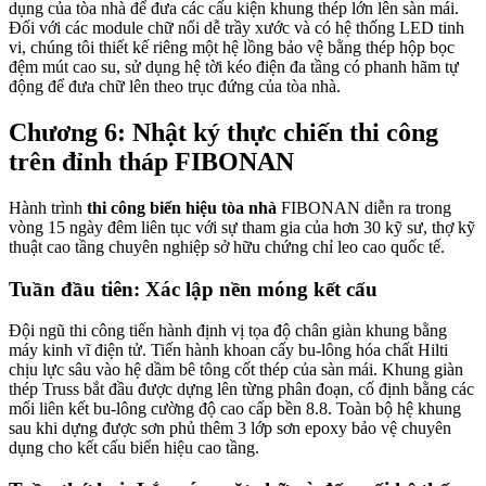
dụng của tòa nhà để đưa các cấu kiện khung thép lớn lên sàn mái.
Đối với các module chữ nổi dễ trầy xước và có hệ thống LED tinh
vi, chúng tôi thiết kế riêng một hệ lồng bảo vệ bằng thép hộp bọc
đệm mút cao su, sử dụng hệ tời kéo điện đa tầng có phanh hãm tự
động để đưa chữ lên theo trục đứng của tòa nhà.
Chương 6: Nhật ký thực chiến thi công
trên đỉnh tháp FIBONAN
Hành trình
thi công biển hiệu tòa nhà
FIBONAN diễn ra trong
vòng 15 ngày đêm liên tục với sự tham gia của hơn 30 kỹ sư, thợ kỹ
thuật cao tầng chuyên nghiệp sở hữu chứng chỉ leo cao quốc tế.
Tuần đầu tiên: Xác lập nền móng kết cấu
Đội ngũ thi công tiến hành định vị tọa độ chân giàn khung bằng
máy kinh vĩ điện tử. Tiến hành khoan cấy bu-lông hóa chất Hilti
chịu lực sâu vào hệ dầm bê tông cốt thép của sàn mái. Khung giàn
thép Truss bắt đầu được dựng lên từng phân đoạn, cố định bằng các
mối liên kết bu-lông cường độ cao cấp bền 8.8. Toàn bộ hệ khung
sau khi dựng được sơn phủ thêm 3 lớp sơn epoxy bảo vệ chuyên
dụng cho kết cấu biển hiệu cao tầng.