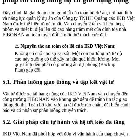
Đây chính là giai đoạn cam go nhất của toàn bộ dự án, nơi bản lĩnh
và năng lực quản lý dự án của Công ty TNHH Quảng cáo IKD Việt
Nam được thể hiện rõ nét nhất. Vận chuyển 2 tấn vật liệu thép,
nhôm và thiết bị điện lên độ cao hàng trăm mét của đỉnh tòa nhà
FIBONAN an toàn tuyệt đối là một thử thách cực đại.
⚠️
Nguyên tắc an toàn cốt lõi của IKD Việt Nam:
Không có chỗ cho sự sai sót. Một con bu-lông rơi từ độ
cao này xuống có thể gây ra hậu quả khôn lường. Mọi
quy trình đều phải có phương án dự phòng (Backup
Plan) gấp đôi.
5.1. Phân luồng giao thông và tập kết vật tư
Vật tư được xe tải hạng nặng của IKD Việt Nam vận chuyển đến
công trường FIBONAN vào khung giờ đêm để tránh ùn tắc giao
thông đô thị. Toàn bộ khu vực hạ tải được rào chắn, đặt biển cảnh
báo và có nhân sự phân luồng chuyên trách.
5.2. Giải pháp cẩu tự hành và hệ tời kéo đa tầng
IKD Việt Nam đã phối hợp với đơn vị vận hành cẩu tháp chuyên