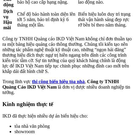
bảo hộ cao cấp hạng nặng.
lao động nào.
động
Dịch
Chế độ bảo hành toàn diện lên
Biển hiệu luôn duy trì trạng
vụ
tới 5 năm, bảo trì định kỳ 6
thái vận hành sáng đẹp rực
Hậu
tháng một lần.
rỡ bền bỉ theo năm tháng.
mãi
Công ty TNHH Quảng cáo IKD Việt Nam không chỉ đơn thuần tạo
ra một bảng hiệu quảng cáo thông thường. Chúng tôi kiến tạo nên
những tác phẩm nghệ thuật kỹ thuật cao, những “ngọn hải đăng”
thương hiệu đích thực ngự trị hiên ngang trên đỉnh các công trình
kiến trúc tầm cỡ. Sự tin tưởng của quý khách hàng chính là động
lực để IKD Việt Nam tiếp tục chinh phục những đỉnh cao mới trên
khắp dải đất hình chữ S.
Trong lĩnh vực
thi công biển hiệu tòa nhà
,
Công ty TNHH
Quảng Cáo IKD Việt Nam
là đơn vị được nhiều doanh nghiệp tin
tưởng.
Kinh nghiệm thực tế
IKD đã thực hiện nhiều dự án biển hiệu cho:
tòa nhà văn phòng
showroom