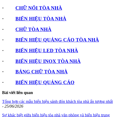
·
CHỮ NỔI TÒA NHÀ
·
BIỂN HIỆU TÒA NHÀ
·
CHỮ TÒA NHÀ
·
BIỂN HIỆU QUẢNG CÁO TÒA NHÀ
·
BIỂN HIỆU LED TÒA NHÀ
·
BIỂN HIỆU INOX TÒA NHÀ
·
BẢNG CHỮ TÒA NHÀ
·
BIỂN HIỆU QUẢNG CÁO
Bài viết liên quan
Tổng hợp các mẫu biển hiệu sảnh đón khách tòa nhà ấn tượng nhất
-
25/06/2026
Sự khác biệt giữa biển hiệu tòa nhà văn phòng và biển hiệu trung