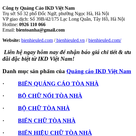
Công ty Quảng Cáo IKD Việt Nam
Trụ sở: Số 32 phố Đốc Ngữ, phường Ngọc Hà, Hà Nội
VP giao dịch: Số 39B/42/175 Lạc Long Quân, Tây Hồ, Hà Nội
Hotline:
0926 110 066
Email:
bientoanha@gmail.com
Website:
bienhieuled.com
/
bienhieuled.vn
/
bienhieuled.com/
Liên hệ ngay hôm nay để nhận báo giá chi tiết & ưu
đãi đặc biệt từ IKD Việt Nam!
Danh mục sản phẩm của
Quảng cáo IKD Việt Nam
·
BIỂN QUẢNG CÁO TÒA NHÀ
·
BỘ CHỮ NỔI TÒA NHÀ
·
BỘ CHỮ TÒA NHÀ
·
BIỂN CHỮ TÒA NHÀ
·
BIỂN HIỆU CHỮ TÒA NHÀ