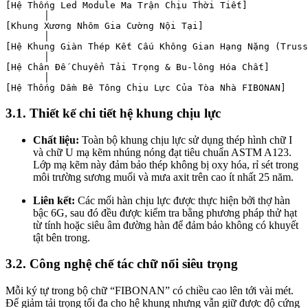
[Hệ Thống Led Module Ma Trận Chịu Thời Tiết]

       │

[Khung Xương Nhôm Gia Cường Nội Tại]

       │

[Hệ Khung Giàn Thép Kết Cấu Không Gian Hạng Nặng (Truss
       │

[Hệ Chân Đế Chuyển Tải Trọng & Bu-lông Hóa Chất]

       │

3.1. Thiết kế chi tiết hệ khung chịu lực
Chất liệu:
Toàn bộ khung chịu lực sử dụng thép hình chữ I
và chữ U mạ kẽm nhúng nóng đạt tiêu chuẩn ASTM A123.
Lớp mạ kẽm này đảm bảo thép không bị oxy hóa, rỉ sét trong
môi trường sương muối và mưa axit trên cao ít nhất 25 năm.
Liên kết:
Các mối hàn chịu lực được thực hiện bởi thợ hàn
bậc 6G, sau đó đều được kiểm tra bằng phương pháp thử hạt
từ tính hoặc siêu âm đường hàn để đảm bảo không có khuyết
tật bên trong.
3.2. Công nghệ chế tác chữ nổi siêu trọng
Mỗi ký tự trong bộ chữ “FIBONAN” có chiều cao lên tới vài mét.
Để giảm tải trọng tối đa cho hệ khung nhưng vẫn giữ được độ cứng