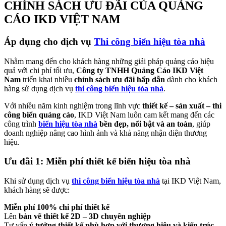
CHÍNH SÁCH ƯU ĐÃI CỦA QUẢNG
CÁO IKD VIỆT NAM
Áp dụng cho dịch vụ
Thi công biển hiệu tòa nhà
Nhằm mang đến cho khách hàng những giải pháp quảng cáo hiệu
quả với chi phí tối ưu,
Công ty TNHH Quảng Cáo IKD Việt
Nam
triển khai nhiều
chính sách ưu đãi hấp dẫn
dành cho khách
hàng sử dụng dịch vụ
thi công biển hiệu tòa nhà
.
Với nhiều năm kinh nghiệm trong lĩnh vực
thiết kế – sản xuất – thi
công biển quảng cáo
, IKD Việt Nam luôn cam kết mang đến các
công trình
biển hiệu tòa nhà
bền đẹp, nổi bật và an toàn
, giúp
doanh nghiệp nâng cao hình ảnh và khả năng nhận diện thương
hiệu.
Ưu đãi 1: Miễn phí thiết kế biển hiệu tòa nhà
Khi sử dụng dịch vụ
thi công biển hiệu tòa nhà
tại IKD Việt Nam,
khách hàng sẽ được:
Miễn phí 100% chi phí thiết kế
Lên
bản vẽ thiết kế 2D – 3D chuyên nghiệp
Tư vấn
ý tưởng thiết kế phù hợp với thương hiệu và kiến trúc