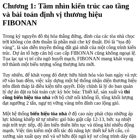
Chương 1: Tầm nhìn kiến trúc cao tầng
và bài toán định vị thương hiệu
FIBONAN
Trong kỷ nguyên đô thị hóa thẳng đứng, đỉnh của các tòa nhà chọc
trời không còn đơn thuần là phần mái che kỹ thuật. Đó là “tọa độ
vàng”, là sàn diễn truyền thông đắt giá nhất của một công trình kiến
trúc. Dự án tổ hợp căn hộ cao cấp FIBONAN cũng không ngoại lệ.
Tọa lạc tại vị trí cửa ngõ huyết mạch, FIBONAN mang khát vọng
trở thành một biểu tượng sống thượng lưu mới.
Tuy nhiên, để khát vọng đó được hữu hình hóa vào ban ngày và rực
rỡ vào ban đêm, việc xây dựng một hệ thống nhận diện thương hiệu
trên đỉnh tháp là điều kiện tiên quyết. Đây chính là lý do ban quản
lý dự án đặt ra bài toán cực kỳ hóc búa: Thiết kế, sản xuất và
thi
công biển hiệu tòa nhà
với bộ chữ nổi khổng lồ, tổng khối lượng
đạt ngưỡng 2 tấn, ngự trị vững vàng trên đỉnh cao lộng gió.
Một hệ thống
biển hiệu tòa nhà
ở độ cao này phải chịu những áp
lực khủng khiếp từ tự nhiên: gió bão giật cấp 12-13, bức xạ nhiệt
mặt trời trực tiếp, độ ẩm biến thiên liên tục và dòng khí nhiễu động
mạnh. Việc tìm kiếm một đối tác đủ năng lực thiết kế kết cấu, có
xưởng sản xuất quy mô và sở hữu đội ngũ kỹ sư công trình dày dặn