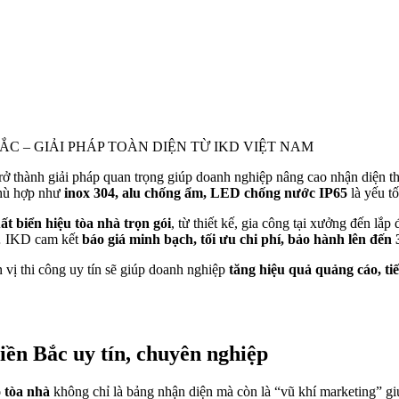
C – GIẢI PHÁP TOÀN DIỆN TỪ IKD VIỆT NAM
rở thành giải pháp quan trọng giúp doanh nghiệp nâng cao nhận diện t
phù hợp như
inox 304, alu chống ẩm, LED chống nước IP65
là yếu tố
ất biển hiệu tòa nhà trọn gói
, từ thiết kế, gia công tại xưởng đến l
… IKD cam kết
báo giá minh bạch, tối ưu chi phí, bảo hành lên đến
n vị thi công uy tín sẽ giúp doanh nghiệp
tăng hiệu quả quảng cáo, ti
iền Bắc uy tín, chuyên nghiệp
 tòa nhà
không chỉ là bảng nhận diện mà còn là “vũ khí marketing” gi