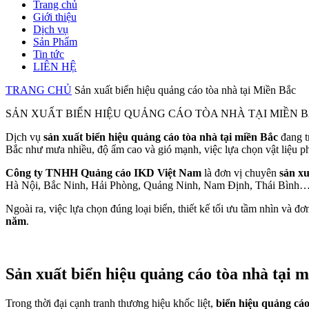
Trang chủ
Giới thiệu
Dịch vụ
Sản Phẩm
Tin tức
LIÊN HỆ
TRANG CHỦ
Sản xuất biển hiệu quảng cáo tòa nhà tại Miền Bắc
SẢN XUẤT BIỂN HIỆU QUẢNG CÁO TÒA NHÀ TẠI MIỀN BẮ
Dịch vụ
sản xuất biển hiệu quảng cáo tòa nhà tại miền Bắc
đang t
Bắc như mưa nhiều, độ ẩm cao và gió mạnh, việc lựa chọn vật liệu 
Công ty TNHH Quảng cáo IKD Việt Nam
là đơn vị chuyên
sản xu
Hà Nội, Bắc Ninh, Hải Phòng, Quảng Ninh, Nam Định, Thái Bình
Ngoài ra, việc lựa chọn đúng loại biển, thiết kế tối ưu tầm nhìn và đơ
năm
.
Sản xuất biển hiệu quảng cáo tòa nhà tại m
Trong thời đại cạnh tranh thương hiệu khốc liệt,
biển hiệu quảng cáo