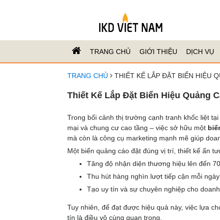
TRANG CHỦ
GIỚI THIỆU
DỊCH VỤ
TRANG CHỦ
THIẾT KẾ LẮP ĐẶT BIỂN HIỆU 
Thiết Kế Lắp Đặt Biển Hiệu Quảng C
Trong bối cảnh thị trường cạnh tranh khốc liệt t
mại và chung cư cao tầng – việc sở hữu một
biể
mà còn là công cụ marketing mạnh mẽ giúp doanh
Một biển quảng cáo đặt đúng vị trí, thiết kế ấn t
Tăng độ nhận diện thương hiệu lên đến 7
Thu hút hàng nghìn lượt tiếp cận mỗi ngày
Tạo uy tín và sự chuyên nghiệp cho doanh
Tuy nhiên, để đạt được hiệu quả này, việc lựa c
tín là điều vô cùng quan trọng.