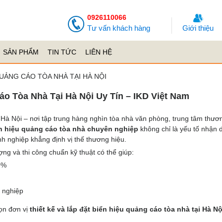
0926110066
Tư vấn khách hàng
Giới thiệu
SẢN PHẨM
TIN TỨC
LIÊN HỆ
QUẢNG CÁO TÒA NHÀ TẠI HÀ NỘI
áo Tòa Nhà Tại Hà Nội Uy Tín – IKD Việt Nam
ại Hà Nội – nơi tập trung hàng nghìn tòa nhà văn phòng, trung tâm thươ
n hiệu quảng cáo tòa nhà chuyên nghiệp
không chỉ là yếu tố nhận 
 nghiệp khẳng định vị thế thương hiệu.
ượng và thi công chuẩn kỹ thuật có thể giúp:
0%
 nghiệp
họn đơn vị
thiết kế và lắp đặt biển hiệu quảng cáo tòa nhà tại Hà Nộ