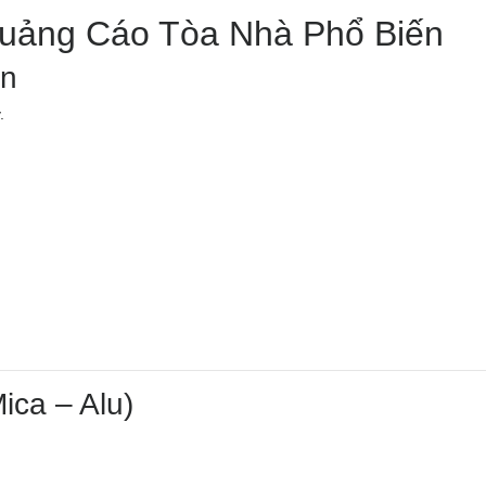
Quảng Cáo Tòa Nhà Phổ Biến
ớn
.
ica – Alu)