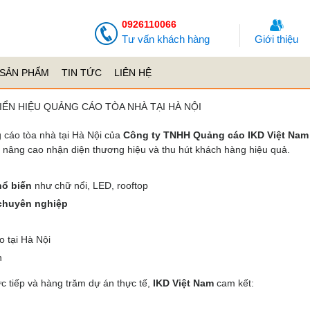
0926110066
Tư vấn khách hàng
Giới thiệu
SẢN PHẨM
TIN TỨC
LIÊN HỆ
BIỂN HIỆU QUẢNG CÁO TÒA NHÀ TẠI HÀ NỘI
g cáo tòa nhà tại Hà Nội của
Công ty TNHH Quảng cáo IKD Việt Nam
 nâng cao nhận diện thương hiệu và thu hút khách hàng hiệu quả.
hổ biến
như chữ nổi, LED, rooftop
g chuyên nghiệp
o tại Hà Nội
n
ực tiếp và hàng trăm dự án thực tế,
IKD Việt Nam
cam kết: