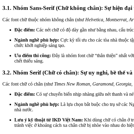
3.1. Nhóm Sans-Serif (Chữ không chân): Sự hiện đại 
Các font chữ thuộc nhóm không chân (như
Helvetica, Montserrat, Ar
Đặc điểm:
Các nét chữ có độ dày gần như bằng nhau, cấu trúc 
Ngành nghề phù hợp:
Cực kỳ tối ưu cho các tòa nhà thuộc t
chức khởi nghiệp sáng tạo.
Ưu điểm thi công:
Đây là nhóm font chữ “thân thiện” nhất với
chết thiếu sáng.
3.2. Nhóm Serif (Chữ có chân): Sự uy nghi, bề thế và
Các font chữ có chân (như
Times New Roman, Garamond, Georgia, 
Đặc điểm:
Có sự chuyển biến nhịp nhàng giữa nét thanh và nét
Ngành nghề phù hợp:
Là lựa chọn bắt buộc cho trụ sở các Ng
nhà nước.
Lưu ý kỹ thuật từ IKD Việt Nam:
Khi dùng chữ có chân ở trê
tránh việc ở khoảng cách xa chân chữ bị nhòe vào nhau do hiệ