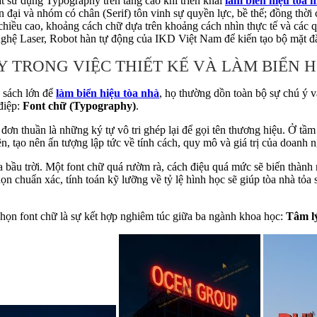
t sử dụng Typography trên tầng cao khi triển khai
làm biển hiệu tòa 
đại và nhóm có chân (Serif) tôn vinh sự quyền lực, bề thế; đồng thời ch
c chiều cao, khoảng cách chữ dựa trên khoảng cách nhìn thực tế và các 
 nghệ Laser, Robot hàn tự động của IKD Việt Nam để kiến tạo bộ mặt đẳ
 TRONG VIỆC THIẾT KẾ VÀ LÀM BIỂN H
 sách lớn để
làm biển hiệu tòa nhà
, họ thường dồn toàn bộ sự chú ý 
điệp:
Font chữ (Typography)
.
đơn thuần là những ký tự vô tri ghép lại để gọi tên thương hiệu. Ở tầm
n, tạo nên ấn tượng lập tức về tính cách, quy mô và giá trị của doanh 
a bầu trời. Một font chữ quá rườm rà, cách điệu quá mức sẽ biến thàn
ọn chuẩn xác, tính toán kỹ lưỡng về tỷ lệ hình học sẽ giúp tòa nhà tỏa
 chọn font chữ là sự kết hợp nghiêm túc giữa ba ngành khoa học:
Tâm lý