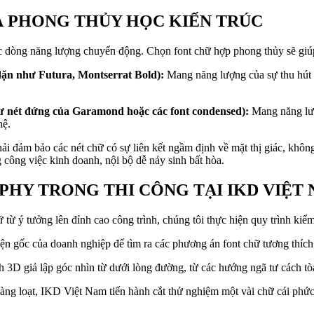
VÀ PHONG THỦY HỌC KIẾN TRÚC
các dòng năng lượng chuyển động. Chọn font chữ hợp phong thủy sẽ giúp
dặn như Futura, Montserrat Bold):
Mang năng lượng của sự thu hút t
 nét đứng của Garamond hoặc các font condensed):
Mang năng lượn
hệ.
i đảm bảo các nét chữ có sự liên kết ngầm định về mặt thị giác, không
 công việc kinh doanh, nội bộ dễ nảy sinh bất hòa.
PHY TRONG THI CÔNG TẠI IKD VIỆT
ữ từ ý tưởng lên đỉnh cao công trình, chúng tôi thực hiện quy trình ki
n gốc của doanh nghiệp để tìm ra các phương án font chữ tương thích
3D giả lập góc nhìn từ dưới lòng đường, từ các hướng ngã tư cách tò
àng loạt, IKD Việt Nam tiến hành cắt thử nghiệm một vài chữ cái phứ