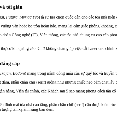
và tối giản
ial, Futura, Myriad Pro
) là sự lựa chọn quốc dân cho các tòa nhà hiện 
vuông vắn hoặc bo tròn hoàn hảo, mang lại cảm giác phóng khoáng, cô
ập đoàn Công nghệ (IT), Viễn thông, các tòa nhà chung cư cao cấp pho
 thợ cơ khí quảng cáo. Chữ không chân giúp việc cắt Laser cnc chính 
 đẳng cấp
Trajan, Bodoni
) mang trong mình dòng máu của sự quý tộc và truyền t
 đậm, phần chân chữ (serif) giống như những chiếc neo bám chặt lấy bề
ân hàng, Viện tài chính, các Khách sạn 5 sao mang phong cách tân cổ 
n đỉnh mái tòa nhà cao tầng, phần chân chữ (serif) cần được kiến trúc 
n tượng tán xạ ánh sáng ban đêm.