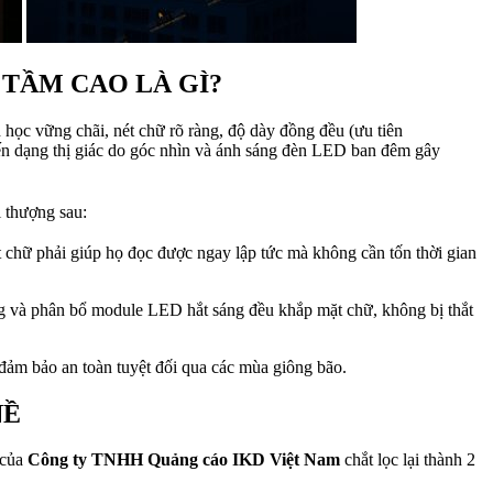
 TẦM CAO LÀ GÌ?
h học vững chãi, nét chữ rõ ràng, độ dày đồng đều (ưu tiên
iến dạng thị giác do góc nhìn và ánh sáng đèn LED ban đêm gây
i thượng sau:
t chữ phải giúp họ đọc được ngay lập tức mà không cần tốn thời gian
ng và phân bổ module LED hắt sáng đều khắp mặt chữ, không bị thắt
ẽ đảm bảo an toàn tuyệt đối qua các mùa giông bão.
NỀ
 của
Công ty TNHH Quảng cáo IKD Việt Nam
chắt lọc lại thành 2