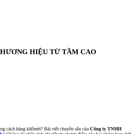
 THƯƠNG HIỆU TỪ TẦM CAO
ảng cách hàng kilômét? Bài viết chuyên sâu của
Công ty TNHH