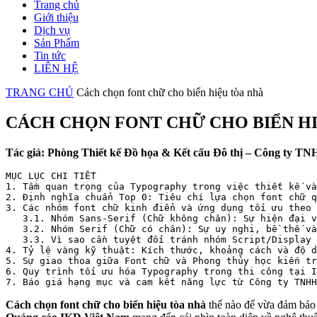
Trang chủ
Giới thiệu
Dịch vụ
Sản Phẩm
Tin tức
LIÊN HỆ
TRANG CHỦ
Cách chọn font chữ cho biển hiệu tòa nhà
CÁCH CHỌN FONT CHỮ CHO BIỂN HI
Tác giả: Phòng Thiết kế Đồ họa & Kết cấu Đô thị – Công ty 
MỤC LỤC CHI TIẾT

1. Tầm quan trọng của Typography trong việc thiết kế và
2. Định nghĩa chuẩn Top 0: Tiêu chí lựa chọn font chữ q
3. Các nhóm font chữ kinh điển và ứng dụng tối ưu theo 
   3.1. Nhóm Sans-Serif (Chữ không chân): Sự hiện đại v
   3.2. Nhóm Serif (Chữ có chân): Sự uy nghi, bề thế và
   3.3. Vì sao cần tuyệt đối tránh nhóm Script/Display 
4. Tỷ lệ vàng kỹ thuật: Kích thước, khoảng cách và độ d
5. Sự giao thoa giữa Font chữ và Phong thủy học kiến tr
6. Quy trình tối ưu hóa Typography trong thi công tại I
Cách chọn font chữ cho biển hiệu tòa nhà
thế nào để vừa đảm bảo 