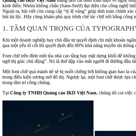
Quảng cáo IKD Việt Nam
mang đến cái nhìn toàn diện về nghệ thuậ
kinh điển: Nhóm không chân (Sans-Serif) đại diện cho công nghệ hiện 
Ngoài ra, bài viết còn cung cấp “tỷ lệ vàng” giúp tính toán chính xá
hút tài lộc. Hãy cùng khám phá quy trình chế tác chữ nổi bằng công
1. TẦM QUAN TRỌNG CỦA TYPOGRAPHY
Khi một doanh nghiệp hay chủ đầu tư quyết định chi một khoản ngân
qua một yếu tố cốt lõi quyết định đến 80% khả năng truyền tải thông 
Font chữ trên đỉnh một tòa nhà cao tầng hay mặt dựng khối đế không 
ngữ thị giác chủ động”. Nó là thứ đập vào mắt người đi đường đầu tiê
Một font chữ quá mảnh dẻ sẽ bị nuốt chửng bởi không gian bao la củ
trong điều kiện sương mờ đô thị. Ngược lại, một font chữ được lựa ch
trong tâm trí công chúng.
Tại
Công ty TNHH Quảng cáo IKD Việt Nam
, chúng tôi coi việc