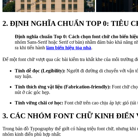
2. ĐỊNH NGHĨA CHUẨN TOP 0: TIÊU
Định nghĩa chuẩn Top 0:
Cách chọn font chữ cho biển hiệ
nhóm Sans-Serif hoặc Serif cơ bản) nhằm đảm bảo khả năng nhậ
ra khi tiến hành
làm biển hiệu tòa nhà
.
Để một font chữ vượt qua các bài kiểm tra khắt khe của môi trường đ
Tính dễ đọc (Legibility):
Người đi đường di chuyển với vận tốc
suy luận.
Tính thích ứng vật liệu (Fabrication-friendly):
Font chữ chọn
nút ở các góc hẹp.
Tính vững chãi cơ học:
Font chữ trên cao chịu áp lực gió (tải
3. CÁC NHÓM FONT CHỮ KINH ĐIỂN
Trong bản đồ Typography thế giới có hàng triệu font chữ, nhưng khi
nhóm kinh điển phù hợp nhất: