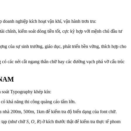
 doanh nghiệp kích hoạt vận khí, vận hành trơn tru:
ài chính, kiểm soát dòng tiền tốt, cực kỳ hợp với mệnh chủ đầu tư
g của sự sinh trưởng, giáo dục, phát triển bền vững, thích hợp cho
 có các nét cắt ngang thân chữ hay các đường vạch phá vỡ cấu trúc
 NAM
ểm soát Typography khép kín:
 có khả năng thi công quảng cáo tấm lớn.
a nhà 200m, 500m, 1km để kiểm tra độ biến dạng của font chữ.
c tạp (như chữ
S, O, R
) ở kích thước thật để kiểm tra thực tế phom