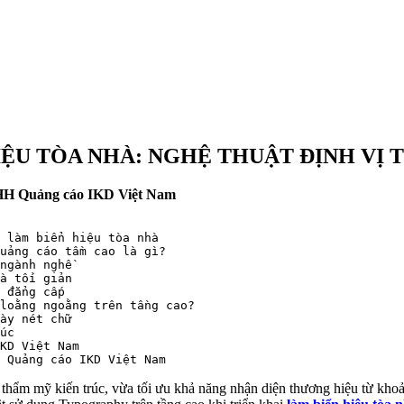
ỆU TÒA NHÀ: NGHỆ THUẬT ĐỊNH VỊ
TNHH Quảng cáo IKD Việt Nam
 làm biển hiệu tòa nhà

uảng cáo tầm cao là gì?

ngành nghề

à tối giản

 đẳng cấp

loằng ngoằng trên tầng cao?

ày nét chữ

úc

KD Việt Nam

thẩm mỹ kiến trúc, vừa tối ưu khả năng nhận diện thương hiệu từ kho