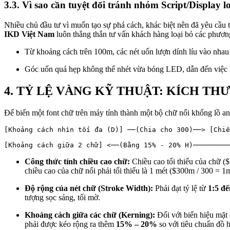
3.3. Vì sao cần tuyệt đối tránh nhóm Script/Display 
Nhiều chủ đầu tư vì muốn tạo sự phá cách, khác biệt nên đã yêu cầu th
IKD Việt Nam
luôn thẳng thắn tư vấn khách hàng loại bỏ các phương
Từ khoảng cách trên 100m, các nét uốn lượn dính líu vào nhau 
Góc uốn quá hẹp không thể nhét vừa bóng LED, dẫn đến việc b
4. TỶ LỆ VÀNG KỸ THUẬT: KÍCH T
Để biến một font chữ trên máy tính thành một bộ chữ nổi khổng lồ a
[Khoảng cách nhìn tối đa (D)] ──(Chia cho 300)──> [Chiề
                                                       
Công thức tính chiều cao chữ:
Chiều cao tối thiểu của chữ (
chiều cao của chữ nổi phải tối thiểu là 1 mét (
$300m / 300 = 1
Độ rộng của nét chữ (Stroke Width):
Phải đạt tỷ lệ từ
1:5 đế
tượng sọc sáng, tối mờ.
Khoảng cách giữa các chữ (Kerning):
Đối với biển hiệu mặt
phải được kéo rộng ra thêm
15% – 20%
so với tiêu chuẩn đồ 