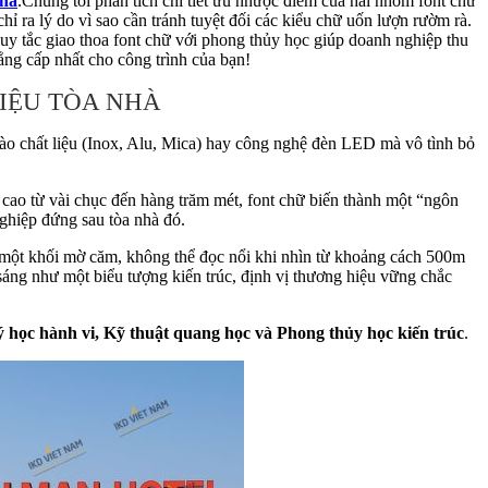
nhà
.Chúng tôi phân tích chi tiết ưu nhược điểm của hai nhóm font chữ
ỉ ra lý do vì sao cần tránh tuyệt đối các kiểu chữ uốn lượn rườm rà.
quy tắc giao thoa font chữ với phong thủy học giúp doanh nghiệp thu
ng cấp nhất cho công trình của bạn!
IỆU TÒA NHÀ
vào chất liệu (Inox, Alu, Mica) hay công nghệ đèn LED mà vô tình bỏ
 cao từ vài chục đến hàng trăm mét, font chữ biến thành một “ngôn
nghiệp đứng sau tòa nhà đó.
h một khối mờ căm, không thể đọc nổi khi nhìn từ khoảng cách 500m
 sáng như một biểu tượng kiến trúc, định vị thương hiệu vững chắc
 học hành vi, Kỹ thuật quang học và Phong thủy học kiến trúc
.