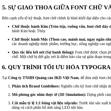
5. SỰ GIAO THOA GIỮA FONT CHỮ 
Bên cạnh yếu tố kỹ thuật, font chữ chính là hình khối đại diện cho 
Chữ thuộc hành Kim (Tròn trịa, vuông vắn, font chữ dày 
hành Kim hoặc Thủy.
Chữ thuộc hành Mộc (Thon cao, mảnh mai, ngay ngắn như
các doanh nghiệp dược phẩm, trường học, nông nghiệp cao ng
Quy tắc liên kết nét (Sự hanh thông):
Font chữ được chọn phả
chữ. Một chữ bị đứt gãy nét là điềm báo của sự gián đoạn trong
6. QUY TRÌNH TỐI ƯU HÓA TYPOGRA
Tại
Công ty TNHH Quảng cáo IKD Việt Nam
, để đưa một font ch
Phân tích Brand Guidelines:
Nghiên cứu kỹ font chữ nhận diệ
Mô phỏng góc nhìn thực tế (3D Simulation):
Dựng phối cảnh 
Cắt mẫu tỷ lệ 1:1 bằng vật liệu xốp/alu:
Trước khi sản xuất h
dáng và cách phân bổ ánh sáng LED nội bản.