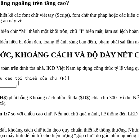
loằng ngoằng trên tầng cao?
iết kế các font chữ viết tay (Script), font chữ thư pháp hoặc các kiểu 
 án này vì:
biến chữ “M” thành một khối tròn, chữ “I” biến mất, làm sai lệch hoàn
iển hiệu bị đốm đen, loang lổ ánh sáng ban đêm, phạm phải sai lầm n
HƯỚC, KHOẢNG CÁCH VÀ ĐỘ DÀY NÉT 
n toàn trên đỉnh tòa nhà, IKD Việt Nam áp dụng công thức tỷ lệ vàng 
u cao tối thiểu của chữ (H)]

       │

$H$
) phải bằng Khoảng cách nhìn tối đa (
$D$
) chia cho 300. Ví dụ: N
m$
).
n 1:7
so với chiều cao chữ. Nếu nét chữ quá mảnh, hệ thống đèn LED b
 đất, khoảng cách chữ tuân theo quy chuẩn thiết kế thông thường. Như
họa máy tính để bù trừ cho hiện tượng “gộp chữ” do góc nhìn nghiêng 