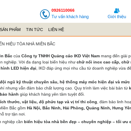
0926110066
Tư vấn khách hàng
Giới thiệu
SẢN PHẨM
TIN TỨC
LIÊN HỆ
IỂN HIỆU TÒA NHÀ MIỀN BẮC
ền Bắc
của
Công ty TNHH Quảng cáo IKD Việt Nam
mang đến giải 
yên nghiệp. Với đa dạng loại biển hiệu như
chữ nổi inox cao cấp, chữ
n hình LED hiện đại
, IKD đáp ứng mọi nhu cầu từ doanh nghiệp vừa đ
đội ngũ kỹ thuật chuyên sâu, hệ thống máy móc hiện đại và mức 
i phí nhưng vẫn đảm bảo chất lượng cao. Quy trình làm việc bài bản từ
– bảo hành
giúp khách hàng yên tâm tuyệt đối.
ích thước, vật liệu, độ phức tạp và vị trí thi công
, đảm bảo linh hoạ
c Miền Bắc gồm
Hà Nội, Bắc Ninh, Hải Phòng, Quảng Ninh, Hưng Yê
ỗ trợ tận nơi.
h nghiệp cần
biển hiệu tòa nhà bền đẹp – chuyên nghiệp – tối ưu 