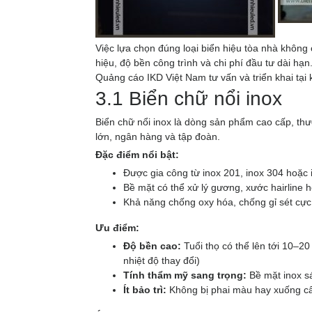
Việc lựa chọn đúng loại biển hiệu tòa nhà khôn
hiệu, độ bền công trình và chi phí đầu tư dài h
Quảng cáo IKD Việt Nam tư vấn và triển khai tại
3.1 Biển chữ nổi inox
Biển chữ nổi inox là dòng sản phẩm cao cấp, th
lớn, ngân hàng và tập đoàn.
Đặc điểm nổi bật:
Được gia công từ inox 201, inox 304 hoặc
Bề mặt có thể xử lý gương, xước hairline h
Khả năng chống oxy hóa, chống gỉ sét cực
Ưu điểm:
Độ bền cao:
Tuổi thọ có thể lên tới 10–20
nhiệt độ thay đổi)
Tính thẩm mỹ sang trọng:
Bề mặt inox s
Ít bảo trì:
Không bị phai màu hay xuống cấ