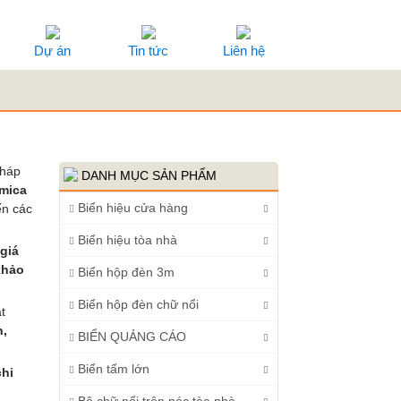
Dự án
Tin tức
Liên hệ
pháp
DANH MỤC SẢN PHẨM
 mica
Biển hiệu cửa hàng
ến các
Biển hiệu tòa nhà
giá
khảo
Biển hộp đèn 3m
Biển hộp đèn chữ nổi
t
n,
BIỂN QUẢNG CÁO
Biển tấm lớn
chi