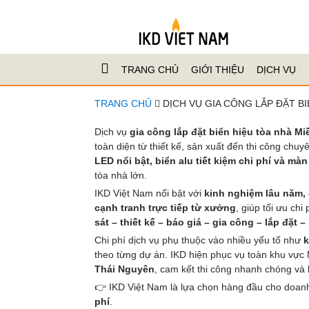
TRANG CHỦ
GIỚI THIỆU
DỊCH VỤ
TRANG CHỦ
DỊCH VỤ GIA CÔNG LẮP ĐẶT B
Dịch vụ
gia công lắp đặt biển hiệu tòa nhà Mi
toàn diện từ thiết kế, sản xuất đến thi công chu
LED nổi bật, biển alu tiết kiệm chi phí và mà
tòa nhà lớn.
IKD Việt Nam nổi bật với
kinh nghiệm lâu năm, 
cạnh tranh trực tiếp từ xưởng
, giúp tối ưu ch
sát – thiết kế – báo giá – gia công – lắp đặt 
Chi phí dịch vụ phụ thuộc vào nhiều yếu tố như
k
theo từng dự án. IKD hiện phục vụ toàn khu vự
Thái Nguyên
, cam kết thi công nhanh chóng và h
👉 IKD Việt Nam là lựa chọn hàng đầu cho doan
phí
.