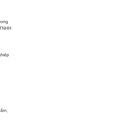
ương
y TNHH
ghiệp
 ẩm,