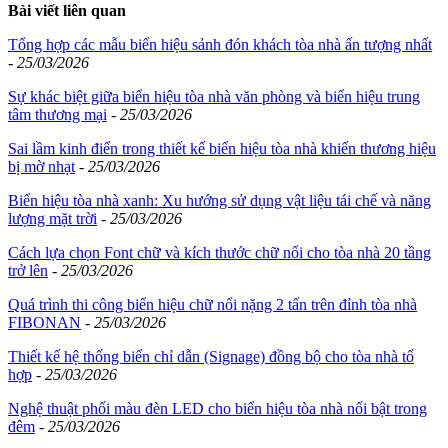
Bài viết liên quan
Tổng hợp các mẫu biển hiệu sảnh đón khách tòa nhà ấn tượng nhất
-
25/03/2026
Sự khác biệt giữa biển hiệu tòa nhà văn phòng và biển hiệu trung
tâm thương mại
-
25/03/2026
Sai lầm kinh điển trong thiết kế biển hiệu tòa nhà khiến thương hiệu
bị mờ nhạt
-
25/03/2026
Biển hiệu tòa nhà xanh: Xu hướng sử dụng vật liệu tái chế và năng
lượng mặt trời
-
25/03/2026
Cách lựa chọn Font chữ và kích thước chữ nổi cho tòa nhà 20 tầng
trở lên
-
25/03/2026
Quá trình thi công biển hiệu chữ nổi nặng 2 tấn trên đỉnh tòa nhà
FIBONAN
-
25/03/2026
Thiết kế hệ thống biển chỉ dẫn (Signage) đồng bộ cho tòa nhà tổ
hợp
-
25/03/2026
Nghệ thuật phối màu đèn LED cho biển hiệu tòa nhà nổi bật trong
đêm
-
25/03/2026