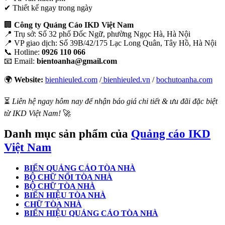
✔ Thiết kế ngay trong ngày
🏢
Công ty Quảng Cáo IKD Việt Nam
📍 Trụ sở: Số 32 phố Đốc Ngữ, phường Ngọc Hà, Hà Nội
📍 VP giao dịch: Số 39B/42/175 Lạc Long Quân, Tây Hồ, Hà Nội
📞 Hotline:
0926 110 066
📧 Email:
bientoanha@gmail.com
🌍
Website:
bienhieuled.com
/
bienhieuled.vn
/
bochutoanha.com
⏳
Liên hệ ngay hôm nay để nhận báo giá chi tiết & ưu đãi đặc biệt
từ IKD Việt Nam!
🚀
Danh mục sản phẩm của
Quảng cáo IKD
Việt Nam
BIỂN QUẢNG CÁO TÒA NHÀ
BỘ CHỮ NỔI TÒA NHÀ
BỘ CHỮ TÒA NHÀ
BIỂN HIỆU TÒA NHÀ
CHỮ TÒA NHÀ
BIỂN HIỆU QUẢNG CÁO TÒA NHÀ