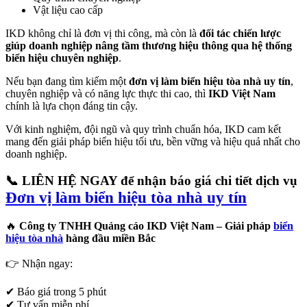
Vật liệu cao cấp
IKD không chỉ là đơn vị thi công, mà còn là
đối tác chiến lược
giúp doanh nghiệp nâng tầm thương hiệu thông qua hệ thống
biển hiệu chuyên nghiệp
.
Nếu bạn đang tìm kiếm một
đơn vị làm biển hiệu tòa nhà uy tín
,
chuyên nghiệp và có năng lực thực thi cao, thì
IKD Việt Nam
chính là lựa chọn đáng tin cậy.
Với kinh nghiệm, đội ngũ và quy trình chuẩn hóa, IKD cam kết
mang đến giải pháp biển hiệu tối ưu, bền vững và hiệu quả nhất cho
doanh nghiệp.
📞
LIÊN HỆ NGAY
để nhận
báo giá chi tiết dịch vụ
Đơn vị làm biển hiệu tòa nhà uy tín
🔥
Công ty TNHH Quảng cáo IKD Việt Nam – Giải pháp
biển
hiệu tòa nhà
hàng đầu miền Bắc
👉 Nhận ngay:
✔ Báo giá trong 5 phút
✔ Tư vấn miễn phí