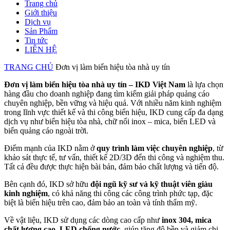
Trang chủ
Giới thiệu
Dịch vụ
Sản Phẩm
Tin tức
LIÊN HỆ
TRANG CHỦ
Đơn vị làm biển hiệu tòa nhà uy tín
Đơn vị làm biển hiệu tòa nhà uy tín –
IKD Việt Nam
là lựa chọn
hàng đầu cho doanh nghiệp đang tìm kiếm giải pháp quảng cáo
chuyên nghiệp, bền vững và hiệu quả. Với nhiều năm kinh nghiệm
trong lĩnh vực thiết kế và thi công biển hiệu, IKD cung cấp đa dạng
dịch vụ như biển hiệu tòa nhà, chữ nổi inox – mica, biển LED và
biển quảng cáo ngoài trời.
Điểm mạnh của IKD nằm ở
quy trình làm việc chuyên nghiệp
, từ
khảo sát thực tế, tư vấn, thiết kế 2D/3D đến thi công và nghiệm thu.
Tất cả đều được thực hiện bài bản, đảm bảo chất lượng và tiến độ.
Bên cạnh đó, IKD sở hữu
đội ngũ kỹ sư và kỹ thuật viên giàu
kinh nghiệm
, có khả năng thi công các công trình phức tạp, đặc
biệt là biển hiệu trên cao, đảm bảo an toàn và tính thẩm mỹ.
Về vật liệu, IKD sử dụng các dòng cao cấp như
inox 304, mica
chất lượng cao, LED chống nước
, giúp tăng độ bền và giảm chi