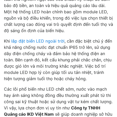
bảo độ bền, an toàn và hiệu quả quảng cáo lâu dài.
Một hệ thống LED hoàn chỉnh bao gồm module LED,
nguồn và bộ điều khiển, trong đó việc lựa chọn thiết bị
chất lượng cao đóng vai trò quyết định đến tuổi thọ và
độ sáng ổn định của biển hiệu.
Khi
lắp đặt biển LED ngoài trời
, cần đặc biệt chú ý đến
khả năng chống nước đạt chuẩn IP65 trở lên, sử dụng
dây điện chống cháy và đảm bảo hệ thống điện an
toàn. Bên cạnh đó, kết cấu khung phải chắc chắn, chịu
được gió lớn và môi trường khắc nghiệt. Việc bố trí
module LED hợp lý còn giúp tối ưu tản nhiệt, tránh
hiện tượng giảm tuổi thọ hoặc cháy hỏng.
Các lỗi phổ biến như LED chết sớm, nước vào mạch
hay ánh sáng không đồng đều thường xuất phát từ thi
công sai kỹ thuật hoặc sử dụng vật tư kém chất lượng.
Vì vậy, lựa chọn đơn vị uy tín như
Công ty TNHH
Quảng cáo IKD Việt Nam
sẽ giúp doanh nghiệp sở hữu