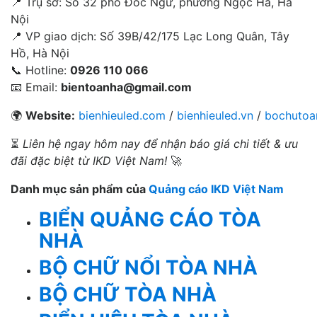
📍 Trụ sở: Số 32 phố Đốc Ngữ, phường Ngọc Hà, Hà
Nội
📍 VP giao dịch: Số 39B/42/175 Lạc Long Quân, Tây
Hồ, Hà Nội
📞 Hotline:
0926 110 066
📧 Email:
bientoanha@gmail.com
🌍
Website:
bienhieuled.com
/
bienhieuled.vn
/
bochutoa
⏳
Liên hệ ngay hôm nay để nhận báo giá chi tiết & ưu
đãi đặc biệt từ IKD Việt Nam!
🚀
Danh mục sản phẩm của
Quảng cáo IKD Việt Nam
BIỂN QUẢNG CÁO TÒA
NHÀ
BỘ CHỮ NỔI TÒA NHÀ
BỘ CHỮ TÒA NHÀ