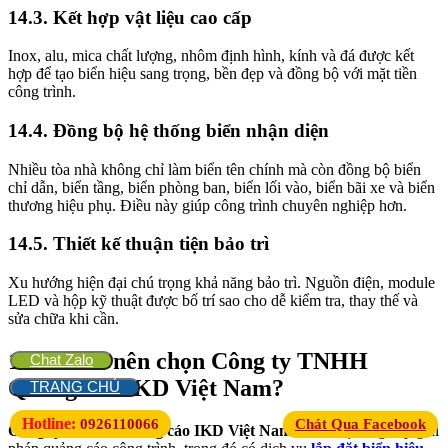
14.3. Kết hợp vật liệu cao cấp
Inox, alu, mica chất lượng, nhôm định hình, kính và đá được kết
hợp để tạo biển hiệu sang trọng, bền đẹp và đồng bộ với mặt tiền
công trình.
14.4. Đồng bộ hệ thống biển nhận diện
Nhiều tòa nhà không chỉ làm biển tên chính mà còn đồng bộ biển
chỉ dẫn, biển tầng, biển phòng ban, biển lối vào, biển bãi xe và biển
thương hiệu phụ. Điều này giúp công trình chuyên nghiệp hơn.
14.5. Thiết kế thuận tiện bảo trì
Xu hướng hiện đại chú trọng khả năng bảo trì. Nguồn điện, module
LED và hộp kỹ thuật được bố trí sao cho dễ kiểm tra, thay thế và
sửa chữa khi cần.
15. Vì sao nên chọn Công ty TNHH
Chat Zalo
Quảng cáo IKD Việt Nam?
TRANG CHỦ
Hotline:
0926110066
Chát Qua Facebook
Công ty TNHH Quảng cáo IKD Việt Nam
là đơn vị cung cấp giải