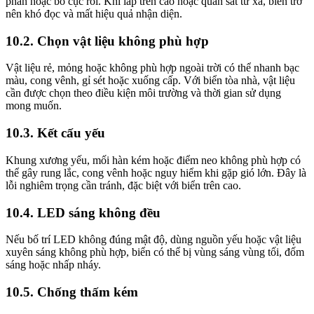
phản hoặc bố cục rối. Khi lắp trên cao hoặc quan sát từ xa, biển trở
nên khó đọc và mất hiệu quả nhận diện.
10.2. Chọn vật liệu không phù hợp
Vật liệu rẻ, mỏng hoặc không phù hợp ngoài trời có thể nhanh bạc
màu, cong vênh, gỉ sét hoặc xuống cấp. Với biển tòa nhà, vật liệu
cần được chọn theo điều kiện môi trường và thời gian sử dụng
mong muốn.
10.3. Kết cấu yếu
Khung xương yếu, mối hàn kém hoặc điểm neo không phù hợp có
thể gây rung lắc, cong vênh hoặc nguy hiểm khi gặp gió lớn. Đây là
lỗi nghiêm trọng cần tránh, đặc biệt với biển trên cao.
10.4. LED sáng không đều
Nếu bố trí LED không đúng mật độ, dùng nguồn yếu hoặc vật liệu
xuyên sáng không phù hợp, biển có thể bị vùng sáng vùng tối, đốm
sáng hoặc nhấp nháy.
10.5. Chống thấm kém