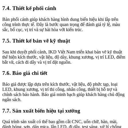
7.4. Thiết kế phối cảnh
Bản phối cảnh giúp khách hàng hình dung biển hiệu khi lắp trên
công trình thực tế. Đây là bước quan trọng để đánh giá tỷ lệ, màu
sắc, bố cục, vị trí và sự hài hòa với kiến trúc.
7.5. Thiết kế bản vẽ kỹ thuật
Sau khi duyệt phối cảnh, IKD Việt Nam triển khai bản vẽ kỹ thuật
thể hiện kích thước, vật liệu, độ dày, khung xương, vị trí LED, điểm
bắt vít, cách đi dây và vị trí đặt nguồn.
7.6. Báo giá chi tiết
Báo giá được lập dựa trên kích thước, vật liệu, độ phức tạp, loại
LED, khung xương, vị trí thi công, nhân công, thiết bị hỗ trợ và
chính sách bảo hành. Báo giá minh bạch giúp khách hàng chủ động
ngân sách.
7.7. Sản xuất biển hiệu tại xưởng
Quá trình sản xuất có thể bao gồm cắt CNC, uốn chữ, hàn, mài,
đánh bóng, sơn, dán mica, lắp LED, đi dây, test sáng, xử lý chống