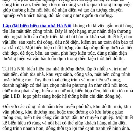
công trình cao, biển hiệu tòa nhà đóng vai trò quan trọng trong việc
giúp thương hiệu nổi bật, dễ nhận diện và tạo ấn tượng chuyên
nghiệp với khách hàng, đối tác cũng như người đi đường.
Lắp đặt biển hiệu tòa nhà Hà Nội
không chỉ là việc gắn một bảng
tên lên mặt tiền công trình. Đây là một hạng mục nhận diện thương
hiệu ngoài trời cần được triển khai bài bản từ khảo sát, thiết kế, chọn
vật liệu, sản xuất, thi công, đấu nối điện, kiểm tra an toàn đến bảo trì
sau lắp đặt. Một biển hiệu chất lượng cần đáp ứng đồng thời các tiêu
chí: đẹp, dễ đọc, bền, an toàn, phù hợp kiến trúc, đúng nhận diện
thương hiệu và vận hành ổn định trong điều kiện thời tiết đô thị.
Tại Hà Nội, biển hiệu tòa nhà thường được lắp ở nhiều vị trí như
mặt tiền, đỉnh tòa nhà, khu vực sảnh, cổng vào, mặt bên công trình
hoặc tường rào. Tùy theo loại công trình và mục tiêu sử dụng,
doanh nghiệp có thể lựa chọn nhiều phương án như chữ nổi inox,
chữ mica phát sáng, biển alu chữ nổi, biển hộp đèn, biển tên tòa nhà
gắn LED, logo phát sáng hoặc hệ thống biển chỉ dẫn đồng bộ.
Đối với các công trình nằm trên tuyến phố lớn, khu đô thị mới, khu
văn phòng, khu thương mại hoặc trục đường có lưu lượng giao
thông cao, biển hiệu càng cần được đầu tư chuyên nghiệp. Một thiết
kế biển hiệu rõ ràng và nổi bật có thể giúp khách hàng nhận diện
công trình nhanh hơn, đồng thời tạo lợi thế cạnh tranh về hình ảnh.