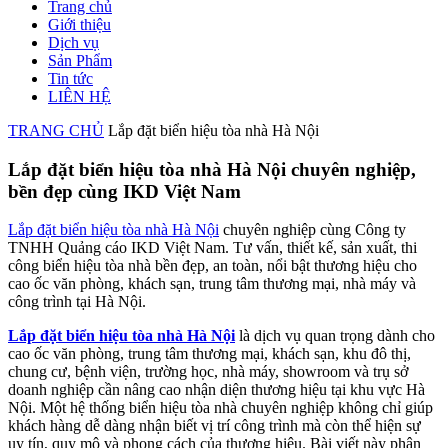
Trang chủ
Giới thiệu
Dịch vụ
Sản Phẩm
Tin tức
LIÊN HỆ
TRANG CHỦ
Lắp đặt biển hiệu tòa nhà Hà Nội
Lắp đặt biển hiệu tòa nhà Hà Nội chuyên nghiệp,
bền đẹp cùng IKD Việt Nam
Lắp đặt biển hiệu tòa nhà Hà Nội
chuyên nghiệp cùng Công ty
TNHH Quảng cáo IKD Việt Nam. Tư vấn, thiết kế, sản xuất, thi
công biển hiệu tòa nhà bền đẹp, an toàn, nổi bật thương hiệu cho
cao ốc văn phòng, khách sạn, trung tâm thương mại, nhà máy và
công trình tại Hà Nội.
Lắp đặt biển hiệu tòa nhà Hà Nội
là dịch vụ quan trọng dành cho
cao ốc văn phòng, trung tâm thương mại, khách sạn, khu đô thị,
chung cư, bệnh viện, trường học, nhà máy, showroom và trụ sở
doanh nghiệp cần nâng cao nhận diện thương hiệu tại khu vực Hà
Nội. Một hệ thống biển hiệu tòa nhà chuyên nghiệp không chỉ giúp
khách hàng dễ dàng nhận biết vị trí công trình mà còn thể hiện sự
uy tín, quy mô và phong cách của thương hiệu. Bài viết này phân