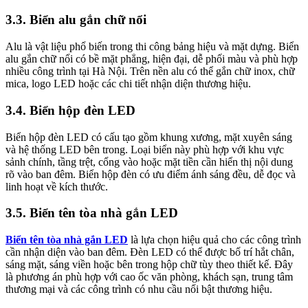
3.3. Biển alu gắn chữ nổi
Alu là vật liệu phổ biến trong thi công bảng hiệu và mặt dựng. Biển
alu gắn chữ nổi có bề mặt phẳng, hiện đại, dễ phối màu và phù hợp
nhiều công trình tại Hà Nội. Trên nền alu có thể gắn chữ inox, chữ
mica, logo LED hoặc các chi tiết nhận diện thương hiệu.
3.4. Biển hộp đèn LED
Biển hộp đèn LED có cấu tạo gồm khung xương, mặt xuyên sáng
và hệ thống LED bên trong. Loại biển này phù hợp với khu vực
sảnh chính, tầng trệt, cổng vào hoặc mặt tiền cần hiển thị nội dung
rõ vào ban đêm. Biển hộp đèn có ưu điểm ánh sáng đều, dễ đọc và
linh hoạt về kích thước.
3.5. Biển tên tòa nhà gắn LED
Biển tên tòa nhà gắn LED
là lựa chọn hiệu quả cho các công trình
cần nhận diện vào ban đêm. Đèn LED có thể được bố trí hắt chân,
sáng mặt, sáng viền hoặc bên trong hộp chữ tùy theo thiết kế. Đây
là phương án phù hợp với cao ốc văn phòng, khách sạn, trung tâm
thương mại và các công trình có nhu cầu nổi bật thương hiệu.