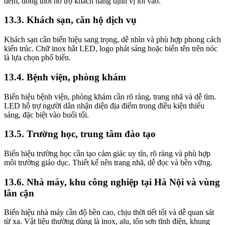
đêm, đồng thời hỗ trợ khách hàng định vị lối vào.
13.3. Khách sạn, căn hộ dịch vụ
Khách sạn cần biển hiệu sang trọng, dễ nhìn và phù hợp phong cách
kiến trúc. Chữ inox hắt LED, logo phát sáng hoặc biển tên trên nóc
là lựa chọn phổ biến.
13.4. Bệnh viện, phòng khám
Biển hiệu bệnh viện, phòng khám cần rõ ràng, trang nhã và dễ tìm.
LED hỗ trợ người dân nhận diện địa điểm trong điều kiện thiếu
sáng, đặc biệt vào buổi tối.
13.5. Trường học, trung tâm đào tạo
Biển hiệu trường học cần tạo cảm giác uy tín, rõ ràng và phù hợp
môi trường giáo dục. Thiết kế nên trang nhã, dễ đọc và bền vững.
13.6. Nhà máy, khu công nghiệp tại Hà Nội và vùng
lân cận
Biển hiệu nhà máy cần độ bền cao, chịu thời tiết tốt và dễ quan sát
từ xa. Vật liệu thường dùng là inox, alu, tôn sơn tĩnh điện, khung