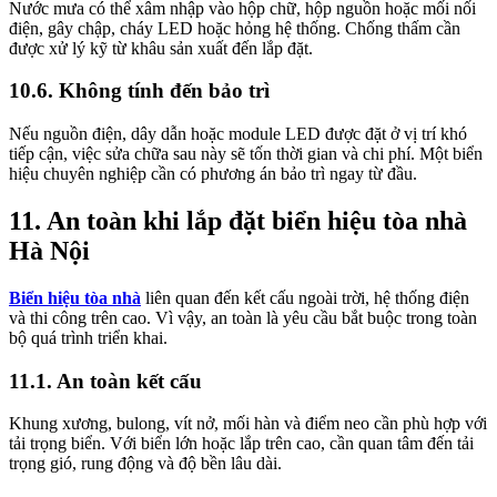
Nước mưa có thể xâm nhập vào hộp chữ, hộp nguồn hoặc mối nối
điện, gây chập, cháy LED hoặc hỏng hệ thống. Chống thấm cần
được xử lý kỹ từ khâu sản xuất đến lắp đặt.
10.6. Không tính đến bảo trì
Nếu nguồn điện, dây dẫn hoặc module LED được đặt ở vị trí khó
tiếp cận, việc sửa chữa sau này sẽ tốn thời gian và chi phí. Một biển
hiệu chuyên nghiệp cần có phương án bảo trì ngay từ đầu.
11. An toàn khi lắp đặt biển hiệu tòa nhà
Hà Nội
Biển hiệu tòa nhà
liên quan đến kết cấu ngoài trời, hệ thống điện
và thi công trên cao. Vì vậy, an toàn là yêu cầu bắt buộc trong toàn
bộ quá trình triển khai.
11.1. An toàn kết cấu
Khung xương, bulong, vít nở, mối hàn và điểm neo cần phù hợp với
tải trọng biển. Với biển lớn hoặc lắp trên cao, cần quan tâm đến tải
trọng gió, rung động và độ bền lâu dài.