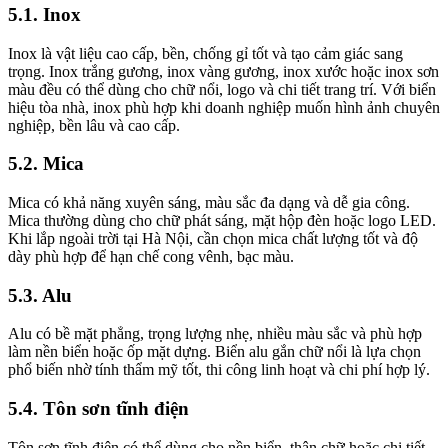
5.1. Inox
Inox là vật liệu cao cấp, bền, chống gỉ tốt và tạo cảm giác sang
trọng. Inox trắng gương, inox vàng gương, inox xước hoặc inox sơn
màu đều có thể dùng cho chữ nổi, logo và chi tiết trang trí. Với biển
hiệu tòa nhà, inox phù hợp khi doanh nghiệp muốn hình ảnh chuyên
nghiệp, bền lâu và cao cấp.
5.2. Mica
Mica có khả năng xuyên sáng, màu sắc đa dạng và dễ gia công.
Mica thường dùng cho chữ phát sáng, mặt hộp đèn hoặc logo LED.
Khi lắp ngoài trời tại Hà Nội, cần chọn mica chất lượng tốt và độ
dày phù hợp để hạn chế cong vênh, bạc màu.
5.3. Alu
Alu có bề mặt phẳng, trọng lượng nhẹ, nhiều màu sắc và phù hợp
làm nền biển hoặc ốp mặt dựng. Biển alu gắn chữ nổi là lựa chọn
phổ biến nhờ tính thẩm mỹ tốt, thi công linh hoạt và chi phí hợp lý.
5.4. Tôn sơn tĩnh điện
Tôn sơn tĩnh điện có thể dùng cho nền biển, thân chữ hoặc chi tiết