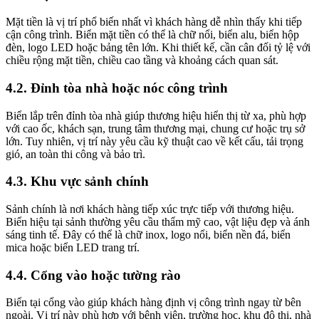
Mặt tiền là vị trí phổ biến nhất vì khách hàng dễ nhìn thấy khi tiếp
cận công trình. Biển mặt tiền có thể là chữ nổi, biển alu, biển hộp
đèn, logo LED hoặc bảng tên lớn. Khi thiết kế, cần cân đối tỷ lệ với
chiều rộng mặt tiền, chiều cao tầng và khoảng cách quan sát.
4.2. Đỉnh tòa nhà hoặc nóc công trình
Biển lắp trên đỉnh tòa nhà giúp thương hiệu hiển thị từ xa, phù hợp
với cao ốc, khách sạn, trung tâm thương mại, chung cư hoặc trụ sở
lớn. Tuy nhiên, vị trí này yêu cầu kỹ thuật cao về kết cấu, tải trọng
gió, an toàn thi công và bảo trì.
4.3. Khu vực sảnh chính
Sảnh chính là nơi khách hàng tiếp xúc trực tiếp với thương hiệu.
Biển hiệu tại sảnh thường yêu cầu thẩm mỹ cao, vật liệu đẹp và ánh
sáng tinh tế. Đây có thể là chữ inox, logo nổi, biển nền đá, biển
mica hoặc biển LED trang trí.
4.4. Cổng vào hoặc tường rào
Biển tại cổng vào giúp khách hàng định vị công trình ngay từ bên
ngoài. Vị trí này phù hợp với bệnh viện, trường học, khu đô thị, nhà