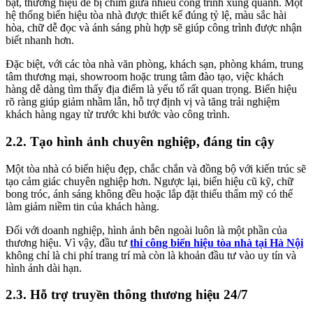
bật, thương hiệu dễ bị chìm giữa nhiều công trình xung quanh. Một
hệ thống biển hiệu tòa nhà được thiết kế đúng tỷ lệ, màu sắc hài
hòa, chữ dễ đọc và ánh sáng phù hợp sẽ giúp công trình được nhận
biết nhanh hơn.
Đặc biệt, với các tòa nhà văn phòng, khách sạn, phòng khám, trung
tâm thương mại, showroom hoặc trung tâm đào tạo, việc khách
hàng dễ dàng tìm thấy địa điểm là yếu tố rất quan trọng. Biển hiệu
rõ ràng giúp giảm nhầm lẫn, hỗ trợ định vị và tăng trải nghiệm
khách hàng ngay từ trước khi bước vào công trình.
2.2. Tạo hình ảnh chuyên nghiệp, đáng tin cậy
Một tòa nhà có biển hiệu đẹp, chắc chắn và đồng bộ với kiến trúc sẽ
tạo cảm giác chuyên nghiệp hơn. Ngược lại, biển hiệu cũ kỹ, chữ
bong tróc, ánh sáng không đều hoặc lắp đặt thiếu thẩm mỹ có thể
làm giảm niềm tin của khách hàng.
Đối với doanh nghiệp, hình ảnh bên ngoài luôn là một phần của
thương hiệu. Vì vậy, đầu tư
thi công biển hiệu tòa nhà tại Hà Nội
không chỉ là chi phí trang trí mà còn là khoản đầu tư vào uy tín và
hình ảnh dài hạn.
2.3. Hỗ trợ truyền thông thương hiệu 24/7