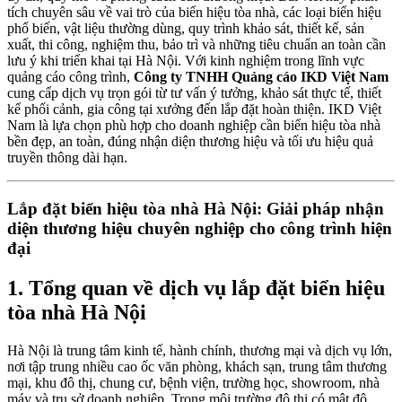
tích chuyên sâu về vai trò của biển hiệu tòa nhà, các loại biển hiệu
phổ biến, vật liệu thường dùng, quy trình khảo sát, thiết kế, sản
xuất, thi công, nghiệm thu, bảo trì và những tiêu chuẩn an toàn cần
lưu ý khi triển khai tại Hà Nội. Với kinh nghiệm trong lĩnh vực
quảng cáo công trình,
Công ty TNHH Quảng cáo IKD Việt Nam
cung cấp dịch vụ trọn gói từ tư vấn ý tưởng, khảo sát thực tế, thiết
kế phối cảnh, gia công tại xưởng đến lắp đặt hoàn thiện. IKD Việt
Nam là lựa chọn phù hợp cho doanh nghiệp cần biển hiệu tòa nhà
bền đẹp, an toàn, đúng nhận diện thương hiệu và tối ưu hiệu quả
truyền thông dài hạn.
Lắp đặt biển hiệu tòa nhà Hà Nội: Giải pháp nhận
diện thương hiệu chuyên nghiệp cho công trình hiện
đại
1. Tổng quan về dịch vụ lắp đặt biển hiệu
tòa nhà Hà Nội
Hà Nội là trung tâm kinh tế, hành chính, thương mại và dịch vụ lớn,
nơi tập trung nhiều cao ốc văn phòng, khách sạn, trung tâm thương
mại, khu đô thị, chung cư, bệnh viện, trường học, showroom, nhà
máy và trụ sở doanh nghiệp. Trong môi trường đô thị có mật độ