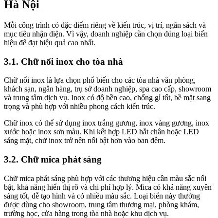
Hà Nội
Mỗi công trình có đặc điểm riêng về kiến trúc, vị trí, ngân sách và
mục tiêu nhận diện. Vì vậy, doanh nghiệp cần chọn đúng loại biển
hiệu để đạt hiệu quả cao nhất.
3.1. Chữ nổi inox cho tòa nhà
Chữ nổi inox là lựa chọn phổ biến cho các tòa nhà văn phòng,
khách sạn, ngân hàng, trụ sở doanh nghiệp, spa cao cấp, showroom
và trung tâm dịch vụ. Inox có độ bền cao, chống gỉ tốt, bề mặt sang
trọng và phù hợp với nhiều phong cách kiến trúc.
Chữ inox có thể sử dụng inox trắng gương, inox vàng gương, inox
xước hoặc inox sơn màu. Khi kết hợp LED hắt chân hoặc LED
sáng mặt, chữ inox trở nên nổi bật hơn vào ban đêm.
3.2. Chữ mica phát sáng
Chữ mica phát sáng phù hợp với các thương hiệu cần màu sắc nổi
bật, khả năng hiển thị rõ và chi phí hợp lý. Mica có khả năng xuyên
sáng tốt, dễ tạo hình và có nhiều màu sắc. Loại biển này thường
được dùng cho showroom, trung tâm thương mại, phòng khám,
trường học, cửa hàng trong tòa nhà hoặc khu dịch vụ.