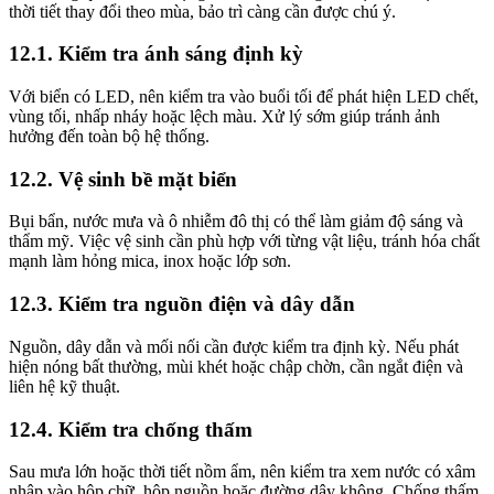
thời tiết thay đổi theo mùa, bảo trì càng cần được chú ý.
12.1. Kiểm tra ánh sáng định kỳ
Với biển có LED, nên kiểm tra vào buổi tối để phát hiện LED chết,
vùng tối, nhấp nháy hoặc lệch màu. Xử lý sớm giúp tránh ảnh
hưởng đến toàn bộ hệ thống.
12.2. Vệ sinh bề mặt biển
Bụi bẩn, nước mưa và ô nhiễm đô thị có thể làm giảm độ sáng và
thẩm mỹ. Việc vệ sinh cần phù hợp với từng vật liệu, tránh hóa chất
mạnh làm hỏng mica, inox hoặc lớp sơn.
12.3. Kiểm tra nguồn điện và dây dẫn
Nguồn, dây dẫn và mối nối cần được kiểm tra định kỳ. Nếu phát
hiện nóng bất thường, mùi khét hoặc chập chờn, cần ngắt điện và
liên hệ kỹ thuật.
12.4. Kiểm tra chống thấm
Sau mưa lớn hoặc thời tiết nồm ẩm, nên kiểm tra xem nước có xâm
nhập vào hộp chữ, hộp nguồn hoặc đường dây không. Chống thấm