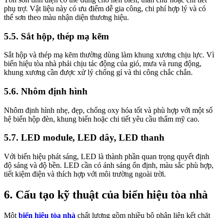
phụ trợ. Vật liệu này có ưu điểm dễ gia công, chi phí hợp lý và có
thể sơn theo màu nhận diện thương hiệu.
5.5. Sắt hộp, thép mạ kẽm
Sắt hộp và thép mạ kẽm thường dùng làm khung xương chịu lực. Vì
biển hiệu tòa nhà phải chịu tác động của gió, mưa và rung động,
khung xương cần được xử lý chống gỉ và thi công chắc chắn.
5.6. Nhôm định hình
Nhôm định hình nhẹ, đẹp, chống oxy hóa tốt và phù hợp với một số
hệ biển hộp đèn, khung biển hoặc chi tiết yêu cầu thẩm mỹ cao.
5.7. LED module, LED dây, LED thanh
Với biển hiệu phát sáng, LED là thành phần quan trọng quyết định
độ sáng và độ bền. LED cần có ánh sáng ổn định, màu sắc phù hợp,
tiết kiệm điện và thích hợp với môi trường ngoài trời.
6. Cấu tạo kỹ thuật của biển hiệu tòa nhà
Một
biển hiệu tòa nhà
chất lượng gồm nhiều bộ phận liên kết chặt