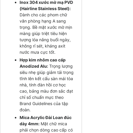
Inox 304 xước mờ mạ PVD
(Hairline Stainless Steel):
Dành cho các phom chữ
văn phòng hạng A sang
trọng. Bề mặt xước mờ mịn
màng giúp triệt tiêu hiện
tượng lóa nắng buổi ngày,
không rỉ sét, kháng axit
nước mưa cực tốt.
Hợp kim nhôm cao cấp
Anodized Alu:
Trọng lượng
siêu nhẹ giúp giảm tải trọng
tĩnh lên kết cấu sàn mái tòa
nhà, tính đàn hồi cơ học
cao, bảng màu đơn sắc đạt
chỉ số chuẩn mực theo
Brand Guidelines của tập
đoàn.
Mica Acrylic Đài Loan đúc
dày 4mm:
Mặt chữ mica
phải chọn dòng cao cấp có