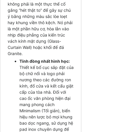
không phải là một thực thể cố
gắng “hét thật to” để gây sự chú
ý bằng những màu sắc lòe loẹt
hay khung viền thô kệch. Nó phải
là một phần hữu cơ, hòa lẫn vào
nhịp điệu phẳng của kiến trúc
vách kính mặt dựng (Glass-
Curtain Wall) hoặc khối đế đá
Granite.
Tính đồng nhất hình học:
Thiết kế bố cục sắp đặt của
bộ chữ nổi và logo phải
nương theo các đường ron
kính, đố cửa và kết cấu giật
cấp của tòa nhà. Đối với
cao ốc văn phòng hiện đại
mang phong cách
Minimalism (Tối giản), biển
hiệu nên lược bỏ mọi khung
bao dọc ngang, sử dụng hệ
pad inox chuyên dụng để