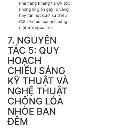
khả năng kháng tia UV tốt,
không bị giòn gãy, ố vàng
hay rạn nứt dưới sự thiêu
đốt liên tục của ánh nắng
mặt trời ngoài trời.
7. NGUYÊN
TẮC 5: QUY
HOẠCH
CHIẾU SÁNG
KỸ THUẬT VÀ
NGHỆ THUẬT
CHỐNG LÓA
NHÒE BAN
ĐÊM