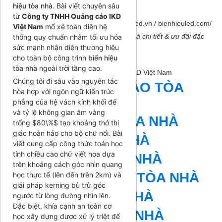
Hotline:
0926 110 066
hiệu tòa nhà
. Bài viết chuyên sâu
Email:
bientoanha@gmail.com
từ
Công ty TNHH Quảng cáo IKD
Website:
bienhieuled.com
/
bienhieuled.vn
/
bienhieuled.com/
Việt Nam
mổ xẻ toàn diện hệ
Liên hệ ngay hôm nay để nhận báo giá chi tiết & ưu đãi đặc
thống quy chuẩn nhằm tối ưu hóa
biệt từ IKD Việt Nam!
sức mạnh nhận diện thương hiệu
cho toàn bộ công trình
biển hiệu
Gmail:
quangcaoikd@gmail.com
tòa nhà
ngoài trời tầng cao.
Danh mục sản phẩm của
Quảng cáo IKD Việt Nam
Chúng tôi đi sâu vào nguyên tắc
BIỂN QUẢNG CÁO TÒA
hòa hợp với ngôn ngữ kiến trúc
NHÀ
phẳng của hệ vách kính khối đế
và tỷ lệ không gian âm vàng
BỘ CHỮ NỔI TÒA NHÀ
trống
$80\%$
tạo khoảng thở thị
giác hoàn hảo cho bộ chữ nổi. Bài
BỘ CHỮ TÒA NHÀ
viết cung cấp công thức toán học
tính chiều cao chữ viết hoa dựa
BIỂN CHỮ TÒA NHÀ
trên khoảng cách góc nhìn quang
BIỂN HIỆU CHỮ TÒA NHÀ
học thực tế (lên đến trên 2km) và
giải pháp kerning bù trừ góc
CHỮ NỔI TÒA NHÀ
ngước từ lòng đường nhìn lên.
Đặc biệt, khía cạnh an toàn cơ
BIỂN HIỆU TÒA NHÀ
học xây dựng được xử lý triệt để