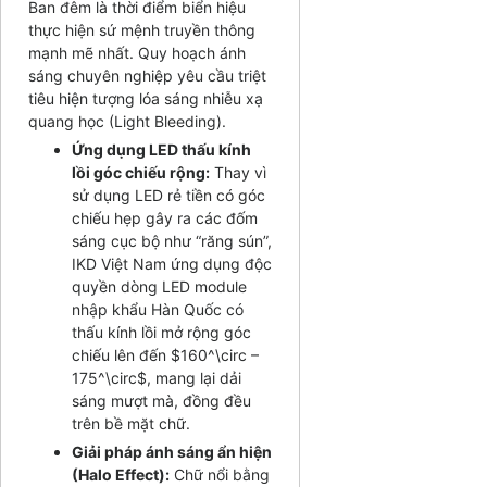
Ban đêm là thời điểm biển hiệu
thực hiện sứ mệnh truyền thông
mạnh mẽ nhất. Quy hoạch ánh
sáng chuyên nghiệp yêu cầu triệt
tiêu hiện tượng lóa sáng nhiễu xạ
quang học (Light Bleeding).
Ứng dụng LED thấu kính
lồi góc chiếu rộng:
Thay vì
sử dụng LED rẻ tiền có góc
chiếu hẹp gây ra các đốm
sáng cục bộ như “răng sún”,
IKD Việt Nam ứng dụng độc
quyền dòng LED module
nhập khẩu Hàn Quốc có
thấu kính lồi mở rộng góc
chiếu lên đến
$160^\circ –
175^\circ$
, mang lại dải
sáng mượt mà, đồng đều
trên bề mặt chữ.
Giải pháp ánh sáng ẩn hiện
(Halo Effect):
Chữ nổi bằng