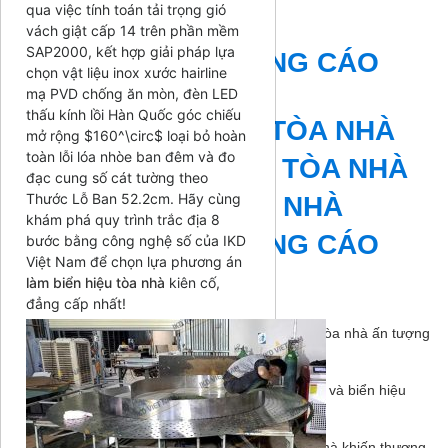
qua việc tính toán tải trọng gió
CHỮ TÒA NHÀ
vách giật cấp 14 trên phần mềm
SAP2000, kết hợp giải pháp lựa
BIỂN HIỆU QUẢNG CÁO
chọn vật liệu inox xước hairline
TÒA NHÀ
mạ PVD chống ăn mòn, đèn LED
thấu kính lồi Hàn Quốc góc chiếu
BIỂN HIỆU LED TÒA NHÀ
mở rộng
$160^\circ$
loại bỏ hoàn
toàn lỗi lóa nhòe ban đêm và đo
BIỂN HIỆU INOX TÒA NHÀ
đạc cung số cát tường theo
Thước Lỗ Ban 52.2cm. Hãy cùng
BẢNG CHỮ TÒA NHÀ
khám phá quy trình trắc địa 8
BIỂN HIỆU QUẢNG CÁO
bước bằng công nghệ số của IKD
Việt Nam để chọn lựa phương án
làm biển hiệu tòa nhà
kiên cố,
Bài viết liên quan
đẳng cấp nhất!
Tổng hợp các mẫu biển hiệu sảnh đón khách tòa nhà ấn tượng
nhất
-
18/06/2026
Sự khác biệt giữa biển hiệu tòa nhà văn phòng và biển hiệu
trung tâm thương mại
-
18/06/2026
Sai lầm kinh điển trong thiết kế biển hiệu tòa nhà khiến thương