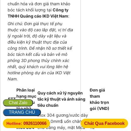
chuẩn hóa và đơn giá tham khảo
bóc tách khối lượng tại
Công ty
TNHH Quảng cáo IKD Việt Nam
:
Ghi chú: Đơn giá thực tế phụ
thuộc vào độ cao lắp đặt, vị trí địa
lý ngoài trời, độ dày vật liệu và
điều kiện kỹ thuật thực địa của
công trình. Để nhận hồ sơ thiết kế
bóc tách kết cấu và bản vẽ mô
phỏng 3D phong thủy chính xác
nhất, quý khách vui lòng liên hệ
hotline phòng dự án của IKD Việt
Nam.
Phân loại
Đơn giá
Quy cách xử lý nguyên
hạng mục
tham
STT
tắc kỹ thuật và ánh sáng
biển hiệu
khảo trọn
Chat Zalo
tiêu chuẩn
tòa nhà
gói (VND)
TRANG CHỦ
Inox 304 gương/xước dày
Chữ nổi
$\ge 1.0mm$
uốn chân
0926110066
Chát Qua Facebook
Hotline:
Inox 304
chữ bằng máy, mặt Mica
Từ