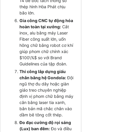
14 để bóc tách thông số
thép hình Hòa Phát chịu
bão lớn.
Gia công CNC tự động hóa
hoàn toàn tại xưởng:
Cắt
inox, alu bằng máy Laser
Fiber công suất lớn, uốn
hông chữ bằng robot cơ khí
giúp phom chữ chính xác
$100\%$
so với Brand
Guidelines của tập đoàn.
Thi công lắp dựng giấu
chân bằng hệ Gondola:
Đội
ngũ thợ đu dây hoặc giàn
giáo treo chuyên nghiệp
định vị phom chữ bằng máy
cân bằng laser tia xanh,
bắn bản mã chắc chắn vào
dầm bê tông cốt thép.
Đo đạc cường độ rọi sáng
(Lux) ban đêm:
Đo và điều