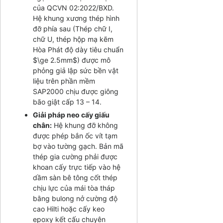
của QCVN 02:2022/BXD.
Hệ khung xương thép hình
đỡ phía sau (Thép chữ I,
chữ U, thép hộp mạ kẽm
Hòa Phát độ dày tiêu chuẩn
$\ge 2.5mm$
) được mô
phỏng giả lập sức bền vật
liệu trên phần mềm
SAP2000 chịu được giông
bão giật cấp 13 – 14.
Giải pháp neo cấy giấu
chân:
Hệ khung đỡ không
được phép bắn ốc vít tạm
bợ vào tường gạch. Bản mã
thép gia cường phải được
khoan cấy trực tiếp vào hệ
dầm sàn bê tông cốt thép
chịu lực của mái tòa tháp
bằng bulong nở cường độ
cao Hilti hoặc cấy keo
epoxy kết cấu chuyên