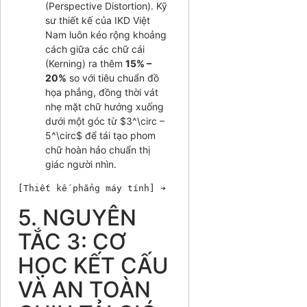
(Perspective Distortion). Kỹ
sư thiết kế của IKD Việt
Nam luôn kéo rộng khoảng
cách giữa các chữ cái
(Kerning) ra thêm
15% –
20%
so với tiêu chuẩn đồ
họa phẳng, đồng thời vát
nhẹ mặt chữ hướng xuống
dưới một góc từ
$3^\circ –
5^\circ$
để tái tạo phom
chữ hoàn hảo chuẩn thị
giác người nhìn.
5. NGUYÊN
TẮC 3: CƠ
HỌC KẾT CẤU
VÀ AN TOÀN