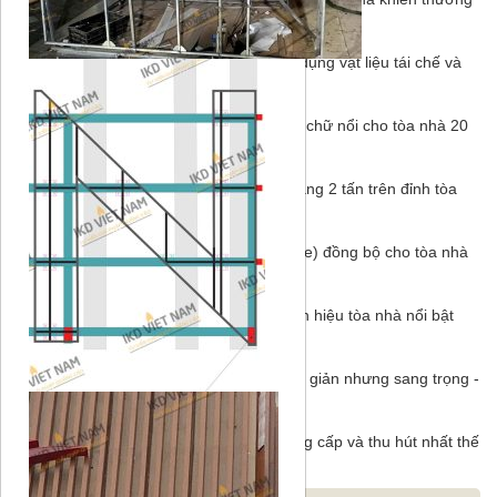
hiệu bị mờ nhạt
-
18/06/2026
Biển hiệu tòa nhà xanh: Xu hướng sử dụng vật liệu tái chế và
năng lượng mặt trời
-
18/06/2026
Cách lựa chọn Font chữ và kích thước chữ nổi cho tòa nhà 20
tầng trở lên
-
18/06/2026
Quá trình thi công biển hiệu chữ nổi nặng 2 tấn trên đỉnh tòa
nhà FIBONAN
-
18/06/2026
Thiết kế hệ thống biển chỉ dẫn (Signage) đồng bộ cho tòa nhà
tổ hợp
-
18/06/2026
Nghệ thuật phối màu đèn LED cho biển hiệu tòa nhà nổi bật
trong đêm
-
18/06/2026
Xu hướng thiết kế biển hiệu tòa nhà tối giản nhưng sang trọng
-
18/06/2026
Top 20 mẫu biển hiệu tòa nhà đẹp đẳng cấp và thu hút nhất thế
giới
-
18/06/2026