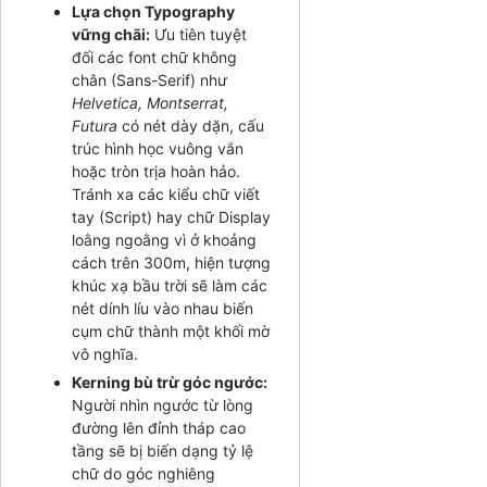
Lựa chọn Typography
vững chãi:
Ưu tiên tuyệt
đối các font chữ không
chân (Sans-Serif) như
Helvetica, Montserrat,
Futura
có nét dày dặn, cấu
trúc hình học vuông vắn
hoặc tròn trịa hoàn hảo.
Tránh xa các kiểu chữ viết
tay (Script) hay chữ Display
loằng ngoằng vì ở khoảng
cách trên 300m, hiện tượng
khúc xạ bầu trời sẽ làm các
nét dính líu vào nhau biến
cụm chữ thành một khối mờ
vô nghĩa.
Kerning bù trừ góc ngước:
Người nhìn ngước từ lòng
đường lên đỉnh tháp cao
tầng sẽ bị biến dạng tỷ lệ
chữ do góc nghiêng