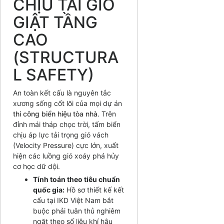
CHỊU TẢI GIÓ
GIẬT TẦNG
CAO
(STRUCTURA
L SAFETY)
An toàn kết cấu là nguyên tắc
xương sống cốt lõi của mọi dự án
thi công biển hiệu tòa nhà
. Trên
đỉnh mái tháp chọc trời, tấm biển
chịu áp lực tải trọng gió vách
(Velocity Pressure) cực lớn, xuất
hiện các luồng gió xoáy phá hủy
cơ học dữ dội.
Tính toán theo tiêu chuẩn
quốc gia:
Hồ sơ thiết kế kết
cấu tại IKD Việt Nam bắt
buộc phải tuân thủ nghiêm
ngặt theo số liệu khí hậu