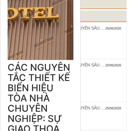
DANH MỤC SẢN PHẨM
TIN TỨC MỚI
✍️ BÀI VIẾT CHUYÊN SÂU:...
25/06/2026
CÁC NGUYÊN
✍️ BÀI VIẾT CHUYÊN SÂU:...
25/06/2026
TẮC THIẾT KẾ
BIỂN HIỆU
TÒA NHÀ
CHUYÊN
✍️ BÀI VIẾT CHUYÊN SÂU:...
25/06/2026
NGHIỆP: SỰ
GIAO THOA