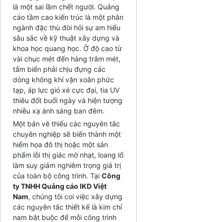
là một sai lầm chết người. Quảng
cáo tầm cao kiến trúc là một phân
ngành đặc thù đòi hỏi sự am hiểu
sâu sắc về kỹ thuật xây dựng và
khoa học quang học. Ở độ cao từ
vài chục mét đến hàng trăm mét,
tấm biển phải chịu đựng các
dòng không khí vặn xoắn phức
tạp, áp lực gió xé cực đại, tia UV
thiêu đốt buổi ngày và hiện tượng
nhiễu xạ ánh sáng ban đêm.
Một bản vẽ thiếu các nguyên tắc
chuyên nghiệp sẽ biến thành một
hiểm họa đô thị hoặc một sản
phẩm lỗi thị giác mờ nhạt, loang lổ
làm suy giảm nghiêm trọng giá trị
của toàn bộ công trình. Tại
Công
ty TNHH Quảng cáo IKD Việt
Nam
, chúng tôi coi việc xây dựng
các nguyên tắc thiết kế là kim chỉ
nam bắt buộc để mỗi công trình