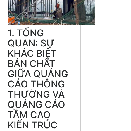
1. TỔNG
QUAN: SỰ
KHÁC BIỆT
BẢN CHẤT
GIỮA QUẢNG
CÁO THÔNG
THƯỜNG VÀ
QUẢNG CÁO
TẦM CAO
KIẾN TRÚC