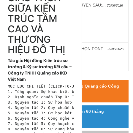
GIỮA KIẾN
✍️ BÀI VIẾT CHUYÊN SÂU:...
25/06/2026
TRÚC TẦM
CAO VÀ
THƯƠNG
HIỆU ĐÔ THỊ
✍️ CÁCH LỰA CHỌN FONT...
25/06/2026
Tác giả: Hội đồng Kiến trúc sư
trưởng & Kỹ sư trưởng Kết cấu –
Công ty TNHH Quảng cáo IKD
Việt Nam
Thi công, Tư vấn giải pháp Quảng cáo Công
MỤC LỤC CHI TIẾT (CLICK-TO-JUMP)

1. Tổng quan: Sự khác biệt bản chất giữa quảng cáo th
nghệ Led
2. Định nghĩa chuẩn Top 0: Thế nào là nguyên tắc thiế
3. Nguyên tắc 1: Sự hòa hợp tuyệt đối với ngôn ngữ ki
4. Nguyên tắc 2: Quy chuẩn khoa học thị giác và tối ư
Bảo hành dài hạn từ 24 đến 60 tháng
5. Nguyên tắc 3: Cơ học kết cấu và an toàn chịu tải g
6. Nguyên tắc 4: Công nghệ vật liệu đột phá chống chị
7. Nguyên tắc 5: Quy hoạch chiếu sáng kỹ thuật và ngh
8. Nguyên tắc 6: Sự dung hòa giữa mỹ thuật hiện đại v