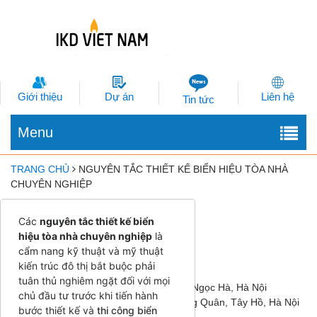
Giới thiệu
Dự án
Liên hệ
Tin tức
Menu
TRANG CHỦ
NGUYÊN TẮC THIẾT KẾ BIỂN HIỆU TÒA NHÀ
CHUYÊN NGHIỆP
Nhận ngay:
Các
nguyên tắc thiết kế biển
Báo giá trong 5 phút
hiệu tòa nhà chuyên nghiệp
là
Tư vấn miễn phí
cẩm nang kỹ thuật và mỹ thuật
Thiết kế ngay trong ngày
kiến trúc đô thị bắt buộc phải
Công ty Quảng Cáo IKD Việt Nam
tuân thủ nghiêm ngặt đối với mọi
Trụ sở: Số 32 phố Đốc Ngữ, phường Ngọc Hà, Hà Nội
chủ đầu tư trước khi tiến hành
VP giao dịch: Số 39B/42/175 Lạc Long Quân, Tây Hồ, Hà Nội
bước thiết kế và
thi công biển