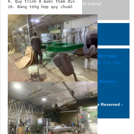
9. Quy trình 8 bước thẩm định và hiện thực hóa thiết 
Giá thành đảm bảo tốt nhất thị trường!
Liên hệ ngay
0926110066
CÔNG TY XÂY DỰNG QUẢNG CÁO IKD VIỆT NAM
Add: Số 39B/42/175 Lạc Long Quân, Nghĩa Đô, Cầu Giấy,
Hà Nội .
Hotline: 0926110066
Email: sales.quangcaoikd@gmail.com | Website:
www.bienhieuled.vn
Copyright ©2016 Bienhieuled.vn. All Rights Reserved -
Design by @duy