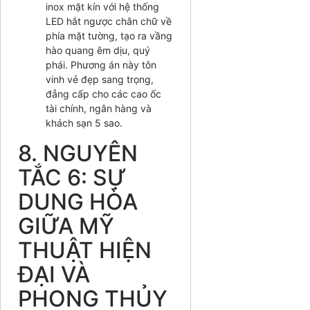
inox mặt kín với hệ thống
LED hắt ngược chân chữ về
phía mặt tường, tạo ra vầng
hào quang êm dịu, quý
phái. Phương án này tôn
vinh vẻ đẹp sang trọng,
đẳng cấp cho các cao ốc
tài chính, ngân hàng và
khách sạn 5 sao.
8. NGUYÊN
TẮC 6: SỰ
DUNG HÒA
GIỮA MỸ
THUẬT HIỆN
ĐẠI VÀ
PHONG THỦY