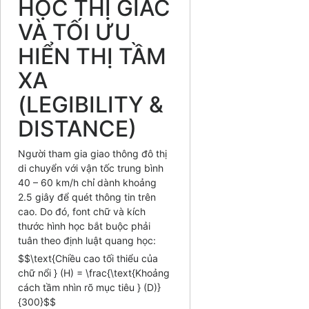
HỌC THỊ GIÁC
VÀ TỐI ƯU
HIỂN THỊ TẦM
XA
(LEGIBILITY &
DISTANCE)
Người tham gia giao thông đô thị
di chuyển với vận tốc trung bình
40 – 60 km/h chỉ dành khoảng
2.5 giây để quét thông tin trên
cao. Do đó, font chữ và kích
thước hình học bắt buộc phải
tuân theo định luật quang học:
$$\text{Chiều cao tối thiểu của
chữ nổi } (H) = \frac{\text{Khoảng
cách tầm nhìn rõ mục tiêu } (D)}
{300}$$