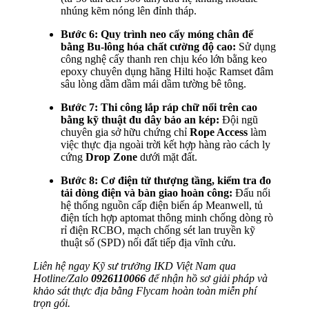
nhúng kẽm nóng lên đỉnh tháp.
Bước 6: Quy trình neo cấy móng chân đế
bằng Bu-lông hóa chất cường độ cao:
Sử dụng
công nghệ cấy thanh ren chịu kéo lớn bằng keo
epoxy chuyên dụng hãng Hilti hoặc Ramset đâm
sâu lòng dầm dầm mái dầm tường bê tông.
Bước 7: Thi công lắp ráp chữ nổi trên cao
bằng kỹ thuật đu dây bảo an kép:
Đội ngũ
chuyên gia sở hữu chứng chỉ
Rope Access
làm
việc thực địa ngoài trời kết hợp hàng rào cách ly
cứng
Drop Zone
dưới mặt đất.
Bước 8: Cơ điện tử thượng tầng, kiểm tra đo
tải dòng điện và bàn giao hoàn công:
Đấu nối
hệ thống nguồn cấp điện biến áp Meanwell, tủ
điện tích hợp aptomat thông minh chống dòng rò
rỉ điện RCBO, mạch chống sét lan truyền kỹ
thuật số (SPD) nối đất tiếp địa vĩnh cửu.
Liên hệ ngay Kỹ sư trưởng IKD Việt Nam qua
Hotline/Zalo
0926110066
để nhận hồ sơ giải pháp và
khảo sát thực địa bằng Flycam hoàn toàn miễn phí
trọn gói.