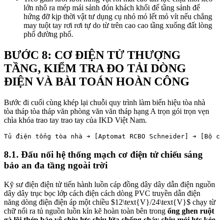
lớn nhô ra mép mái sảnh đón khách khối đế tầng sảnh để
hứng đỡ kịp thời vật tư dụng cụ nhỏ mỏ lết mỏ vít nếu chẳng
may tuột tay rơi rơi tự do từ trên cao cao tầng xuống đất lòng
phố đường phố.
BƯỚC 8: CƠ ĐIỆN TỬ THƯỢNG
TẦNG, KIỂM TRA ĐO TẢI DÒNG
ĐIỆN VÀ BÀI TOÁN HOÀN CÔNG
Bước đi cuối cùng khép lại chuỗi quy trình làm biển hiệu tòa nhà
tòa tháp tòa tháp văn phòng văn văn tháp hạng A trọn gói trọn vẹn
chìa khóa trao tay trao tay của IKD Việt Nam.
8.1. Đấu nối hệ thống mạch cơ điện tử chiếu sáng
bảo an đa tầng ngoài trời
Kỹ sư điện điện tử tiến hành luồn cáp đồng dây dây dẫn điện nguồn
dây dây trục bọc lớp cách điện cách dòng PVC truyền dẫn điện
năng dòng điện điện áp một chiều
$12\text{V}/24\text{V}$
chạy từ
chữ nổi ra tủ nguồn luồn kín kẽ hoàn toàn bên trong
ống ghen ruột
gà lõi thép bảo vệ chịu lực chịu lửa chống cháy chịu mỏi lực kéo