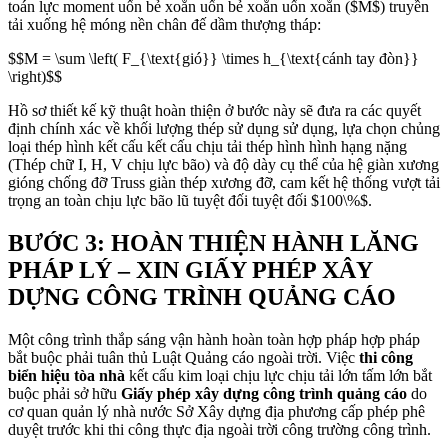
toán lực moment uốn bẻ xoắn uốn bẻ xoắn uốn xoắn (
$M$
) truyền
tải xuống hệ móng nền chân đế dầm thượng tháp:
$$M = \sum \left( F_{\text{gió}} \times h_{\text{cánh tay đòn}}
\right)$$
Hồ sơ thiết kế kỹ thuật hoàn thiện ở bước này sẽ đưa ra các quyết
định chính xác về khối lượng thép sử dụng sử dụng, lựa chọn chủng
loại thép hình kết cấu kết cấu chịu tải thép hình hình hạng nặng
(Thép chữ I, H, V chịu lực bão) và độ dày cụ thể của hệ giàn xương
gióng chống đỡ Truss giàn thép xương đỡ, cam kết hệ thống vượt tải
trọng an toàn chịu lực bão lũ tuyệt đối tuyệt đối
$100\%$
.
BƯỚC 3: HOÀN THIỆN HÀNH LĂNG
PHÁP LÝ – XIN GIẤY PHÉP XÂY
DỰNG CÔNG TRÌNH QUẢNG CÁO
Một công trình thắp sáng vận hành hoàn toàn hợp pháp hợp pháp
bắt buộc phải tuân thủ Luật Quảng cáo ngoài trời. Việc
thi công
biển hiệu tòa nhà
kết cấu kim loại chịu lực chịu tải lớn tấm lớn bắt
buộc phải sở hữu
Giấy phép xây dựng công trình quảng cáo
do
cơ quan quản lý nhà nước Sở Xây dựng địa phương cấp phép phê
duyệt trước khi thi công thực địa ngoài trời công trường công trình.