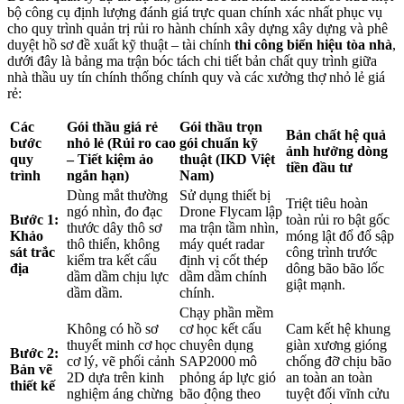
bộ công cụ định lượng đánh giá trực quan chính xác nhất phục vụ
cho quy trình quản trị rủi ro hành chính xây dựng xây dựng và phê
duyệt hồ sơ đề xuất kỹ thuật – tài chính
thi công biển hiệu tòa nhà
,
dưới đây là bảng ma trận bóc tách chi tiết bản chất quy trình giữa
nhà thầu uy tín chính thống chính quy và các xưởng thợ nhỏ lẻ giá
rẻ:
Các
Gói thầu giá rẻ
Gói thầu trọn
Bản chất hệ quả
bước
nhỏ lẻ (Rủi ro cao
gói chuẩn kỹ
ảnh hưởng dòng
quy
– Tiết kiệm ảo
thuật (IKD Việt
tiền đầu tư
trình
ngắn hạn)
Nam)
Dùng mắt thường
Sử dụng thiết bị
Triệt tiêu hoàn
ngó nhìn, đo đạc
Drone Flycam lập
Bước 1:
toàn rủi ro bật gốc
thước dây thô sơ
ma trận tầm nhìn,
Khảo
móng lật đổ đổ sập
thô thiển, không
máy quét radar
sát trắc
công trình trước
kiểm tra kết cấu
định vị cốt thép
địa
dông bão bão lốc
dầm dầm chịu lực
dầm dầm chính
giật mạnh.
dầm dầm.
chính.
Chạy phần mềm
Không có hồ sơ
cơ học kết cấu
Cam kết hệ khung
thuyết minh cơ học
chuyên dụng
giàn xương gióng
Bước 2:
cơ lý, vẽ phối cảnh
SAP2000 mô
chống đỡ chịu bão
Bản vẽ
2D dựa trên kinh
phỏng áp lực gió
an toàn an toàn
thiết kế
nghiệm áng chừng
bão động theo
tuyệt đối vĩnh cửu