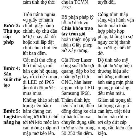
cảm tính thợ thợ.
chuẩn TCVN
tuyệt đối.
2737.
Trốn tránh nghĩa
Công trình thắp
Bộ phận pháp lý
vụ giấy tờ hành
sáng vận hành vận
hỗ trợ dịch vụ
Bước 3:
chính giấy hành
hành hoàn toàn
Chìa khóa trao
Thủ tục
chính, ép chủ đầu
hợp pháp hợp
tay trọn gói
,
cấp
tư tự chạy đắt đỏ
pháp, không lo sợ
hoàn thiện nộp và
phép
hoặc xúi lắp đặt
nguy cơ bị thanh
nhận Giấy phép
chui chui chui lén
tra cưỡng chế dỡ
Sở Xây dựng.
lút ban đêm.
dỡ.
Cắt mài thủ công
Cắt Fiber Laser
Độ tinh xảo mỹ
thô thô ráp, mối
công suất lớn sợi
thuật thương hiệu
Bước 4:
hàn que hồ quang
quang, dập bo bo
thương hiệu sắc
Sản
tay rỗ xỉ dễ rỉ mục,
chân gờ gờ lực
nét từng milimet,
xuất chế
đi LED cỏ IP65
CNC, hàn laser
ánh sáng mịn phát
tạo
ẩm dột dột nước
argon, chip LED
quang phát sáng
mưa mưa.
Samsung IP68.
đều màu màu.
Không khảo sát tải
Thẩm định lực
Giảm tải trọng tải
trọng nền hầm
nén sân bãi, điều
tải trọng cản gió
Bước 5:
hầm chung cư,
động dòng xe cẩu
cản lực, triệt tiêu
Logistics
dùng tời tời tự chế
tự hành tầm xa
hoàn toàn rủi ro
nâng hạ
tời tời kéo móc lan
chuyên dụng siêu
rơi cáp đứt cáp
can mỏng mập mờ
trường siêu trọng
rụng cấu kiện cấu
mập mờ kéo lên.
50-250 tấn đêm.
kiện.