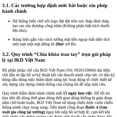
3.1. Các trường hợp định mức bắt buộc xin phép
hành chính
Hệ thống biển chữ nổi logo đặt đặt trên nóc tháp đỉnh tháp,
lan can sân thượng công trình (Không phân biệt kích thước
lớn nhỏ).
Bảng hiệu gắn vào vách tường mặt tiền ngoại thất diện tích
một mặt một mặt đứng từ
20m²
trở lên.
3.2. Quy trình “Chìa khóa trao tay” trọn gói pháp
lý tại IKD Việt Nam
Bộ phận pháp chế của IKD Việt Nam (Tel: 0926110066) đại diện
chủ đầu tư lập hồ sơ kỹ thuật kết cấu thuyết minh chịu lực có dấu ký
đóng dấu đóng mộc thẩm định năng lực hoạt động tổ chức thiết kế
xây dựng xây dựng chính thống của chúng tôi để nộp một cửa.
Quy trình thẩm định hành chính mất
15 ngày làm việc
. Để tối ưu
hóa tiến độ dòng thời gian dòng thời gian dòng không bị gián đoạn
nằm chờ hoãn hoãn, IKD Việt Nam sử dụng chiến lược cuốn chiếu
thông minh chạy song song: Tiến hành công đoạn
Bước 4 (Sản
xuất gia công tại xưởng)
ngay khi nộp hồ sơ hợp lệ, cam kết khi
giấy phép xây dựng quảng cáo được phê duyệt cấp phép đóng dấu