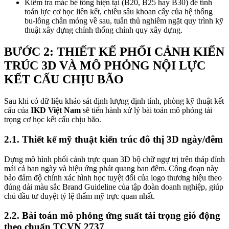
Kiểm tra mác bê tông hiện tại (B20, B25 hay B30) để tính
toán lực cơ học liên kết, chiều sâu khoan cấy của hệ thống
bu-lông chân móng về sau, tuân thủ nghiêm ngặt quy trình kỹ
thuật xây dựng chính thống chính quy xây dựng.
BƯỚC 2: THIẾT KẾ PHỐI CẢNH KIẾN
TRÚC 3D VÀ MÔ PHỎNG NỘI LỰC
KẾT CẤU CHỊU BÃO
Sau khi có dữ liệu khảo sát định lượng định tính, phòng kỹ thuật kết
cấu của
IKD Việt Nam
sẽ tiến hành xử lý bài toán mô phỏng tải
trọng cơ học kết cấu chịu bão.
2.1. Thiết kế mỹ thuật kiến trúc đô thị 3D ngày/đêm
Dựng mô hình phối cảnh trực quan 3D bộ chữ ngự trị trên tháp đỉnh
mái cả ban ngày và hiệu ứng phát quang ban đêm. Công đoạn này
bảo đảm độ chính xác hình học tuyệt đối của logo thương hiệu theo
đúng dải màu sắc Brand Guideline của tập đoàn doanh nghiệp, giúp
chủ đầu tư duyệt tỷ lệ thẩm mỹ trực quan nhất.
2.2. Bài toán mô phỏng ứng suất tải trọng gió động
theo chuẩn TCVN 2737