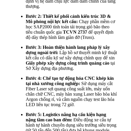
định vị hệ dầm chịu lực dầm dầm chính của tầng
thượng.
Bước 2: Thiết kế phối cảnh kiến trúc 3D &
Mô phỏng nội lực kết cấu:
Chạy phần mềm cơ
học SAP2000 tính toán tải trọng gió bão theo
tiêu chuẩn quốc gia
TCVN 2737
để quyết định
độ dày thép hình làm giàn đỡ (Truss).
Bước 3: Hoàn thiện hành lang pháp lý xây
dựng ngoài trời:
Lập hồ sơ thuyết minh kỹ thuật
kết cấu có dấu kỹ sư xây dựng chính quy để xin
Giấy phép xây dựng công trình quảng cáo
tại
Sở Xây dựng địa phương.
Bước 4: Chế tạo tự động hóa CNC khép kín
tại nhà xưởng công nghiệp:
Sử dụng máy cắt
Fiber Laser sợi quang công suất lớn, máy uốn
chân chữ CNC, máy hàn xung Laser bão hòa khí
Argon chống rỉ, và cắm nguồn chạy test lão hóa
LED liên tục trong 72 giờ.
Bước 5: Logistics nâng hạ cấu kiện hạng
nặng tầm cao ban đêm:
Điều động xe cẩu tự
hành tự hành chuyên dụng siêu trường siêu trọng
(từ 50 tấn đến 500 tấn) đưa hệ khung module