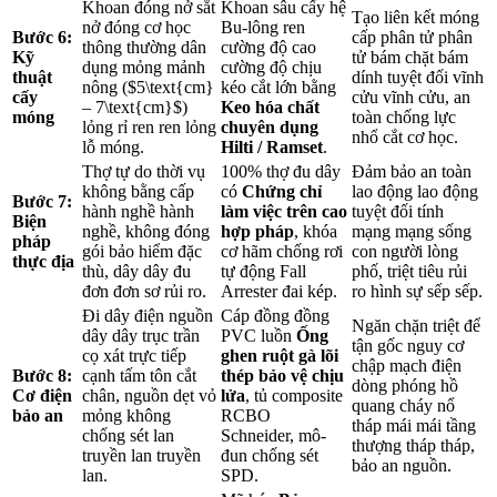
Khoan đóng nở sắt
Khoan sâu cấy hệ
Tạo liên kết móng
nở đóng cơ học
Bu-lông ren
Bước 6:
cấp phân tử phân
thông thường dân
cường độ cao
Kỹ
tử bám chặt bám
dụng mỏng mảnh
cường độ chịu
thuật
dính tuyệt đối vĩnh
nông (
$5\text{cm}
kéo cắt lớn bằng
cấy
cửu vĩnh cửu, an
– 7\text{cm}$
)
Keo hóa chất
móng
toàn chống lực
lỏng rỉ ren ren lỏng
chuyên dụng
nhổ cắt cơ học.
lỗ móng.
Hilti / Ramset
.
Thợ tự do thời vụ
100% thợ đu dây
Đảm bảo an toàn
không bằng cấp
có
Chứng chỉ
lao động lao động
Bước 7:
hành nghề hành
làm việc trên cao
tuyệt đối tính
Biện
nghề, không đóng
hợp pháp
, khóa
mạng mạng sống
pháp
gói bảo hiểm đặc
cơ hãm chống rơi
con người lòng
thực địa
thù, dây dây đu
tự động Fall
phố, triệt tiêu rủi
đơn đơn sơ rủi ro.
Arrester đai kép.
ro hình sự sếp sếp.
Đi dây điện nguồn
Cáp đồng đồng
Ngăn chặn triệt để
dây dây trục trần
PVC luồn
Ống
tận gốc nguy cơ
cọ xát trực tiếp
ghen ruột gà lõi
chập mạch điện
Bước 8:
cạnh tấm tôn cắt
thép bảo vệ chịu
dòng phóng hồ
Cơ điện
chân, nguồn dẹt vỏ
lửa
, tủ composite
quang cháy nổ
bảo an
mỏng không
RCBO
tháp mái mái tầng
chống sét lan
Schneider, mô-
thượng tháp tháp,
truyền lan truyền
đun chống sét
bảo an nguồn.
lan.
SPD.