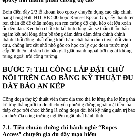
Bơm điền đầy 2/3 lỗ khoan keo epoxy chuyên dụng cao cấp chính
hãng hãng Hilti HIT-RE 500 hoặc Ramset Epcon G5, cấy thanh ren
ren chân đế đế chân móng ren ren cường độ chịu kéo cắt lớn xoắn
ốc đều đặn. Keo hóa chất khi kết tinh đóng rắn sẽ thẩm thấu thấu
ngấm kết nối lòng dầm bê tông dầm dầm dầm dầm chính chính
thành khối đồng nhất đồng khối bám chặt bám dính tuyệt đối vĩnh
cửu, chống lực cắt nhổ nhổ gốc cơ học cơ lý cực đoan trước mọi
cấp độ thiên tai siêu bão bão giật giật mạnh ngoài trời ngoài không
trung ngoài trời công trường.
BƯỚC 7: THI CÔNG LẮP ĐẶT CHỮ
NỔI TRÊN CAO BẰNG KỸ THUẬT ĐU
DÂY BẢO AN KÉP
Công đoạn thợ kỹ thuật viên thực địa treo thả lơ lửng thả lơ lửng thả
lơ lửng thả người tự do di chuyển phương đứng ngoài mặt tiền tòa
tháp chọc trời chọc không là công đoạn đòi hỏi kỹ năng quản trị bảo
an thực địa công trường nghiêm ngặt nhất hành tinh.
7.1. Tiêu chuẩn chứng chỉ hành nghề “Ropes
Access” chuyên gia đu dây mạo hiểm