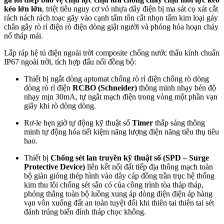
kéo lớn lớn
, triệt tiêu nguy cơ vỏ nhựa dây điện bị ma sát cọ xát cắt
rách nách rách toạc gãy vào cạnh tấm tôn cắt nhọn tấm kim loại gáy
chân gây rò rỉ điện rò điện dòng giật người và phóng hỏa hoạn cháy
nổ tháp mái.
Lắp ráp hệ tủ điện ngoài trời composite chống nước thấu kính chuẩn
IP67 ngoài trời, tích hợp đấu nối đồng bộ:
Thiết bị ngắt dòng aptomat chống rò rỉ điện chống rò dòng
dòng rò rỉ điện
RCBO (Schneider)
thông minh nhạy bén độ
nhạy mịn 30mA, tự ngắt mạch điện trong vòng một phần vạn
giây khi rò dòng dòng.
Rơ-le hẹn giờ tự động kỹ thuật số
Timer
thắp sáng thông
minh tự động hóa tiết kiệm năng lượng điện năng tiêu thụ tiêu
hao.
Thiết bị
Chống sét lan truyền kỹ thuật số (SPD – Surge
Protective Device)
liên kết nối đất tiếp địa thông mạch toàn
bộ giàn gióng thép hình vào dây cáp đồng trần trục hệ thống
kim thu lôi chống sét sẵn có của công trình tòa tháp tháp,
phóng thẳng toàn bộ luồng xung áp dòng điện điện áp hàng
vạn vôn xuống đất an toàn tuyệt đối khi thiên tai thiên tai sét
đánh trúng biển đỉnh tháp chọc không.