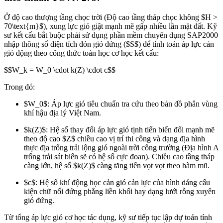
Ở độ cao thượng tầng chọc trời (Độ cao tầng tháp chọc không
$H >
70\text{m}$
), xung lực gió giật mạnh mẽ gấp nhiều lần mặt đất. Kỹ
sư kết cấu bắt buộc phải sử dụng phần mềm chuyên dụng SAP2000
nhập thông số diện tích đón gió đứng (
$S$
) để tính toán áp lực cản
gió động theo công thức toán học cơ học kết cấu:
$$W_k = W_0 \cdot k(Z) \cdot c$$
Trong đó:
$W_0$
: Áp lực gió tiêu chuẩn tra cứu theo bản đồ phân vùng
khí hậu địa lý Việt Nam.
$k(Z)$
: Hệ số thay đổi áp lực gió tịnh tiến biến đổi mạnh mẽ
theo độ cao
$Z$
chiều cao vị trí thi công và dạng địa hình
thực địa trống trải lộng gió ngoài trời công trường (Địa hình A
trống trải sát biển sẽ có hệ số cực đoan). Chiều cao tầng tháp
càng lớn, hệ số
$k(Z)$
càng tăng tiến vọt vọt theo hàm mũ.
$c$
: Hệ số khí động học cản gió cản lực của hình dáng cấu
kiện chữ nổi đứng phẳng liền khối hay dạng lưới rỗng xuyên
gió đứng.
Từ tổng áp lực gió cơ học tác dụng, kỹ sư tiếp tục lập dự toán tính