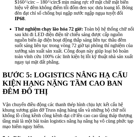
$160^\circ – 180^\circ$
mịn màng rực rỡ mặt chữ mặt biển
hiệu về đêm không điểm tối đốm đen sọc dưa loang lổ. Bóng
đèn đạt chỉ số chống bụi ngập nước ngập ngụa tuyệt đối
IP68
.
Thử nghiệm chạy lão hóa 72 giờ:
Toàn bộ hệ thống chữ nổi
sau khi đi LED điện điện tử chiếu sáng được cấp nguồn
nguồn biến áp điện hoạt động thắp sáng liên tục thâu đêm
suốt sáng liên tục trong vòng 72 giờ tại phòng thí nghiệm của
xưởng sản xuất sản xuất. Công đoạn này giúp loại bỏ hoàn
toàn vĩnh cửu 100% các linh kiện bị lỗi kỹ thuật nhà sản xuất
ngay tại mặt đất phẳng.
BƯỚC 5: LOGISTICS NÂNG HẠ CẤU
KIỆN HẠNG NẶNG TẦM CAO BAN
ĐÊM ĐÔ THỊ
Vận chuyển điều động các thanh thép hình chịu lực kết cấu hệ
khung xương giàn đỡ Truss nặng hàng tấn và những bộ chữ nổi
khổng lồ cồng kềnh cồng kềnh đại cỡ lên cao cao tầng tháp thượng
tầng mái là một bài toán logistics nâng hạ nâng hạ vô cùng phức tạp
mạo hiểm nguy hiểm.