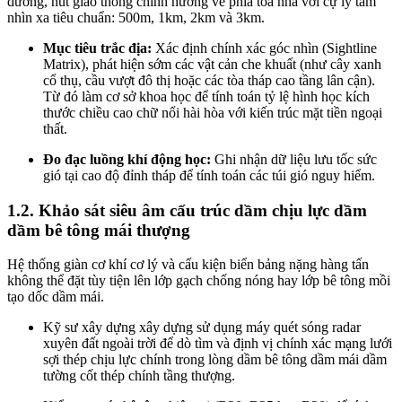
đường, nút giao thông chính hướng về phía tòa nhà với cự ly tầm
nhìn xa tiêu chuẩn: 500m, 1km, 2km và 3km.
Mục tiêu trắc địa:
Xác định chính xác góc nhìn (Sightline
Matrix), phát hiện sớm các vật cản che khuất (như cây xanh
cổ thụ, cầu vượt đô thị hoặc các tòa tháp cao tầng lân cận).
Từ đó làm cơ sở khoa học để tính toán tỷ lệ hình học kích
thước chiều cao chữ nổi hài hòa với kiến trúc mặt tiền ngoại
thất.
Đo đạc luồng khí động học:
Ghi nhận dữ liệu lưu tốc sức
gió tại cao độ đỉnh tháp để tính toán các túi gió nguy hiểm.
1.2. Khảo sát siêu âm cấu trúc dầm chịu lực dầm
dầm bê tông mái thượng
Hệ thống giàn cơ khí cơ lý và cấu kiện biển bảng nặng hàng tấn
không thể đặt tùy tiện lên lớp gạch chống nóng hay lớp bê tông mồi
tạo dốc dầm mái.
Kỹ sư xây dựng xây dựng sử dụng máy quét sóng radar
xuyên đất ngoài trời để dò tìm và định vị chính xác mạng lưới
sợi thép chịu lực chính trong lòng dầm bê tông dầm mái dầm
tường cốt thép chính tầng thượng.