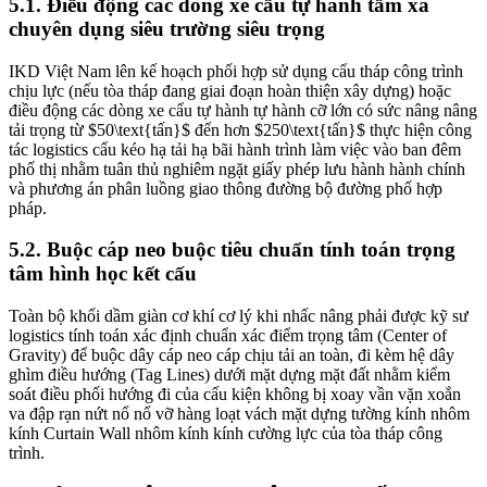
5.1. Điều động các dòng xe cẩu tự hành tầm xa
chuyên dụng siêu trường siêu trọng
IKD Việt Nam lên kế hoạch phối hợp sử dụng cẩu tháp công trình
chịu lực (nếu tòa tháp đang giai đoạn hoàn thiện xây dựng) hoặc
điều động các dòng xe cẩu tự hành tự hành cỡ lớn có sức nâng nâng
tải trọng từ
$50\text{tấn}$
đến hơn
$250\text{tấn}$
thực hiện công
tác logistics cẩu kéo hạ tải hạ bãi hành trình làm việc vào ban đêm
phố thị nhằm tuân thủ nghiêm ngặt giấy phép lưu hành hành chính
và phương án phân luồng giao thông đường bộ đường phố hợp
pháp.
5.2. Buộc cáp neo buộc tiêu chuẩn tính toán trọng
tâm hình học kết cấu
Toàn bộ khối dầm giàn cơ khí cơ lý khi nhấc nâng phải được kỹ sư
logistics tính toán xác định chuẩn xác điểm trọng tâm (Center of
Gravity) để buộc dây cáp neo cáp chịu tải an toàn, đi kèm hệ dây
ghìm điều hướng (Tag Lines) dưới mặt dựng mặt đất nhằm kiểm
soát điều phối hướng đi của cấu kiện không bị xoay vần vặn xoắn
va đập rạn nứt nổ nổ vỡ hàng loạt vách mặt dựng tường kính nhôm
kính Curtain Wall nhôm kính kính cường lực của tòa tháp công
trình.