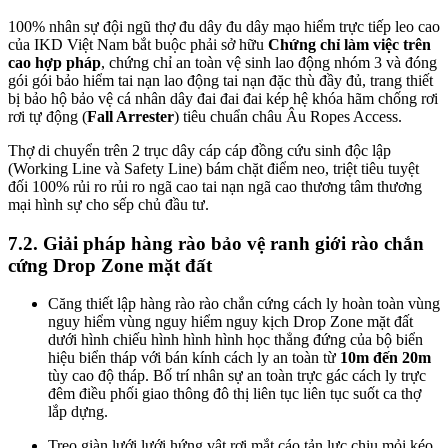
100% nhân sự đội ngũ thợ đu dây đu dây mạo hiểm trực tiếp leo cao
của IKD Việt Nam bắt buộc phải sở hữu
Chứng chỉ làm việc trên
cao hợp pháp
, chứng chỉ an toàn vệ sinh lao động nhóm 3 và đóng
gói gói bảo hiểm tai nạn lao động tai nạn đặc thù đầy đủ, trang thiết
bị bảo hộ bảo vệ cá nhân dây đai đai đai kép hệ khóa hãm chống rơi
rơi tự động (
Fall Arrester
) tiêu chuẩn châu Âu Ropes Access.
Thợ di chuyển trên 2 trục dây cáp cáp đồng cứu sinh độc lập
(Working Line và Safety Line) bám chặt điểm neo, triệt tiêu tuyệt
đối 100% rủi ro rủi ro ngã cao tai nạn ngã cao thương tâm thương
mại hình sự cho sếp chủ đầu tư.
7.2. Giải pháp hàng rào bảo vệ ranh giới rào chắn
cứng Drop Zone mặt đất
Căng thiết lập hàng rào rào chắn cứng cách ly hoàn toàn vùng
nguy hiểm vùng nguy hiểm nguy kịch Drop Zone mặt đất
dưới hình chiếu hình hình hình học thẳng đứng của bộ biển
hiệu biển tháp với bán kính cách ly an toàn từ
10m đến 20m
tùy cao độ tháp. Bố trí nhân sự an toàn trực gác cách ly trực
đêm điều phối giao thông đô thị liên tục liên tục suốt ca thợ
lắp dựng.
Treo giàn lưới lưới hứng vật rơi mắt cáo tản lực chịu mỏi kéo