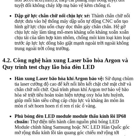
tuyệt đối không cháy lớp mạ bảo vệ kẽm chống rỉ.
Dập gờ lực chân chữ nổi chịu lực xé:
Thành chân chữ nổi
được đưa vào hệ thống máy dập uốn tự động CNC uốn tạo
hình gờ lực chịu uốn chạy dọc thân gáy chân chân. Hệ gờ
chịu lực này làm tăng mô-men kháng uốn kháng xoắn xoắn
chịu tải của tấm hợp kim nhôm, chống mỏi kim loại kim loại
trước áp lực lực dông bão giật mạnh ngoài trời ngoài không
trung ngoài trời công trường.
4.2. Công nghệ hàn xung Laser bão hòa Argon và
Quy trình test chạy lão hóa đèn LED
Hàn xung Laser bão hòa khí Argon bảo vệ:
Sử dụng chùm
tia laser cường độ cao để kết nối liên kết chặt chẽ mặt chữ và
chân chữ nổi chữ. Quá trình phun khí Argon trơ bảo vệ bão
hòa sẽ triệt tiêu hoàn toàn hiện tượng oxy hóa lưu huỳnh,
giúp mối hàn siêu cứng cáp chịu lực và kháng ăn mòn ăn
mòn rỉ sét hoen hoen rỉ rỉ ren rỉ rác ố vàng.
Phủ bóng đèn LED module module thấu kính lồi IP68
chuẩn:
Thợ điện tiến hành cắm nguồn phủ bóng LED
Module chính hãng Samsung hoặc NC LED Hàn Quốc góc
mở rộng thấu kính lồi tán quang góc chiếu mở rộng tới