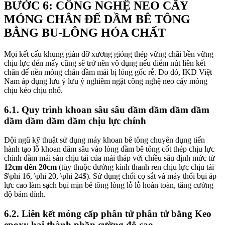
BƯỚC 6: CÔNG NGHỆ NEO CẤY
MÓNG CHÂN ĐẾ DẦM BÊ TÔNG
BẰNG BU-LÔNG HÓA CHẤT
Mọi kết cấu khung giàn đỡ xương gióng thép vững chãi bền vững
chịu lực đến mấy cũng sẽ trở nên vô dụng nếu điểm nút liên kết
chân đế nền móng chân dầm mái bị lỏng gốc rễ. Do đó, IKD Việt
Nam áp dụng lưu ý lưu ý nghiêm ngặt công nghệ neo cấy móng
chịu kéo chịu nhổ.
6.1. Quy trình khoan sâu sâu dầm dầm dầm dầm
dầm dầm dầm dầm chịu lực chính
Đội ngũ kỹ thuật sử dụng máy khoan bê tông chuyên dụng tiến
hành tạo lỗ khoan đâm sâu vào lòng dầm bê tông cốt thép chịu lực
chính dầm mái sàn chịu tải của mái tháp với chiều sâu định mức từ
12cm đến 20cm
(tùy thuộc đường kính thanh ren chịu lực chịu tải
$\phi 16, \phi 20, \phi 24$
). Sử dụng chổi cọ sắt và máy thổi bụi áp
lực cao làm sạch bụi mịn bê tông lòng lỗ lỗ hoàn toàn, tăng cường
độ bám dính.
6.2. Liên kết móng cấp phân tử phân tử bằng Keo
epoxy hai thành phần cường độ cao