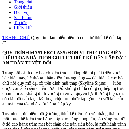
Trang chủ
Giới thiệu
Dịch vụ
Sản Phẩm
Tin tức
LIÊN HỆ
TRANG CHỦ
Quy trình làm biển hiệu tòa nhà từ thiết kế đến lắp
đặt
QUY TRÌNH MASTERCLASS: ĐƠN VỊ THI CÔNG BIỂN
HIỆU TÒA NHÀ TRỌN GÓI TỪ THIẾT KẾ ĐẾN LẮP ĐẶT
AN TOÀN TUYỆT ĐỐI
Trong bối cảnh quy hoạch kiến trúc hạ tầng đô thị phát triển vượt
bậc hiện nay, hệ thống nhận diện thượng tầng — đặt biệt là các bộ
chữ nổi quy mô đại cỡ trên đỉnh mái tháp (Skyline Signs) — luôn
được coi là tài sản chiến lược. Đó không chỉ là công cụ tiếp thị trực
quan tầm xa khẳng định vương miện và quyền lực thương hiệu, mà
còn là một cấu kiện kỹ thuật chịu lực phức tạp gắn liền với kết cấu
an toàn của tòa nhà suốt hàng thập kỷ.
Tuy nhiên, để biến một ý tưởng thiết kế trên bản vẽ phẳng thành
một thực thể kiến trúc bằng hợp kim nặng hàng tấn, tỏa sáng rực rỡ
ở độ cao hàng trăm mét bất chấp các trận siêu bão, là một hành trình