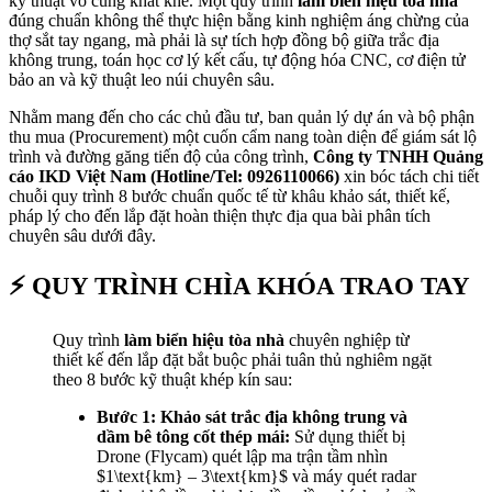
kỹ thuật vô cùng khắt khe. Một quy trình
làm biển hiệu tòa nhà
đúng chuẩn không thể thực hiện bằng kinh nghiệm áng chừng của
thợ sắt tay ngang, mà phải là sự tích hợp đồng bộ giữa trắc địa
không trung, toán học cơ lý kết cấu, tự động hóa CNC, cơ điện tử
bảo an và kỹ thuật leo núi chuyên sâu.
Nhằm mang đến cho các chủ đầu tư, ban quản lý dự án và bộ phận
thu mua (Procurement) một cuốn cẩm nang toàn diện để giám sát lộ
trình và đường găng tiến độ của công trình,
Công ty TNHH Quảng
cáo IKD Việt Nam (Hotline/Tel: 0926110066)
xin bóc tách chi tiết
chuỗi quy trình 8 bước chuẩn quốc tế từ khâu khảo sát, thiết kế,
pháp lý cho đến lắp đặt hoàn thiện thực địa qua bài phân tích
chuyên sâu dưới đây.
⚡ QUY TRÌNH CHÌA KHÓA TRAO TAY
Quy trình
làm biển hiệu tòa nhà
chuyên nghiệp từ
thiết kế đến lắp đặt bắt buộc phải tuân thủ nghiêm ngặt
theo 8 bước kỹ thuật khép kín sau:
Bước 1: Khảo sát trắc địa không trung và
dầm bê tông cốt thép mái:
Sử dụng thiết bị
Drone (Flycam) quét lập ma trận tầm nhìn
$1\text{km} – 3\text{km}$
và máy quét radar