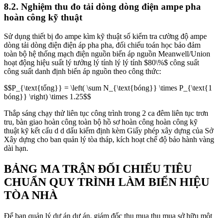
8.2. Nghiệm thu đo tải dòng dòng điện ampe pha
hoàn công kỹ thuật
Sử dụng thiết bị đo ampe kìm kỹ thuật số kiểm tra cường độ ampe
dòng tải dòng điện điện áp pha pha, đối chiếu toán học bảo đảm
toàn bộ hệ thống mạch điện nguồn biến áp nguồn Meanwell/Union
hoạt động hiệu suất lý tưởng lý tính lý lý tính
$80\%$
công suất
công suất danh định biến áp nguồn theo công thức:
$$P_{\text{tổng}} = \left( \sum N_{\text{bóng}} \times P_{\text{1
bóng}} \right) \times 1.25$$
Thắp sáng chạy thử liên tục công trình trong 2 ca đêm liên tục trơn
tru, bàn giao hoàn công toàn bộ hồ sơ hoàn công hoàn công kỹ
thuật kỹ kết cấu d d dấu kiểm định kèm Giấy phép xây dựng của Sở
Xây dựng cho ban quản lý tòa tháp, kích hoạt chế độ bảo hành vàng
dài hạn.
BẢNG MA TRẬN ĐỐI CHIẾU TIÊU
CHUẨN QUY TRÌNH LÀM BIỂN HIỆU
TÒA NHÀ
Để ban quản lý dự án dự án, giám đốc thu mua thu mua sở hữu một