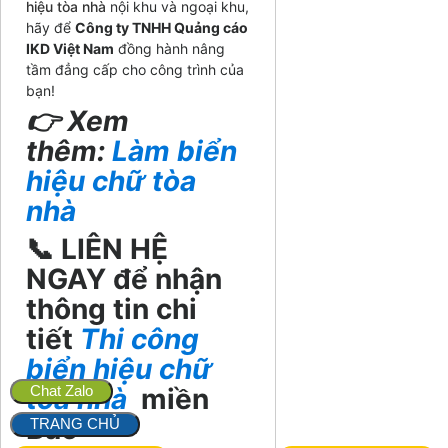
hiệu tòa nhà
nội khu và ngoại khu,
hãy để
Công ty TNHH Quảng cáo
IKD Việt Nam
đồng hành nâng
tầm đẳng cấp cho công trình của
bạn!
👉 Xem
thêm:
Làm biển
hiệu chữ tòa
nhà
📞
LIÊN HỆ
NGAY để nhận
thông tin chi
tiết
Thi công
biển hiệu chữ
tòa nhà
Chat Zalo
miền
Bắc
TRANG CHỦ