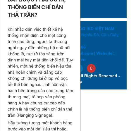
Liên hệ ngay
THỐNG BIỂN CHỈ DẪN
0926110066
THẢ TRẦN?
CÔNG TY XÂY DỰNG QUẢNG CÁO IKD VIỆT NAM
Khi nhắc đến việc thiết kế hệ
Add: Số 39B/42/175 Lạc Long Quân, Nghĩa Đô, Cầu Giấy,
thống nhận diện cho một công
Hà Nội .
trình cao tầng, người ta thường
Hotline: 0926110066
nghĩ ngay đến những bộ chữ nổi
Email: sales.quangcaoikd@gmail.com | Website:
khổng lồ, rực rỡ tỏa sáng trên
www.bienhieuled.vn
đỉnh mái hay mặt tiền khối đế. Tuy
nhiên, một hệ thống
biển hiệu tòa
nhà
hoàn chỉnh và đẳng cấp
Copyright ©2016 Bienhieuled.vn. All Rights Reserved -
không chỉ dừng lại ở lớp vỏ bọc
Design by @duy
bề thế bên ngoài. Linh hồn vận
hành bên trong của các trung tâm
thương mại, tổ hợp văn phòng
hạng A hay chung cư cao cấp
chính là hệ thống biển chỉ dẫn thả
trần (Hanging Signage).
Hãy tưởng tượng một khách hàng
bước vào một đại siêu thị hoặc