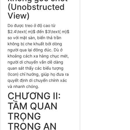
(Unobstructed
View)
Do được treo ở độ cao từ
$2.4\text{ m}$
đến
$3\text{ m}$
so với mặt sàn, biển thả trần
không bị che khuất bởi dòng
người qua lại đông đúc. Dù ở
khoảng cách xa hàng chục mét,
người di chuyển vẫn dễ dàng
quan sát thấy các biểu tượng
(Icon) chỉ hướng, giúp họ đưa ra
quyết định di chuyển chính xác
và nhanh chóng.
CHƯƠNG II:
TẦM QUAN
TRỌNG
TRONG AN