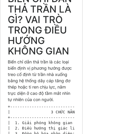
THẢ TRẦN LÀ
GÌ? VAI TRÒ
TRONG ĐIỀU
HƯỚNG
KHÔNG GIAN
Biển chỉ dẫn thả trần là các loại
biển định vị phương hướng được
treo cố định từ trần nhà xuống
bằng hệ thống dây cáp tăng đơ
thép hoặc ti ren chịu lực, nằm
trực diện ở cao độ tầm mắt nhìn
tự nhiên của con người.
+----------------------------------------------------
|                 3 CHỨC NĂNG CỐT LÕI CỦA BIỂN THẢ TR
+----------------------------------------------------
|  1. Giải phóng không gian mặt sàn: Không chiếm dụng
|  2. Điều hướng thị giác liên tục: Nằm trên tầm mắt,
|  3. Đồng bộ hóa nhận diện: Tạo điểm nhấn kiến trúc 