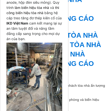
anode, hộp đèn siêu mỏng). Quy
CHỮ TÒA NHÀ
trình
làm biển hiệu tòa nhà
và
thi
công biển hiệu tòa nhà
bằng hệ
BIỂN HIỆU QUẢNG CÁO
cáp treo tăng đơ thép kiên cố của
IKD Việt Nam
cam kết mang lại sự
TÒA NHÀ
an tâm tuyệt đối và nâng tầm
đẳng cấp sang trọng cho mọi dự
BIỂN HIỆU LED TÒA NHÀ
án của bạn.
BIỂN HIỆU INOX TÒA NHÀ
BẢNG CHỮ TÒA NHÀ
BIỂN HIỆU QUẢNG CÁO
Bài viết liên quan
Tổng hợp các mẫu biển hiệu sảnh đón khách tòa nhà ấn tượng
nhất
-
18/06/2026
Sự khác biệt giữa biển hiệu tòa nhà văn phòng và biển hiệu
trung tâm thương mại
-
18/06/2026