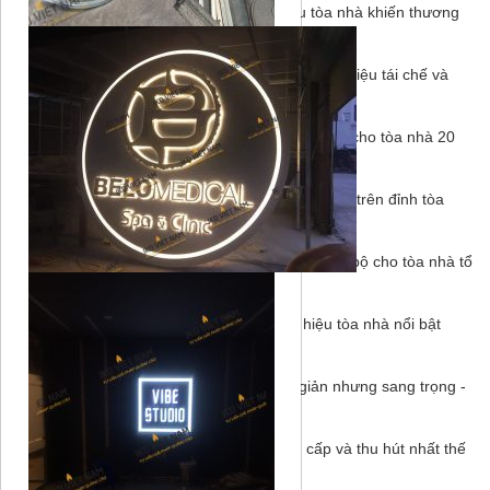
Sai lầm kinh điển trong thiết kế biển hiệu tòa nhà khiến thương
hiệu bị mờ nhạt
-
18/06/2026
Biển hiệu tòa nhà xanh: Xu hướng sử dụng vật liệu tái chế và
năng lượng mặt trời
-
18/06/2026
Cách lựa chọn Font chữ và kích thước chữ nổi cho tòa nhà 20
tầng trở lên
-
18/06/2026
Quá trình thi công biển hiệu chữ nổi nặng 2 tấn trên đỉnh tòa
nhà FIBONAN
-
18/06/2026
Thiết kế hệ thống biển chỉ dẫn (Signage) đồng bộ cho tòa nhà tổ
hợp
-
18/06/2026
Nghệ thuật phối màu đèn LED cho biển hiệu tòa nhà nổi bật
trong đêm
-
18/06/2026
Xu hướng thiết kế biển hiệu tòa nhà tối giản nhưng sang trọng
-
18/06/2026
Top 20 mẫu biển hiệu tòa nhà đẹp đẳng cấp và thu hút nhất thế
giới
-
18/06/2026