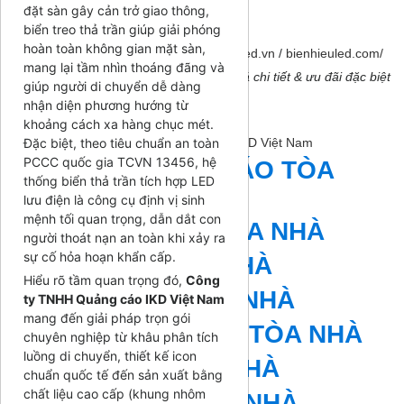
đặt sàn gây cản trở giao thông,
📞 Hotline:
0926 110 066
biển treo thả trần giúp giải phóng
📧 Email:
bientoanha@gmail.com
hoàn toàn không gian mặt sàn,
🌍
Website:
bienhieuled.com
/
bienhieuled.vn
/
bienhieuled.com/
mang lại tầm nhìn thoáng đãng và
⏳
Liên hệ ngay hôm nay để nhận báo giá chi tiết & ưu đãi đặc biệt
giúp người di chuyển dễ dàng
từ IKD Việt Nam!
🚀
nhận diện phương hướng từ
Gmail:
quangcaoikd@gmail.com
khoảng cách xa hàng chục mét.
Danh mục sản phẩm của
Đặc biệt, theo tiêu chuẩn an toàn
Quảng cáo IKD Việt Nam
PCCC quốc gia TCVN 13456, hệ
BIỂN QUẢNG CÁO TÒA
thống biển thả trần tích hợp LED
NHÀ
lưu điện là công cụ định vị sinh
mệnh tối quan trọng, dẫn dắt con
BỘ CHỮ NỔI TÒA NHÀ
người thoát nạn an toàn khi xảy ra
sự cố hỏa hoạn khẩn cấp.
BỘ CHỮ TÒA NHÀ
Hiểu rõ tầm quan trọng đó,
Công
BIỂN CHỮ TÒA NHÀ
ty TNHH Quảng cáo IKD Việt Nam
mang đến giải pháp trọn gói
BIỂN HIỆU CHỮ TÒA NHÀ
chuyên nghiệp từ khâu phân tích
luồng di chuyển, thiết kế icon
CHỮ NỔI TÒA NHÀ
chuẩn quốc tế đến sản xuất bằng
chất liệu cao cấp (khung nhôm
BIỂN HIỆU TÒA NHÀ