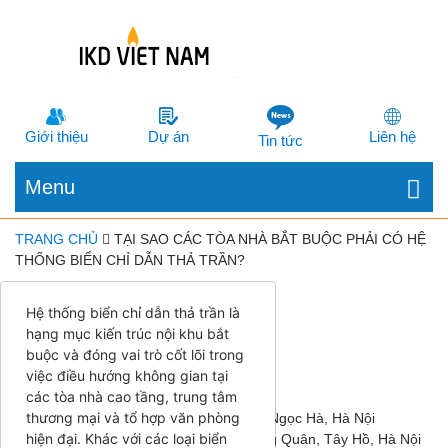
Giới thiệu
Dự án
Liên hệ
Tin tức
Menu
TRANG CHỦ
TẠI SAO CÁC TÒA NHÀ BẮT BUỘC PHẢI CÓ HỆ
THỐNG BIỂN CHỈ DẪN THẢ TRẦN?
👉 Nhận ngay:
Hệ thống biển chỉ dẫn thả trần là
✔ Báo giá trong 5 phút
hạng mục kiến trúc nội khu bắt
✔ Tư vấn miễn phí
buộc và đóng vai trò cốt lõi trong
✔ Thiết kế ngay trong ngày
việc điều hướng không gian tại
các tòa nhà cao tầng, trung tâm
🏢
Công ty Quảng Cáo IKD Việt Nam
thương mại và tổ hợp văn phòng
📍 Trụ sở: Số 32 phố Đốc Ngữ, phường Ngọc Hà, Hà Nội
hiện đại. Khác với các loại biển
📍 VP giao dịch: Số 39B/42/175 Lạc Long Quân, Tây Hồ, Hà Nội