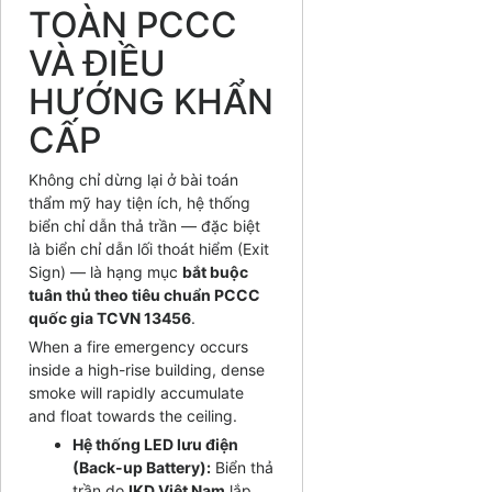
TOÀN PCCC
VÀ ĐIỀU
HƯỚNG KHẨN
CẤP
Không chỉ dừng lại ở bài toán
thẩm mỹ hay tiện ích, hệ thống
biển chỉ dẫn thả trần — đặc biệt
là biển chỉ dẫn lối thoát hiểm (Exit
Sign) — là hạng mục
bắt buộc
tuân thủ theo tiêu chuẩn PCCC
quốc gia TCVN 13456
.
When a fire emergency occurs
inside a high-rise building, dense
smoke will rapidly accumulate
and float towards the ceiling.
Hệ thống LED lưu điện
(Back-up Battery):
Biển thả
trần do
IKD Việt Nam
lắp