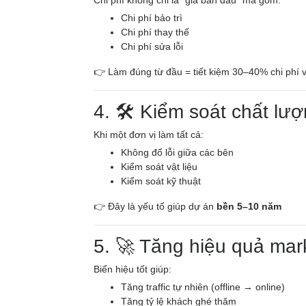
Chi phí không chỉ là “giá ban đầu” mà gồm:
Chi phí bảo trì
Chi phí thay thế
Chi phí sửa lỗi
👉 Làm đúng từ đầu = tiết kiệm 30–40% chi phí 
4. 🛠️ Kiểm soát chất lư
Khi một đơn vị làm tất cả:
Không đổ lỗi giữa các bên
Kiểm soát vật liệu
Kiểm soát kỹ thuật
👉 Đây là yếu tố giúp dự án
bền 5–10 năm
5. 🚀 Tăng hiệu quả mar
Biển hiệu tốt giúp:
Tăng traffic tự nhiên (offline → online)
Tăng tỷ lệ khách ghé thăm