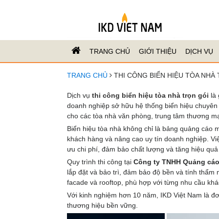
TRANG CHỦ
GIỚI THIỆU
DỊCH VỤ
TRANG CHỦ
THI CÔNG BIỂN HIỆU TÒA NHÀ
Dịch vụ
thi công biển hiệu tòa nhà trọn gói
là 
doanh nghiệp sở hữu hệ thống biển hiệu chuyên n
cho các tòa nhà văn phòng, trung tâm thương mạ
Biển hiệu tòa nhà không chỉ là bảng quảng cáo m
khách hàng và nâng cao uy tín doanh nghiệp. Việc 
ưu chi phí, đảm bảo chất lượng và tăng hiệu quả
Quy trình thi công tại
Công ty TNHH Quảng cáo
lắp đặt và bảo trì, đảm bảo độ bền và tính thẩm 
facade và rooftop, phù hợp với từng nhu cầu khá
Với kinh nghiệm hơn 10 năm, IKD Việt Nam là đơ
thương hiệu bền vững.