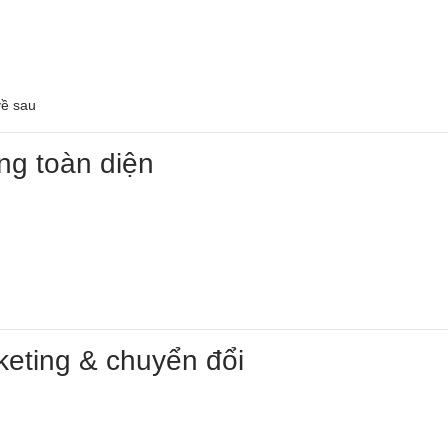
về sau
ợng toàn diện
keting & chuyển đổi