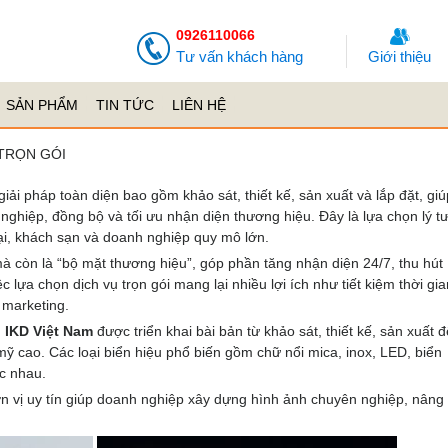
0926110066
Tư vấn khách hàng
Giới thiệu
SẢN PHẨM
TIN TỨC
LIÊN HỆ
 TRỌN GÓI
giải pháp toàn diện bao gồm khảo sát, thiết kế, sản xuất và lắp đặt, giú
ghiệp, đồng bộ và tối ưu nhận diện thương hiệu. Đây là lựa chọn lý t
i, khách sạn và doanh nghiệp quy mô lớn.
à còn là “bộ mặt thương hiệu”, góp phần tăng nhận diện 24/7, thu hút
lựa chọn dịch vụ trọn gói mang lại nhiều lợi ích như tiết kiệm thời gian
 marketing.
 IKD Việt Nam
được triển khai bài bản từ khảo sát, thiết kế, sản xuất 
mỹ cao. Các loại biển hiệu phổ biến gồm chữ nổi mica, inox, LED, biển
c nhau.
n vị uy tín giúp doanh nghiệp xây dựng hình ảnh chuyên nghiệp, nâng