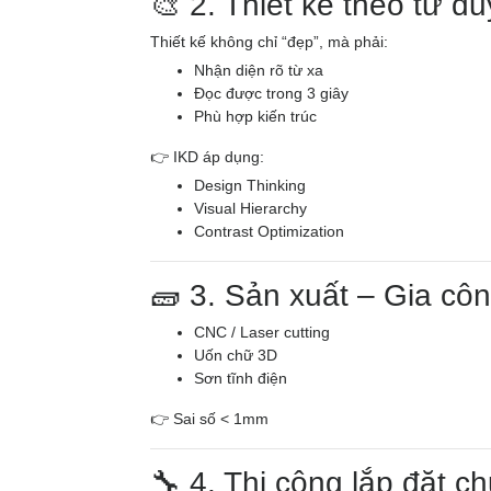
🎨 2. Thiết kế theo tư d
Thiết kế không chỉ “đẹp”, mà phải:
Nhận diện rõ từ xa
Đọc được trong 3 giây
Phù hợp kiến trúc
👉 IKD áp dụng:
Design Thinking
Visual Hierarchy
Contrast Optimization
🧱 3. Sản xuất – Gia cô
CNC / Laser cutting
Uốn chữ 3D
Sơn tĩnh điện
👉 Sai số < 1mm
🔧 4. Thi công lắp đặt c