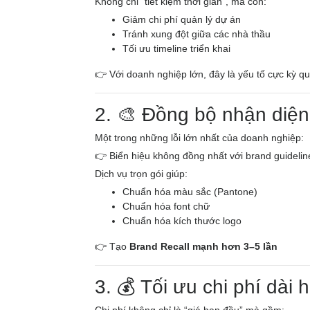
Không chỉ “tiết kiệm thời gian”, mà còn:
Giảm chi phí quản lý dự án
Tránh xung đột giữa các nhà thầu
Tối ưu timeline triển khai
👉 Với doanh nghiệp lớn, đây là yếu tố cực kỳ qu
2. 🎨 Đồng bộ nhận diện
Một trong những lỗi lớn nhất của doanh nghiệp:
👉 Biển hiệu không đồng nhất với brand guidelin
Dịch vụ trọn gói giúp:
Chuẩn hóa màu sắc (Pantone)
Chuẩn hóa font chữ
Chuẩn hóa kích thước logo
👉 Tạo
Brand Recall mạnh hơn 3–5 lần
3. 💰 Tối ưu chi phí dài 