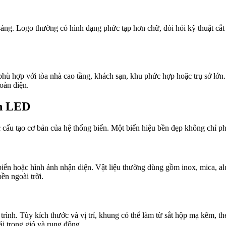
sáng. Logo thường có hình dạng phức tạp hơn chữ, đòi hỏi kỹ thuật cắ
, phù hợp với tòa nhà cao tầng, khách sạn, khu phức hợp hoặc trụ sở lớn
toàn điện.
ắn LED
 cấu tạo cơ bản của hệ thống biển. Một biển hiệu bền đẹp không chỉ p
biển hoặc hình ảnh nhận diện. Vật liệu thường dùng gồm inox, mica, al
ền ngoài trời.
ình. Tùy kích thước và vị trí, khung có thể làm từ sắt hộp mạ kẽm, th
ải trọng gió và rung động.