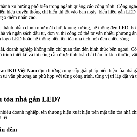
thành xu hướng phổ biến trong ngành quảng cáo công trình. Công nghệ 
ển hiệu truyền thống chỉ hiển thị tốt vào ban ngày, biển hiệu gắn LED 
n tạo điểm nhấn cao.
thành phần chính như mặt chữ, khung xương, hệ thống đèn LED, bộ ngu
a nhà và ngân sách đầu tư, đơn vị thi công có thể tư vấn nhiều phương 
logo LED hoặc hệ thống biển tên tòa nhà tích hợp đèn chiếu sáng.
dài, doanh nghiệp không nên chỉ quan tâm đến hình thức bên ngoài. Công
trình thiết kế và thi công cần được tính toán bài bản từ kích thước, vậ
áo IKD Việt Nam
định hướng cung cấp giải pháp biển hiệu tòa nhà g
ư vấn phương án phù hợp với từng công trình, từng vị trí lắp đặt và 
ệu tòa nhà gắn LED?
i nhiều doanh nghiệp, tên thương hiệu xuất hiện trên mặt tiền tòa nhà ch
 rệt.
lẫn đêm