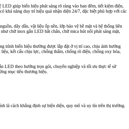
LED giúp biển hiệu phát sáng rõ ràng vào ban đêm, tiết kiệm điện,
có khả năng duy trì hiệu quả nhận diện 24/7, đặc biệt phù hợp với các
ồn, dây dẫn, vật liệu ốp nền, lớp bảo vệ bề mặt và hệ thống liên
án như chữ inox gắn LED hắt chân, chữ mica hút nổi phát sáng mặt,
 trình biển hiệu thường được lắp đặt ở vị trí cao, chịu ảnh hưởng
t liệu, kết cấu chịu lực, chống thấm, chống rò điện, chống oxy hóa,
ắn LED theo hướng trọn gói, chuyên nghiệp và tối ưu thực tế sử
từng mục tiêu thương hiệu.
ính là cách khẳng định sự hiện diện, quy mô và uy tín trên thị trường.