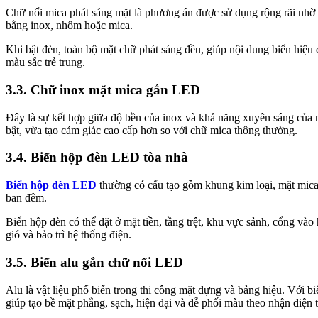
Chữ nổi mica phát sáng mặt là phương án được sử dụng rộng rãi nhờ 
bằng inox, nhôm hoặc mica.
Khi bật đèn, toàn bộ mặt chữ phát sáng đều, giúp nội dung biển hiệu
màu sắc trẻ trung.
3.3. Chữ inox mặt mica gắn LED
Đây là sự kết hợp giữa độ bền của inox và khả năng xuyên sáng của
bật, vừa tạo cảm giác cao cấp hơn so với chữ mica thông thường.
3.4. Biển hộp đèn LED tòa nhà
Biển hộp đèn LED
thường có cấu tạo gồm khung kim loại, mặt mica h
ban đêm.
Biển hộp đèn có thể đặt ở mặt tiền, tầng trệt, khu vực sảnh, cổng vào 
gió và bảo trì hệ thống điện.
3.5. Biển alu gắn chữ nổi LED
Alu là vật liệu phổ biến trong thi công mặt dựng và bảng hiệu. Với 
giúp tạo bề mặt phẳng, sạch, hiện đại và dễ phối màu theo nhận diện 