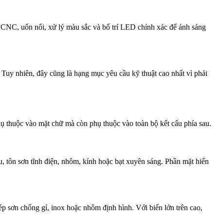
t CNC, uốn nổi, xử lý màu sắc và bố trí LED chính xác để ánh sáng
. Tuy nhiên, đây cũng là hạng mục yêu cầu kỹ thuật cao nhất vì phải
hụ thuộc vào mặt chữ mà còn phụ thuộc vào toàn bộ kết cấu phía sau.
u, tôn sơn tĩnh điện, nhôm, kính hoặc bạt xuyên sáng. Phần mặt hiển
ép sơn chống gỉ, inox hoặc nhôm định hình. Với biển lớn trên cao,