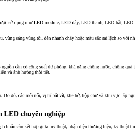
D được sử dụng như LED module, LED dây, LED thanh, LED hắt, LED 
, vùng sáng vùng tối, đèn nhanh cháy hoặc màu sắc sai lệch so với nh
uồn cần có công suất dự phòng, khả năng chống nước, chống quá tải và 
ện và ảnh hưởng thời tiết.
. Do đó, các mối nối, vị trí bắt vít, khe hở, hộp chữ và khu vực lắp n
gắn LED chuyên nghiệp
t chuẩn cần kết hợp giữa mỹ thuật, nhận diện thương hiệu, kỹ thuật thi