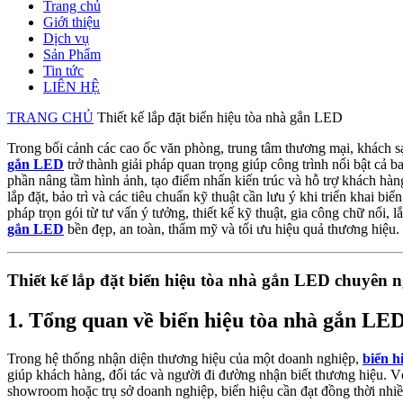
Trang chủ
Giới thiệu
Dịch vụ
Sản Phẩm
Tin tức
LIÊN HỆ
TRANG CHỦ
Thiết kế lắp đặt biển hiệu tòa nhà gắn LED
Trong bối cảnh các cao ốc văn phòng, trung tâm thương mại, khách s
gắn LED
trở thành giải pháp quan trọng giúp công trình nổi bật cả
phần nâng tầm hình ảnh, tạo điểm nhấn kiến trúc và hỗ trợ khách hàng n
lắp đặt, bảo trì và các tiêu chuẩn kỹ thuật cần lưu ý khi triển khai 
pháp trọn gói từ tư vấn ý tưởng, thiết kế kỹ thuật, gia công chữ nổi
gắn LED
bền đẹp, an toàn, thẩm mỹ và tối ưu hiệu quả thương hiệu.
Thiết kế lắp đặt biển hiệu tòa nhà gắn LED chuyên
1. Tổng quan về biển hiệu tòa nhà gắn LE
Trong hệ thống nhận diện thương hiệu của một doanh nghiệp,
biển h
giúp khách hàng, đối tác và người đi đường nhận biết thương hiệu. V
showroom hoặc trụ sở doanh nghiệp, biển hiệu cần đạt đồng thời nhiều