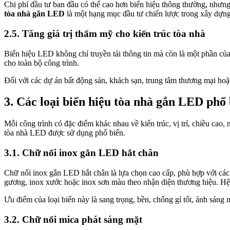
Chi phí đầu tư ban đầu có thể cao hơn biển hiệu thông thường, nhưng 
tòa nhà gắn LED
là một hạng mục đầu tư chiến lược trong xây dựng
2.5. Tăng giá trị thẩm mỹ cho kiến trúc tòa nhà
Biển hiệu LED không chỉ truyền tải thông tin mà còn là một phần của t
cho toàn bộ công trình.
Đối với các dự án bất động sản, khách sạn, trung tâm thương mại hoặ
3. Các loại biển hiệu tòa nhà gắn LED phổ 
Mỗi công trình có đặc điểm khác nhau về kiến trúc, vị trí, chiều cao
tòa nhà LED được sử dụng phổ biến.
3.1. Chữ nổi inox gắn LED hắt chân
Chữ nổi inox gắn LED hắt chân là lựa chọn cao cấp, phù hợp với các
gương, inox xước hoặc inox sơn màu theo nhận diện thương hiệu. Hệ 
Ưu điểm của loại biển này là sang trọng, bền, chống gỉ tốt, ánh sán
3.2. Chữ nổi mica phát sáng mặt