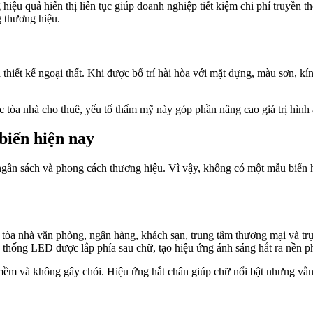
hiệu quả hiển thị liên tục giúp doanh nghiệp tiết kiệm chi phí truyền t
 thương hiệu.
hiết kế ngoại thất. Khi được bố trí hài hòa với mặt dựng, màu sơn, kính,
c tòa nhà cho thuê, yếu tố thẩm mỹ này góp phần nâng cao giá trị hình
biến hiện nay
, ngân sách và phong cách thương hiệu. Vì vậy, không có một mẫu biển 
 tòa nhà văn phòng, ngân hàng, khách sạn, trung tâm thương mại và tr
thống LED được lắp phía sau chữ, tạo hiệu ứng ánh sáng hắt ra nền ph
g mềm và không gây chói. Hiệu ứng hắt chân giúp chữ nổi bật nhưng vẫn 