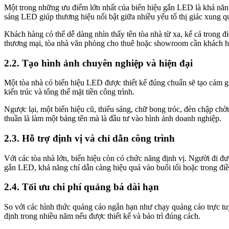
Một trong những ưu điểm lớn nhất của biển hiệu gắn LED là khả năng
sáng LED giúp thương hiệu nổi bật giữa nhiều yếu tố thị giác xung q
Khách hàng có thể dễ dàng nhìn thấy tên tòa nhà từ xa, kể cả trong đ
thương mại, tòa nhà văn phòng cho thuê hoặc showroom cần khách hà
2.2. Tạo hình ảnh chuyên nghiệp và hiện đại
Một tòa nhà có biển hiệu LED được thiết kế đúng chuẩn sẽ tạo cảm gi
kiến trúc và tổng thể mặt tiền công trình.
Ngược lại, một biển hiệu cũ, thiếu sáng, chữ bong tróc, đèn chập ch
thuần là làm một bảng tên mà là đầu tư vào hình ảnh doanh nghiệp.
2.3. Hỗ trợ định vị và chỉ dẫn công trình
Với các tòa nhà lớn, biển hiệu còn có chức năng định vị. Người đi đườ
gắn LED, khả năng chỉ dẫn càng hiệu quả vào buổi tối hoặc trong điều 
2.4. Tối ưu chi phí quảng bá dài hạn
So với các hình thức quảng cáo ngắn hạn như chạy quảng cáo trực tuyế
định trong nhiều năm nếu được thiết kế và bảo trì đúng cách.