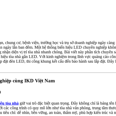
ạn, chung cư, bệnh viện, trường học và trụ sở doanh nghiệp ngày càng
 ban ngày lẫn ban đêm. Một hệ thống biển hiệu LED chuyên nghiệp không
hận diện vị trí tòa nhà nhanh chóng. Bài viết này phân tích chuyên sâu về
biển hiệu tòa nhà gắn LED. Với kinh nghiệm trong lĩnh vực quảng cáo côn
, lắp đặt đèn LED, thi công khung kết cấu đến bảo hành sau lắp đặt. Đâ
 nghiệp cùng IKD Việt Nam
D
iệu tòa nhà
giữ vai trò đặc biệt quan trọng. Đây không chỉ là bảng tên h
ới các công trình có quy mô lớn như tòa nhà văn phòng, trung tâm thư
 tiêu chí: dễ nhìn, bền vững, an toàn, thẩm mỹ, phù hợp kiến trúc và n