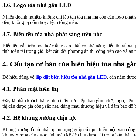
3.6. Logo tòa nhà gắn LED
Nhiều doanh nghiệp không chỉ lắp tên tòa nhà mà còn cần logo phát 
đều, không bị đốm hoặc lệch tông màu.
3.7. Biển tên tòa nhà phát sáng trên nóc
Biển tên gắn trên nóc hoặc tầng cao nhất có khả năng hiển thị rất xa
tính toán tải trọng gió, kết cấu đỡ, phương án thi công trên cao và an 
4. Cấu tạo cơ bản của biển hiệu tòa nhà g
Để hiểu đúng về
lắp đặt biển hiệu tòa nhà gắn LED
, cần nắm được
4.1. Phần mặt hiển thị
Đây là phần khách hàng nhìn thấy trực tiếp, bao gồm chữ, logo, nền 
thị cần được gia công sắc nét, đúng màu thương hiệu và đảm bảo độ b
4.2. Hệ khung xương chịu lực
Khung xương là bộ phận quan trọng giúp cố định biển hiệu vào công tr
khung xương cần được tính toán kỹ để chịu được tải trọng bản thân, t