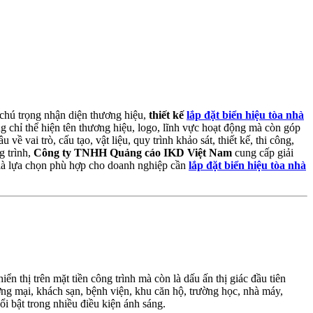
 chú trọng nhận diện thương hiệu,
thiết kế
lắp đặt biển hiệu tòa nhà
 chỉ thể hiện tên thương hiệu, logo, lĩnh vực hoạt động mà còn góp
 vai trò, cấu tạo, vật liệu, quy trình khảo sát, thiết kế, thi công,
g trình,
Công ty TNHH Quảng cáo IKD Việt Nam
cung cấp giải
y là lựa chọn phù hợp cho doanh nghiệp cần
lắp đặt biển hiệu tòa nhà
iển thị trên mặt tiền công trình mà còn là dấu ấn thị giác đầu tiên
ơng mại, khách sạn, bệnh viện, khu căn hộ, trường học, nhà máy,
ổi bật trong nhiều điều kiện ánh sáng.