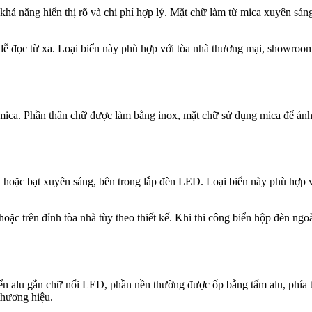
khả năng hiển thị rõ và chi phí hợp lý. Mặt chữ làm từ mica xuyên sá
 dễ đọc từ xa. Loại biển này phù hợp với tòa nhà thương mại, showroom
 mica. Phần thân chữ được làm bằng inox, mặt chữ sử dụng mica để ánh
oặc bạt xuyên sáng, bên trong lắp đèn LED. Loại biển này phù hợp với 
hoặc trên đỉnh tòa nhà tùy theo thiết kế. Khi thi công biển hộp đèn ngoà
biển alu gắn chữ nổi LED, phần nền thường được ốp bằng tấm alu, phía
thương hiệu.