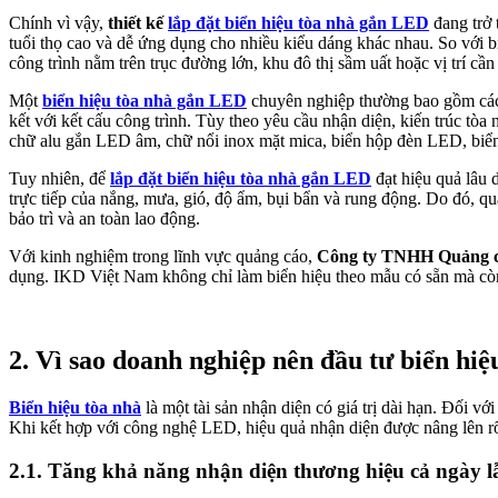
Chính vì vậy,
thiết kế
lắp đặt biển hiệu tòa nhà gắn LED
đang trở 
tuổi thọ cao và dễ ứng dụng cho nhiều kiểu dáng khác nhau. So với bi
công trình nằm trên trục đường lớn, khu đô thị sầm uất hoặc vị trí cầ
Một
biển hiệu tòa nhà gắn LED
chuyên nghiệp thường bao gồm các 
kết với kết cấu công trình. Tùy theo yêu cầu nhận diện, kiến trúc tò
chữ alu gắn LED âm, chữ nổi inox mặt mica, biển hộp đèn LED, biển 
Tuy nhiên, để
lắp đặt biển hiệu tòa nhà gắn LED
đạt hiệu quả lâu 
trực tiếp của nắng, mưa, gió, độ ẩm, bụi bẩn và rung động. Do đó, quá 
bảo trì và an toàn lao động.
Với kinh nghiệm trong lĩnh vực quảng cáo,
Công ty TNHH Quảng c
dụng. IKD Việt Nam không chỉ làm biển hiệu theo mẫu có sẵn mà còn t
2. Vì sao doanh nghiệp nên đầu tư biển hi
Biển hiệu tòa nhà
là một tài sản nhận diện có giá trị dài hạn. Đối vớ
Khi kết hợp với công nghệ LED, hiệu quả nhận diện được nâng lên rõ
2.1. Tăng khả năng nhận diện thương hiệu cả ngày 