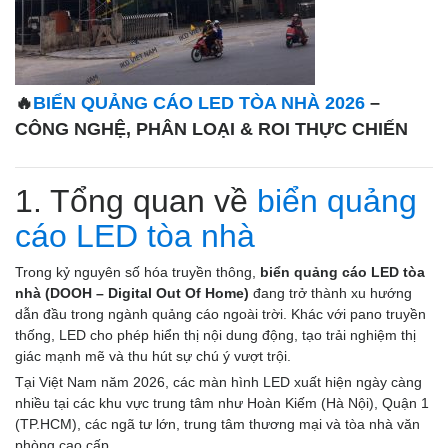
🔥
BIỂN QUẢNG CÁO LED TÒA NHÀ 2026
–
CÔNG NGHỆ, PHÂN LOẠI & ROI THỰC CHIẾN
1. Tổng quan về
biển quảng
cáo LED tòa nhà
Trong kỷ nguyên số hóa truyền thông,
biển quảng cáo LED tòa
nhà (DOOH – Digital Out Of Home)
đang trở thành xu hướng
dẫn đầu trong ngành quảng cáo ngoài trời. Khác với pano truyền
thống, LED cho phép hiển thị nội dung động, tạo trải nghiệm thị
giác mạnh mẽ và thu hút sự chú ý vượt trội.
Tại Việt Nam năm 2026, các màn hình LED xuất hiện ngày càng
nhiều tại các khu vực trung tâm như Hoàn Kiếm (Hà Nội), Quận 1
(TP.HCM), các ngã tư lớn, trung tâm thương mại và tòa nhà văn
phòng cao cấp.