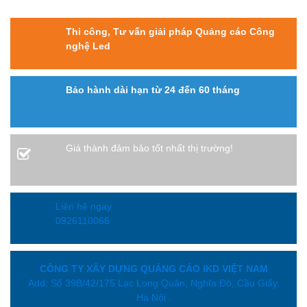
Thi công, Tư vấn giải pháp Quảng cáo Công
nghệ Led
Bảo hành dài hạn từ 24 đến 60 tháng
Giá thành đảm bảo tốt nhất thị trường!
Liên hệ ngay
0926110066
CÔNG TY XÂY DỰNG QUẢNG CÁO IKD VIỆT NAM
Add: Số 39B/42/175 Lạc Long Quân, Nghĩa Đô, Cầu Giấy,
Hà Nội .