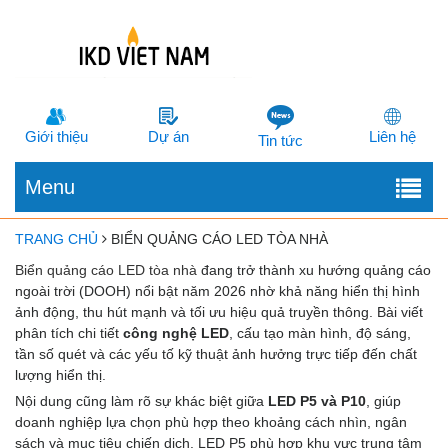
Giới thiệu
Dự án
Liên hệ
Tin tức
Menu
TRANG CHỦ
BIỂN QUẢNG CÁO LED TÒA NHÀ
Biển quảng cáo LED tòa nhà
đang trở thành xu hướng quảng cáo
ngoài trời (DOOH) nổi bật năm 2026 nhờ khả năng hiển thị hình
ảnh động, thu hút mạnh và tối ưu hiệu quả truyền thông. Bài viết
phân tích chi tiết
công nghệ LED
, cấu tạo màn hình, độ sáng,
tần số quét và các yếu tố kỹ thuật ảnh hưởng trực tiếp đến chất
lượng hiển thị.
Nội dung cũng làm rõ sự khác biệt giữa
LED P5 và P10
, giúp
doanh nghiệp lựa chọn phù hợp theo khoảng cách nhìn, ngân
sách và mục tiêu chiến dịch. LED P5 phù hợp khu vực trung tâm