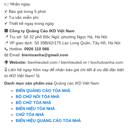
👉 Nhận ngay:
✔ Báo giá trong 5 phút
✔ Tư vấn miễn phí
✔ Thiết kế ngay trong ngày
🏢
Công ty Quảng Cáo IKD Việt Nam
📍 Trụ sở: Số 32 phố Đốc Ngữ, phường Ngọc Hà, Hà Nội
📍 VP giao dịch: Số 39B/42/175 Lạc Long Quân, Tây Hồ, Hà Nội
📞 Hotline:
0926 110 066
📧 Email:
bientoanha@gmail.com
🌍
Website:
bienhieuled.com
/
bienhieuled.vn
/
bochutoanha.com
⏳
Liên hệ ngay hôm nay để nhận báo giá chi tiết & ưu đãi đặc biệt
từ IKD Việt Nam!
🚀
Danh mục sản phẩm của
Quảng cáo IKD Việt Nam
BIỂN QUẢNG CÁO TÒA NHÀ
BỘ CHỮ NỔI TÒA NHÀ
BỘ CHỮ TÒA NHÀ
BIỂN HIỆU TÒA NHÀ
CHỮ TÒA NHÀ
BIỂN HIỆU QUẢNG CÁO TÒA NHÀ