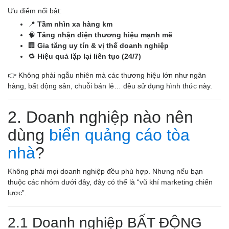
Ưu điểm nổi bật:
📍
Tầm nhìn xa hàng km
🧠
Tăng nhận diện thương hiệu mạnh mẽ
🏢
Gia tăng uy tín & vị thế doanh nghiệp
🔁
Hiệu quả lặp lại liên tục (24/7)
👉 Không phải ngẫu nhiên mà các thương hiệu lớn như ngân
hàng, bất động sản, chuỗi bán lẻ… đều sử dụng hình thức này.
2. Doanh nghiệp nào nên
dùng
biển quảng cáo tòa
nhà
?
Không phải mọi doanh nghiệp đều phù hợp. Nhưng nếu bạn
thuộc các nhóm dưới đây, đây có thể là “vũ khí marketing chiến
lược”.
2.1 Doanh nghiệp BẤT ĐỘNG