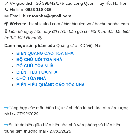
📍 VP giao dịch: Số 39B/42/175 Lạc Long Quân, Tây Hồ, Hà Nội
📞 Hotline:
0926 110 066
📧 Email:
bientoanha@gmail.com
🌍
Website:
bienhieuled.com
/
bienhieuled.vn
/
bochutoanha.com
⏳
Liên hệ ngay hôm nay để nhận báo giá chi tiết & ưu đãi đặc biệt
từ IKD Việt Nam!
🚀
Danh mục sản phẩm của
Quảng cáo IKD Việt Nam
BIỂN QUẢNG CÁO TÒA NHÀ
BỘ CHỮ NỔI TÒA NHÀ
BỘ CHỮ TÒA NHÀ
BIỂN HIỆU TÒA NHÀ
CHỮ TÒA NHÀ
BIỂN HIỆU QUẢNG CÁO TÒA NHÀ
Bài viết liên quan
Tổng hợp các mẫu biển hiệu sảnh đón khách tòa nhà ấn tượng
nhất
-
27/03/2026
Sự khác biệt giữa biển hiệu tòa nhà văn phòng và biển hiệu
trung tâm thương mại
-
27/03/2026