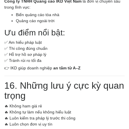
Công ty TNHH Quảng cáo IKD Việt Nam
là đơn vị chuyên sâu
trong lĩnh vực:
Biển quảng cáo tòa nhà
Quảng cáo ngoài trời
Ưu điểm nổi bật:
✅ Am hiểu pháp luật
✅ Thi công đúng chuẩn
✅ Hỗ trợ hồ sơ pháp lý
✅ Tránh rủi ro tối đa
👉 IKD giúp doanh nghiệp
an tâm từ A–Z
16. Những lưu ý cực kỳ quan
trọng
🔥 Không ham giá rẻ
🔥 Không tự làm nếu không hiểu luật
🔥 Luôn kiểm tra pháp lý trước thi công
🔥 Luôn chọn đơn vị uy tín