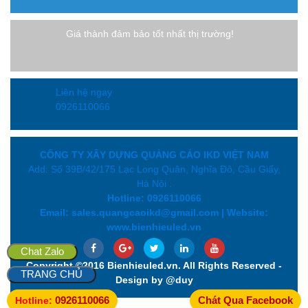
Giá thành đảm bảo tốt nhất thị trường!
Liên hệ ngay
0926110066
CÔNG TY XÂY DỰNG QUẢNG CÁO IKD VIỆT NAM
Add: Số 39B/42/175 Lạc Long Quân, Nghĩa Đô, Cầu Giấy,
Hà Nội .
Hotline: 0926110066
Email: sales.quangcaoikd@gmail.com | Website:
www.bienhieuled.vn
Chat Zalo
Copyright ©2016 Bienhieuled.vn. All Rights Reserved -
TRANG CHỦ
Design by @duy
0926110066
Chát Qua Facebook
Hotline: