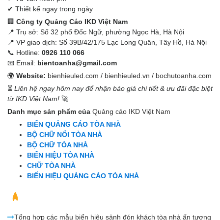
✔ Thiết kế ngay trong ngày
🏢
Công ty Quảng Cáo IKD Việt Nam
📍 Trụ sở: Số 32 phố Đốc Ngữ, phường Ngọc Hà, Hà Nội
📍 VP giao dịch: Số 39B/42/175 Lạc Long Quân, Tây Hồ, Hà Nội
📞 Hotline:
0926 110 066
📧 Email:
bientoanha@gmail.com
🌍
Website:
bienhieuled.com
/
bienhieuled.vn
/
bochutoanha.com
⏳
Liên hệ ngay hôm nay để nhận báo giá chi tiết & ưu đãi đặc biệt
từ IKD Việt Nam!
🚀
Danh mục sản phẩm của
Quảng cáo IKD Việt Nam
BIỂN QUẢNG CÁO TÒA NHÀ
BỘ CHỮ NỔI TÒA NHÀ
BỘ CHỮ TÒA NHÀ
BIỂN HIỆU TÒA NHÀ
CHỮ TÒA NHÀ
BIỂN HIỆU QUẢNG CÁO TÒA NHÀ
Bài viết liên quan
Tổng hợp các mẫu biển hiệu sảnh đón khách tòa nhà ấn tượng