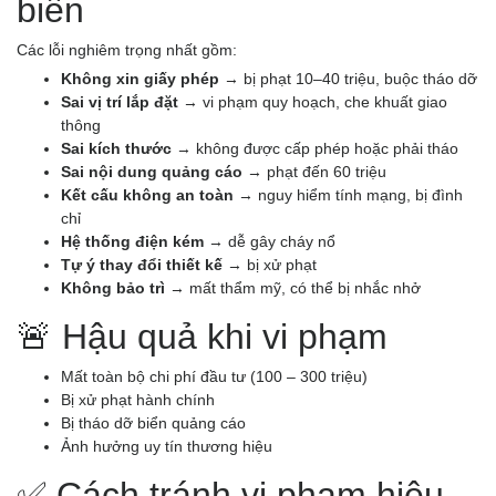
biến
Các lỗi nghiêm trọng nhất gồm:
Không xin giấy phép
→ bị phạt 10–40 triệu, buộc tháo dỡ
Sai vị trí lắp đặt
→ vi phạm quy hoạch, che khuất giao
thông
Sai kích thước
→ không được cấp phép hoặc phải tháo
Sai nội dung quảng cáo
→ phạt đến 60 triệu
Kết cấu không an toàn
→ nguy hiểm tính mạng, bị đình
chỉ
Hệ thống điện kém
→ dễ gây cháy nổ
Tự ý thay đổi thiết kế
→ bị xử phạt
Không bảo trì
→ mất thẩm mỹ, có thể bị nhắc nhở
🚨 Hậu quả khi vi phạm
Mất toàn bộ chi phí đầu tư (100 – 300 triệu)
Bị xử phạt hành chính
Bị tháo dỡ biển quảng cáo
Ảnh hưởng uy tín thương hiệu
✅ Cách tránh vi phạm hiệu