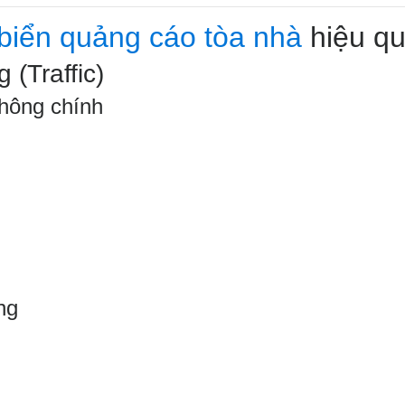
í biển quảng cáo tòa nhà
hiệu q
 (Traffic)
thông chính
ng