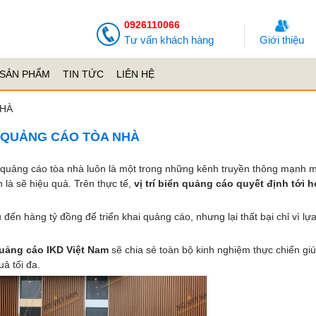
0926110066
Tư vấn khách hàng
Giới thiệu
SẢN PHẨM
TIN TỨC
LIÊN HỆ
NHÀ
ỂN QUẢNG CÁO TÒA NHÀ
n quảng cáo tòa nhà luôn là một trong những kênh truyền thông mạnh 
 là sẽ hiệu quả. Trên thực tế,
vị trí biển quảng cáo quyết định tới 
đến hàng tỷ đồng để triển khai quảng cáo, nhưng lại thất bại chỉ vì lự
uảng cáo IKD Việt Nam
sẽ chia sẻ toàn bộ kinh nghiệm thực chiến gi
uả tối đa.