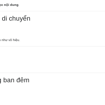
ọc nội dung
.
 di chuyển
 như vô hiệu.
g ban đêm