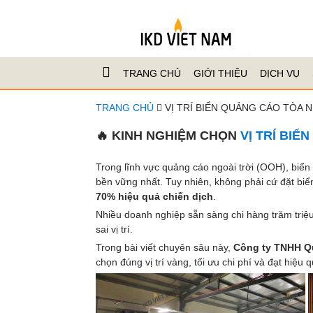
TRANG CHỦ
GIỚI THIỆU
DỊCH VỤ
TRANG CHỦ
VỊ TRÍ BIỂN QUẢNG CÁO TÒA 
🔥 KINH NGHIỆM CHỌN
VỊ TRÍ BI
Trong lĩnh vực quảng cáo ngoài trời (OOH), biể
bền vững nhất. Tuy nhiên, không phải cứ đặt biển
70% hiệu quả chiến dịch
.
Nhiều doanh nghiệp sẵn sàng chi hàng trăm triệu 
sai vị trí.
Trong bài viết chuyên sâu này,
Công ty TNHH Q
chọn đúng vị trí vàng, tối ưu chi phí và đạt hiệu q