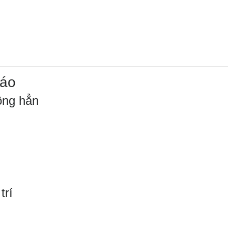
cáo
ông hẳn
trí