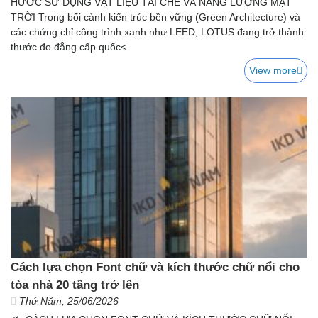
HƯỚC SỬ DỤNG VẬT LIỆU TÁI CHẾ VÀ NĂNG LƯỢNG MẶT
TRỜI Trong bối cảnh kiến trúc bền vững (Green Architecture) và
các chứng chỉ công trình xanh như LEED, LOTUS đang trở thành
thước đo đẳng cấp quốc<
View more
Cách lựa chọn Font chữ và kích thước chữ nổi cho
tòa nhà 20 tầng trở lên
Thứ Năm, 25/06/2026