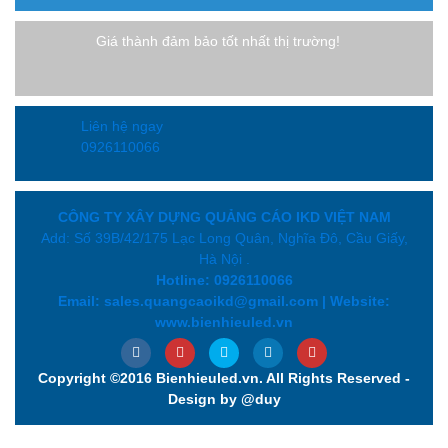
Giá thành đảm bảo tốt nhất thị trường!
Liên hệ ngay
0926110066
CÔNG TY XÂY DỰNG QUẢNG CÁO IKD VIỆT NAM
Add: Số 39B/42/175 Lạc Long Quân, Nghĩa Đô, Cầu Giấy,
Hà Nội .
Hotline: 0926110066
Email: sales.quangcaoikd@gmail.com | Website:
www.bienhieuled.vn
Copyright ©2016 Bienhieuled.vn. All Rights Reserved -
Design by @duy