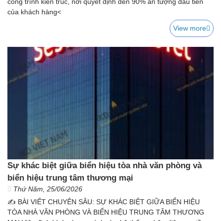
công trình kiến trúc, nơi quyết định đến 90% ấn tượng đầu tiên
của khách hàng<
View more
Sự khác biệt giữa biển hiệu tòa nhà văn phòng và
biển hiệu trung tâm thương mại
Thứ Năm, 25/06/2026
✍️ BÀI VIẾT CHUYÊN SÂU: SỰ KHÁC BIỆT GIỮA BIỂN HIỆU
TÒA NHÀ VĂN PHÒNG VÀ BIỂN HIỆU TRUNG TÂM THƯƠNG