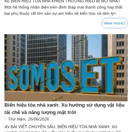
KẾ BIỂN HIỆU TÒA NHÀ KHIẾN THƯƠNG HIỆU BỊ MỜ NHẠT
Một hệ thống nhận diện trên đỉnh tháp mái thành công hay thất
bại phụ thuộc rất lớn vào sự am hiểu về kiến trúc và tâm lý<
View more
Biển hiệu tòa nhà xanh: Xu hướng sử dụng vật liệu
tái chế và năng lượng mặt trời
Thứ Năm, 25/06/2026
✍️ BÀI VIẾT CHUYÊN SÂU: BIỂN HIỆU TÒA NHÀ XANH: XU