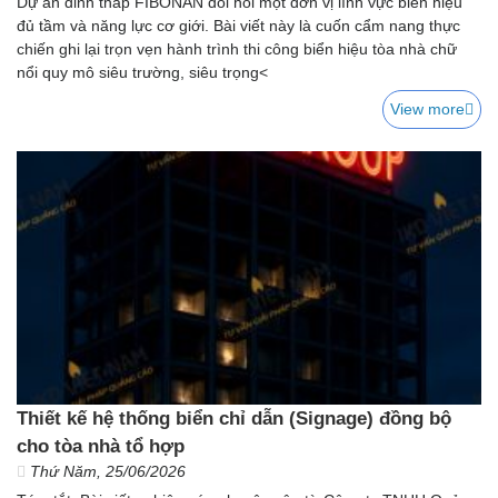
Dự án đỉnh tháp FIBONAN đòi hỏi một đơn vị lĩnh vực biển hiệu
đủ tầm và năng lực cơ giới. Bài viết này là cuốn cẩm nang thực
chiến ghi lại trọn vẹn hành trình thi công biển hiệu tòa nhà chữ
nổi quy mô siêu trường, siêu trọng<
View more
Thiết kế hệ thống biển chỉ dẫn (Signage) đồng bộ
cho tòa nhà tổ hợp
Thứ Năm, 25/06/2026