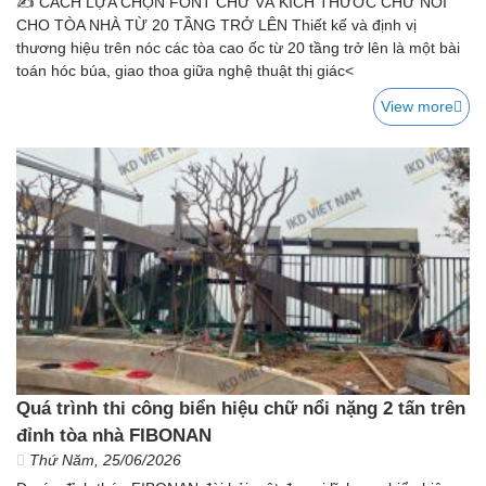
✍️ CÁCH LỰA CHỌN FONT CHỮ VÀ KÍCH THƯỚC CHỮ NỔI
CHO TÒA NHÀ TỪ 20 TẦNG TRỞ LÊN Thiết kế và định vị
thương hiệu trên nóc các tòa cao ốc từ 20 tầng trở lên là một bài
toán hóc búa, giao thoa giữa nghệ thuật thị giác<
View more
Quá trình thi công biển hiệu chữ nổi nặng 2 tấn trên
đỉnh tòa nhà FIBONAN
Thứ Năm, 25/06/2026