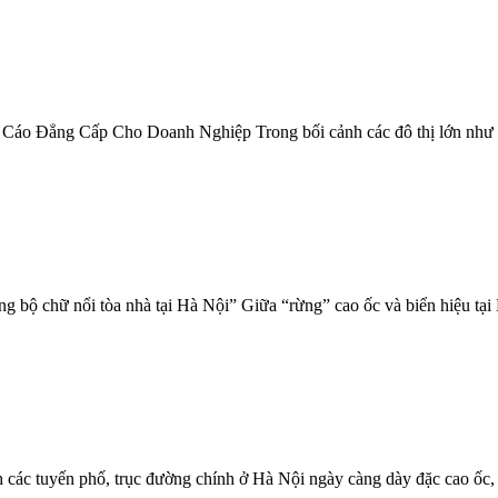
o Đẳng Cấp Cho Doanh Nghiệp Trong bối cảnh các đô thị lớn như Hà N
 bộ chữ nổi tòa nhà tại Hà Nội” Giữa “rừng” cao ốc và biển hiệu tại 
ác tuyến phố, trục đường chính ở Hà Nội ngày càng dày đặc cao ốc, t