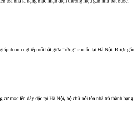
iền tòa nhà là hạng mục nhận diện thương hiệu gần như bắt buộc.
 giúp doanh nghiệp nổi bật giữa “rừng” cao ốc tại Hà Nội. Được gắn
ọc lên dày đặc tại Hà Nội, bộ chữ nổi tòa nhà trở thành hạng