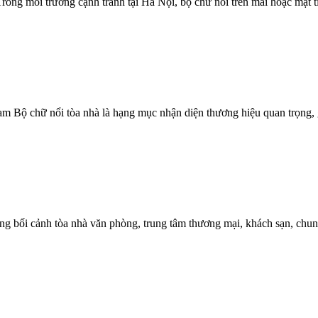
ong môi trường cạnh tranh tại Hà Nội, bộ chữ nổi trên mái hoặc mặt t
Nam Bộ chữ nổi tòa nhà là hạng mục nhận diện thương hiệu quan trọng,
 tòa nhà văn phòng, trung tâm thương mại, khách sạn, chung cư m