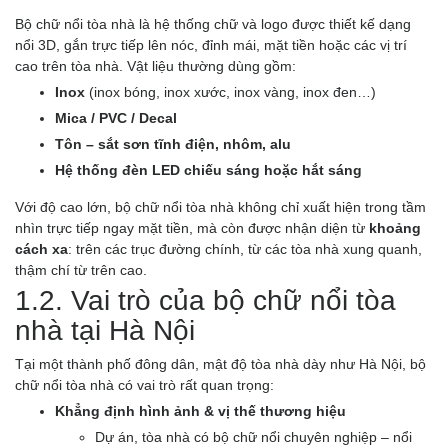
Bộ chữ nổi tòa nhà là hệ thống chữ và logo được thiết kế dạng
nổi 3D, gắn trực tiếp lên nóc, đỉnh mái, mặt tiền hoặc các vị trí
cao trên tòa nhà. Vật liệu thường dùng gồm:
Inox
(inox bóng, inox xước, inox vàng, inox đen…)
Mica / PVC / Decal
Tôn – sắt sơn tĩnh điện, nhôm, alu
Hệ thống đèn LED chiếu sáng hoặc hắt sáng
Với độ cao lớn, bộ chữ nổi tòa nhà không chỉ xuất hiện trong tầm
nhìn trực tiếp ngay mặt tiền, mà còn được nhận diện từ
khoảng
cách xa
: trên các trục đường chính, từ các tòa nhà xung quanh,
thậm chí từ trên cao.
1.2. Vai trò của bộ chữ nổi tòa
nhà tại Hà Nội
Tại một thành phố đông dân, mật độ tòa nhà dày như Hà Nội, bộ
chữ nổi tòa nhà có vai trò rất quan trọng:
Khẳng định hình ảnh & vị thế thương hiệu
Dự án, tòa nhà có bộ chữ nổi chuyên nghiệp – nổi