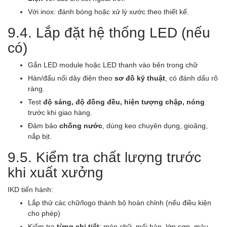
Với inox: đánh bóng hoặc xử lý xước theo thiết kế.
9.4. Lắp đặt hệ thống LED (nếu
có)
Gắn LED module hoặc LED thanh vào bên trong chữ
Hàn/đấu nối dây điện theo
sơ đồ kỹ thuật
, có đánh dấu rõ
ràng.
Test
độ sáng, độ đồng đều, hiện tượng chập, nóng
trước khi giao hàng.
Đảm bảo
chống nước
, dùng keo chuyên dụng, gioăng,
nắp bịt.
9.5. Kiểm tra chất lượng trước
khi xuất xưởng
IKD tiến hành:
Lắp thử các chữ/logo thành bộ hoàn chỉnh (nếu điều kiện
cho phép)
Kiểm tra
từng chi tiết
: mép chữ, mối hàn, lớp sơn, màu