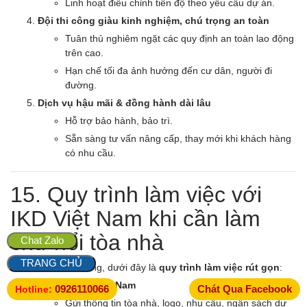
Linh hoạt điều chỉnh tiến độ theo yêu cầu dự án.
Đội thi công giàu kinh nghiệm, chú trọng an toàn
Tuân thủ nghiêm ngặt các quy định an toàn lao động
trên cao.
Hạn chế tối đa ảnh hưởng đến cư dân, người đi
đường.
Dịch vụ hậu mãi & đồng hành dài lâu
Hỗ trợ bảo hành, bảo trì.
Sẵn sàng tư vấn nâng cấp, thay mới khi khách hàng
có nhu cầu.
15. Quy trình làm việc với
IKD Việt Nam khi cần làm
chữ nổi tòa nhà
Chat Zalo
TRANG CHỦ
Để bạn dễ hình dung, dưới đây là
quy trình làm việc rút gọn
:
Liên hệ IKD Việt Nam
0926110066
Chát Qua Facebook
Hotline:
Gửi thông tin tòa nhà, logo, nhu cầu, ngân sách dự