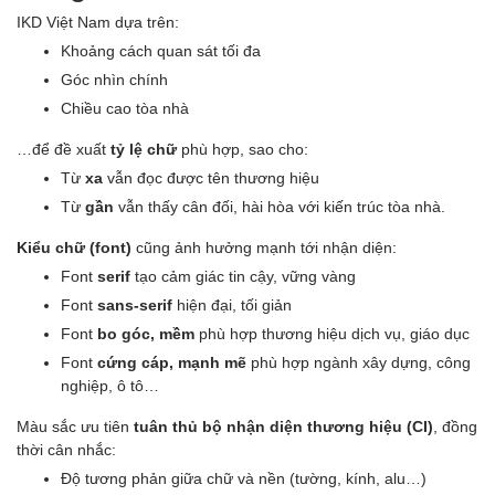
IKD Việt Nam dựa trên:
Khoảng cách quan sát tối đa
Góc nhìn chính
Chiều cao tòa nhà
…để đề xuất
tỷ lệ chữ
phù hợp, sao cho:
Từ
xa
vẫn đọc được tên thương hiệu
Từ
gần
vẫn thấy cân đối, hài hòa với kiến trúc tòa nhà.
Kiểu chữ (font)
cũng ảnh hưởng mạnh tới nhận diện:
Font
serif
tạo cảm giác tin cậy, vững vàng
Font
sans-serif
hiện đại, tối giản
Font
bo góc, mềm
phù hợp thương hiệu dịch vụ, giáo dục
Font
cứng cáp, mạnh mẽ
phù hợp ngành xây dựng, công
nghiệp, ô tô…
Màu sắc ưu tiên
tuân thủ bộ nhận diện thương hiệu (CI)
, đồng
thời cân nhắc:
Độ tương phản giữa chữ và nền (tường, kính, alu…)