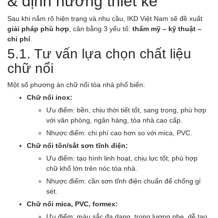
& định hướng thiết kế
Sau khi nắm rõ hiện trạng và nhu cầu, IKD Việt Nam sẽ đề xuất
giải pháp phù hợp
, cân bằng 3 yếu tố:
thẩm mỹ – kỹ thuật –
chi phí
.
5.1. Tư vấn lựa chọn chất liệu
chữ nổi
Một số phương án chữ nổi tòa nhà phổ biến:
Chữ nổi inox:
Ưu điểm: bền, chịu thời tiết tốt, sang trọng, phù hợp
với văn phòng, ngân hàng, tòa nhà cao cấp.
Nhược điểm: chi phí cao hơn so với mica, PVC.
Chữ nổi tôn/sắt sơn tĩnh điện:
Ưu điểm: tạo hình linh hoạt, chịu lực tốt, phù hợp
chữ khổ lớn trên nóc tòa nhà.
Nhược điểm: cần sơn tĩnh điện chuẩn để chống gỉ
sét.
Chữ nổi mica, PVC, formex:
Ưu điểm: màu sắc đa dạng, trọng lượng nhẹ, dễ tạo