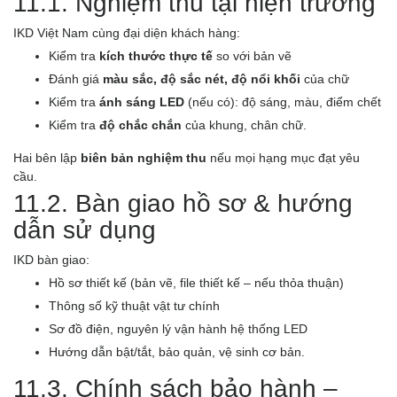
11.1. Nghiệm thu tại hiện trường
IKD Việt Nam cùng đại diện khách hàng:
Kiểm tra
kích thước thực tế
so với bản vẽ
Đánh giá
màu sắc, độ sắc nét, độ nổi khối
của chữ
Kiểm tra
ánh sáng LED
(nếu có): độ sáng, màu, điểm chết
Kiểm tra
độ chắc chắn
của khung, chân chữ.
Hai bên lập
biên bản nghiệm thu
nếu mọi hạng mục đạt yêu
cầu.
11.2. Bàn giao hồ sơ & hướng
dẫn sử dụng
IKD bàn giao:
Hồ sơ thiết kế (bản vẽ, file thiết kế – nếu thỏa thuận)
Thông số kỹ thuật vật tư chính
Sơ đồ điện, nguyên lý vận hành hệ thống LED
Hướng dẫn bật/tắt, bảo quản, vệ sinh cơ bản.
11.3. Chính sách bảo hành –