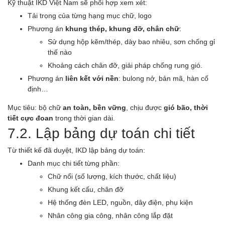
Kỹ thuật IKD Việt Nam sẽ phối hợp xem xét:
Tải trọng của từng hạng mục chữ, logo
Phương án
khung thép, khung đỡ, chân chữ
:
Sử dụng hộp kẽm/thép, dày bao nhiêu, sơn chống gỉ
thế nào
Khoảng cách chân đỡ, giải pháp chống rung gió.
Phương án
liên kết với nền
: bulong nở, bản mã, hàn cố
định…
Mục tiêu: bộ chữ
an toàn, bền vững
, chịu được
gió bão, thời
tiết cực đoan
trong thời gian dài.
7.2. Lập bảng dự toán chi tiết
Từ thiết kế đã duyệt, IKD lập bảng dự toán:
Danh mục chi tiết từng phần:
Chữ nổi (số lượng, kích thước, chất liệu)
Khung kết cấu, chân đỡ
Hệ thống đèn LED, nguồn, dây điện, phụ kiện
Nhân công gia công, nhân công lắp đặt