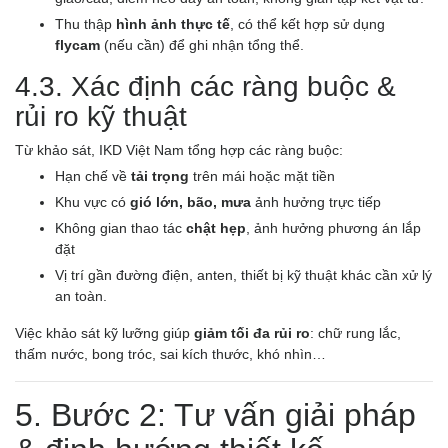
Thu thập
hình ảnh thực tế
, có thể kết hợp sử dụng
flycam
(nếu cần) để ghi nhận tổng thể.
4.3. Xác định các ràng buộc &
rủi ro kỹ thuật
Từ khảo sát, IKD Việt Nam tổng hợp các ràng buộc:
Hạn chế về
tải trọng
trên mái hoặc mặt tiền
Khu vực có
gió lớn, bão, mưa
ảnh hưởng trực tiếp
Không gian thao tác
chật hẹp
, ảnh hưởng phương án lắp
đặt
Vị trí gần đường điện, anten, thiết bị kỹ thuật khác cần xử lý
an toàn.
Việc khảo sát kỹ lưỡng giúp
giảm tối đa rủi ro
: chữ rung lắc,
thấm nước, bong tróc, sai kích thước, khó nhìn…
5. Bước 2: Tư vấn giải pháp