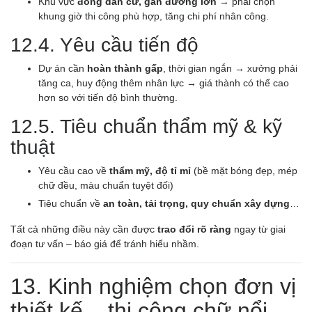
Khu vực
đông dân cư, gần đường lớn
→ phải chọn
khung giờ thi công phù hợp, tăng chi phí nhân công.
12.4. Yêu cầu tiến độ
Dự án cần
hoàn thành gấp
, thời gian ngắn → xưởng phải
tăng ca, huy động thêm nhân lực → giá thành có thể cao
hơn so với tiến độ bình thường.
12.5. Tiêu chuẩn thẩm mỹ & kỹ
thuật
Yêu cầu cao về
thẩm mỹ, độ tỉ mỉ
(bề mặt bóng đẹp, mép
chữ đều, màu chuẩn tuyệt đối)
Tiêu chuẩn về
an toàn, tải trọng, quy chuẩn xây dựng
…
Tất cả những điều này cần được
trao đổi rõ ràng
ngay từ giai
đoạn tư vấn – báo giá để tránh hiểu nhầm.
13. Kinh nghiệm chọn đơn vị
thiết kế – thi công chữ nổi