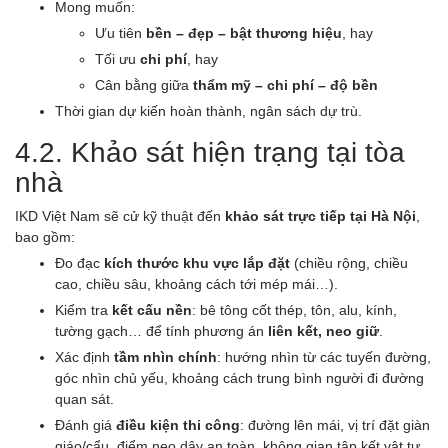
Mong muốn:
Ưu tiên
bền – đẹp – bật thương hiệu
, hay
Tối ưu
chi phí
, hay
Cân bằng giữa
thẩm mỹ – chi phí – độ bền
Thời gian dự kiến hoàn thành, ngân sách dự trù.
4.2. Khảo sát hiện trạng tại tòa
nhà
IKD Việt Nam sẽ cử kỹ thuật đến
khảo sát trực tiếp tại Hà Nội
,
bao gồm:
Đo đạc
kích thước khu vực lắp đặt
(chiều rộng, chiều
cao, chiều sâu, khoảng cách tới mép mái…).
Kiểm tra
kết cấu nền
: bê tông cốt thép, tôn, alu, kính,
tường gạch… để tính phương án
liên kết, neo giữ
.
Xác định
tầm nhìn chính
: hướng nhìn từ các tuyến đường,
góc nhìn chủ yếu, khoảng cách trung bình người đi đường
quan sát.
Đánh giá
điều kiện thi công
: đường lên mái, vị trí đặt giàn
giáo/cẩu, điểm neo dây an toàn, không gian tập kết vật tư.