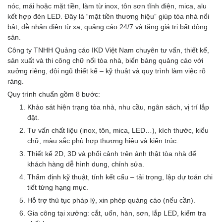
nóc, mái hoặc mặt tiền, làm từ inox, tôn sơn tĩnh điện, mica, alu
kết hợp đèn LED. Đây là “mặt tiền thương hiệu” giúp tòa nhà nổi
bật, dễ nhận diện từ xa, quảng cáo 24/7 và tăng giá trị bất động
sản.
Công ty TNHH Quảng cáo IKD Việt Nam chuyên tư vấn, thiết kế,
sản xuất và thi công chữ nổi tòa nhà, biển bảng quảng cáo với
xưởng riêng, đội ngũ thiết kế – kỹ thuật và quy trình làm việc rõ
ràng.
Quy trình chuẩn gồm 8 bước:
Khảo sát hiện trạng tòa nhà, nhu cầu, ngân sách, vị trí lắp
đặt.
Tư vấn chất liệu (inox, tôn, mica, LED…), kích thước, kiểu
chữ, màu sắc phù hợp thương hiệu và kiến trúc.
Thiết kế 2D, 3D và phối cảnh trên ảnh thật tòa nhà để
khách hàng dễ hình dung, chỉnh sửa.
Thẩm định kỹ thuật, tính kết cấu – tải trọng, lập dự toán chi
tiết từng hạng mục.
Hỗ trợ thủ tục pháp lý, xin phép quảng cáo (nếu cần).
Gia công tại xưởng: cắt, uốn, hàn, sơn, lắp LED, kiểm tra