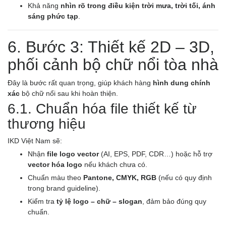
Khả năng
nhìn rõ trong điều kiện trời mưa, trời tối, ánh
sáng phức tạp
.
6. Bước 3: Thiết kế 2D – 3D,
phối cảnh bộ chữ nổi tòa nhà
Đây là bước rất quan trọng, giúp khách hàng
hình dung chính
xác
bộ chữ nổi sau khi hoàn thiện.
6.1. Chuẩn hóa file thiết kế từ
thương hiệu
IKD Việt Nam sẽ:
Nhận
file logo vector
(AI, EPS, PDF, CDR…) hoặc hỗ trợ
vector hóa logo
nếu khách chưa có.
Chuẩn màu theo
Pantone, CMYK, RGB
(nếu có quy định
trong brand guideline).
Kiểm tra
tỷ lệ logo – chữ – slogan
, đảm bảo đúng quy
chuẩn.