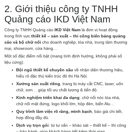
2. Giới thiệu công ty TNHH
Quảng cáo IKD Việt Nam
Công ty TNHH Quảng cáo
IKD Việt Nam
là đơn vị hoạt động
trong lĩnh vực
thiết kế – sản xuất – thi công biển bảng quảng
cáo và bộ chữ nổi
cho doanh nghiệp, tòa nhà, trung tâm thương
mại, showroom, cửa hàng…
Một số đặc điểm nổi bật (mang tính định hướng, không phải số
liệu cứng):
Đội ngũ thiết kế chuyên sâu
về nhận diện thương hiệu,
hiểu rõ đặc thù kiến trúc đô thị Hà Nội.
Xưởng sản xuất riêng
, trang bị máy cắt CNC, laser, uốn
chữ, sơn… giúp tối ưu chất lượng & tiến độ.
Kinh nghiệm triển khai đa dạng
: chữ nổi nóc tòa nhà,
chữ nổi mặt đứng, logo khối lớn, hộp đèn, biển Alu…
Quy trình làm việc rõ ràng, minh bạch
, báo giá chi tiết,
hợp đồng đầy đủ.
Dịch vụ trọn gói
: từ tư vấn – khảo sát – thiết kế – thi công
– bảo hành, giúp khách hàng tiết kiệm thời gian.