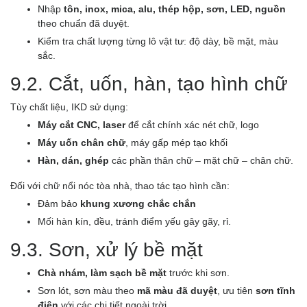
Nhập
tôn, inox, mica, alu, thép hộp, sơn, LED, nguồn
theo chuẩn đã duyệt.
Kiểm tra chất lượng từng lô vật tư: độ dày, bề mặt, màu
sắc.
9.2. Cắt, uốn, hàn, tạo hình chữ
Tùy chất liệu, IKD sử dụng:
Máy cắt CNC, laser
để cắt chính xác nét chữ, logo
Máy uốn chân chữ
, máy gấp mép tạo khối
Hàn, dán, ghép
các phần thân chữ – mặt chữ – chân chữ.
Đối với chữ nổi nóc tòa nhà, thao tác tạo hình cần:
Đảm bảo
khung xương chắc chắn
Mối hàn kín, đều, tránh điểm yếu gây gãy, rỉ.
9.3. Sơn, xử lý bề mặt
Chà nhám, làm sạch bề mặt
trước khi sơn.
Sơn lót, sơn màu theo
mã màu đã duyệt
, ưu tiên
sơn tĩnh
điện
với các chi tiết ngoài trời.