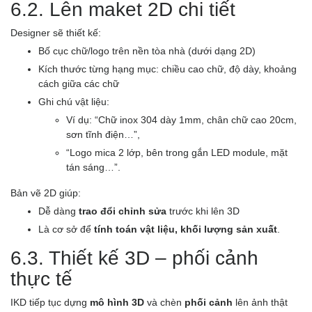
6.2. Lên maket 2D chi tiết
Designer sẽ thiết kế:
Bố cục chữ/logo trên nền tòa nhà (dưới dạng 2D)
Kích thước từng hạng mục: chiều cao chữ, độ dày, khoảng
cách giữa các chữ
Ghi chú vật liệu:
Ví dụ: “Chữ inox 304 dày 1mm, chân chữ cao 20cm,
sơn tĩnh điện…”,
“Logo mica 2 lớp, bên trong gắn LED module, mặt
tán sáng…”.
Bản vẽ 2D giúp:
Dễ dàng
trao đổi chỉnh sửa
trước khi lên 3D
Là cơ sở để
tính toán vật liệu, khối lượng sản xuất
.
6.3. Thiết kế 3D – phối cảnh
thực tế
IKD tiếp tục dựng
mô hình 3D
và chèn
phối cảnh
lên ảnh thật