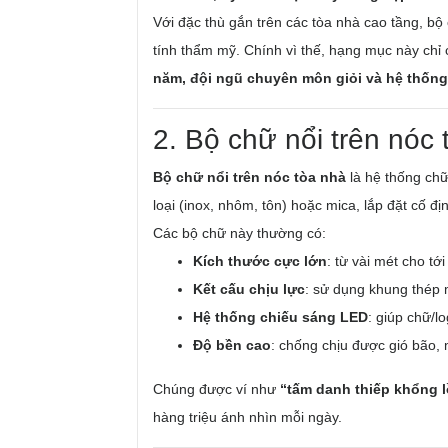
Với đặc thù gắn trên các tòa nhà cao tầng, bộ 
tính thẩm mỹ. Chính vì thế, hạng mục này chỉ
năm, đội ngũ chuyên môn giỏi và hệ thống 
2. Bộ chữ nổi trên nóc 
Bộ chữ nổi trên nóc tòa nhà
là hệ thống chữ
loại (inox, nhôm, tôn) hoặc mica, lắp đặt cố đ
Các bộ chữ này thường có:
Kích thước cực lớn
: từ vài mét cho tớ
Kết cấu chịu lực
: sử dụng khung thép
Hệ thống chiếu sáng LED
: giúp chữ/l
Độ bền cao
: chống chịu được gió bão,
Chúng được ví như
“tấm danh thiếp khổng l
hàng triệu ánh nhìn mỗi ngày.