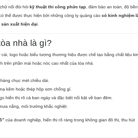
chữ nổi đòi hỏi
kỹ thuật thi công phức tạp
, đảm bảo an toàn, độ bền
 có thể được thực hiện bởi những công ty quảng cáo
có kinh nghiệm l
sản xuất hiện đại
.
tòa nhà là gì?
 cái, logo hoặc biểu tượng thương hiệu được chế tạo bằng chất liệu ki
ịnh trên phần mái hoặc nóc cao nhất của tòa nhà.
i hàng chục mét chiều dài.
 mạ kẽm hoặc thép hộp sơn chống gỉ.
ogo hiển thị rõ cả ban ngày và đặc biệt nổi bật về ban đêm.
 mưa nắng, môi trường khắc nghiệt.
ồ”
của doanh nghiệp, hiển thị rõ ràng trong không gian đô thị, thu hút