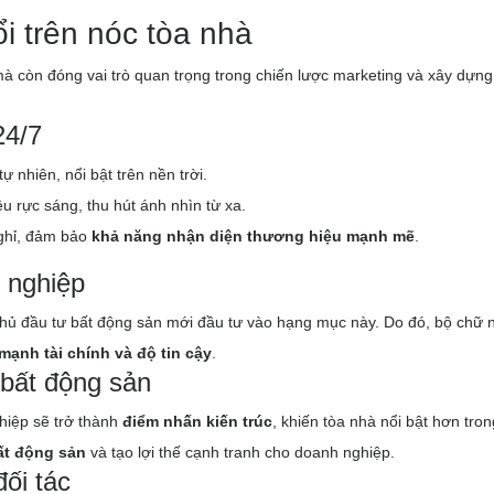
ổi trên nóc tòa nhà
mà còn đóng vai trò quan trọng trong chiến lược marketing và xây dựng
24/7
 nhiên, nổi bật trên nền trời.
 rực sáng, thu hút ánh nhìn từ xa.
nghỉ, đảm bảo
khả năng nhận diện thương hiệu mạnh mẽ
.
h nghiệp
chủ đầu tư bất động sản mới đầu tư vào hạng mục này. Do đó, bộ chữ n
 mạnh tài chính và độ tin cậy
.
à bất động sản
ghiệp sẽ trở thành
điểm nhấn kiến trúc
, khiến tòa nhà nổi bật hơn tron
bất động sản
và tạo lợi thế cạnh tranh cho doanh nghiệp.
ối tác