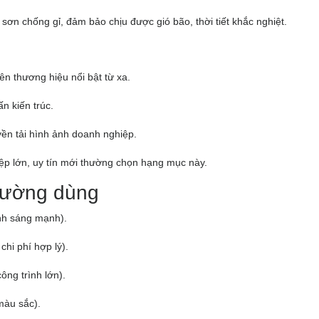
sơn chống gỉ, đảm bảo chịu được gió bão, thời tiết khắc nghiệt.
 tên thương hiệu nổi bật từ xa.
n kiến trúc.
yền tải hình ảnh doanh nghiệp.
ệp lớn, uy tín mới thường chọn hạng mục này.
thường dùng
ánh sáng mạnh).
hi phí hợp lý).
ông trình lớn).
màu sắc).