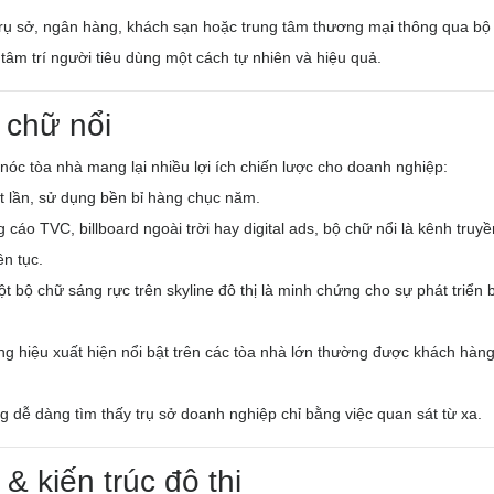
trụ sở, ngân hàng, khách sạn hoặc trung tâm thương mại thông qua bộ
 tâm trí người tiêu dùng một cách tự nhiên và hiệu quả.
ộ chữ nổi
 nóc tòa nhà mang lại nhiều lợi ích chiến lược cho doanh nghiệp:
t lần, sử dụng bền bỉ hàng chục năm.
g cáo TVC, billboard ngoài trời hay digital ads, bộ chữ nổi là kênh truyề
ên tục.
ột bộ chữ sáng rực trên skyline đô thị là minh chứng cho sự phát triển 
ng hiệu xuất hiện nổi bật trên các tòa nhà lớn thường được khách hàn
g dễ dàng tìm thấy trụ sở doanh nghiệp chỉ bằng việc quan sát từ xa.
& kiến trúc đô thị