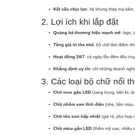
Kết cấu chịu lực
: hệ khung thép mạ kẽm, 
2. Lợi ích khi lắp đặt
Quảng bá thương hiệu mạnh mẽ
: logo,
Tăng giá trị tòa nhà
: bộ chữ làm điểm nhấ
Hoạt động 24/7
: cả ngày lẫn đêm đều tru
Khẳng định uy tín
: chỉ những doanh nghi
3. Các loại bộ chữ nổi 
Chữ inox gắn LED
(sang trọng, bền bỉ, 
Chữ nhôm sơn tĩnh điện
(nhẹ, bền màu, c
Chữ tôn sơn hấp nhiệt
(giá rẻ, phù hợp c
Chữ mica gắn LED
(thẩm mỹ cao, nhiều 