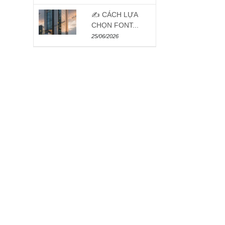
✍️ CÁCH LỰA
CHỌN FONT...
25/06/2026