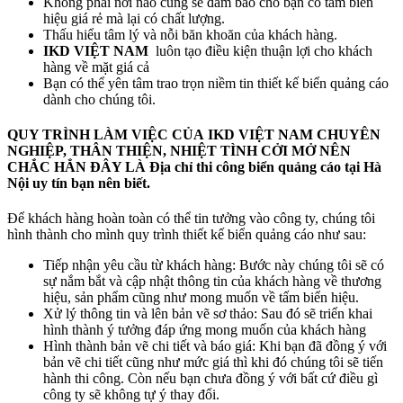
Không phải nơi nào cũng sẽ đảm bảo cho bạn có tấm biển
hiệu giá rẻ mà lại có chất lượng.
Thấu hiểu tâm lý và nỗi băn khoăn của khách hàng.
IKD VIỆT NAM
luôn tạo điều kiện thuận lợi cho khách
hàng về mặt giá cả
Bạn có thể yên tâm trao trọn niềm tin thiết kế biển quảng cáo
dành cho chúng tôi.
QUY TRÌNH LÀM VIỆC CỦA
IKD VIỆT NAM CHUYÊN
NGHIỆP, THÂN THIỆN, NHIỆT TÌNH CỞI MỞ NÊN
CHẮC HẲN ĐÂY LÀ Địa chỉ thi công biển quảng cáo tại Hà
Nội uy tín bạn nên biết.
Để khách hàng hoàn toàn có thể tin tưởng vào công ty, chúng tôi
hình thành cho mình quy trình thiết kế biển quảng cáo như sau:
Tiếp nhận yêu cầu từ khách hàng: Bước này chúng tôi sẽ có
sự nắm bắt và cập nhật thông tin của khách hàng về thương
hiệu, sản phẩm cũng như mong muốn về tấm biển hiệu.
Xử lý thông tin và lên bản vẽ sơ thảo: Sau đó sẽ triển khai
hình thành ý tưởng đáp ứng mong muốn của khách hàng
Hình thành bản vẽ chi tiết và báo giá: Khi bạn đã đồng ý với
bản vẽ chi tiết cũng như mức giá thì khi đó chúng tôi sẽ tiến
hành thi công. Còn nếu bạn chưa đồng ý với bất cứ điều gì
công ty sẽ không tự ý thay đổi.