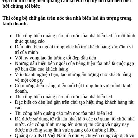
Địa chỉ thi công biển quảng cáo tại Hà Nội uy tín bạn nên biết
bởi chúng tôi biết:
Thi công bộ chữ gắn trên nóc tòa nhà biển led ấn tượng trong
kinh doanh.
Thi công biển quảng cáo trên nóc tòa nhà biển led là một hình
thức quảng cáo
Dấu hiệu bên ngoài trong việc hỗ trợ khách hàng xác định vị
trí của mình
Với hy vọng tạo ấn tượng tốt đẹp đầu tiên
Những dấu hiệu bên ngoài của bảng hiệu tòa nhà là cuộc gặp
gỡ ban đầu của khách hàng
Với doanh nghiệp bạn, tạo những ấn tượng cho khách hàng
về một công ty
Có những điểm sáng, điểm nổi bật trong lĩnh vực mình kinh
doanh.
Thi công biển quảng cáo trên nóc tòa nhà biển led
Đặc biệt có đèn led gắn trên chữ tạo hiệu ứng khách hàng rất
cao
Thi công biển quảng cáo trên nóc tòa nhà biển led
Đã được sử dụng từ rất lâu nhất là ở các cơ quan, tổ chức nhà
nước, các công trình mang tên đơn vị thi công và ngày nay
được mở rộng sang lĩnh vực quảng cáo thương hiệu.
Quảng cáo IKD Việt Nam là đơn vị chuyên cung cấp dịch vụ