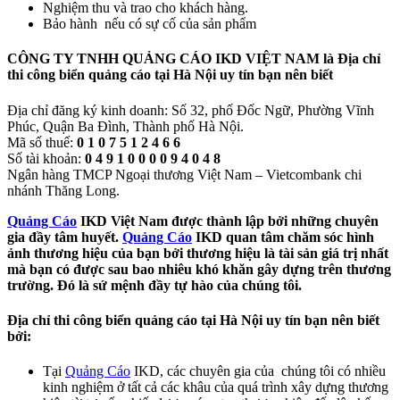
Nghiệm thu và trao cho khách hàng.
Bảo hành nếu có sự cố của sản phẩm
CÔNG TY TNHH QUẢNG CÁO IKD VIỆT NAM là Địa chỉ
thi công biển quảng cáo tại Hà Nội uy tín bạn nên biết
Địa chỉ đăng ký kinh doanh: Số 32, phố Đốc Ngữ, Phường Vĩnh
Phúc, Quận Ba Đình, Thành phố Hà Nội.
Mã số thuế:
0 1 0 7 5 1 2 4 6 6
Số tài khoản:
0 4 9 1 0 0 0 0 9 4 0 4 8
Ngân hàng TMCP Ngoại thương Việt Nam – Vietcombank chi
nhánh Thăng Long.
Quảng Cáo
IKD Việt Nam được thành lập bởi những chuyên
gia đầy tâm huyết.
Quảng Cáo
IKD quan tâm chăm sóc hình
ảnh thương hiệu của bạn bởi thương hiệu là tài sản giá trị nhất
mà bạn có được sau bao nhiêu khó khăn gây dựng trên thương
trường. Đó là sứ mệnh đầy tự hào của chúng tôi.
Địa chỉ thi công biển quảng cáo tại Hà Nội uy tín bạn nên biết
bởi:
Tại
Quảng Cáo
IKD, các chuyên gia của chúng tôi có nhiều
kinh nghiệm ở tất cả các khâu của quá trình xây dựng thương