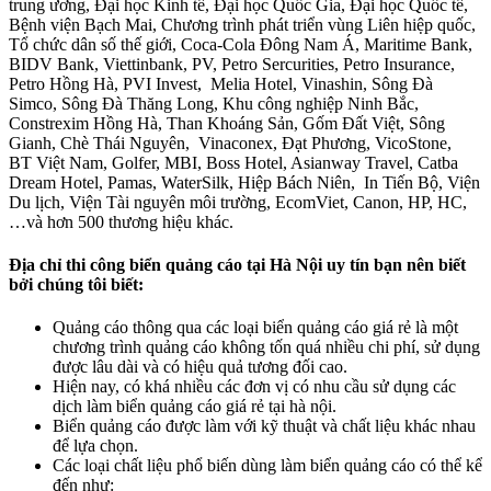
trung ương, Đại học Kinh tế, Đại học Quốc Gia, Đại học Quốc tế,
Bệnh viện Bạch Mai, Chương trình phát triển vùng Liên hiệp quốc,
Tổ chức dân số thế giới, Coca-Cola Đông Nam Á, Maritime Bank,
BIDV Bank, Viettinbank, PV, Petro Sercurities, Petro Insurance,
Petro Hồng Hà, PVI Invest, Melia Hotel, Vinashin, Sông Đà
Simco, Sông Đà Thăng Long, Khu công nghiệp Ninh Bắc,
Constrexim Hồng Hà, Than Khoáng Sản, Gốm Đất Việt, Sông
Gianh, Chè Thái Nguyên, Vinaconex, Đạt Phương, VicoStone,
BT Việt Nam, Golfer, MBI, Boss Hotel, Asianway Travel, Catba
Dream Hotel, Pamas, WaterSilk, Hiệp Bách Niên, In Tiến Bộ, Viện
Du lịch, Viện Tài nguyên môi trường, EcomViet, Canon, HP, HC,
…và hơn 500 thương hiệu khác.
Địa chỉ thi công biển quảng cáo tại Hà Nội uy tín bạn nên biết
bởi chúng tôi biết:
Quảng cáo thông qua các loại biển quảng cáo giá rẻ là một
chương trình quảng cáo không tốn quá nhiều chi phí, sử dụng
được lâu dài và có hiệu quả tương đối cao.
Hiện nay, có khá nhiều các đơn vị có nhu cầu sử dụng các
dịch làm biển quảng cáo giá rẻ tại hà nội.
Biển quảng cáo được làm với kỹ thuật và chất liệu khác nhau
để lựa chọn.
Các loại chất liệu phổ biến dùng làm biển quảng cáo có thể kể
đến như: