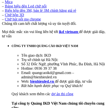
–
Mica
–
Bảng hiệu đèn Led chữ nổi
–
Biển hộp đèn 3M, bán lẻ 3M chính hãng giá rẻ
–
Chữ hộp 3D
–
Chữ hút nổi mạ chrome
Chúng tôi cam kết chất lượng và uy tín tuyệt đối.
Mọi thắc mắc xin vui lòng liên hệ tới
ikd vietnam
để được giải đáp,
tư vấn
CÔNG TY TNHH QUẢNG CÁO IKD VIỆT NAM
Tên giao dịch: IKD
Trụ sở chính tại Hà Nội:
Số 32 Đốc Ngữ, phường Vĩnh Phúc, Ba Đình, Hà Nội
Hotline: 0936 39 37 38
Email: quangcaoikd@gmail.com –
admin@bienhieuled.vn
Web:
bienhieuled.vn
để được giải đáp, tư vấn
Rất hân hạnh được phục vụ Quý khách!
Quý khách xem thêm các
dự án thi công
Tại công ty Quảng IKD Việt Nam chúng tôi chuyên cung
cấp: