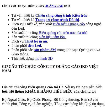
LĨNH VỰC HOẠT ĐỘNG CỦA
QUẢNG CÁO
IKD
Tư vấn thiết kế
Chiếu sáng công trình Kiến trúc
.
Tư vấn thiết kế
Trang trí công trình Đô thị
.
Dịch vụ Thiết kế, xản xuất
Biển hiệu Quảng cáo
công nghệ
đèn Led.
Sản xuất thi công
Biển quảng cáo trên nóc tòa nhà
Sản xuất thi công
biển hiệu tấm lớn
Dịch vụ
Thiết kế in ấn
.
Phân phối
đèn Led
.
Phân phối các
sản phẩm 3M
trong lĩnh vực Quảng cáo và
Giao thông.
Thiết kế, dựng
mô hình 3D
CƠ CẤU TỔ CHỨC CÔNG TY QUẢNG CÁO IKD VIỆT
NAM
Địa chỉ thi công biển quảng cáo tại Hà Nội uy tín bạn nên biết
bởi: Hệ thống KHÁCH HÀNG TIÊU BIỂU của chúng tôi
Bộ Ngoại Giao, Bộ Quốc Phòng, Bộ Công thương, Ban cơ yếu
chính phủ, Tổng cục Lâm nghiệp, Tổng cục thống kê, Quỹ tín dụng