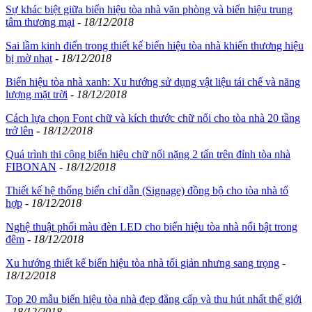
Sự khác biệt giữa biển hiệu tòa nhà văn phòng và biển hiệu trung
tâm thương mại
-
18/12/2018
Sai lầm kinh điển trong thiết kế biển hiệu tòa nhà khiến thương hiệu
bị mờ nhạt
-
18/12/2018
Biển hiệu tòa nhà xanh: Xu hướng sử dụng vật liệu tái chế và năng
lượng mặt trời
-
18/12/2018
Cách lựa chọn Font chữ và kích thước chữ nổi cho tòa nhà 20 tầng
trở lên
-
18/12/2018
Quá trình thi công biển hiệu chữ nổi nặng 2 tấn trên đỉnh tòa nhà
FIBONAN
-
18/12/2018
Thiết kế hệ thống biển chỉ dẫn (Signage) đồng bộ cho tòa nhà tổ
hợp
-
18/12/2018
Nghệ thuật phối màu đèn LED cho biển hiệu tòa nhà nổi bật trong
đêm
-
18/12/2018
Xu hướng thiết kế biển hiệu tòa nhà tối giản nhưng sang trọng
-
18/12/2018
Top 20 mẫu biển hiệu tòa nhà đẹp đẳng cấp và thu hút nhất thế giới
-
18/12/2018