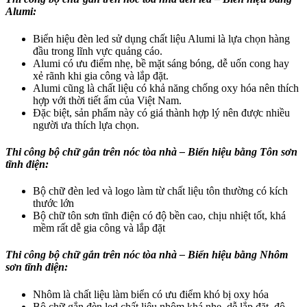
Alumi:
Biển hiệu đèn led sử dụng chất liệu Alumi là lựa chọn hàng
đầu trong lĩnh vực quảng cáo.
Alumi có ưu điểm nhẹ, bề mặt sáng bóng, dễ uốn cong hay
xẻ rãnh khi gia công và lắp đặt.
Alumi cũng là chất liệu có khả năng chống oxy hóa nên thích
hợp với thời tiết ẩm của Việt Nam.
Đặc biệt, sản phẩm này có giá thành hợp lý nên được nhiều
người ưa thích lựa chọn.
Thi công bộ chữ gắn trên nóc tòa nhà
– Biển hiệu bằng Tôn sơn
tĩnh điện:
Bộ chữ đèn led và logo làm từ chất liệu tôn thường có kích
thước lớn
Bộ chữ tôn sơn tĩnh điện có độ bền cao, chịu nhiệt tốt, khá
mềm rất dễ gia công và lắp đặt
Thi công bộ chữ gắn trên nóc tòa nhà
– Biển hiệu bằng Nhôm
sơn tĩnh điện:
Nhôm là chất liệu làm biển có ưu điểm khó bị oxy hóa
Bộ chữ gắn đèn led chất liệu nhôm khá nhẹ, dễ lắp đặt, độ