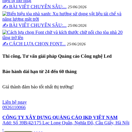
✍️ BÀI VIẾT CHUYÊN SÂU:...
25/06/2026
✍️ BÀI VIẾT CHUYÊN SÂU:...
25/06/2026
✍️ CÁCH LỰA CHỌN FONT...
25/06/2026
Thi công, Tư vấn giải pháp Quảng cáo Công nghệ Led
Bảo hành dài hạn từ 24 đến 60 tháng
Giá thành đảm bảo tốt nhất thị trường!
Liên hệ ngay
0926110066
CÔNG TY XÂY DỰNG QUẢNG CÁO IKD VIỆT NAM
Add: Số 39B/42/175 Lạc Long Quân, Nghĩa Đô, Cầu Giấy, Hà Nội
.