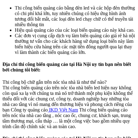
Thi công biển quảng cáo bằng đèn led và các hộp đèn thường
có chi phí khá lớn, tuy nhiên chúng có hiệu ứng hình ảnh
tương đối bắt mắt, các loại đèn led chạy chữ có thể truyền tải
nhiều thông tin
Hiệu quả quảng cáo của các loại biển quảng cáo này khá cao.
Các đơn vị cung cấp dịch vụ làm biển quảng cáo giá rẻ hà nội
thường tư vấn cho các khách hàng sử dụng loại biển này làm
biển hiệu cửa hàng trên các mặt tiền đông người qua lại thay
vì làm thành các biển quảng cáo lớn.
Địa chỉ thi công biển quảng cáo tại Hà Nội uy tín bạn nên biết
bởi chúng tôi biết:
Thi công bộ chữ gắn trên nóc tòa nhà là như thế nào?
Thi công biển quảng cáo trên nóc tòa nhà biển led hiện nay không
còn quá xa lạ với chúng ta mà nó trở thành một phụ kiện không thể
thiếu đối với các chung cư, công ty, doanh nghiệp hay những tòa
nhà cao tầng vì nó mang đến thương hiệu và phong cách riêng của
bạn Công ty quảng cáo
IKD Việt Nam
Thi công biển quảng cáo
trên nóc tòa nhà cao tầng , nóc cao ốc, chung cư, khách sạn, trung
tâm thương mại, cẩu tháp … là một công việc bao gồm nhiều quy
trình cần độ chính xác và an toàn cao.