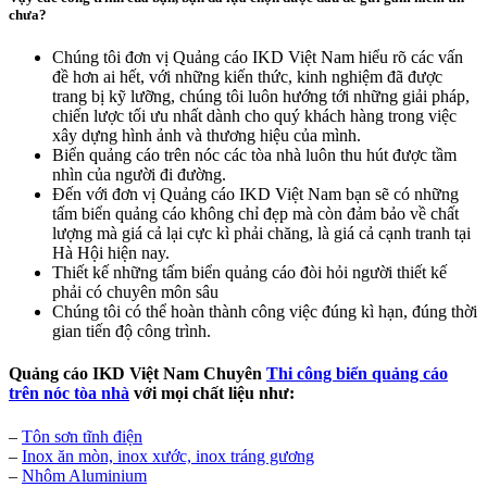
chưa?
Chúng tôi đơn vị Quảng cáo IKD Việt Nam hiểu rõ các vấn
đề hơn ai hết, với những kiến thức, kinh nghiệm đã được
trang bị kỹ lưỡng, chúng tôi luôn hướng tới những giải pháp,
chiến lược tối ưu nhất dành cho quý khách hàng trong việc
xây dựng hình ảnh và thương hiệu của mình.
Biển quảng cáo trên nóc các tòa nhà luôn thu hút được tầm
nhìn của người đi đường.
Đến với đơn vị Quảng cáo IKD Việt Nam bạn sẽ có những
tấm biển quảng cáo không chỉ đẹp mà còn đảm bảo về chất
lượng mà giá cả lại cực kì phải chăng, là giá cả cạnh tranh tại
Hà Hội hiện nay.
Thiết kế những tấm biển quảng cáo đòi hỏi người thiết kế
phải có chuyên môn sâu
Chúng tôi có thể hoàn thành công việc đúng kì hạn, đúng thời
gian tiến độ công trình.
Quảng cáo IKD Việt Nam Chuyên
Thi công biển quảng cáo
trên nóc tòa nhà
với mọi chất liệu như:
–
Tôn sơn tĩnh điện
–
Inox ăn mòn, inox xước, inox tráng gương
–
Nhôm Aluminium