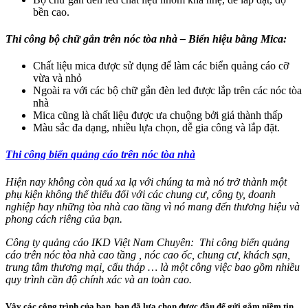
bền cao.
Thi công bộ chữ gắn trên nóc tòa nhà
– Biển hiệu bằng Mica:
Chất liệu mica được sử dụng để làm các biển quảng cáo cỡ
vừa và nhỏ
Ngoài ra với các bộ chữ gắn đèn led được lắp trên các nóc tòa
nhà
Mica cũng là chất liệu được ưa chuộng bởi giá thành thấp
Màu sắc đa dạng, nhiều lựa chọn, dễ gia công và lắp đặt.
Thi công biển quảng cáo trên nóc tòa nhà
Hiện nay không còn quá xa lạ với chúng ta mà nó trở thành một
phụ kiện không thể thiếu đối với các chung cư, công ty, doanh
nghiệp hay những tòa nhà cao tầng vì nó mang đến thương hiệu và
phong cách riêng của bạn.
Công ty quảng cáo IKD Việt Nam Chuyên: Thi công biển quảng
cáo trên nóc tòa nhà cao tầng , nóc cao ốc, chung cư, khách sạn,
trung tâm thương mại, cẩu tháp … là một công việc bao gồm nhiều
quy trình cần độ chính xác và an toàn cao.
Vậy các công trình của bạn, bạn đã lựa chọn được đâu để gửi gắm niềm tin